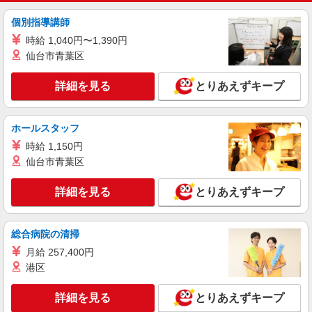
バー
時給1,800円 ※交通費は別途実費分支給！（条
個別指導講師
件あり） ■研修期間について ※研修期間（1〜2週
時給 1,040円〜1,390円
間程）は、時給1,520円（日収9,120円〜）となり
神奈川県川崎市川崎区 車通勤可／バイク通勤
仙台市青葉区
ます。
可 京急大師線「小島新田駅」車8分 京急大師線
「東門前駅」車10分
詳細を見る
とりあえずキープ
詳細を見る
キープ
派遣社員
ホールスタッフ
株式会社エクスプレス・エージェント/16294
時給 1,150円
4ｔ車でのドライやチルド品の店舗配送ドライ
仙台市青葉区
バー
時給1,800円 ※交通費は別途実費分支給！（条
詳細を見る
とりあえずキープ
件あり） ■研修期間について ※研修期間（1〜2週
間程）は、時給1,520円（日収12,100円〜）となり
神奈川県川崎市川崎区 車通勤可／バイク通勤
ます。 →研修時のみ5:00〜14:00（実働8時間）で
可 京急大師線「小島新田駅」車8分 京急大師線
総合病院の清掃
の勤務となります。
「大師橋駅」車9分
月給 257,400円
詳細を見る
キープ
港区
派遣社員
詳細を見る
とりあえずキープ
株式会社エクスプレス・エージェント/4586