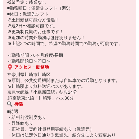
※カゴ使用となりますので、
残業予定：残業なし
比較的負担が少なめですよ♪
■勤務曜日：派遣先シフト（週5）
2回戦目以降も積み込み作業はありません◎
■休日：派遣先シフト
※土日勤務可能な方優遇！
■ポイント
※週2日〜相談可能です。
／
※更新制長期のお仕事です！
高収入でシッカリ稼げる◎
※追加の時間外勤務はほぼありません！
＼
※上記3つの時間で、希望の勤務時間での勤務が可能です。
勤務時間は長いですが、
そのぶん月収40万円近く稼げる
＜勤務期間＞6ヶ月程度/長期
とってもおススメのお仕事です！
＜勤務開始日＞即日〜
アクセス・勤務地
しかも…お休みもちゃんと週休2日取れるので、
神奈川県川崎市川崎区
メリハリのある就業ができて
※原則、公共交通機関または自転車での通勤となります。
プライベートも充実♪
※川崎駅より無料送迎バスがあります。
京急大師線「小島新田駅」徒歩24分
☆希望者は週2日〜も相談可能なので、
JR京浜東北線「川崎駅」バス30分
Wワークにもいかかです！？☆
待遇
■待遇
・給料前渡制度あり
・昇降給あり
・正社員、契約社員登用実績あり（派遣元）
・休日は法定休日通り※派遣先、紹介先により変更あり