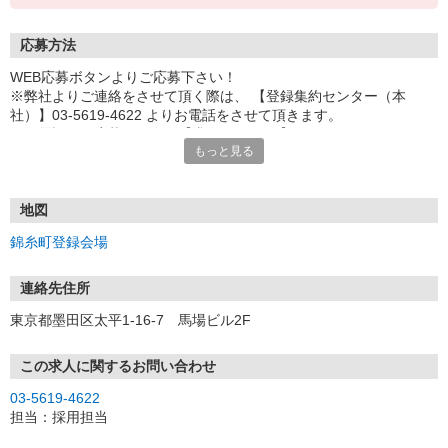
応募方法
WEB応募ボタンよりご応募下さい！
※弊社よりご連絡をさせて頂く際は、 【登録集約センター（本
社）】03-5619-4622 よりお電話をさせて頂きます。
※お電話でご応募頂く際は【求人ID：4585】をお伝え下さい。
もっと見る
■ご応募頂くにあたり
弊社は登録型の派遣会社になります。
ご覧頂いたお仕事をご案内させて頂く前に、登録説明会（下記住
地図
所）へのご参加が必要となりますので、
錦糸町登録会場
ご応募頂いた際に会場の詳細日程をご案内させて頂きます。
連絡先住所
東京都墨田区太平1-16-7 馬場ビル2F
この求人に関するお問い合わせ
03-5619-4622
担当：採用担当