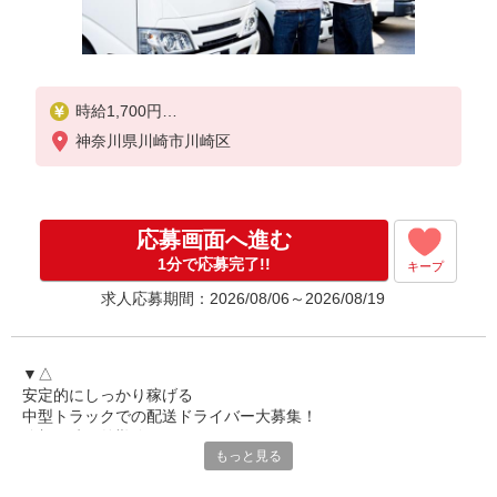
時給1,700円
※交通費は別途実費分支給！（条件あり）
神奈川県川崎市川崎区
■研修期間について
※研修期間（実働10日間）は、時給1,350円（日収14
,100円〜）となります。
応募画面へ進む
1分で応募完了!!
キープ
求人応募期間：2026/08/06～2026/08/19
▼△
安定的にしっかり稼げる
中型トラックでの配送ドライバー大募集！
追加の時間外勤務はほぼありませんので
もっと見る
定時にはすぐに帰宅が可能◎
△▼