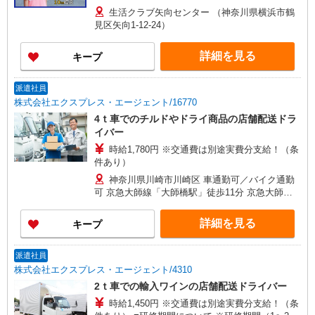
生活クラブ矢向センター （神奈川県横浜市鶴
見区矢向1-12-24）
詳細を見る
キープ
派遣社員
株式会社エクスプレス・エージェント/16770
4ｔ車でのチルドやドライ商品の店舗配送ドラ
イバー
時給1,780円 ※交通費は別途実費分支給！（条
件あり）
神奈川県川崎市川崎区 車通勤可／バイク通勤
可 京急大師線「大師橋駅」徒歩11分 京急大師線
「東門前駅」徒歩18分
詳細を見る
キープ
派遣社員
株式会社エクスプレス・エージェント/4310
2ｔ車での輸入ワインの店舗配送ドライバー
時給1,450円 ※交通費は別途実費分支給！（条