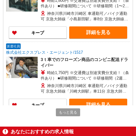
時給1,800円 ※交通費は別途実費分支給！（条
件あり） ■研修期間について ※研修期間（1〜2週
間程）は、時給1,520円（日収12,100円〜）となり
神奈川県川崎市川崎区 車通勤可／バイク通勤
ます。 →研修時のみ8:30〜17:30（実働8時間）で
可 京急大師線「小島新田駅」車8分 京急大師線
の勤務となります。
「東門前駅」車11分
詳細を見る
キープ
派遣社員
株式会社エクスプレス・エージェント/1517
3ｔ車でのフローズン商品のコンビニ配送ドラ
イバー
時給1,750円 ※交通費は別途実費分支給！（条
件あり） ■研修期間について ※研修期間（2週
間〜1ヶ月程）は、時給1,450円（日収17,000
神奈川県川崎市川崎区 車通勤可／バイク通勤
円〜）となります。
可 京急大師線「川崎大師駅」車11分 京急大師線
「小島新田駅」車13分
詳細を見る
キープ
もっと見る
派遣社員
株式会社エクスプレス・エージェント/16293
あなたにおすすめの求人情報
4ｔ車でのドライやチルド品の店舗配送ドライ