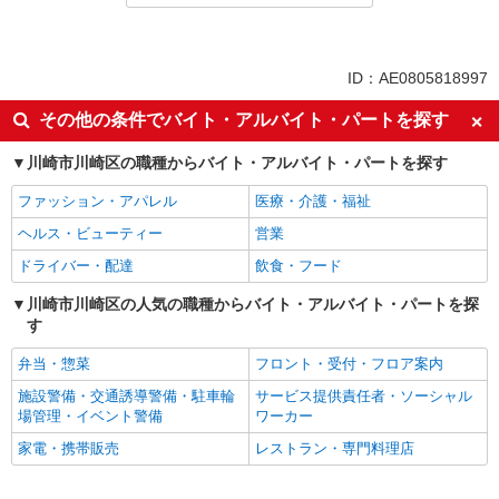
派遣社員
同じ特徴から小島新田駅の求人を探す
ID：AE0805818997
即日勤務OK
履歴書不要
その他の条件でバイト・アルバイト・パートを探す
Web面接OK
経験者・有資格者歓迎
川崎市川崎区の職種からバイト・アルバイト・パートを探す
学歴不問
ブランクOK
ファッション・アパレル
医療・介護・福祉
高収入・高額
昇給あり
ヘルス・ビューティー
営業
週払い
給与前払いOK
ドライバー・配達
飲食・フード
週2～3日勤務OK
副業・WワークOK
登録制
川崎市川崎区の人気の職種からバイト・アルバイト・パートを探
交通費支給
す
社会保険あり
昼
弁当・惣菜
フロント・受付・フロア案内
同じ職種から求人を探す
施設警備・交通誘導警備・駐車輪
サービス提供責任者・ソーシャル
ドライバー・配達
場管理・イベント警備
ワーカー
家電・携帯販売
レストラン・専門料理店
同じ特徴から求人を探す
週2～3日勤務OK
副業・WワークOK