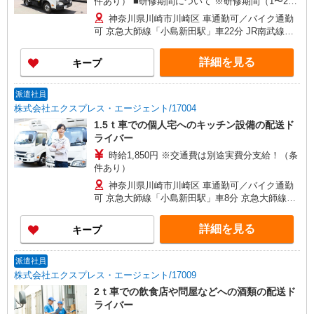
件あり） ■研修期間について ※研修期間（1〜2週
間程）は、時給1,230円（日収7,380円〜）となり
神奈川県川崎市川崎区 車通勤可／バイク通勤
ます。
可 京急大師線「小島新田駅」車22分 JR南武線
「川崎駅」車29分
詳細を見る
キープ
派遣社員
株式会社エクスプレス・エージェント/17004
1.5ｔ車での個人宅へのキッチン設備の配送ド
ライバー
時給1,850円 ※交通費は別途実費分支給！（条
件あり）
神奈川県川崎市川崎区 車通勤可／バイク通勤
可 京急大師線「小島新田駅」車8分 京急大師線
「東門前駅」車10分
詳細を見る
キープ
派遣社員
株式会社エクスプレス・エージェント/17009
2ｔ車での飲食店や問屋などへの酒類の配送ド
ライバー