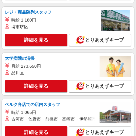
2ｔ〜4ｔ車での大手家電量販店で扱う製品の
配送ドライバー
レジ・商品陳列スタッフ
時給1,650円 ※交通費は別途実費分支給！（条
時給 1,180円
件あり） ■研修期間について ※研修期間（実働10
堺市堺区
日間）は、時給1,350円（日収14,500円〜）となり
神奈川県川崎市川崎区 ※原則、公共交通機
ます。
関、または自転車での通勤となります。 ※川崎駅
詳細を見る
とりあえずキープ
より無料送迎バスがあります。 京急大師線「小島
新田駅」徒歩24分 JR京浜東北線「川崎駅」バス
詳細を見る
キープ
30分
大学病院の清掃
派遣社員
月給 273,650円
株式会社エクスプレス・エージェント/17100
品川区
4ｔ車でのチルド品の店舗配送ドライバー
時給1,800円 ※交通費は別途実費分支給！（条
詳細を見る
とりあえずキープ
件あり）
神奈川県川崎市川崎区 バイク通勤可 ※原則、
バイクまたは公共交通機関での通勤となります。
ベルク各店での店内スタッフ
（車通勤は要相談） JR鶴見線「武蔵白石駅」徒歩
時給 1,065円
1分 JR鶴見線「安善駅」徒歩7分
詳細を見る
キープ
古河市・佐野市・前橋市・高崎市・伊勢崎市・太田市・館林市・
詳細を見る
とりあえずキープ