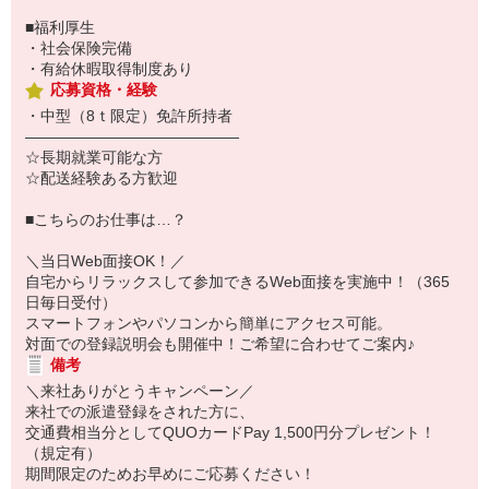
■福利厚生
・社会保険完備
・有給休暇取得制度あり
応募資格・経験
・中型（8ｔ限定）免許所持者
――――――――――――――
☆長期就業可能な方
☆配送経験ある方歓迎
■こちらのお仕事は…？
＼当日Web面接OK！／
自宅からリラックスして参加できるWeb面接を実施中！（365
日毎日受付）
スマートフォンやパソコンから簡単にアクセス可能。
対面での登録説明会も開催中！ご希望に合わせてご案内♪
備考
＼来社ありがとうキャンペーン／
来社での派遣登録をされた方に、
交通費相当分としてQUOカードPay 1,500円分プレゼント！
（規定有）
期間限定のためお早めにご応募ください！