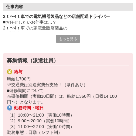
――――――――――――――
仕事内容
■使用車種：2tショート〜4tワイドロング
2ｔ〜4ｔ車での電気機器製品などの店舗配送ドライバー
■業務内容：家電量販店製品の店舗もしくは営業所への配送
■お任せしたいお仕事は…？
■エリア：首都圏内
2ｔ〜4ｔ車での家電量販店製品の
■件数：1日2〜3回戦（基本1回戦1件）
配送業務です。
――――――――――――――
もっと見る
■具体的に…
扱う商材は、
大手家電量販店で取り扱いのある製品全般です。
募集情報（派遣社員）
首都圏を中心とした各店舗や営業拠点へ
1日2〜3回戦（原則1回戦1件）を
給与
配送していただきます。
時給1,700円
※交通費は別途実費分支給！（条件あり）
〜積み下ろしについて〜
■研修期間について
原則、商品は既に積み込みされていますので
※研修期間（実働10日間）は、時給1,350円（日収14,100
伝票などを見ながら検品を行なった後
円〜）となります。
配送開始となります。
勤務時間・曜日
納品時は、
納入口にて店内担当者へ受け渡しを行います。
［1］10:00〜21:00（実働10時間）
店舗からの回収物がカゴに積まれているので
［2］9:00〜20:00（実働10時間）
カゴごと積み込みセンターへ帰庫後下ろします。
［3］11:00〜22:00（実働10時間）
勤務形態：日勤（シフト制）