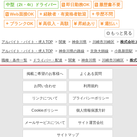
中型（2t・4t）ドライバー
即日勤務OK
履歴書不要
交通費支給
社会保険あり
Web面接OK
経験者・有資格者歓迎
学歴不問
ブランクOK
高収入・高額
昇給あり
週払い
もっと見る
アルバイト・バイト・求人TOP
関東
神奈川県
川崎市川崎区
株式会社エ
アルバイト・バイト・求人TOP
神奈川県の路線
京急大師線
小島新田駅
職種・条件一覧
ドライバー・配達
関東
神奈川県
川崎市川崎区
株式
掲載ご希望のお客様へ
よくある質問
お問い合わせ
利用規約
リンクについて
プライバシーポリシー
Cookieポリシー
個人情報保護方針
メールサービスについて
サイト運営会社
サイトマップ