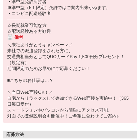
・準中型免許所持者
※準中型（5ｔ限定）免許ではご案内出来かねます。
・コンビニ配送経験者
――――――――
☆長期就業可能な方
☆配送経験ある方歓迎
備考
＼来社ありがとうキャンペーン／
来社での派遣登録をされた方に、
交通費相当分としてQUOカードPay 1,500円分プレゼント！
（規定有）
期間限定のためお早めにご応募ください！
■こちらのお仕事は…？
＼当日Web面接OK！／
自宅からリラックスして参加できるWeb面接を実施中！（365
日毎日受付）
スマートフォンやパソコンから簡単にアクセス可能。
対面での登録説明会も開催中！ご希望に合わせてご案内♪
応募方法