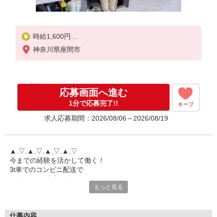
時給1,600円
※交通費は別途実費分支給！（条件あり）
神奈川県座間市
■研修期間について
※研修期間（2ヶ月程）は、時給1,350円（日収15,80
0円〜）となります。
応募画面へ進む
1分で応募完了!!
キープ
求人応募期間：2026/08/06～2026/08/19
▲.▽.▲.▽.▲.▽.▲.▽
今までの経験を活かして働く！
3t車でのコンビニ配送で
月収31万円以上も稼げます☆
もっと見る
ぜひご覧ください♪
▲.▽.▲.▽.▲.▽.▲.▽
――――――――――――――
仕事内容