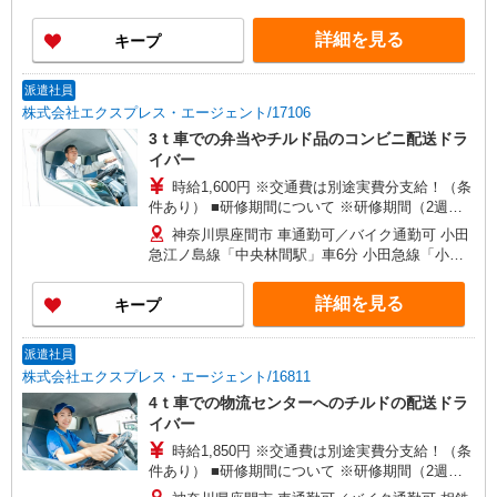
急相模原駅」車7分
詳細を見る
キープ
派遣社員
株式会社エクスプレス・エージェント/17106
3ｔ車での弁当やチルド品のコンビニ配送ドラ
イバー
時給1,600円 ※交通費は別途実費分支給！（条
件あり） ■研修期間について ※研修期間（2週
間）は、時給1,350円（日収8,100円〜）となりま
神奈川県座間市 車通勤可／バイク通勤可 小田
す。
急江ノ島線「中央林間駅」車6分 小田急線「小田
急相模原駅」車6分
詳細を見る
キープ
派遣社員
株式会社エクスプレス・エージェント/16811
4ｔ車での物流センターへのチルドの配送ドラ
イバー
時給1,850円 ※交通費は別途実費分支給！（条
件あり） ■研修期間について ※研修期間（2週間
程）は、時給1,500円（日収9,000円〜）となりま