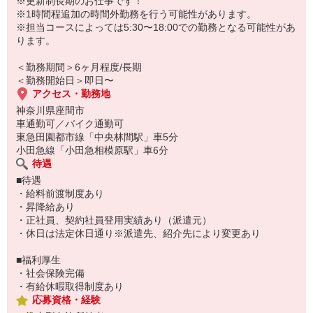
※更新制長期のお仕事です！
少しでも興味がありましたら
※1時間程追加の時間外勤務を行う可能性があります。
お早めにご応募くださいませ♪
※担当コースによっては5:30〜18:00での勤務となる可能性があ
ります。
＜勤務期間＞6ヶ月程度/長期
＜勤務開始日＞即日〜
アクセス・勤務地
神奈川県座間市
車通勤可／バイク通勤可
東急田園都市線「中央林間駅」車5分
小田急線「小田急相模原駅」車6分
待遇
■待遇
・給料前渡制度あり
・昇降給あり
・正社員、契約社員登用実績あり（派遣元）
・休日は法定休日通り※派遣先、紹介先により変更あり
■福利厚生
・社会保険完備
・有給休暇取得制度あり
応募資格・経験