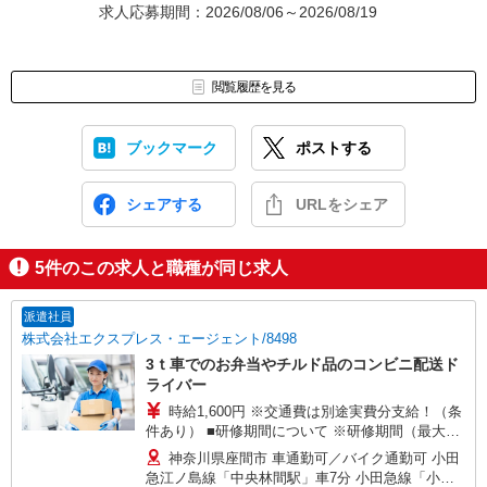
求人応募期間：2026/08/06～2026/08/19
閲覧履歴を見る
ブックマーク
ポストする
シェアする
URLをシェア
5
件のこの求人と職種が同じ求人
派遣社員
株式会社エクスプレス・エージェント/8498
3ｔ車でのお弁当やチルド品のコンビニ配送ド
ライバー
時給1,600円 ※交通費は別途実費分支給！（条
件あり） ■研修期間について ※研修期間（最大2
週間程）は、時給1,350円（日収9,450円〜）とな
神奈川県座間市 車通勤可／バイク通勤可 小田
ります。
急江ノ島線「中央林間駅」車7分 小田急線「小田