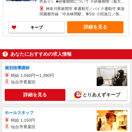
件あり） ■研修期間について ※研修期間（最大2
週間程）は、時給1,350円（日収8,100円〜）とな
神奈川県座間市 車通勤可／バイク通勤可 東急
ります。
田園都市線「中央林間駅」車5分 小田急江ノ島線
「南林間駅」車6分
詳細を見る
キープ
あなたにおすすめの求人情報
個別指導講師
時給 1,040円〜1,390円
仙台市青葉区
詳細を見る
とりあえずキープ
ホールスタッフ
時給 1,150円
仙台市青葉区