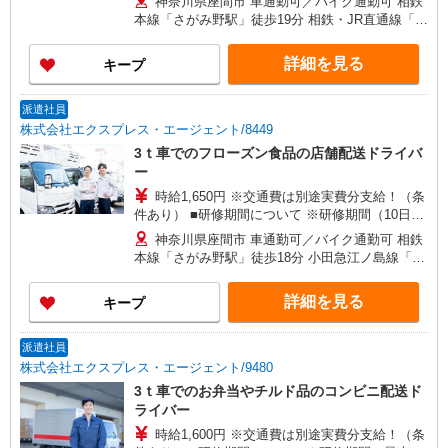
神奈川県座間市 車通勤可／バイク通勤可 相鉄
す。
本線「さがみ野駅」徒歩19分 相鉄・JR直通線「相
模大塚駅」車8分
詳細を見る
キープ
派遣社員
株式会社エクスプレス・エージェント/8449
3ｔ車でのフローズン食品の店舗配送ドライバ
ー
時給1,650円 ※交通費は別途実費分支給！（条
件あり） ■研修期間について ※研修期間（10日
程）は、時給1,400円（日収11,200円〜）となりま
神奈川県座間市 車通勤可／バイク通勤可 相鉄
す。
本線「さがみ野駅」徒歩18分 小田急江ノ島線「鶴
間駅」車11分
詳細を見る
キープ
派遣社員
株式会社エクスプレス・エージェント/9480
3ｔ車でのお弁当やチルド品のコンビニ配送ド
ライバー
時給1,600円 ※交通費は別途実費分支給！（条