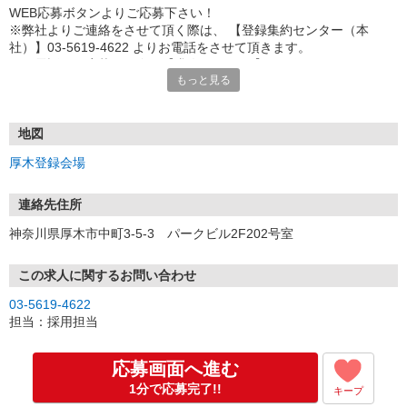
WEB応募ボタンよりご応募下さい！
※弊社よりご連絡をさせて頂く際は、 【登録集約センター（本
社）】03-5619-4622 よりお電話をさせて頂きます。
※お電話でご応募頂く際は【求人ID：3773】をお伝え下さい。
もっと見る
■ご応募頂くにあたり
弊社は登録型の派遣会社になります。
ご覧頂いたお仕事をご案内させて頂く前に、登録説明会（下記住
地図
所）へのご参加が必要となりますので、
厚木登録会場
ご応募頂いた際に会場の詳細日程をご案内させて頂きます。
連絡先住所
神奈川県厚木市中町3-5-3 パークビル2F202号室
この求人に関するお問い合わせ
03-5619-4622
担当：採用担当
応募画面へ進む
1分で応募完了!!
キープ