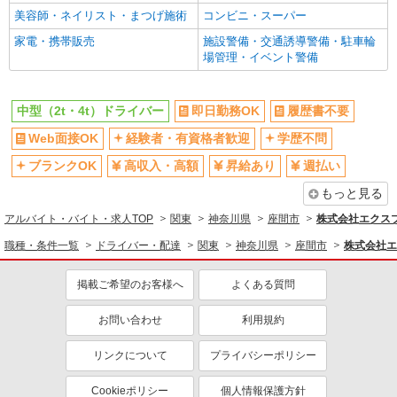
美容師・ネイリスト・まつげ施術
コンビニ・スーパー
家電・携帯販売
施設警備・交通誘導警備・駐車輪
場管理・イベント警備
中型（2t・4t）ドライバー
即日勤務OK
履歴書不要
Web面接OK
経験者・有資格者歓迎
学歴不問
ブランクOK
高収入・高額
昇給あり
週払い
もっと見る
アルバイト・バイト・求人TOP
関東
神奈川県
座間市
株式会社エクスプ
職種・条件一覧
ドライバー・配達
関東
神奈川県
座間市
株式会社エ
掲載ご希望のお客様へ
よくある質問
お問い合わせ
利用規約
リンクについて
プライバシーポリシー
Cookieポリシー
個人情報保護方針