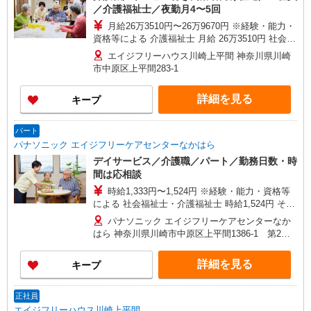
／介護福祉士／夜勤月4〜5回
月給26万3510円〜26万9670円 ※経験・能力・
資格等による 介護福祉士 月給 26万3510円 社会福
祉士 月給 26万9670円 ※一律処遇改善加算含む ※
エイジフリーハウス川崎上平間 神奈川県川崎
夜勤手当6000円/4回を含む 〇資格手当 〇職種手当
市中原区上平間283-1
〇業務手当 〇首都圏手当 〇時間外勤務手当 〇夜
勤手当 〇深夜勤務手当 〇休日勤務手当 〇年末年
詳細を見る
キープ
始勤務手当
パート
パナソニック エイジフリーケアセンターなかはら
デイサービス／介護職／パート／勤務日数・時
間は応相談
時給1,333円〜1,524円 ※経験・能力・資格等
による 社会福祉士・介護福祉士 時給1,524円 その
他資格 時給1,333円 ※一律処遇改善加算含む 〇時
パナソニック エイジフリーケアセンターなか
間外勤務手当 〇土日祝勤務手当 〇無事故無違反表
はら 神奈川県川崎市中原区上平間1386-1 第2ヤ
彰金 〇年末年始勤務手当
マサンビル1・2F
詳細を見る
キープ
正社員
エイジフリーハウス川崎上平間