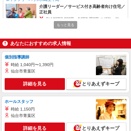
介護リーダー／サービス付き高齢者向け住宅／
正社員
月給28万8,200円〜34万3,750円 ※経験・能
力・前職給与を考慮の上、決定します ※夜勤手当
もっと見る
6,000円/4回を含む ※一律処遇改善加算含む ※夜
エイジフリーハウス川崎上平間 神奈川県川崎
勤手当6,000円/4回を含む 〇資格手当 〇職種手当
市中原区上平間283-1
〇業務手当 〇首都圏手当 〇時間外勤務手当 〇夜
あなたにおすすめの求人情報
勤手当 〇深夜勤務手当 〇休日勤務手当 〇年末年
詳細を見る
キープ
始勤務手当
個別指導講師
パート
時給 1,040円〜1,390円
パナソニック エイジフリーケアセンターなかはら
仙台市青葉区
訪問入浴／介護職／運転なし／パート／勤務日
数は応相談
詳細を見る
とりあえずキープ
時給1,549円〜1,612円 ※経験・能力・資格等
による ※一律処遇改善加算含む 〇時間外勤務手当
〇土日祝勤務手当 〇年末年始勤務手当
ホールスタッフ
パナソニック エイジフリーケアセンターなか
はら 神奈川県川崎市中原区上平間1386-1 第2ヤ
時給 1,150円
マサンビル2F
仙台市青葉区
詳細を見る
キープ
詳細を見る
とりあえずキープ