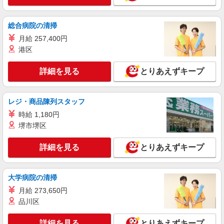
パート
パナソニック エイジフリーケアセンターなかはら
訪問入浴／介護職／運転あり／パート／勤務日
総合病院の清掃
数は応相談
月給 257,400円
時給1,549円〜1,612円 ※経験・能力・資格等
港区
による ※一律処遇改善加算含む 〇時間外勤務手当
〇土日祝勤務手当 〇無事故無違反表彰金 〇年末年
パナソニック エイジフリーケアセンターなか
詳細を見る
とりあえずキープ
始勤務手当
はら 神奈川県川崎市中原区上平間1386-1 第2ヤ
マサンビル2F
詳細を見る
キープ
レジ・商品陳列スタッフ
時給 1,180円
正社員
堺市堺区
エイジフリーハウス川崎上平間
介護職／サービス付き高齢者向け住宅／正社員
詳細を見る
とりあえずキープ
／夜勤は月4〜5回
月給24万7,450円〜26万9,670円 ※経験・能
力・資格等による 初任者研修 月給 24万7,450円
大学病院の清掃
実務者研修 月給 25万1,160円 介護福祉士 月給 26
エイジフリーハウス川崎上平間 神奈川県川崎
月給 273,650円
万3,510円 社会福祉士 月給 26万9,670円 ※一律処
市中原区上平間283-1
品川区
遇改善加算含む ※夜勤手当6,000円/4回を含む 〇
資格手当 〇職種手当 〇業務手当 〇首都圏手当 〇
詳細を見る
キープ
時間外勤務手当 〇夜勤手当 〇深夜勤務手当 〇休
詳細を見る
とりあえずキープ