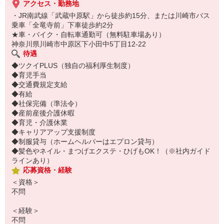
アクセス・勤務地
・JR南武線「武蔵中原駅」から徒歩約15分、または川崎市バス
乗車「全竜寺前」下車徒歩約2分
★車・バイク・自転車通勤可（無料駐車場あり）
神奈川県川崎市中原区下小田中5丁目12-22
待遇
◆ツクイPLUS（独自の福利厚生制度）
◆育児手当
◆交通費規定支給
◆有給
◆社保完備（準法令）
◆産前産後介護休暇
◆育児・介護休業
◆キャリアアップ支援制度
◆制服貸与（ホームヘルパーはエプロン貸与）
◆髪色やネイル・まつげエクステ・ひげもOK！（※社内ガイド
ラインあり）
応募資格・経験
＜資格＞
不問
＜経験＞
不問