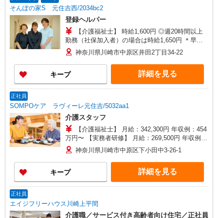
手当支給（超過1分〜） ◎賞与 基本給2.08ヶ月
そんぽの家S 元住吉西/2034bc2
分/年支給
登録ヘルパー
【介護福祉士】 時給1,600円 ◎週20時間以上
勤務（社保加入者）の場合は時給1,650円 ＊早朝
夜間（〜8:00、18:00〜）：時給2,000円〜 ＊日曜
神奈川県川崎市中原区井田2丁目34-22
祝日：時給1,900円〜 【実務者研修・初任者研修
（ヘルパー1級・2級）】 時給1,520円 ◎週20時間
詳細を見る
キープ
以上勤務（社保加入者）の場合は時給1,570円 ＊
早朝夜間（〜8:00、18:00〜）：時給1,900円〜 ＊
日曜祝日：時給1,820円〜 ◎身体介助、生活援助
正社員
が同時給 ◎キャンセル手当：職務時給の60％支給
SOMPOケア ラヴィーレ元住吉/5032aa1
介護スタッフ
【介護福祉士】 月給：342,300円 年収例：454
万円〜 【実務者研修】 月給：269,500円 年収例：
364万円〜 【初任者研修・無資格】 月給：
神奈川県川崎市中原区下小田中3-26-1
259,800円 年収例：351万円〜 ※職務手当、働き
がい向上手当、日祝手当（月平均2回分）、夜勤手
詳細を見る
キープ
当（月平均5回分）等、毎月平均的に支払われる手
当を含みます。 ※介護福祉士のみ、特別職務手
当、特別地域手当、特別夜勤手当も含む ◎残業時
正社員
は別途時間外手当支給（超過1分〜） ◎賞与 基
エイジフリーハウス川崎上平間
本給2.08ヶ月分/年支給
介護職／サービス付き高齢者向け住宅／正社員