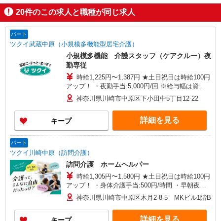
20
件のこの求人と職種が同じ求人
パート
ツクイ武蔵中原（小規模多機能型居宅介護）
小規模多機能 介護スタッフ（ケアクルー）夜
勤専従
時給1,225円〜1,387円 ★土日祝日は時給100円
アップ！ ・夜勤手当:5,000円/回 ※給与幅は資
格・経験等による
神奈川県川崎市中原区下小田中5丁目12-22
詳細を見る
キープ
パート
ツクイ川崎中原（訪問介護）
訪問介護 ホームヘルパー
時給1,305円〜1,580円 ★土日祝日は時給100円
アップ！ ・身体介護手当:500円/時間 ・早朝夜間
深夜手当:300円/時間 （18:00〜翌07:59の時間
神奈川県川崎市中原区木月2-8-5 MKビル1階B
帯） ・ICT手当:2,000円/月 ・深夜割増は別途支給
・ケア→ケアの移動時間も賃金（時給）を支給 ※
詳細を見る
キープ
給与幅は資格・経験等による