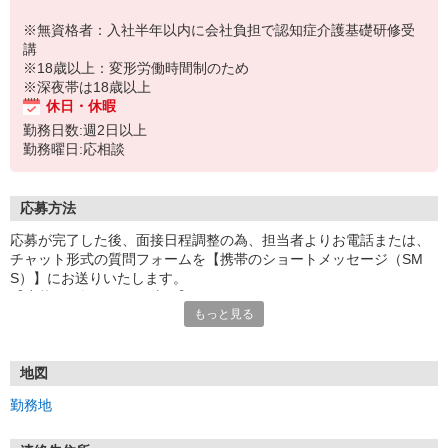
※無資格者：入社半年以内に会社負担で認知症介護基礎研修受
講
※18歳以上：変形労働時間制のため
※深夜帯は18歳以上
休日・休暇
勤務日数:週2日以上
勤務曜日:応相談
応募方法
応募が完了した後、面接日程調整の為、担当者よりお電話または、
チャット形式の質問フォームを【携帯のショートメッセージ（SM
S）】にお送りいたします。
【応募から採用までの流れ】
もっと見る
1.応募…Webもしくはお電話より応募ください。
2.面接…ご質問や働き方の相談も受け付けます。
※面接時に適性検査＋実技試験を実施
※実技試験はドライバーの職種のみとなります。
地図
3.採用…入社日はご相談に応じます。
勤務地