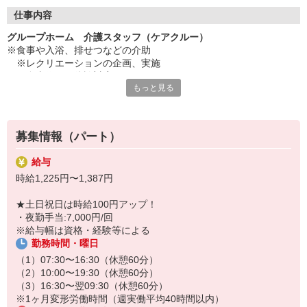
◇長く安心して働ける環境づくり
・ツクイ独自の福祉厚生制度でプライベートも充実
仕事内容
・子育てサポート企業として「くるみん認定」の取得
グループホーム 介護スタッフ（ケアクルー）
・子育て支援の福利厚生制度あり！子育てと仕事の両立を応援◎
※食事や入浴、排せつなどの介助
・スタッフ何でも相談窓口やライフキャリア相談など、各相談窓
※レクリエーションの企画、実施
口あり
※食事作り、往診対応
もっと見る
※地域交流の対応
◇頑張った分、スタッフに還元！
※各種記録業務など
・2024年冬季賞与からインセンティブ賞与を導入
＜夜勤の場合＞
・パートは特別手当の支給あり
上記業務に加えて、以下の業務を担当
募集情報（パート）
※就寝・起床介助
※2時間ごとの巡回
給与
※定時連絡と報告など
時給1,225円〜1,387円
★＼サービス・職種の魅力／
★土日祝日は時給100円アップ！
認知症の高齢者が共同生活を営む中で、必要な支援・援助・サービ
・夜勤手当:7,000円/回
スを提供します。少人数のユニット単位での共同生活により、認知
※給与幅は資格・経験等による
症の症状を和らげ、進行を緩やかにすることを目的としています。
勤務時間・曜日
アットホームな環境の中で、精神的な安定や自立支援を目指した寄
り添った介護を丁寧に行えるのが魅力です。
（1）07:30〜16:30（休憩60分）
（2）10:00〜19:30（休憩60分）
（3）16:30〜翌09:30（休憩60分）
※1ヶ月変形労働時間（週実働平均40時間以内）