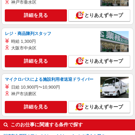
神戸市垂水区
株式会社kotrio /●YK-S-2022064
≪武蔵小杉駅≫定着率高い人気のデイサービス
詳細を見る
とりあえずキープ
スタッフ★残業少なめ
【正社員】月給240,000〜400,000円 ・基本
給：200,000円〜220,000円 ・資格手当：10,000〜
レジ・商品陳列スタッフ
30,000円 ・役職手当：10,000〜70,000円 ・処遇改
川崎市中原区内
善手当：20,000〜60,000円（勤続年数、保有資格
時給 1,300円
により変動） ・固定残業手当：20,000円（10時
大阪市中央区
詳細を見る
キープ
間） ※固定残業時間を超過する場合には超過勤務
手当として別途支給 下記資格をお持ちの方歓迎 ・
詳細を見る
とりあえずキープ
認知症介護基礎研修 ・初任者研修 ・実務者研修
派遣社員
・介護福祉士 など
株式会社kotrio /●SW-H2-2069881
毎日通うのが楽しみになる＊ホテルのような美
マイクロバスによる施設利用者送迎ドライバー
しいサ高住のSTAFF
日給 10,900円〜10,900円
時給1650円〜2312円 ＜日払い有/週払い有/交
神戸市須磨区
通費全支給(ガソリン代含む)＞
川崎市中原区＊最寄り：武蔵小杉
詳細を見る
とりあえずキープ
詳細を見る
キープ
このお仕事に関連する条件で探す