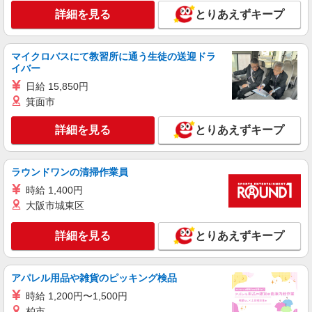
キープ
詳細を見る
とりあえずキープ
職業紹介
株式会社kotrio /●YK-S-2083095
マイクロバスにて教習所に通う生徒の送迎ドラ
≪武蔵小杉駅≫30代40代50代のミドル層活躍
イバー
中！デイサービスSTAFF
日給 15,850円
【正社員】月給240,000〜400,000円 ・基本
箕面市
給：200,000円〜220,000円 ・資格手当：10,000〜
30,000円 ・役職手当：10,000〜70,000円 ・処遇改
川崎市中原区内
詳細を見る
善手当：20,000〜60,000円（勤続年数、保有資格
とりあえずキープ
により変動） ・固定残業手当：20,000円（10時
詳細を見る
キープ
間） ※固定残業時間を超過する場合には超過勤務
手当として別途支給 ・夜勤手当：10,000円/1回
ラウンドワンの清掃作業員
（上記給与とは別に支給） 下記資格をお持ちの方
派遣社員
時給 1,400円
歓迎 ・認知症介護基礎研修 ・初任者研修 ・実務
株式会社トラストグロース 新宿本社 第2営業部
者研修 ・介護福祉士 など
大阪市城東区
特別養護老人ホームでの介護士
時給：1500円〜 （資格・経験などにより異な
詳細を見る
とりあえずキープ
る）
神奈川県川崎市中原区
アパレル用品や雑貨のピッキング検品
詳細を見る
キープ
時給 1,200円〜1,500円
柏市