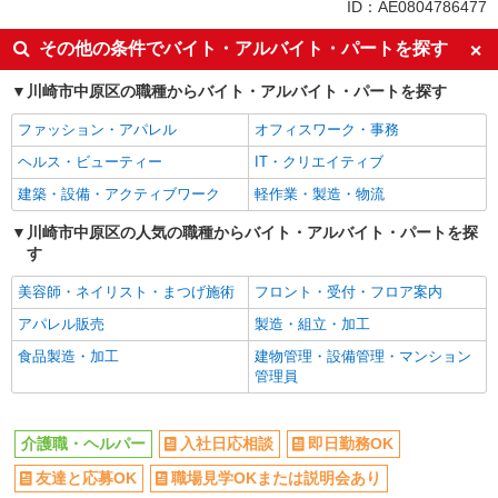
同じ特徴から武蔵中原駅の求人を探す
ID：AE0804786477
入社日応相談
即日勤務OK
その他の条件でバイト・アルバイト・パートを探す
友達と応募OK
職場見学OKまたは説明会あり
川崎市中原区の職種からバイト・アルバイト・パートを探す
未経験歓迎
経験者・有資格者歓迎
ファッション・アパレル
オフィスワーク・事務
女性活躍中
主婦・主夫歓迎
ヘルス・ビューティー
IT・クリエイティブ
フリーター歓迎
学歴不問
建築・設備・アクティブワーク
軽作業・製造・物流
ブランクOK
ミドル（40代～）活躍中
エルダー（50代～）活躍中
川崎市中原区の人気の職種からバイト・アルバイト・パートを探
昇給あり
す
禁煙・分煙
バイク通勤OK
美容師・ネイリスト・まつげ施術
フロント・受付・フロア案内
自転車通勤OK
残業ほぼなし
アパレル販売
製造・組立・加工
副業・WワークOK
転勤なし
食品製造・加工
建物管理・設備管理・マンション
交通費支給
社会保険あり
管理員
産休・育休取得実績あり
各種手当（家族・役職・インセン
ティブなど）あり
介護職・ヘルパー
入社日応相談
即日勤務OK
研修制度あり
社員登用あり
資格取得支援制度あり
友達と応募OK
職場見学OKまたは説明会あり
髪型・髪色自由