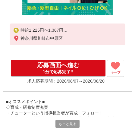
時給1,225円〜1,387円
神奈川県川崎市中原区
★土日祝日は時給100円アップ！
・夜勤手当:7,000円/回
※給与幅は資格・経験等による
応募画面へ進む
1分で応募完了!!
キープ
求人応募期間：2026/08/07～2026/08/20
■オススメポイント■
◇育成・研修制度充実
・チューターという指導担当者が育成・フォロー！
・初期研修や階層別研修など、成長段階に応じた研修制度あり
もっと見る
・キャリアアップ支援制度を活用して働きながら資格取得が可能