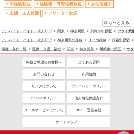
髭（ひげ）OK
ネイルOK
未経験歓迎
経験者・有資格者歓迎
女性活躍中
主婦・主夫歓迎
フリーター歓迎
同じ職種から求人を探す
もっと見る
医療・介護・福祉
アルバイト・バイト・求人TOP
関東
神奈川県
川崎市中原区
ツクイ武
介護職・ヘルパー
アルバイト・バイト・求人TOP
神奈川県の路線
ＪＲ南武線
武蔵中原駅
同じ特徴から求人を探す
職種・条件一覧
医療・介護・福祉
関東
神奈川県
川崎市中原区
ツク
未経験歓迎
ミドル（40代～）活躍中
副業・WワークOK
掲載ご希望のお客様へ
交通費支給
よくある質問
社会保険あり
産休・育休取得実績あり
お問い合わせ
利用規約
社員登用あり
リンクについて
プライバシーポリシー
Cookieポリシー
個人情報保護方針
メールサービスについて
サイト運営会社
サイトマップ