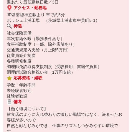
週あたり最低勤務日数／3日
アクセス・勤務地
JR常磐線神立駅より 車で約5分
ボッシュ土浦工場 （茨城県土浦市東中貫町5-1）
待遇
社会保険完備
年次有給休暇（勤務条件あり）
食事補助制度（一部、除外店舗あり）
交通費規定内支給（月上限5万円）
従業員紹介制度
各種研修制度
調理師免許取得支援制度（受験費用、書籍代負担）
調理師試験合格祝い金（1万円支給）
応募資格・経験
学歴・年齢不問
未経験者歓迎
経験者歓迎
備考
【働く環境について】
飲食店のように入れ替わりの激しい職場ではなく、決まったお
客様が多いので
自然と顔なじみができ、仕事のリズムもつかみやすい環境で
す。