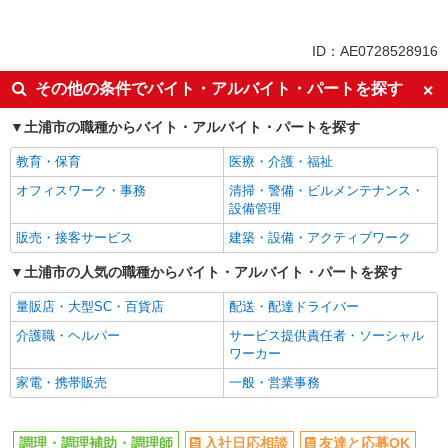
同じ特徴から求人を探す
ミドル（40代～）活躍中
交通費支給
ID：AE0728528916
社会保険あり
社員登用あり
その他の条件でバイト・アルバイト・パートを探す
未経験歓迎
週2～3日勤務OK
土浦市の職種からバイト・アルバイト・パートを探す
短時間勤務（1日4h以内）OK
車通勤OK
副業・WワークOK
まかない・食事補助
教育・保育
医療・介護・福祉
オフィスワーク・事務
清掃・警備・ビルメンテナンス・
設備管理
販売・接客サービス
建築・設備・アクティブワーク
土浦市の人気の職種からバイト・アルバイト・パートを探す
量販店・大型SC・百貨店
配送・配達ドライバー
介護職・ヘルパー
サービス提供責任者・ソーシャル
ワーカー
家電・携帯販売
一般・営業事務
調理・調理補助・調理師
入社日応相談
友達と応募OK