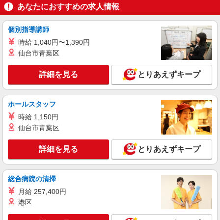
あなたにおすすめの求人情報
詳細を見る
キープ
個別指導講師
アルバイト
パート
時給 1,040円〜1,390円
コンパスグループ・ジャパン株式会社 21566_p
仙台市青葉区
調理員【アルバイト・パート】
時給1,350円以上 試用期間中 時給1,350円以上
詳細を見る
とりあえずキープ
(試用期間2ヶ月) 残業が発生した場合、残業代を1
分単位で別途支給します。
東京精密土浦工場 （茨城県土浦市東中貫町
4）
ホールスタッフ
時給 1,150円
詳細を見る
キープ
仙台市青葉区
アルバイト
パート
詳細を見る
とりあえずキープ
コンパスグループ・ジャパン株式会社 21679_p
調理員【アルバイト・パート】
総合病院の清掃
時給1,300円以上 試用期間中 時給1,300円以上
(試用期間2ヶ月) 残業が発生した場合、残業代を1
月給 257,400円
分単位で別途支給します。
港区
東精エンジニアリング神立工場店 （茨城県土
浦市北神立町2-14）