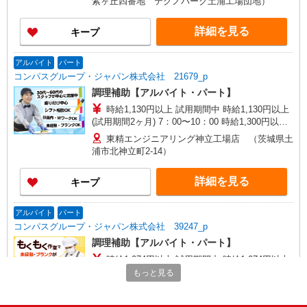
紫ヶ丘四番地 テクノパーク土浦工場団地）
詳細を見る
キープ
アルバイト
パート
コンパスグループ・ジャパン株式会社 21679_p
調理補助【アルバイト・パート】
時給1,130円以上 試用期間中 時給1,130円以上
(試用期間2ヶ月) 7：00〜10：00 時給1,300円以上
15：00〜18：45 時給1,400円以上 残業が発生した
東精エンジニアリング神立工場店 （茨城県土
場合、残業代を1分単位で別途支給します。
浦市北神立町2-14）
詳細を見る
キープ
アルバイト
パート
コンパスグループ・ジャパン株式会社 39247_p
調理補助【アルバイト・パート】
時給1,074円以上 試用期間中 時給1,074円以上
(試用期間2ヶ月) 残業が発生した場合、残業代を1
もっと見る
分単位で別途支給します。
あずみ苑グランデ土浦 （茨城県土浦市大字中
1161-15 グランデ土浦内）