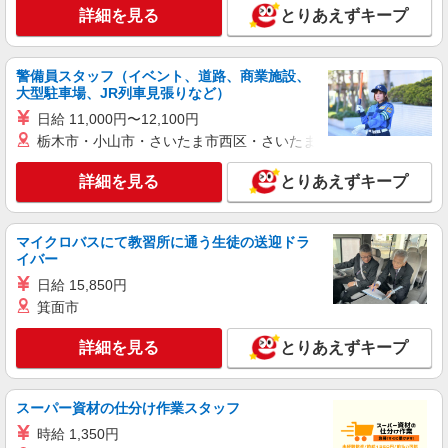
キープ
詳細を見る
とりあえずキープ
アルバイト
パート
すき家 イオンモール土浦店
警備員スタッフ（イベント、道路、商業施設、
すき家の店舗スタッフ（接客・調理・清掃な
大型駐車場、JR列車見張りなど）
ど）
日給 11,000円〜12,100円
時給1,200円 ※高校生時給1,074円
栃木市・小山市・さいたま市西区・さいたま市岩槻区・久喜市・
茨城県土浦市上高津367イオンモール 土浦シ
ョッピングセンター3F
詳細を見る
とりあえずキープ
詳細を見る
キープ
マイクロバスにて教習所に通う生徒の送迎ドラ
イバー
アルバイト
パート
ピザハット 荒川沖東店
日給 15,850円
箕面市
未経験OK！ピザハットピザメイクスタッフ
（インストア）
詳細を見る
とりあえずキープ
時給1,100円以上 平日 時給1,100円以上 土日・
祝日 時給1,100円以上
茨城県土浦市荒川沖東2-16-20
スーパー資材の仕分け作業スタッフ
時給 1,350円
詳細を見る
キープ