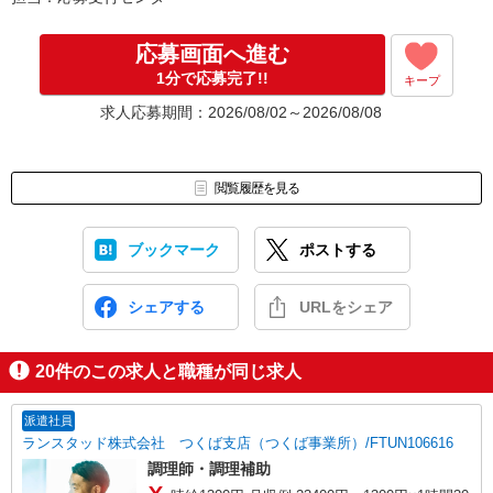
面接では仕事内容や職場についてなど、気になることやご希望は
なんでもお聞かせくださいね。
↓
応募画面へ進む
［4］ 採用決定のご連絡。勤務開始日もお気軽にご相談ください。
1分で応募完了!!
キープ
【電話受付】
求人応募期間：2026/08/02～2026/08/08
10:00〜20:00 ※年末年始除く
閲覧履歴を見る
ブックマーク
ポストする
シェアする
URLをシェア
20
件のこの求人と職種が同じ求人
派遣社員
ランスタッド株式会社 つくば支店（つくば事業所）/FTUN106616
調理師・調理補助