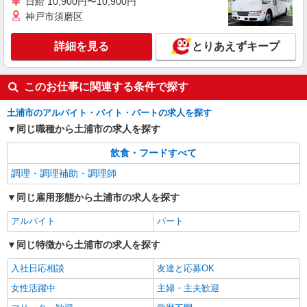
日給 10,900円〜10,900円
アルバイト
パート
すき家 354号土浦南店
神戸市須磨区
すき家の店舗スタッフ（接客・調理・清掃な
ど）
詳細を見る
とりあえずキープ
時給1,150円 ※22:00〜翌5:00：時給1,438円 ※
高校生時給1,074円 ※早朝手当（5:00〜9:00）時給
＋150円
このお仕事に関連する条件で探す
茨城県土浦市永国848-9
土浦市のアルバイト・バイト・パートの求人を探す
詳細を見る
キープ
同じ職種から土浦市の求人を探す
飲食・フードすべて
調理・調理補助・調理師
同じ雇用形態から土浦市の求人を探す
アルバイト
パート
同じ特徴から土浦市の求人を探す
入社日応相談
友達と応募OK
女性活躍中
主婦・主夫歓迎