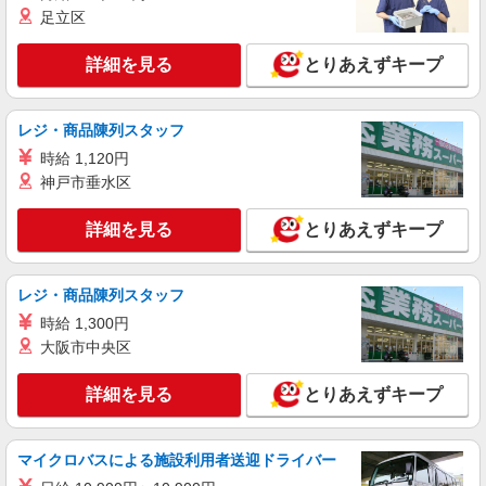
足立区
アルバイト
パート
ビッグボーイ 土浦木田余店
詳細を見る
とりあえずキープ
キッチン（フード）スタッフ
時給1150円 ※22:00以降は時給1538円（深夜
加給＋100円含む） ※高校生時給1100円 ■土日・
レジ・商品陳列スタッフ
祝手当 土日・祝は時給＋50円 ※高校生は学校か
茨城県土浦市木田余4589
時給 1,120円
らの許可が必要な場合、通学中の学校からの許可
神戸市垂水区
証が必要となります。
詳細を見る
キープ
詳細を見る
とりあえずキープ
アルバイト
パート
すき家 土浦荒川沖店
レジ・商品陳列スタッフ
すき家の店舗スタッフ（接客・調理・清掃な
ど）
時給 1,300円
時給1,130円 ※22:00〜翌5:00：時給1,413円 ※
大阪市中央区
高校生時給1,074円 ※早朝手当（5:00〜9:00）時給
＋150円
茨城県土浦市荒川沖東2-17-10
詳細を見る
とりあえずキープ
詳細を見る
キープ
マイクロバスによる施設利用者送迎ドライバー