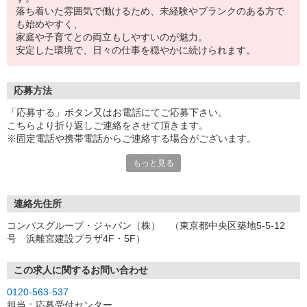
落ち着いた雰囲気で働けるため、未経験やブランクのある方で
も始めやすく、
家庭や子育てとの両立もしやすいのが魅力。
安定した環境で、日々の仕事を穏やかに続けられます。
応募方法
「応募する」ボタン又はお電話にてご応募下さい。
こちらより折り返しご連絡をさせて頂きます。
※固定電話や携帯電話からご連絡する場合がございます。
もっと見る
【WEB応募受付後の流れ】
［1］「応募する」ボタンよりご応募下さい♪
↓
［2］携帯のショートメッセージ（SMS）に質問フォームをお送り
連絡先住所
させて頂きますので、
コンパスグループ・ジャパン（株） （東京都中央区築地5-5-12
メッセージに従ってご質問にご回答頂き、ご都合の良い面接日
号 浜離宮建設プラザ4F・5F）
程をご選択ください♪
※携帯電話番号の登録不備等、SMSが配信されない場合には別途ご
連絡させて頂きます。
この求人に関するお問い合わせ
↓
0120-563-537
［3］面接実施。履歴書（写真貼付）をお持ちください。
担当：応募受付センター