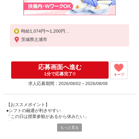
時給1,074円〜1,200円
茨城県土浦市
試用期間中 時給1,074円〜1,200円(試用期間2ヶ月)
残業が発生した場合、残業代を1分単位で別途支給し
ます。
応募画面へ進む
1分で応募完了!!
キープ
求人応募期間：2026/08/02～2026/08/08
【おススメポイント】
●シフトの融通が利きやすい
「この日は授業参観があるから休みたい」
「その日は予定があるのでシフトを調整したい」等
もっと見る
家庭や趣味の都合にも柔軟に対応しますので、お気軽にご相談く
ださい