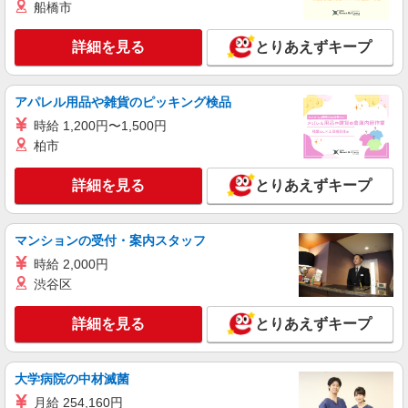
船橋市
アルバイト
パート
詳細を見る
とりあえずキープ
ピザハット 土浦ピアタウン店
未経験OK！ピザハットピザメイクスタッフ
（インストア）
アパレル用品や雑貨のピッキング検品
時給1,100円以上 平日 時給1,100円以上 土日・
時給 1,200円〜1,500円
祝日 時給1,100円以上 高校生 時給1,100円以上
柏市
茨城県土浦市真鍋新町18-13 土浦ピアタウン
1F
詳細を見る
とりあえずキープ
詳細を見る
キープ
マンションの受付・案内スタッフ
アルバイト
パート
時給 2,000円
すき家 土浦店
渋谷区
すき家の店舗スタッフ（接客・調理・清掃な
ど）
詳細を見る
とりあえずキープ
時給1,438円
茨城県土浦市東崎町11-3
大学病院の中材滅菌
詳細を見る
キープ
月給 254,160円