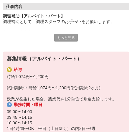
●20代〜50代の幅広い年代のスタッフが活躍中
仕事内容
主婦(夫)・フリーター・学生の方等、幅広い年代のスタッフが活
調理補助【アルバイト・パート】
躍中
調理補助として、調理スタッフのお手伝いをお願いします。
●安心の教育体制
主なお仕事内容
入社後は先輩たちが優しくフォローしながら進めますので、
もっと見る
〇小鉢や付け合わせをお皿に盛り付ける
安心してお仕事を始められます。
〇キッチンの片付け
〇料理提供の準備、洗い場
【会社について】
給食受託の外資系大手企業、コンパスグループ・ジャパン。
募集情報（アルバイト・パート）
調理員が調理を行う為、包丁などは基本的には使いません。
全国約1,500ヵ所で「コントラクトフードサービス」を展開して
料理が苦手、普段は料理をあまりしないという方もご安心下さい♪
います
給与
盛り付けのお仕事が終わったら、料理提供の準備や洗い場など、
時給1,074円〜1,200円
別の担当のお手伝いをお願いすることもあります◎
試用期間中 時給1,074円〜1,200円(試用期間2ヶ月)
残業が発生した場合、残業代を1分単位で別途支給します。
勤務時間・曜日
09:00〜14:00
09:45〜14:15
10:00〜14:15
1日4時間〜OK、平日（土日除く）の内3日〜/週