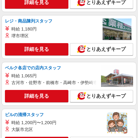
詳細を見る
とりあえずキープ
詳細を見る
キープ
レジ・商品陳列スタッフ
アルバイト
パート
コンパスグループ・ジャパン株式会社 21566_p
時給 1,180円
調理補助【アルバイト・パート】
堺市堺区
時給1,150円以上 試用期間中 時給1,150円以上
(試用期間2ヶ月) 残業が発生した場合、残業代を1
詳細を見る
とりあえずキープ
分単位で別途支給します。
東京精密土浦工場 （茨城県土浦市東中貫町
4）
ベルク各店での店内スタッフ
詳細を見る
時給 1,065円
キープ
古河市・佐野市・前橋市・高崎市・伊勢崎市・太田市・館林市・
アルバイト
パート
すき家 土浦荒川沖店
詳細を見る
とりあえずキープ
すき家の店舗スタッフ（接客・調理・清掃な
ど）
ビルの清掃スタッフ
時給1,413円
時給 1,200円〜1,200円
茨城県土浦市荒川沖東2-17-10
大阪市北区
詳細を見る