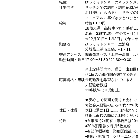
職種
びっくりドンキーのキッチンス
仕事内容
キッチンでの調理・調理補助が
お皿洗いから始まり、サラダの
マニュアルに基づきひとつひと
給与
時給1,100円
18歳未満（高校生含む）時給1,1
深夜（22時以降 年少者不可）時
☆12月31日〜1月3日まで年
勤務地
びっくりドンキー 土浦店
茨城県土浦市真鍋3－1－11
交通アクセス
関東鉄道バス「土浦一高前」よ
勤務時間・曜日
17:00〜21:30 / 21:30〜0:30
※上記時間内で、曜日・出勤回
※1日の労働時間が6時間を超え
応募資格・経験
長期勤務を希望されている方
未経験者歓迎
22時以降は18歳以上
★安心して長期で働ける会社で
★社会人経験のある30代〜50
休日・休暇
休日は週に1日以上、勤務スケ
詳細は面接の際にご相談くださ
待遇
●食事優待制度有（勤務日は50％
●20％割引券を毎月5枚支給
●有給休暇制度（勤務開始後6
●制服・靴貸与（クリーニング