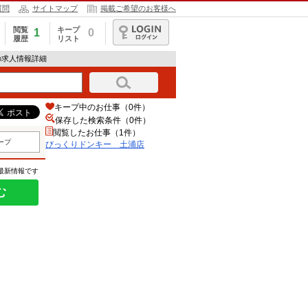
質問
サイトマップ
掲載ご希望のお客様へ
閲覧
キープ
1
0
履歴
リスト
ログイン
の求人情報詳細
キープ中のお仕事（0件）
保存した検索条件（
0
件）
閲覧したお仕事（1件）
ープ
びっくりドンキー 土浦店
の最新情報です
む