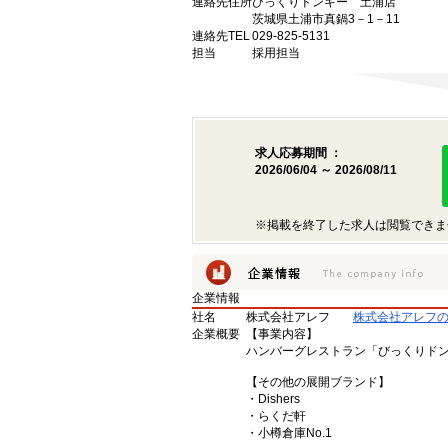
連絡先住所
びっくりドンキー 土浦店
茨城県土浦市真鍋3－1－11
連絡先TEL
029-825-5131
担当
採用担当
求人応募期間 ：
2026/06/04 ～ 2026/08/11
※掲載を終了した求人は閲覧できま
企業情報
社名
株式会社アレフ
株式会社アレフ
企業概要
【事業内容】
ハンバーグレストラン「びっくりド
【その他の展開ブランド】
・Dishers
・らくだ軒
・小樽倉庫No.1