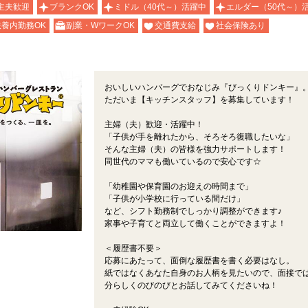
主夫歓迎
ブランクOK
ミドル（40代～）活躍中
エルダー（50代～）
扶養内勤務OK
副業・WワークOK
交通費支給
社会保険あり
おいしいハンバーグでおなじみ『びっくりドンキー』
ただいま【キッチンスタッフ】を募集しています！
主婦（夫）歓迎・活躍中！
「子供が手を離れたから、そろそろ復職したいな」
そんな主婦（夫）の皆様を強力サポートします！
同世代のママも働いているので安心です☆
「幼稚園や保育園のお迎えの時間まで」
「子供が小学校に行っている間だけ」
など、シフト勤務制でしっかり調整ができます♪
家事や子育てと両立して働くことができますよ！
＜履歴書不要＞
！
応募にあたって、面倒な履歴書を書く必要はなし。
紙ではなくあなた自身のお人柄を見たいので、面接で
分らしくのびのびとお話してみてくださいね！