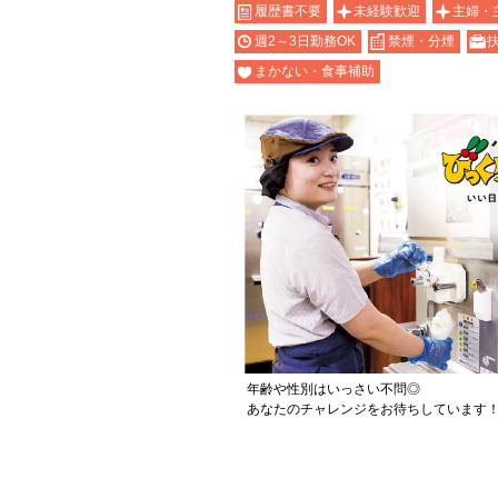
履歴書不要
未経験歓迎
主婦・
週2～3日勤務OK
禁煙・分煙
まかない・食事補助
年齢や性別はいっさい不問◎
あなたのチャレンジをお待ちしています