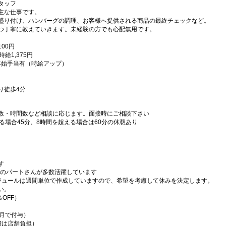
タッフ
主な仕事です。
盛り付け、ハンバーグの調理、お客様へ提供される商品の最終チェックなど。
つ丁寧に教えていきます。未経験の方でも心配無用です。
00円
給1,375円
末年始手当有（時給アップ）
り徒歩4分
数・時間数など相談に応じます。面接時にご相談下さい
る場合45分、8時間を超える場合は60分の休憩あり
す
代のパートさんが多数活躍しています
ジュールは週間単位で作成していますので、希望を考慮して休みを決定します。
い。
OFF）
ヶ月で付与）
費は店舗負担）