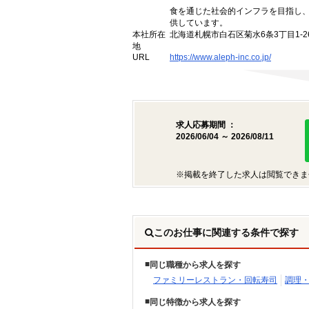
食を通じた社会的インフラを目指し
供しています。
本社所在
北海道札幌市白石区菊水6条3丁目1-2
地
URL
https://www.aleph-inc.co.jp/
求人応募期間 ：
2026/06/04 ～ 2026/08/11
※掲載を終了した求人は閲覧できま
このお仕事に関連する条件で探す
同じ職種から求人を探す
ファミリーレストラン・回転寿司
調理
同じ特徴から求人を探す