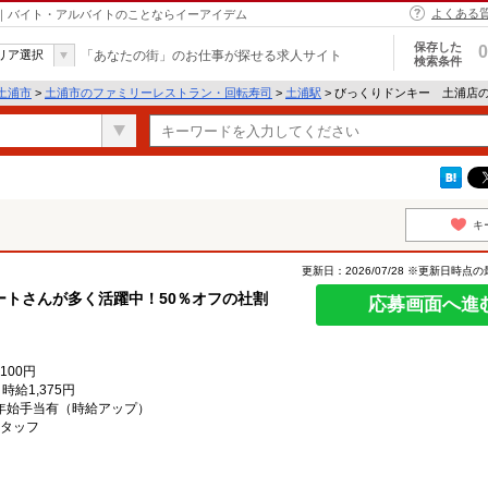
よくある
市｜バイト・アルバイトのことならイーアイデム
保存した
0
リア選択
「あなたの街」のお仕事が探せる求人サイト
検索条件
土浦市
>
土浦市のファミリーレストラン・回転寿司
>
土浦駅
> びっくりドンキー 土浦店
キ
更新日：2026/07/28 ※更新日時点
トさんが多く活躍中！50％オフの社割
応募画面へ進
100円
給1,375円
末年始手当有（時給アップ）
タッフ