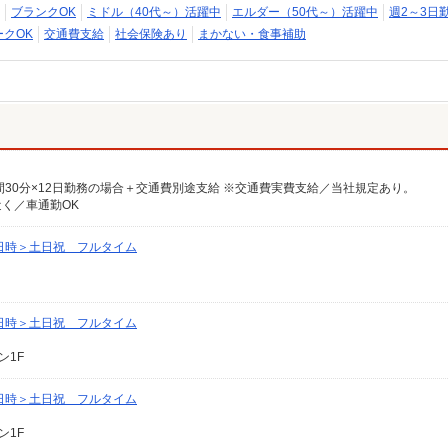
ブランクOK
ミドル（40代～）活躍中
エルダー（50代～）活躍中
週2～3日
クOK
交通費支給
社会保険あり
まかない・食事補助
円×1時間30分×12日勤務の場合＋交通費別途支給 ※交通費実費支給／当社規定あり。
近く／車通勤OK
日時＞土日祝 フルタイム
日時＞土日祝 フルタイム
ン1F
日時＞土日祝 フルタイム
ン1F