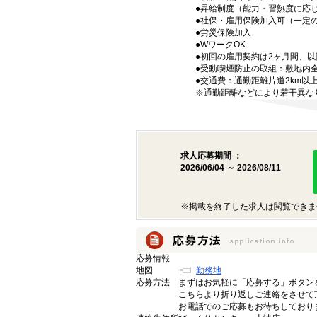
●昇給制度（能力・習熟度に応
●社保・雇用保険加入可（一定
●労災保険加入
●WワークOK
●初回の雇用契約は2ヶ月間、
●受動喫煙防止の取組：敷地内
●交通費：通勤距離片道2km以上の
※通勤距離などにより若干異な
求人応募期間 ：
2026/06/04 ～ 2026/08/11
※掲載を終了した求人は閲覧できま
応募情報
地図
勤務地
応募方法
まずはお気軽に「応募する」ボタン
こちらより折り返しご連絡をさせて
お電話でのご応募もお待ちしており