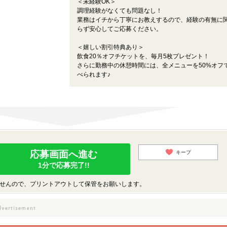
＜未経験OK＞
調理経験がなくても問題なし！
業務はイチから丁寧にお教えするので、経験の有無に
らず安心してご応募ください。
＜嬉しい割引特典あり＞
飲食20％オフチケットを、毎月5枚プレゼント！
さらに勤務中の休憩時間には、全メニューを50%オフ
べられます♪
応募画面へ進む
キープ
1分で応募完了!!
せんので、プリントアウトして保管をお願いします。