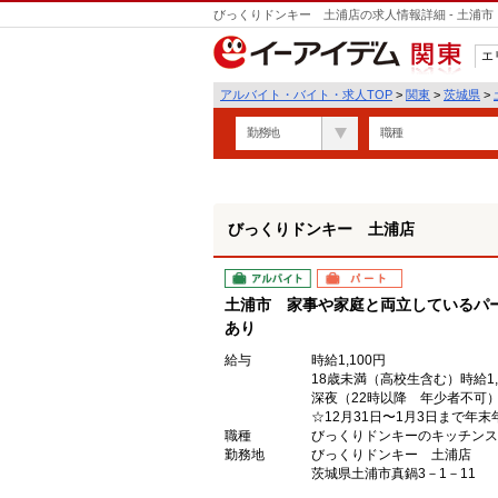
びっくりドンキー 土浦店の求人情報詳細 - 土浦
エ
関東
アルバイト・バイト・求人TOP
>
関東
>
茨城県
>
勤務地
職種
びっくりドンキー 土浦店
アルバイト
パート
土浦市 家事や家庭と両立しているパー
あり
給与
時給1,100円
18歳未満（高校生含む）時給1,
深夜（22時以降 年少者不可）時
☆12月31日〜1月3日まで年
職種
びっくりドンキーのキッチンス
勤務地
びっくりドンキー 土浦店
茨城県土浦市真鍋3－1－11