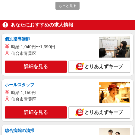
(試用期間2ヶ月) 残業が発生した場合、残業代を1
もっと見る
分単位で別途支給します。
東京精密土浦工場 （茨城県土浦市東中貫町
4）
あなたにおすすめの求人情報
詳細を見る
キープ
個別指導講師
アルバイト
パート
時給 1,040円〜1,390円
コンパスグループ・ジャパン株式会社 21679_p
仙台市青葉区
調理補助【アルバイト・パート】
時給1,130円以上 試用期間中 時給1,130円以上
詳細を見る
とりあえずキープ
(試用期間2ヶ月) 7：00〜10：00 時給1,300円以上
15：00〜18：45 時給1,400円以上 残業が発生した
東精エンジニアリング神立工場店 （茨城県土
場合、残業代を1分単位で別途支給します。
浦市北神立町2-14）
ホールスタッフ
時給 1,150円
詳細を見る
キープ
仙台市青葉区
アルバイト
パート
詳細を見る
とりあえずキープ
コンパスグループ・ジャパン株式会社 39247_p
調理補助【アルバイト・パート】
総合病院の清掃
時給1,074円以上 試用期間中 時給1,074円以上