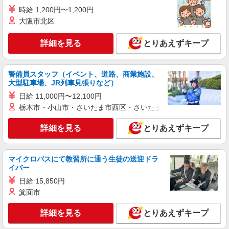
分単位で別途支給します。
時給 1,200円〜1,200円
ＬＩＸＩＬ土浦工場キャフェ （茨城県土浦市
大阪市北区
紫ヶ丘四番地 テクノパーク土浦工場団地）
詳細を見る
とりあえずキープ
詳細を見る
キープ
アルバイト
パート
警備員スタッフ（イベント、道路、商業施設、
オリーブの丘 土浦真鍋店
大型駐車場、JR列車見張りなど）
キッチン（フード）スタッフ
日給 11,000円〜12,100円
時給1130円 ※22:00以降は時給1413円 ※高校
栃木市・小山市・さいたま市西区・さいたま市岩槻区・久喜市・
生時給1080円 ■土日・祝手当 土日・祝は時給＋
100円
茨城県土浦市真鍋3-4-3
詳細を見る
とりあえずキープ
詳細を見る
キープ
マイクロバスにて教習所に通う生徒の送迎ドラ
イバー
アルバイト
パート
すき家 354号土浦南店
日給 15,850円
すき家の店舗スタッフ（接客・調理・清掃な
箕面市
ど）
詳細を見る
とりあえずキープ
時給1,150円 ※22:00〜翌5:00：時給1,438円 ※
高校生時給1,074円 ※早朝手当（5:00〜9:00）時給