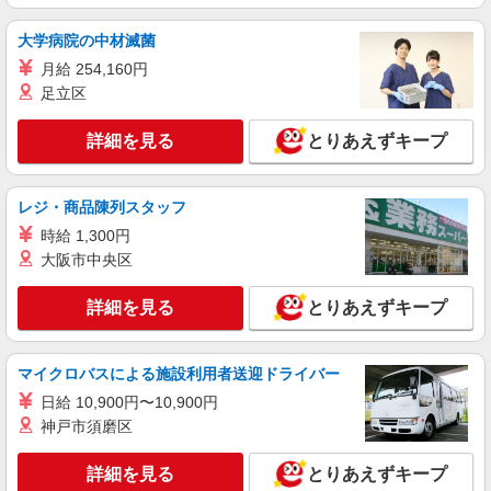
詳細を見る
キープ
大学病院の中材滅菌
月給 254,160円
アルバイト
パート
足立区
COCO’S 土浦桜ヶ丘店
ココスのキッチン（フード）スタッフ
詳細を見る
とりあえずキープ
時給1100円 ※22:00〜翌5:00：時給1462円 ※
高校生時給1080円 ■【土日祝加給】 土日祝は1時
間当たり＋100円 ■特別手当 早朝手当（5:00〜
レジ・商品陳列スタッフ
茨城県土浦市桜ケ丘町757-1
8:00）時給＋200円
時給 1,300円
詳細を見る
キープ
大阪市中央区
アルバイト
詳細を見る
パート
とりあえずキープ
すき家 354号土浦南店
すき家の店舗スタッフ（接客・調理・清掃な
マイクロバスによる施設利用者送迎ドライバー
ど）
時給1,438円
日給 10,900円〜10,900円
神戸市須磨区
茨城県土浦市永国848-9
詳細を見る
とりあえずキープ
詳細を見る
キープ