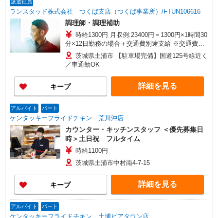
派遣社員
ランスタッド株式会社 つくば支店（つくば事業所）/FTUN106616
調理師・調理補助
時給1300円 月収例:23400円＝1300円×1時間30
分×12日勤務の場合＋交通費別途支給 ※交通費実
費支給／当社規定あり。
茨城県土浦市 【駐車場完備】国道125号線近く
／車通勤OK
詳細を見る
キープ
アルバイト
パート
ケンタッキーフライドチキン 荒川沖店
カウンター・キッチンスタッフ ＜優先募集日
時＞土日祝 フルタイム
時給1100円
茨城県土浦市中村南4-7-15
詳細を見る
キープ
アルバイト
パート
ケンタッキーフライドチキン 土浦ピアタウン店