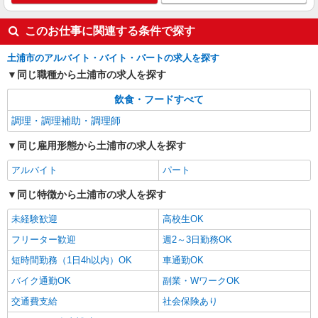
アルバイト
パート
このお仕事に関連する条件で探す
すき家 土浦荒川沖店
すき家の店舗スタッフ（接客・調理・清掃な
土浦市のアルバイト・バイト・パートの求人を探す
ど）
同じ職種から土浦市の求人を探す
時給1,130円 ※22:00〜翌5:00：時給1,413円 ※
高校生時給1,074円 ※早朝手当（5:00〜9:00）時給
飲食・フードすべて
＋150円
茨城県土浦市荒川沖東2-17-10
調理・調理補助・調理師
同じ雇用形態から土浦市の求人を探す
詳細を見る
キープ
アルバイト
パート
同じ特徴から土浦市の求人を探す
未経験歓迎
高校生OK
フリーター歓迎
週2～3日勤務OK
短時間勤務（1日4h以内）OK
車通勤OK
バイク通勤OK
副業・WワークOK
交通費支給
社会保険あり