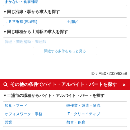
まかない・食事補助
同じ沿線・駅から求人を探す
ＪＲ常磐線(茨城県)
土浦駅
同じ職種から土浦駅の求人を探す
調理・調理補助・調理師
関連する条件をもっと見る
同じ雇用形態から土浦駅の求人を探す
アルバイト
パート
同じ特徴から土浦駅の求人を探す
ID：AE0723396259
未経験歓迎
高校生OK
その他の条件でバイト・アルバイト・パートを探す
フリーター歓迎
週2～3日勤務OK
土浦市の職種からバイト・アルバイト・パートを探す
短時間勤務（1日4h以内）OK
車通勤OK
飲食・フード
軽作業・製造・物流
バイク通勤OK
副業・WワークOK
オフィスワーク・事務
IT・クリエイティブ
交通費支給
社会保険あり
営業
教育・保育
まかない・食事補助