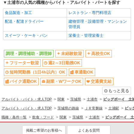
土浦市の人気の職種からバイト・アルバイト・パートを探す
同じ職種から求人を探す
食品製造・加工
レストラン・専門料理店
飲食・フード
配送・配達ドライバー
建物管理・設備管理・マンション
調理・調理補助・調理師
管理員
同じ特徴から求人を探す
スイーツ・ケーキ・パン
栄養士・管理栄養士
未経験歓迎
高校生OK
週2～3日勤務OK
短時間勤務（1日4h以内）OK
調理・調理補助・調理師
未経験歓迎
高校生OK
車通勤OK
副業・WワークOK
フリーター歓迎
週2～3日勤務OK
交通費支給
社会保険あり
短時間勤務（1日4h以内）OK
車通勤OK
まかない・食事補助
バイク通勤OK
副業・WワークOK
交通費支給
もっと見る
アルバイト・バイト・求人TOP
関東
茨城県
土浦市
ビッグボーイ 土
アルバイト・バイト・求人TOP
茨城県の路線
ＪＲ常磐線
土浦駅
ビッ
職種・条件一覧
飲食・フード
関東
茨城県
土浦市
ビッグボーイ 土
掲載ご希望のお客様へ
よくある質問