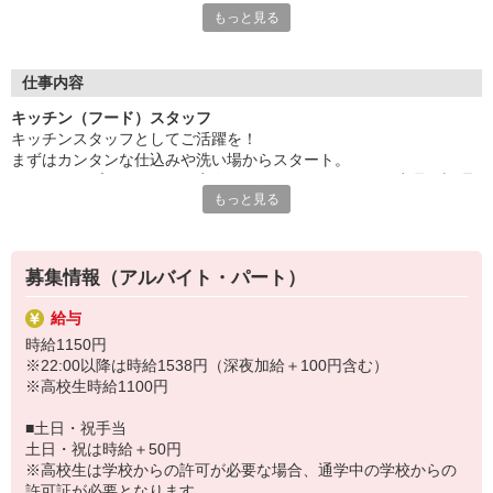
もっと見る
サラダやスープ、カレー、デザートなど・・・
豊富なメニューを提供するレストラン『ビッグボーイ』『ヴィク
トリアステーション』を運営！
お子様からお年寄りまで幅広いお客様にご利用いただいています
仕事内容
♪
キッチン（フード）スタッフ
キッチンスタッフとしてご活躍を！
現在、キッチンスタッフを募集中◎
まずはカンタンな仕込みや洗い場からスタート。
丁寧なレクチャーがあるので未経験でも安心！
スキルアップしてきたら、実際にハンバーグなどメイン商品の調理
学生・主婦・フリーター・Wワーカーなど、幅広く活躍中。
もっと見る
にもチャレンジ！
みんなライフスタイルに合わせて働いていますよ。
詳しく丁寧にお教えするので、初めての方もご安心くださいね。
〜 ゼンショーグループのご紹介 〜
ココス、ジョリーパスタ、すき家、なか卯などの外食事業を運
募集情報（アルバイト・パート）
営！
フード業世界一を目指して、日々邁進しています。
給与
時給1150円
※22:00以降は時給1538円（深夜加給＋100円含む）
※高校生時給1100円
■土日・祝手当
土日・祝は時給＋50円
※高校生は学校からの許可が必要な場合、通学中の学校からの
許可証が必要となります。