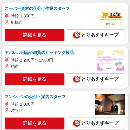
＋150円
茨城県土浦市永国848-9
スーパー資材の仕分け作業スタッフ
時給 1,350円
詳細を見る
キープ
船橋市
アルバイト
パート
詳細を見る
とりあえずキープ
すき家 土浦荒川沖店
すき家の店舗スタッフ（接客・調理・清掃な
ど）
アパレル用品や雑貨のピッキング検品
時給1,413円
時給 1,200円〜1,500円
茨城県土浦市荒川沖東2-17-10
柏市
詳細を見る
キープ
詳細を見る
とりあえずキープ
アルバイト
パート
すき家 イオンモール土浦店
マンションの受付・案内スタッフ
すき家の店舗スタッフ（接客・調理・清掃な
時給 2,000円
ど）
渋谷区
時給1,200円 ※高校生時給1,074円
茨城県土浦市上高津367イオンモール 土浦シ
詳細を見る
とりあえずキープ
ョッピングセンター3F