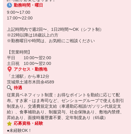
勤務時間・曜日
9:00〜17:00
17:00〜22:00
上記時間内で週2回〜、1日2時間〜OK（シフト制）
※22時以降は18歳以上の方
※勤務曜日や時間は、お気軽にご相談ください
【営業時間】
平日 10:00〜翌2:00
土日祝 10:00〜翌2:00
アクセス・勤務地
「土浦駅」から車12分
茨城県土浦市木田余4589
待遇
従業員ベネフィット制度：お得なポイントを勤続に応じて配
布。すき家・はま寿司など、ゼンショーグループで使える割引
制度あり。交通費規定支給（車通勤応相談/ガソリン代規定支
給）、食事補助あり、制服貸与、社会保険あり、敷地内禁煙、
昇給あり、面接時履歴書不要、定年制度あり（65歳）
応募資格・経験
●未経験OK！