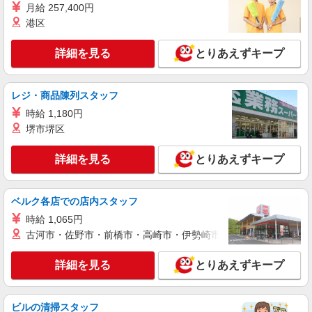
(試用期間2ヶ月) 残業が発生した場合、残業代を1
月給 257,400円
分単位で別途支給します。
港区
あずみ苑グランデ土浦 （茨城県土浦市大字中
1161-15 グランデ土浦内）
詳細を見る
とりあえずキープ
詳細を見る
キープ
レジ・商品陳列スタッフ
アルバイト
パート
コンパスグループ・ジャパン株式会社 21679_p
時給 1,180円
調理師【アルバイト・パート】
堺市堺区
時給1,600円以上 試用期間中 時給1,600円以上
(試用期間2ヶ月) 残業が発生した場合、残業代を1
詳細を見る
とりあえずキープ
分単位で別途支給します。
東精エンジニアリング神立工場店 （茨城県土
浦市北神立町2-14）
ベルク各店での店内スタッフ
詳細を見る
時給 1,065円
キープ
古河市・佐野市・前橋市・高崎市・伊勢崎市・太田市・館林市・
アルバイト
パート
コンパスグループ・ジャパン株式会社 20343_p
詳細を見る
とりあえずキープ
調理補助【アルバイト・パート】
時給1,100円以上 試用期間中 時給1,100円以上
ビルの清掃スタッフ
(試用期間2ヶ月) 残業が発生した場合、残業代を1