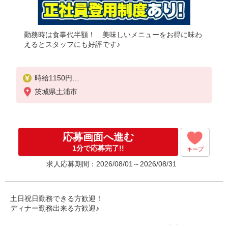
勤務時は食事代半額！ 美味しいメニューをお得に味わ
えるとスタッフにも好評です♪
時給1150円
※22:00以降は時給1538円（深夜加給＋100円含む）
茨城県土浦市
※高校生時給1100円
■土日・祝手当
土日・祝は時給＋50円
応募画面へ進む
※高校生は学校からの許可が必要な場合、通学中の
学校からの許可証が必要となります。
1分で応募完了!!
キープ
求人応募期間：2026/08/01～2026/08/31
土日祝日勤務できる方歓迎！
ディナー勤務出来る方歓迎♪
ハンバーグやステーキといったグリルメニューを中心に