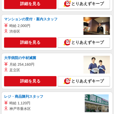
時給1,130円 ※22:00〜翌5:00：時給1,413円 ※
詳細を見る
とりあえずキープ
高校生時給1,074円 ※早朝手当（5:00〜9:00）時給
＋150円
茨城県土浦市荒川沖東2-17-10
マンションの受付・案内スタッフ
詳細を見る
キープ
時給 2,000円
渋谷区
アルバイト
パート
すき家 土浦店
詳細を見る
とりあえずキープ
すき家の店舗スタッフ（接客・調理・清掃な
ど）
時給1,438円
大学病院の中材滅菌
茨城県土浦市東崎町11-3
月給 254,160円
足立区
詳細を見る
キープ
詳細を見る
とりあえずキープ
アルバイト
パート
すき家 イオンモール土浦店
レジ・商品陳列スタッフ
すき家の店舗スタッフ（接客・調理・清掃な
ど）
時給 1,120円
時給1,200円 ※高校生時給1,074円
神戸市垂水区
茨城県土浦市上高津367イオンモール 土浦シ