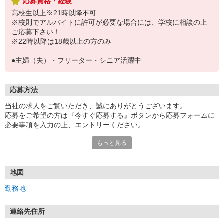
応募資格・経験
高校生以上※21時以降不可
※校則でアルバイトに許可が必要な場合には、学校に相談の上
ご応募下さい！
※22時以降は18歳以上の方のみ
●主婦（夫）・フリーター・シニア活躍中
応募方法
当社の求人をご覧いただき、誠にありがとうございます。
応募をご希望の方は『今すぐ応募する』ボタンから応募フォームに
必要事項を入力の上、エントリーください。
☆★☆24時間応募OK！☆★☆
もっと見る
・・・お願い・・・
応募の際は、連絡先に「携帯電話のアドレス」や「携帯電話の番
号」など
地図
普段つながりやすい連絡先を入力してください。
勤務地
連絡先住所