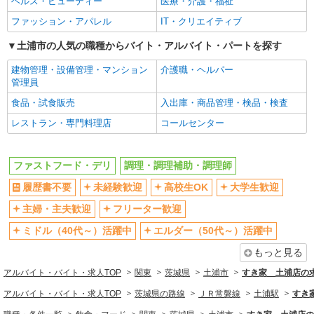
ヘルス・ビューティー
医療・介護・福祉
短時間勤務（1日4h以内）OK
深夜
ファッション・アパレル
IT・クリエイティブ
車通勤OK
扶養内勤務OK
土浦市の人気の職種からバイト・アルバイト・パートを探す
交通費支給
社会保険あり
建物管理・設備管理・マンション
介護職・ヘルパー
まかない・食事補助
社割・特典あり
管理員
制服貸与
研修制度あり
食品・試食販売
入出庫・商品管理・検品・検査
社員登用あり
レストラン・専門料理店
コールセンター
同じ職種から求人を探す
飲食・フード
ファストフード・デリ
調理・調理補助・調理師
ファストフード・デリ
調理・調理補助・調理師
履歴書不要
未経験歓迎
高校生OK
大学生歓迎
同じ特徴から求人を探す
主婦・主夫歓迎
フリーター歓迎
ミドル（40代～）活躍中
エルダー（50代～）活躍中
未経験歓迎
高校生OK
もっと見る
大学生歓迎
ミドル（40代～）活躍中
アルバイト・バイト・求人TOP
週2～3日勤務OK
関東
短時間勤務（1日4h以内）OK
茨城県
土浦市
すき家 土浦店の
深夜
車通勤OK
アルバイト・バイト・求人TOP
茨城県の路線
ＪＲ常磐線
土浦駅
すき
扶養内勤務OK
交通費支給