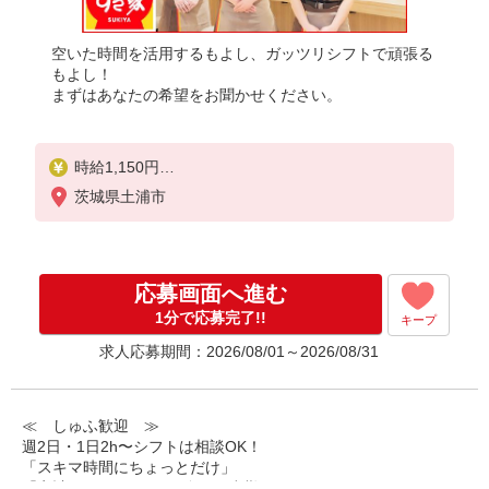
空いた時間を活用するもよし、ガッツリシフトで頑張る
もよし！
まずはあなたの希望をお聞かせください。
時給1,150円
※22:00〜翌5:00：時給1,438円
茨城県土浦市
※高校生時給1,074円
※早朝手当（5:00〜9:00）時給＋150円
応募画面へ進む
1分で応募完了!!
キープ
求人応募期間：2026/08/01～2026/08/31
≪ しゅふ歓迎 ≫
週2日・1日2h〜シフトは相談OK！
「スキマ時間にちょっとだけ」
「家計に＋αするために多めに出勤」