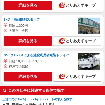
ョッピングセンター3F
詳細を見る
とりあえずキープ
詳細を見る
キープ
レジ・商品陳列スタッフ
アルバイト
時給 1,300円
パート
ピザハット 土浦ピアタウン店
大阪市中央区
ピザの宅配／デリバリー・配達
詳細を見る
とりあえずキープ
時給1,150円以上 平日 時給1,150円以上 土日・
祝日 時給1,150円以上 高校生 時給1,150円以上
茨城県土浦市真鍋新町18-13 土浦ピアタウン
マイクロバスによる施設利用者送迎ドライバー
1F
日給 10,900円〜10,900円
詳細を見る
キープ
神戸市須磨区
詳細を見る
とりあえずキープ
このお仕事に関連する条件で探す
土浦市のアルバイト・バイト・パートの求人を探す
同じ職種から土浦市の求人を探す