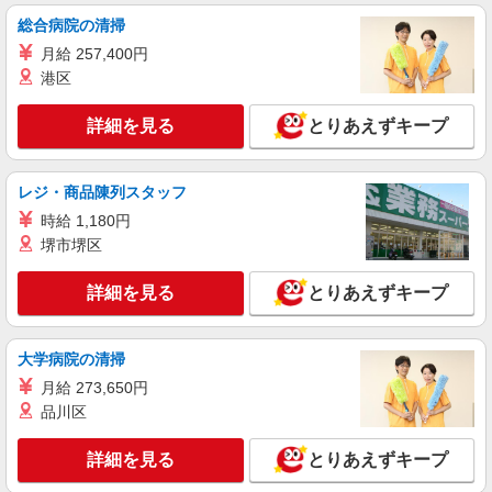
ケンタッキーフライドチキン 土浦ピアタウン店
総合病院の清掃
カウンター・キッチンスタッフ ＜優先募集日
月給 257,400円
時＞土日祝 フルタイム
港区
時給1100円
茨城県土浦市真鍋新町18-13カスミピアタウン
詳細を見る
とりあえずキープ
1F
詳細を見る
キープ
レジ・商品陳列スタッフ
時給 1,180円
アルバイト
パート
堺市堺区
ケンタッキーフライドチキン イオンモール土浦店
カウンター・キッチンスタッフ ＜優先募集日
詳細を見る
とりあえずキープ
時＞土日祝 フルタイム
時給1100円
茨城県土浦市上高津367
大学病院の清掃
月給 273,650円
詳細を見る
キープ
品川区
アルバイト
パート
詳細を見る
とりあえずキープ
ケンタッキーフライドチキン 荒川沖店