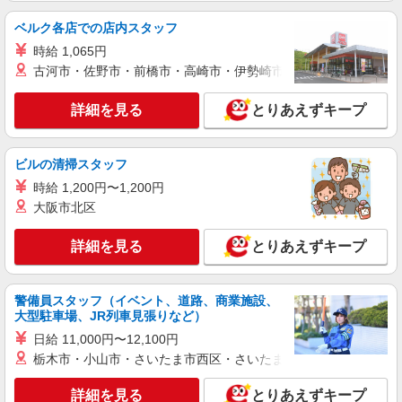
カウンター・キッチンスタッフ ＜優先募集日
時＞土日祝 フルタイム
ベルク各店での店内スタッフ
時給1100円
時給 1,065円
古河市・佐野市・前橋市・高崎市・伊勢崎市・太田市・館林市・
茨城県土浦市中村南4-7-15
詳細を見る
とりあえずキープ
詳細を見る
キープ
アルバイト
パート
ビルの清掃スタッフ
すき家 354号土浦南店
時給 1,200円〜1,200円
すき家の店舗スタッフ（接客・調理・清掃な
大阪市北区
ど）
時給1,150円 ※22:00〜翌5:00：時給1,438円 ※
詳細を見る
高校生時給1,074円 ※早朝手当（5:00〜9:00）時給
とりあえずキープ
＋150円
茨城県土浦市永国848-9
警備員スタッフ（イベント、道路、商業施設、
詳細を見る
キープ
大型駐車場、JR列車見張りなど）
日給 11,000円〜12,100円
アルバイト
パート
栃木市・小山市・さいたま市西区・さいたま市岩槻区・久喜市・
オリーブの丘 土浦真鍋店
キッチン（フード）スタッフ
詳細を見る
とりあえずキープ