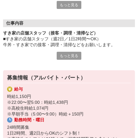
もっと見る
など、自分らしく活躍できますよ。
≪ 働くメリットいっぱい ≫
■髪型・髪色自由
仕事内容
オシャレを捨てる必要はありません！
すき家の店舗スタッフ（接客・調理・清掃など）
■給与前払い可
■すき家の店舗スタッフ（週2日／1日2時間〜OK）
急な出費も安心♪
牛丼・すき家での接客・調理・清掃などをお願いします。
■社員登用あり
将来を考えている方は必見です。
もっと見る
具体的には・・・
お客様をきれいなお店でお迎え！
なか卯、かつ庵、ココス、ジョリーパスタ、ビッグボーイ、華屋
おいしい牛丼を！
与兵衛、オリーブの丘、焼肉いちばんなどを経営しているゼンシ
あなたの笑顔で！
ョーグループ！
募集情報（アルバイト・パート）
すばやく提供！
その中のひとつ『すき家』でお仕事しませんか？
給与
他にも、食材の調整や金銭管理、新しく入社したクルーの研修など
時給1,150円
様々なお仕事があります。
※22:00〜翌5:00：時給1,438円
セルフオーダー、セルフ会計で、現金の受け渡しはほとんどありま
※高校生時給1,074円
せん。※一部店舗を除く
※早朝手当（5:00〜9:00）時給＋150円
取り間違いもなく安心でスムーズ♪
勤務時間・曜日
マニュアルも用意していますので飲食店が初めての方でも大丈夫！
24時間募集
もちろん先輩クルーがしっかり教えてくれるので安心してくださ
1日2時間、週2日からOKのシフト制！