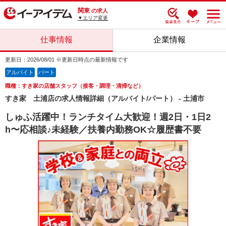
関東
の求人
▼エリア変更
仕事情報
企業情報
更新日：2026/08/01 ※更新日時点の最新情報です
アルバイト
パート
職種：すき家の店舗スタッフ（接客・調理・清掃など）
すき家 土浦店の求人情報詳細（アルバイト/パート） - 土浦市
しゅふ活躍中！ランチタイム大歓迎！週2日・1日2
h〜応相談♪未経験／扶養内勤務OK☆履歴書不要