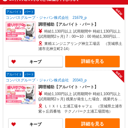
NEW
アルバイト
パート
コンパスグループ・ジャパン株式会社 21679_p
調理補助【アルバイト・パート】
時給1,130円以上 試用期間中 時給1,130円以上
(試用期間2ヶ月) 7：00〜10：00 時給1,300円以上
15：00〜18：45 時給1,400円以上 残業が発生した
東精エンジニアリング神立工場店 （茨城県土
場合、残業代を1分単位で別途支給します。
浦市北神立町2-14）
詳細を見る
キープ
NEW
アルバイト
パート
コンパスグループ・ジャパン株式会社 20343_p
調理補助【アルバイト・パート】
時給1,100円以上 試用期間中 時給1,100円以上
(試用期間2ヶ月) 残業が発生した場合、残業代を1
分単位で別途支給します。
ＬＩＸＩＬ土浦工場キャフェ （茨城県土浦市
紫ヶ丘四番地 テクノパーク土浦工場団地）
詳細を見る
キープ