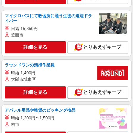
時給1130円 ※22:00以降は時給1413円 ※高校
生時給1080円 ■土日・祝手当 土日・祝は時給＋
100円
茨城県土浦市真鍋3-4-3
マイクロバスにて教習所に通う生徒の送迎ドラ
イバー
詳細を見る
日給 15,850円
キープ
箕面市
アルバイト
パート
詳細を見る
とりあえずキープ
ピザハット 荒川沖東店
未経験OK！ピザハットピザメイクスタッフ
（インストア）
ラウンドワンの清掃作業員
時給1,100円以上 平日 時給1,100円以上 土日・
時給 1,400円
祝日 時給1,100円以上
大阪市城東区
茨城県土浦市荒川沖東2-16-20
詳細を見る
とりあえずキープ
詳細を見る
キープ
アルバイト
パート
アパレル用品や雑貨のピッキング検品
すき家 土浦荒川沖店
時給 1,200円〜1,500円
すき家の店舗スタッフ（接客・調理・清掃な
柏市
ど）