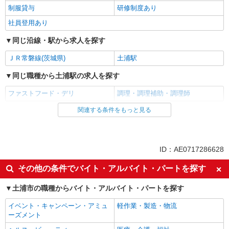
制服貸与
研修制度あり
社員登用あり
同じ沿線・駅から求人を探す
ＪＲ常磐線(茨城県)
土浦駅
同じ職種から土浦駅の求人を探す
ファストフード・デリ
調理・調理補助・調理師
関連する条件をもっと見る
同じ雇用形態から土浦駅の求人を探す
アルバイト
パート
同じ特徴から土浦駅の求人を探す
ID：AE0717286628
履歴書不要
未経験歓迎
その他の条件でバイト・アルバイト・パートを探す
高校生OK
大学生歓迎
土浦市の職種からバイト・アルバイト・パートを探す
主婦・主夫歓迎
フリーター歓迎
イベント・キャンペーン・アミュ
軽作業・製造・物流
ミドル（40代～）活躍中
エルダー（50代～）活躍中
ーズメント
シニア（60代～）活躍中
週2～3日勤務OK