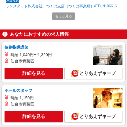
派遣社員
ランスタッド株式会社 つくば支店（つくば事業所）/FTUN106616
調理師・調理補助
もっと見る
時給1300円 月収例:23400円＝1300円×1時間30
分×12日勤務の場合＋交通費別途支給 ※交通費実
費支給／当社規定あり。
茨城県土浦市 【駐車場完備】国道125号線近く
あなたにおすすめの求人情報
／車通勤OK
個別指導講師
詳細を見る
キープ
時給 1,040円〜1,390円
仙台市青葉区
アルバイト
パート
ケンタッキーフライドチキン 土浦ピアタウン店
詳細を見る
とりあえずキープ
カウンター・キッチンスタッフ ＜優先募集日
時＞土日祝 フルタイム
時給1100円
ホールスタッフ
茨城県土浦市真鍋新町18-13カスミピアタウン
時給 1,150円
1F
仙台市青葉区
詳細を見る
キープ
詳細を見る
とりあえずキープ
アルバイト
パート