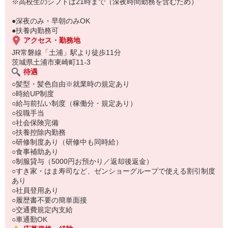
い。
※高校生のシフトは21時まで（深夜時間勤務を含むため）
●深夜のみ・早朝のみOK
●扶養内勤務可
アクセス・勤務地
JR常磐線「土浦」駅より徒歩11分
茨城県土浦市東崎町11-3
待遇
○髪型・髪色自由※就業時の規定あり
○時給UP制度
○給与前払い制度（稼働分・規定あり）
○役職手当
○社会保険完備
○扶養控除内勤務
○研修制度あり（研修中も同時給）
○食事補助あり
○制服貸与（5000円お預かり／返却後返金）
○すき家・はま寿司など、ゼンショーグループで使える割引制度
あり
○社員登用あり
○履歴書不要の簡単面接
○交通費規定内支給
○車通勤OK