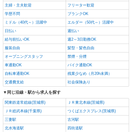
主婦・主夫歓迎
フリーター歓迎
学歴不問
ブランクOK
ミドル（40代～）活躍中
エルダー（50代～）活躍中
日払い
週払い
給与前払いOK
週2～3日勤務OK
服装自由
髪型・髪色自由
オープニングスタッフ
禁煙・分煙
車通勤OK
バイク通勤OK
自転車通勤OK
残業少なめ（月20h未満）
交通費支給
社会保険あり
同じ沿線・駅から求人を探す
関東鉄道常総線(茨城県)
ＪＲ東北本線(茨城県)
ＪＲ総武本線(千葉県)
つくばエクスプレス(茨城県)
三妻駅
古河駅
北水海道駅
四街道駅