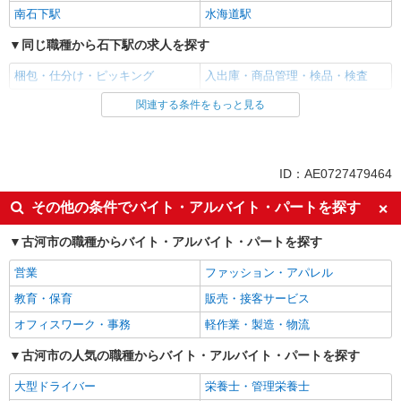
南石下駅
水海道駅
同じ職種から石下駅の求人を探す
梱包・仕分け・ピッキング
入出庫・商品管理・検品・検査
関連する条件をもっと見る
同じ雇用形態から石下駅の求人を探す
アルバイト
パート
契約社員
派遣社員
ID：AE0727479464
同じ特徴から石下駅の求人を探す
その他の条件でバイト・アルバイト・パートを探す
入社日応相談
即日勤務OK
古河市の職種からバイト・アルバイト・パートを探す
履歴書不要
友達と応募OK
営業
ファッション・アパレル
職場見学OKまたは説明会あり
未経験歓迎
教育・保育
販売・接客サービス
経験者・有資格者歓迎
大学生歓迎
オフィスワーク・事務
軽作業・製造・物流
新卒・第二新卒歓迎
女性活躍中
主婦・主夫歓迎
古河市の人気の職種からバイト・アルバイト・パートを探す
フリーター歓迎
学歴不問
ブランクOK
大型ドライバー
栄養士・管理栄養士