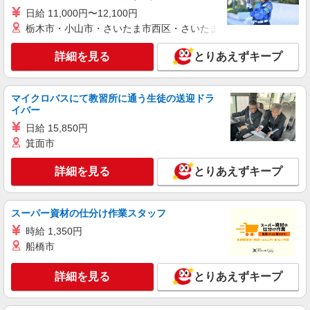
入例） 月収例：193288円＝1175円×7時間50分×21
日給 11,000円〜12,100円
日勤務の場合＋交通費別途支給 ※交通費実費支給
茨城県古河市 マイカー通勤可能/駐車場完備
栃木市・小山市・さいたま市西区・さいたま市岩槻区・久喜市・
／当社規定あり。
詳細を見る
キープ
詳細を見る
とりあえずキープ
派遣社員
マイクロバスにて教習所に通う生徒の送迎ドラ
ランスタッド株式会社 小山支店（小山事業所）/SPOY239581
イバー
仕分け・ピッキング・梱包・検品
日給 15,850円
時給1300円 ※交通費実費支給／当社規定あ
箕面市
り。
茨城県結城郡八千代町平塚
詳細を見る
とりあえずキープ
詳細を見る
キープ
スーパー資材の仕分け作業スタッフ
アルバイト
パート
時給 1,350円
株式会社バイトレ（ADM250912GN02）
船橋市
【平日のみ・短時間】詰めるだけの簡単作業
時給1448円〜時給1600円（就業先により異な
詳細を見る
とりあえずキープ
る）
茨城県古河市