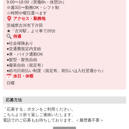
9:00〜18:00（実働8h・休憩1h）
※週3日〜勤務OK・シフト制
☆時間や曜日選べます
アクセス・勤務地
茨城県古河市下片田
★「古河駅」より車で20分
待遇
●社会保険あり
●交通費規定内支給
●車・バイク通勤OK
●髪型・髪色自由
●服装自由（規定有）
●給与日前払い制度（規定有。前払いは入社翌週から）
休日・休暇
日曜
応募方法
「応募する」ボタンをご利用ください。
こちらより折り返しご連絡いたします。
電話でのご応募もお待ちしております。＜履歴書不要＞
☆主要最寄り駅付近で出張登録会を実施中！自由な服装でお越しく