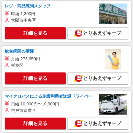
エリア
レジ・商品陳列スタッフ
詳細を見る
キープ
時給 1,300円
大阪市中央区
アルバイト
パート
株式会社バイトレ（ADM810912GT04）
詳細を見る
とりあえずキープ
未経験9割！説明通りにやるだけのシンプル軽
作業
総合病院の清掃
時給1448円〜時給1600円（就業先により異な
る）
月給 273,650円
茨城県古河市
杉並区
詳細を見る
キープ
詳細を見る
とりあえずキープ
マイクロバスによる施設利用者送迎ドライバー
日給 10,900円〜10,900円
神戸市須磨区
詳細を見る
とりあえずキープ