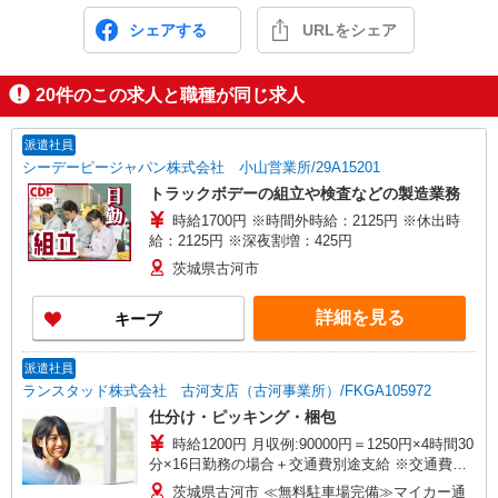
シェアする
URLをシェア
20
件のこの求人と職種が同じ求人
派遣社員
シーデーピージャパン株式会社 小山営業所/29A15201
トラックボデーの組立や検査などの製造業務
時給1700円 ※時間外時給：2125円 ※休出時
給：2125円 ※深夜割増：425円
茨城県古河市
詳細を見る
キープ
派遣社員
ランスタッド株式会社 古河支店（古河事業所）/FKGA105972
仕分け・ピッキング・梱包
時給1200円 月収例:90000円＝1250円×4時間30
分×16日勤務の場合＋交通費別途支給 ※交通費実
費支給／当社規定あり。
茨城県古河市 ≪無料駐車場完備≫マイカー通