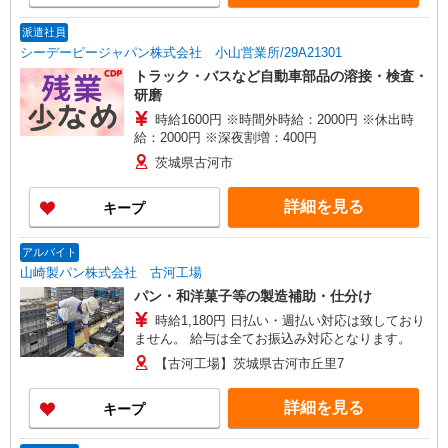
派遣社員
シーデーピージャパン株式会社 小山営業所/29A21301
トラック・バスなど自動車部品の溶接・検査・
研磨
時給1600円 ※時間外時給：2000円 ※休出時
給：2000円 ※深夜割増：400円
茨城県古河市
詳細を見る
キープ
アルバイト
山崎製パン株式会社 古河工場
パン・和洋菓子等の製造補助・仕分け
時給1,180円 日払い・週払い対応は致しており
ません。 給与は全てお振込み対応となります。
【古河工場】茨城県古河市丘里7
詳細を見る
キープ