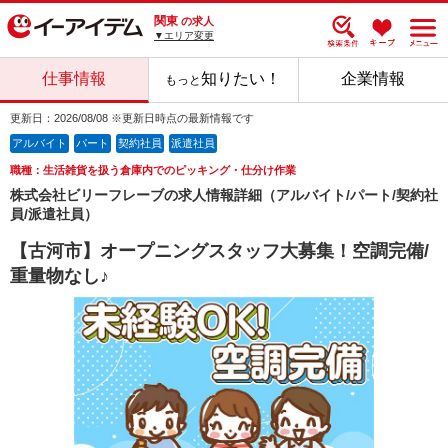
関東
の求人
▼エリア変更
仕事情報
知りたい！
企業情報
もっと
更新日：2026/08/08 ※更新日時点の最新情報です
アルバイト
パート
契約社員
派遣社員
職種：生活雑貨を扱う倉庫内でのピッキング・仕分け作業
株式会社ビリーフレーブの求人情報詳細（アルバイト/パート/契約社
員/派遣社員）
【古河市】オープニングスタッフ大募集！空調完備/
重量物なし♪