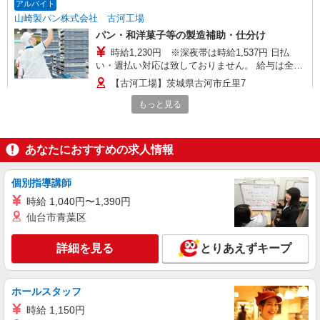
アルバイト
山崎製パン株式会社 古河工場
パン・和洋菓子等の製造補助・仕分け
時給1,230円 ※深夜帯は時給1,537円 日払
い・週払い対応は致しておりません。 給与は全て
お振込み対応となります。
【古河工場】茨城県古河市丘里7
もっと見る
詳細を見る
キープ
アルバイト
あなたにおすすめの求人情報
山崎製パン株式会社 古河工場
パン・和洋菓子等の製造補助・仕分け
個別指導講師
時給1,230円 日払い・週払い対応は致しており
時給 1,040円〜1,390円
ません。 給与は全てお振込み対応となります。
仙台市青葉区
【古河工場】茨城県古河市丘里7
詳細を見る
とりあえずキープ
詳細を見る
キープ
ホールスタッフ
派遣社員
ランスタッド株式会社 古河支店（古河事業所）/FKGA105972
時給 1,150円