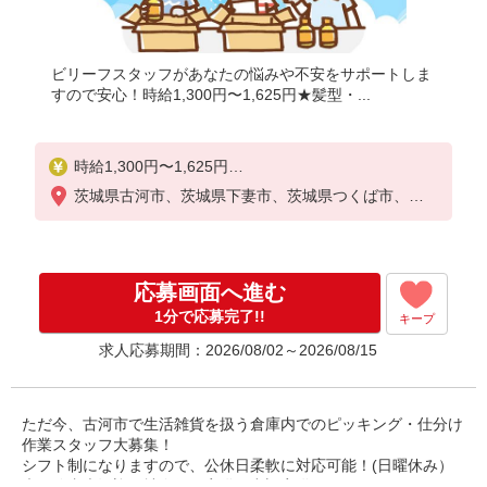
ビリーフスタッフがあなたの悩みや不安をサポートしま
すので安心！時給1,300円〜1,625円★髪型・...
時給1,300円〜1,625円
☆日給例10,400円（時給1,300円×8h）
茨城県古河市、茨城県下妻市、茨城県つくば市、茨
☆月給例228,800円（時給1,300円×8h×22日）
城県守谷市、茨城県坂東市、茨城県つくばみらい市
※経験・能力等による
応募画面へ進む
1分で応募完了!!
キープ
求人応募期間：2026/08/02～2026/08/15
ただ今、古河市で生活雑貨を扱う倉庫内でのピッキング・仕分け
作業スタッフ大募集！
シフト制になりますので、公休日柔軟に対応可能！(日曜休み）
未経験者大歓迎！社会保険完備！空調完備！