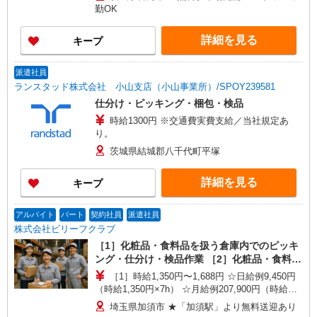
勤OK
詳細を見る
キープ
派遣社員
ランスタッド株式会社 小山支店（小山事業所）/SPOY239581
仕分け・ピッキング・梱包・検品
時給1300円 ※交通費実費支給／当社規定あ
り。
茨城県結城郡八千代町平塚
詳細を見る
キープ
アルバイト
パート
契約社員
派遣社員
株式会社ビリーフクラブ
［1］化粧品・食料品を扱う倉庫内でのピッキ
ング・仕分け・検品作業 ［2］化粧品・食料品
を扱う倉庫内でのフォークリフト作業
［1］時給1,350円〜1,688円 ☆日給例9,450円
（時給1,350円×7h） ☆月給例207,900円（時給
1,350円×7h×22日） ［2］特別時給2,000円（入社
埼玉県加須市 ★「加須駅」より無料送迎あり
から翌月末迄） 時給1,550円〜1,938円（通常時