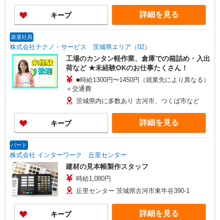
給） ☆日給例10,850円（時給1,550円×7h） ☆月
詳細を見る
キープ
給例238,700円（時給1,550円×7h×22日） ※経
験・能力等による
派遣社員
株式会社テクノ・サービス 茨城県エリア（02）
工場のカンタン軽作業、倉庫での箱詰め・入出
荷など ★未経験OKのお仕事たくさん！
■時給1300円〜1450円（就業先により異なる）
＋交通費
茨城県内に多数あり 古河市、つくば市など
詳細を見る
キープ
パート
株式会社 インターワーク 丘里センター
建材の見本帳製作スタッフ
時給1,080円
丘里センター 茨城県古河市東牛谷390-1
詳細を見る
キープ