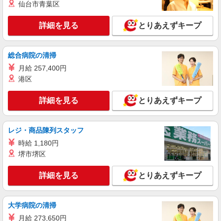
仕分け・ピッキング・梱包
仙台市青葉区
時給1200円 月収例:90000円＝1250円×4時間30
分×16日勤務の場合＋交通費別途支給 ※交通費実
詳細を見る
とりあえずキープ
費支給／当社規定あり。
茨城県古河市 ≪無料駐車場完備≫マイカー通
勤OK
総合病院の清掃
詳細を見る
キープ
月給 257,400円
港区
派遣社員
ランスタッド株式会社 古河支店（古河事業所）/FKGA105918
詳細を見る
とりあえずキープ
仕分け・ピッキング・梱包
時給1200円 ※交通費実費支給／当社規定あ
レジ・商品陳列スタッフ
り。
時給 1,180円
茨城県古河市 ≪無料駐車場完備≫マイカー通
勤OK
堺市堺区
詳細を見る
キープ
詳細を見る
とりあえずキープ
派遣社員
大学病院の清掃
ランスタッド株式会社 古河支店（古河事業所）/FKGA105974
仕分け・ピッキング・梱包
月給 273,650円