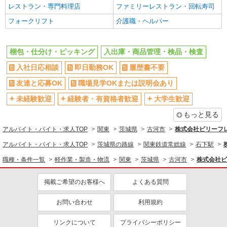
ミドル（40代～）活躍中
エルダー（50代～）活躍中
レストラン・専門料理店
ファミリーレストラン・回転寿司
日払い
週払い
フォークリフト
介護職・ヘルパー
給与前払いOK
週2～3日勤務OK
服装自由
髪型・髪色自由
梱包・仕分け・ピッキング
入出庫・商品管理・検品・検査
オープニングスタッフ
禁煙・分煙
入社日応相談
即日勤務OK
履歴書不要
車通勤OK
バイク通勤OK
友達と応募OK
職場見学OKまたは説明会あり
自転車通勤OK
残業少なめ（月20h未満）
未経験歓迎
経験者・有資格者歓迎
大学生歓迎
交通費支給
社会保険あり
もっと見る
同じ職種から求人を探す
アルバイト・バイト・求人TOP
関東
茨城県
古河市
株式会社ビリーフ
軽作業・製造・物流
アルバイト・バイト・求人TOP
茨城県の路線
関東鉄道常総線
石下駅
梱包・仕分け・ピッキング
入出庫・商品管理・検品・検査
職種・条件一覧
軽作業・製造・物流
関東
茨城県
古河市
株式会社ビ
同じ特徴から求人を探す
掲載ご希望のお客様へ
よくある質問
未経験歓迎
大学生歓迎
お問い合わせ
利用規約
ミドル（40代～）活躍中
日払い
週2～3日勤務OK
服装自由
リンクについて
プライバシーポリシー