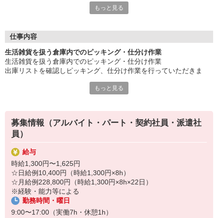
もっと見る
◎18〜60歳までの男女活躍中！
人気案件になりますので、埋まり次第、終了になります！
是非、お気軽にご応募ください！
仕事内容
もちろん働くメリットいっぱい！
生活雑貨を扱う倉庫内でのピッキング・仕分け作業
●未経験歓迎
生活雑貨を扱う倉庫内でのピッキング・仕分け作業
●車・バイク通勤OK
出庫リストを確認しピッキング、仕分け作業を行っていただきま
●髪型・髪色自由
す。
他にもいろいろご用意させていただいております。
もっと見る
◎重量物はありません！
まずはお気軽にご応募お待ちしております♪
募集情報（アルバイト・パート・契約社員・派遣社
員）
給与
時給1,300円〜1,625円
☆日給例10,400円（時給1,300円×8h）
☆月給例228,800円（時給1,300円×8h×22日）
※経験・能力等による
勤務時間・曜日
9:00〜17:00（実働7h・休憩1h）