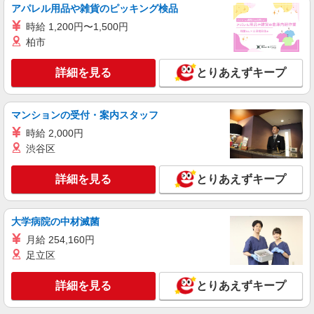
アパレル用品や雑貨のピッキング検品
詳細を見る
キープ
時給 1,200円〜1,500円
柏市
アルバイト
パート
コカ・コーラ ボトラーズジャパンベンディング＿古河SC【求人番
詳細を見る
とりあえずキープ
号：85275】
仕分け・シール貼り、品出し（ピッキング）、
イベントスタッフ
マンションの受付・案内スタッフ
時給1200円 【給与支給日】 当月末締め/翌月
時給 2,000円
25日払い（指定口座へお振込み）
渋谷区
茨城県古河市小堤2017-17
詳細を見る
とりあえずキープ
詳細を見る
キープ
大学病院の中材滅菌
派遣社員
ランスタッド株式会社 古河支店（古河事業所）/FKGA105788
月給 254,160円
仕分け・ピッキング・梱包
足立区
時給1430円 ※月収例25万円（残業等含む収入
例） 月収例：250608円＝1430円×7時間45分×21日
詳細を見る
とりあえずキープ
勤務の場合＋残業代(月10時間の場合)、交通費別
茨城県古河市東部（八千代町近くのエリア）
途支給 ※交通費実費支給／当社規定あり。
「道の駅 まくらがの里こが」から車で10分程度の