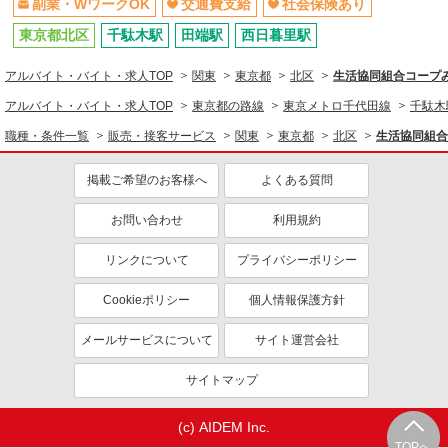
副業・WワークOK
交通費支給
社会保険あり
東京都北区
千駄木駅
田端駅
西日暮里駅
アルバイト・バイト・求人TOP
関東
東京都
北区
生活協同組合コープ
アルバイト・バイト・求人TOP
東京都の路線
東京メトロ千代田線
千駄木
職種・条件一覧
販売・接客サービス
関東
東京都
北区
生活協同組合
掲載ご希望のお客様へ
よくある質問
お問い合わせ
利用規約
リンクについて
プライバシーポリシー
Cookieポリシー
個人情報保護方針
メールサービスについて
サイト運営会社
サイトマップ
(c) AIDEM Inc.
TOPへ