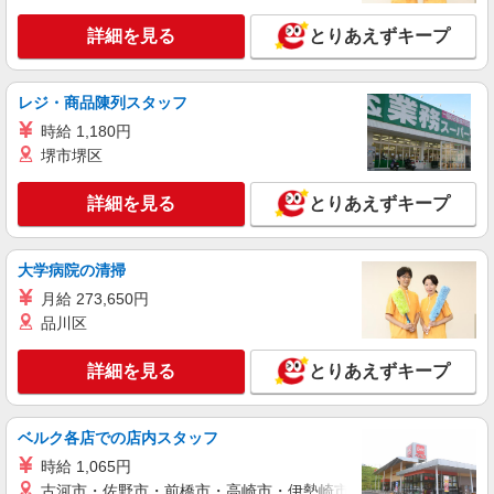
詳細を見る
キープ
詳細を見る
とりあえずキープ
アルバイト
ライフ北赤羽店（店舗コード827）
レジ・商品陳列スタッフ
作業場清掃
時給 1,180円
時給1,235円 高校生 時給1,235円
堺市堺区
ライフ北赤羽店 東京都北区浮間3-2-9
詳細を見る
とりあえずキープ
詳細を見る
キープ
パート
大学病院の清掃
ライフアクトピア北赤羽店（店舗コード843）
月給 273,650円
青果
品川区
時給1,235円以上 17時以降は時給+100円 時給
1,335円以上 日曜祝日は時給+100円
詳細を見る
とりあえずキープ
ライフアクトピア北赤羽店 東京都北区赤羽北
2-31-22 アクトピア参番館1階
ベルク各店での店内スタッフ
詳細を見る
キープ
時給 1,065円
古河市・佐野市・前橋市・高崎市・伊勢崎市・太田市・館林市・