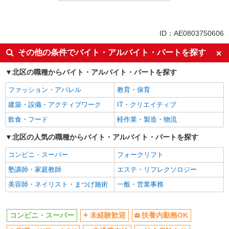
パート
同じ特徴から千駄木駅の求人を探す
ID：AE0803750606
未経験歓迎
扶養内勤務OK
その他の条件でバイト・アルバイト・パートを探す
副業・WワークOK
交通費支給
北区の職種からバイト・アルバイト・パートを探す
社会保険あり
ファッション・アパレル
教育・保育
同じ職種から求人を探す
建築・設備・アクティブワーク
IT・クリエイティブ
販売・接客サービス
飲食・フード
軽作業・製造・物流
コンビニ・スーパー
北区の人気の職種からバイト・アルバイト・パートを探す
同じ特徴から求人を探す
コンビニ・スーパー
フォークリフト
未経験歓迎
扶養内勤務OK
塾講師・家庭教師
エステ・リフレクソロジー
副業・WワークOK
交通費支給
美容師・ネイリスト・まつげ施術
一般・営業事務
社会保険あり
コンビニ・スーパー
未経験歓迎
扶養内勤務OK