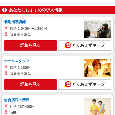
ライフ北赤羽店 東京都北区浮間3-2-9
あなたにおすすめの求人情報
詳細を見る
キープ
個別指導講師
パート
時給 1,040円〜1,390円
ライフ北赤羽店（店舗コード827）
仙台市青葉区
惣菜
時給1,235円以上
詳細を見る
とりあえずキープ
ライフ北赤羽店 東京都北区浮間3-2-9
ホールスタッフ
詳細を見る
キープ
時給 1,150円
仙台市青葉区
パート
ライフアクトピア北赤羽店（店舗コード843）
詳細を見る
レジ
とりあえずキープ
時給1,235円以上 日曜・祝日 時給1,335円以上
17時以降 時給1,335円以上 20時以降 時給1,435円
総合病院の清掃
以上
ライフアクトピア北赤羽店 東京都北区赤羽北
2-31-22 アクトピア参番館1階
月給 257,400円
港区