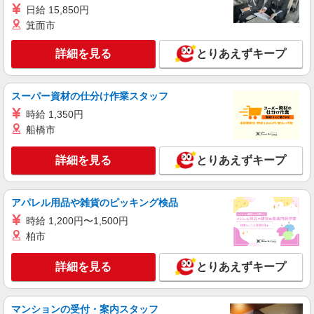
品出し・レジ業務（高校生不可）
日給 15,850円
時給1295円〜時給1345円※時間・曜日によ
箕面市
る ※加給含む 時給1295円〜 ※16時（17時）以
降 時給＋50円 ※日・祝日 時給＋100円
詳細を見る
とりあえずキープ
東京都北区豊島3-4-15
詳細を見る
キープ
スーパー資材の仕分け作業スタッフ
時給 1,350円
アルバイト
船橋市
生活協同組合コープみらい コープ田端店
野菜・果物の品出し
詳細を見る
とりあえずキープ
時給1295円〜時給1345円※時間・曜日によ
る ※加給含む 時給1295円〜 ※16時（17時）以
降 時給＋50円 ※日・祝日 時給＋100円
東京都北区田端1-5-7
アパレル用品や雑貨のピッキング検品
時給 1,200円〜1,500円
詳細を見る
キープ
柏市
パート
詳細を見る
とりあえずキープ
生活協同組合コープみらい コープ田端店
レジ業務
時給1295円〜時給1445円※時間・曜日によ
マンションの受付・案内スタッフ