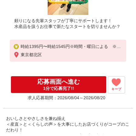
頼りになる先輩スタッフが丁寧にサポートします！
水産品を扱うお仕事で新たなスタートを切りませんか？
時給1395円〜時給1545円※時間・曜日による ※加
給含む
東京都北区
時給1395円〜
※9時迄 時給＋100円
応募画面へ進む
※16時（17時）以降 時給＋150円
※日・祝日 時給＋150円
1分で応募完了!!
キープ
求人応募期間：2026/08/04～2026/08/20
おいしさとやさしさを兼ね揃え
＜産直＞と＜くらしの声＞を大事にしたお店づくりがコープのこ
だわり！
そんな私たちの一員として、一緒にお店を盛り上げていきません