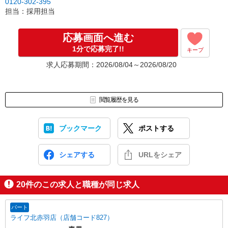
0120-302-395
ございます。
担当：採用担当
※応募いただいた後に選考の兼ね合いで求人募集を停止する可能性
がございます。予めご了承ください。
応募画面へ進む
1分で応募完了!!
キープ
求人応募期間：2026/08/04～2026/08/20
閲覧履歴を見る
ブックマーク
ポストする
シェアする
URLをシェア
20
件のこの求人と職種が同じ求人
パート
ライフ北赤羽店（店舗コード827）