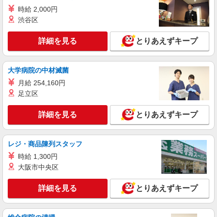
る ※加給含む 時給1295円〜 ※9時迄 時給＋
時給 2,000円
100円 ※16時（17時）以降 時給＋150円 ※日・
東京都北区田端1-5-7
渋谷区
祝日 時給＋150円
詳細を見る
キープ
詳細を見る
とりあえずキープ
パート
生活協同組合コープみらい コープ田端店
大学病院の中材滅菌
野菜・果物の品出し
月給 254,160円
時給1295円〜時給1445円※時間・曜日によ
足立区
る ※加給含む 時給1295円〜 ※9時迄 時給＋
100円 ※16時（17時）以降 時給＋150円 ※日・
東京都北区田端1-5-7
詳細を見る
とりあえずキープ
祝日 時給＋150円
詳細を見る
キープ
レジ・商品陳列スタッフ
時給 1,300円
大阪市中央区
詳細を見る
とりあえずキープ