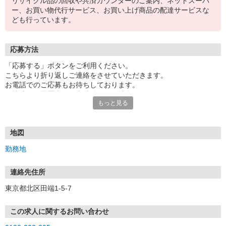
リサイクル品の回収や共済カウンターのご案内、ネットスーパ
ー、お買い物代行サービス、お買い上げ商品の配達サービスな
ども行っています。
応募方法
「応募する」ボタンをご利用ください。
こちらより折り返しご連絡をさせていただきます。
お電話でのご応募もお待ちしております。
面接時には履歴書（写真貼付）をご持参ください。
もっと見る
※電話受付／10時〜20時、土・日・祝日10時〜18時
【応募後のフロー】
御応募頂いてから最短3日で面接をさせて頂きます。
地図
採用となった方は、面接から最短1週間で勤務スタート可能です！
勤務地
面接までの流れについて
連絡先住所
ご応募の後、
東京都北区田端1-5-7
担当よりご案内をさせていただきます。
応募 ⇒ 条件確認 ⇒ 面接 ⇒ 合否
この求人に関するお問い合わせ
※選考状況により、書類選考など一部選考フローを変更する場合が