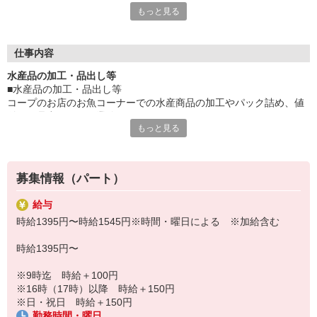
もっと見る
か？
現在、【水産】部門の新メンバーを募集しています。
お魚コーナーでの商品加工をはじめ
仕事内容
パック詰め、値付け、品出しなどをお任せします。
水産品の加工・品出し等
■水産品の加工・品出し等
未経験からのチャレンジもOKです。
コープのお店のお魚コーナーでの水産商品の加工やパック詰め、値
頼りになる先輩スタッフがしっかり支えます！
付け、品出しなどの業務をお願いします。
もっと見る
主な仕事は新鮮な魚介類の下処理やパック詰め、値付け、陳列。時
「水産物に興味がある」
間帯によっては値引き作業などもお任せします。
「魚に関係する仕事をしてみたい」
慣れてきたら、刺身用の柵作りにもチャレンジ可能！
という方は、ぜひ飛び込んできてください！
さばく技術は一から丁寧にお教えしますのでご安心ください！
募集情報（パート）
最初は先輩職員が丁寧にお教えするので安心してお仕事スタート出
来ます！
給与
時給1395円〜時給1545円※時間・曜日による ※加給含む
時給1395円〜
※9時迄 時給＋100円
※16時（17時）以降 時給＋150円
※日・祝日 時給＋150円
勤務時間・曜日