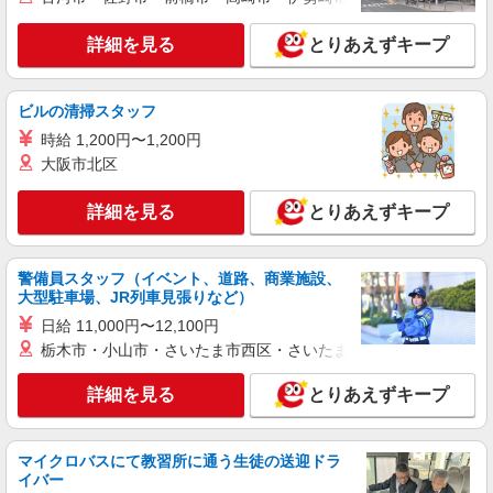
アルバイト
生活協同組合コープみらい コープ田端店
詳細を見る
とりあえずキープ
レジ業務
時給1295円〜時給1345円※時間・曜日によ
る ※加給含む 時給1295円〜 ※16時（17時）以
ビルの清掃スタッフ
降 時給＋50円 ※日・祝日 時給＋100円
東京都北区田端1-5-7
時給 1,200円〜1,200円
大阪市北区
詳細を見る
キープ
詳細を見る
とりあえずキープ
アルバイト
生活協同組合コープみらい コープ田端店
警備員スタッフ（イベント、道路、商業施設、
水産品の加工・品出し等
大型駐車場、JR列車見張りなど）
時給1395円〜時給1445円※時間・曜日によ
日給 11,000円〜12,100円
る ※加給含む 時給1395円〜 ※16時（17時）以
降 時給＋50円 ※日・祝日 時給＋100円
栃木市・小山市・さいたま市西区・さいたま市岩槻区・久喜市・
東京都北区田端1-5-7
詳細を見る
とりあえずキープ
詳細を見る
キープ
アルバイト
マイクロバスにて教習所に通う生徒の送迎ドラ
生活協同組合コープみらい ミニコープ豊島店
イバー