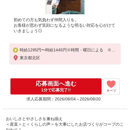
初めての方も気負わず仲間入りを。
お客様が思わず笑顔になるような明るい対応を心がけて
いきましょう◎
時給1295円〜時給1445円※時間・曜日による ※加
給含む
東京都北区
時給1295円〜
※9時迄 時給＋100円
応募画面へ進む
※16時（17時）以降 時給＋150円
※日・祝日 時給＋150円
1分で応募完了!!
キープ
求人応募期間：2026/08/04～2026/08/20
おいしさとやさしさを兼ね揃え
＜産直＞と＜くらしの声＞を大事にしたお店づくりがコープのこ
だわり！