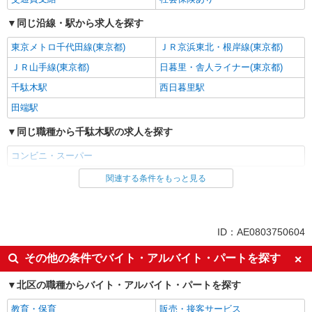
同じ沿線・駅から求人を探す
東京メトロ千代田線(東京都)
ＪＲ京浜東北・根岸線(東京都)
ＪＲ山手線(東京都)
日暮里・舎人ライナー(東京都)
千駄木駅
西日暮里駅
田端駅
同じ職種から千駄木駅の求人を探す
コンビニ・スーパー
関連する条件をもっと見る
同じ雇用形態から千駄木駅の求人を探す
パート
同じ特徴から千駄木駅の求人を探す
ID：AE0803750604
未経験歓迎
週1日勤務OK
その他の条件でバイト・アルバイト・パートを探す
週2～3日勤務OK
短時間勤務（1日4h以内）OK
北区の職種からバイト・アルバイト・パートを探す
扶養内勤務OK
副業・WワークOK
教育・保育
販売・接客サービス