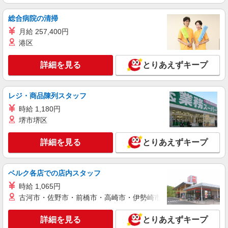
ライフ北赤羽店（店舗コード827）
ベーカリー
総合病院の清掃
時給1,235円 高校生 時給1,235円
月給 257,400円
ライフ北赤羽店 東京都北区浮間3-2-9
港区
詳細を見る
キープ
詳細を見る
とりあえずキープ
NEW
アルバイト
レジ・商品陳列スタッフ
ライフアクトピア北赤羽店（店舗コード843）
レジ
時給 1,180円
堺市堺区
時給1,250円
ライフアクトピア北赤羽店 東京都北区赤羽北
詳細を見る
とりあえずキープ
2-31-22 アクトピア参番館1階
詳細を見る
キープ
ベルク各店での店内スタッフ
NEW
時給 1,065円
アルバイト
古河市・佐野市・前橋市・高崎市・伊勢崎市・太田市・館林市・
ライフ北赤羽店（店舗コード827）
作業場清掃
詳細を見る
とりあえずキープ
時給1,235円 高校生 時給1,235円