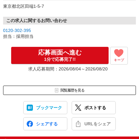
ご応募の後、
東京都北区田端1-5-7
担当よりご案内をさせていただきます。
応募 ⇒ 条件確認 ⇒ 面接 ⇒ 合否
この求人に関するお問い合わせ
※選考状況により、書類選考など一部選考フローを変更する場合が
0120-302-395
ございます。
担当：採用担当
※応募いただいた後に選考の兼ね合いで求人募集を停止する可能性
がございます。予めご了承ください。
応募画面へ進む
1分で応募完了!!
キープ
求人応募期間：2026/08/04～2026/08/20
閲覧履歴を見る
ブックマーク
ポストする
シェアする
URLをシェア