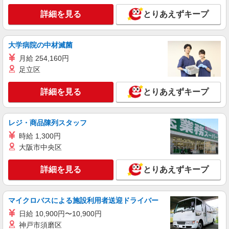
アルバイト
詳細を見る
とりあえずキープ
生活協同組合コープみらい コープ田端店
水産品の加工・品出し等
時給1395円〜時給1445円※時間・曜日によ
大学病院の中材滅菌
る ※加給含む 時給1395円〜 ※16時（17時）以
月給 254,160円
降 時給＋50円 ※日・祝日 時給＋100円
東京都北区田端1-5-7
足立区
詳細を見る
キープ
詳細を見る
とりあえずキープ
アルバイト
生活協同組合コープみらい ミニコープ豊島店
レジ・商品陳列スタッフ
品出し・レジ業務（高校生不可）
時給 1,300円
時給1295円〜時給1345円※時間・曜日によ
大阪市中央区
る ※加給含む 時給1295円〜 ※16時（17時）以
降 時給＋50円 ※日・祝日 時給＋100円
東京都北区豊島3-4-15
詳細を見る
とりあえずキープ
詳細を見る
キープ
マイクロバスによる施設利用者送迎ドライバー
日給 10,900円〜10,900円
神戸市須磨区