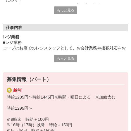
そんな私たちの一員として、一緒にお店を盛り上げていきません
もっと見る
か？
現在、【レジサービス】部門の新メンバーを募集中。
店内でのレジ（お会計）業務や
仕事内容
接客対応をお願いします。
レジ業務
■レジ業務
未経験からのチャレンジも大歓迎！
コープのお店でのレジスタッフとして、お会計業務や接客対応をお
頼りになる先輩スタッフがイチからしっかりレクチャー◎
願いします。
安心して始められますよ。
もっと見る
最初は先輩職員が丁寧にサポートするので、分からないことも聞き
やすく、少しずつ業務に慣れていける環境です。
「人とコミュニケーションをとるのが好き」
多くのレジがセルフレジ・セミセルフレジで釣銭は自動で出てくる
「接客のお仕事に興味がある」
ため、
という方は、この機にぜひ仲間入りください！
募集情報（パート）
レジ業務や接客が未経験という方からのご応募も大歓迎です！
給与
時給1295円〜時給1445円※時間・曜日による ※加給含む
時給1295円〜
※9時迄 時給＋100円
※16時（17時）以降 時給＋150円
※日・祝日 時給＋150円