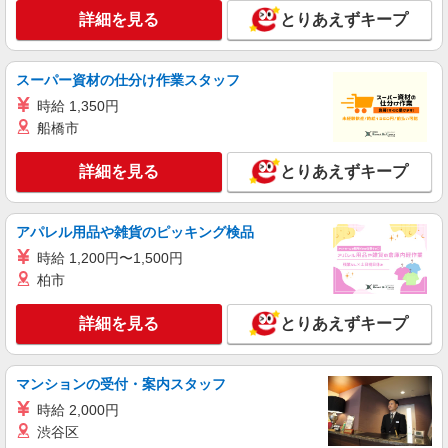
詳細を見る
キープ
詳細を見る
とりあえずキープ
アルバイト
スーパー資材の仕分け作業スタッフ
生活協同組合コープみらい コープ田端店
野菜・果物の品出し
時給 1,350円
船橋市
時給1295円〜時給1345円※時間・曜日によ
る ※加給含む 時給1295円〜 ※16時（17時）以
降 時給＋50円 ※日・祝日 時給＋100円
詳細を見る
とりあえずキープ
東京都北区田端1-5-7
詳細を見る
キープ
アパレル用品や雑貨のピッキング検品
時給 1,200円〜1,500円
パート
柏市
生活協同組合コープみらい コープ田端店
水産品の加工・品出し等
詳細を見る
とりあえずキープ
時給1395円〜時給1545円※時間・曜日によ
る ※加給含む 時給1395円〜 ※9時迄 時給＋
100円 ※16時（17時）以降 時給＋150円 ※日・
東京都北区田端1-5-7
マンションの受付・案内スタッフ
祝日 時給＋150円
時給 2,000円
詳細を見る
キープ
渋谷区