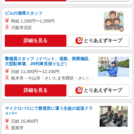
ライフ北赤羽店 東京都北区浮間3-2-9
ビルの清掃スタッフ
詳細を見る
キープ
時給 1,200円〜1,200円
大阪市北区
パート
生活協同組合コープみらい コープ田端店
詳細を見る
とりあえずキープ
野菜・果物の品出し
時給1295円〜時給1445円※時間・曜日によ
る ※加給含む 時給1295円〜 ※9時迄 時給＋
警備員スタッフ（イベント、道路、商業施設、
100円 ※16時（17時）以降 時給＋150円 ※日・
大型駐車場、JR列車見張りなど）
東京都北区田端1-5-7
祝日 時給＋150円
日給 11,000円〜12,100円
栃木市・小山市・さいたま市西区・さいたま市岩槻区・久喜市・
詳細を見る
キープ
詳細を見る
とりあえずキープ
アルバイト
生活協同組合コープみらい コープ田端店
レジ業務
マイクロバスにて教習所に通う生徒の送迎ドラ
時給1295円〜時給1345円※時間・曜日によ
イバー
る ※加給含む 時給1295円〜 ※16時（17時）以
日給 15,850円
降 時給＋50円 ※日・祝日 時給＋100円
東京都北区田端1-5-7
箕面市