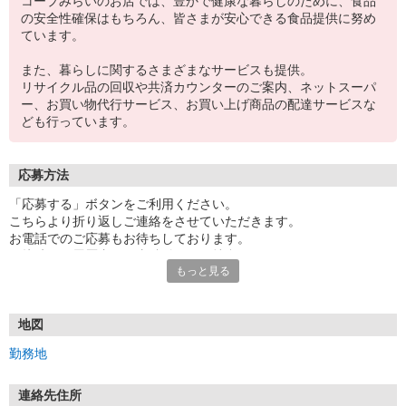
コープみらいのお店では、豊かで健康な暮らしのために、食品
の安全性確保はもちろん、皆さまが安心できる食品提供に努め
ています。
また、暮らしに関するさまざまなサービスも提供。
リサイクル品の回収や共済カウンターのご案内、ネットスーパ
ー、お買い物代行サービス、お買い上げ商品の配達サービスな
ども行っています。
応募方法
「応募する」ボタンをご利用ください。
こちらより折り返しご連絡をさせていただきます。
お電話でのご応募もお待ちしております。
面接時には履歴書（写真貼付）をご持参ください。
もっと見る
※電話受付／10時〜20時、土・日・祝日10時〜18時
【応募後のフロー】
御応募頂いてから最短3日で面接をさせて頂きます。
地図
採用となった方は、面接から最短1週間で勤務スタート可能です！
勤務地
面接までの流れについて
連絡先住所