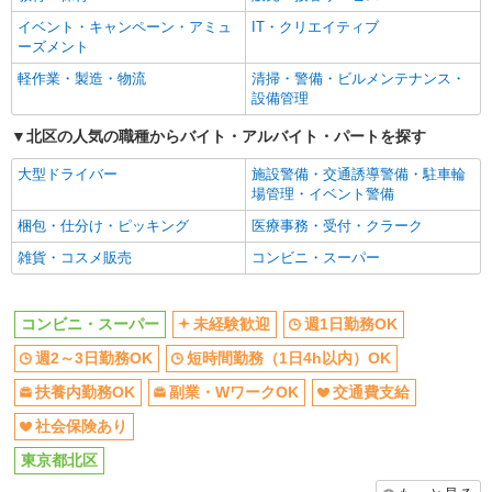
交通費支給
社会保険あり
イベント・キャンペーン・アミュ
IT・クリエイティブ
同じ職種から求人を探す
ーズメント
販売・接客サービス
軽作業・製造・物流
清掃・警備・ビルメンテナンス・
設備管理
コンビニ・スーパー
北区の人気の職種からバイト・アルバイト・パートを探す
同じ特徴から求人を探す
大型ドライバー
施設警備・交通誘導警備・駐車輪
未経験歓迎
週1日勤務OK
場管理・イベント警備
週2～3日勤務OK
短時間勤務（1日4h以内）OK
梱包・仕分け・ピッキング
医療事務・受付・クラーク
扶養内勤務OK
副業・WワークOK
雑貨・コスメ販売
コンビニ・スーパー
交通費支給
社会保険あり
コンビニ・スーパー
未経験歓迎
週1日勤務OK
週2～3日勤務OK
短時間勤務（1日4h以内）OK
扶養内勤務OK
副業・WワークOK
交通費支給
社会保険あり
東京都北区