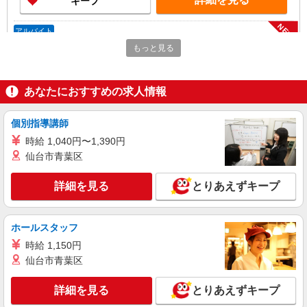
キープ
NEW
アルバイト
ライフ北赤羽店（店舗コード827）
もっと見る
レジ
時給1,250円 高校生 時給1,235円
あなたにおすすめの求人情報
ライフ北赤羽店 東京都北区浮間3-2-9
個別指導講師
詳細を見る
キープ
時給 1,040円〜1,390円
NEW
仙台市青葉区
パート
ライフアクトピア北赤羽店（店舗コード843）
詳細を見る
とりあえずキープ
鮮魚
時給1,235円以上
ライフアクトピア北赤羽店 東京都北区赤羽北
ホールスタッフ
2-31-22 アクトピア参番館1階
時給 1,150円
仙台市青葉区
詳細を見る
キープ
詳細を見る
とりあえずキープ
NEW
アルバイト