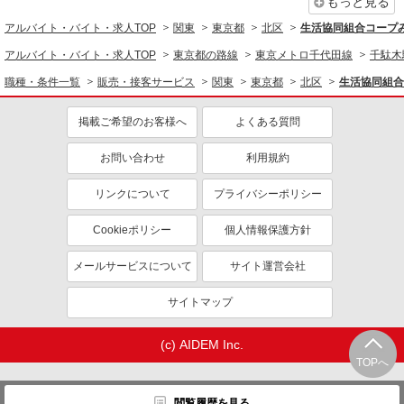
もっと見る
アルバイト・バイト・求人TOP
関東
東京都
北区
生活協同組合コープ
アルバイト・バイト・求人TOP
東京都の路線
東京メトロ千代田線
千駄木
職種・条件一覧
販売・接客サービス
関東
東京都
北区
生活協同組合
掲載ご希望のお客様へ
よくある質問
お問い合わせ
利用規約
リンクについて
プライバシーポリシー
Cookieポリシー
個人情報保護方針
メールサービスについて
サイト運営会社
サイトマップ
(c) AIDEM Inc.
TOPへ
閲覧履歴を見る