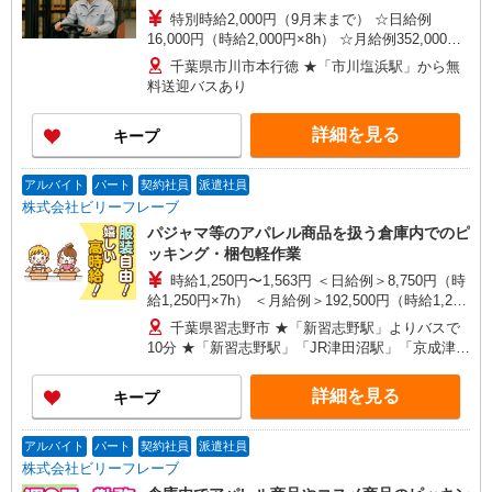
特別時給2,000円（9月末まで） ☆日給例
16,000円（時給2,000円×8h） ☆月給例352,000円
（時給2,000円×8h×22日） 時給1,700円〜2,125円
千葉県市川市本行徳 ★「市川塩浜駅」から無
（通常時給） ※経験・能力等による
料送迎バスあり
詳細を見る
キープ
アルバイト
パート
契約社員
派遣社員
株式会社ビリーフレーブ
パジャマ等のアパレル商品を扱う倉庫内でのピ
ッキング・梱包軽作業
時給1,250円〜1,563円 ＜日給例＞8,750円（時
給1,250円×7h） ＜月給例＞192,500円（時給1,250
円×7h×22日） ※経験・能力による
千葉県習志野市 ★「新習志野駅」よりバスで
10分 ★「新習志野駅」「JR津田沼駅」「京成津田
沼駅」より無料送迎あり
詳細を見る
キープ
アルバイト
パート
契約社員
派遣社員
株式会社ビリーフレーブ