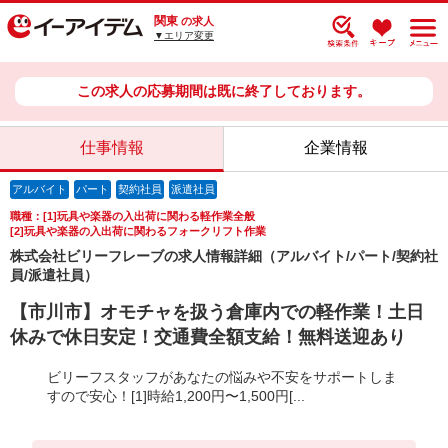
関東
の求人
▼エリア変更
この求人の応募期間は既に終了しております。
仕事情報
企業情報
アルバイト
パート
契約社員
派遣社員
職種：[1]玩具や楽器の入出荷に関わる軽作業全般
[2]玩具や楽器の入出荷に関わるフォークリフト作業
株式会社ビリーフレーブの求人情報詳細（アルバイト/パート/契約社
員/派遣社員）
【市川市】オモチャを扱う倉庫内での軽作業！土日
休みで休日安定！交通費全額支給！無料送迎あり
ビリーフスタッフがあなたの悩みや不安をサポートしま
すので安心！[1]時給1,200円〜1,500円[...