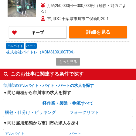
月給250,000円〜300,000円（経験・能力によ
る）
市川DC 千葉県市川市二俣新町20-1
詳細を見る
キープ
アルバイト
パート
株式会社バイトレ（ADM810910GT04）
【迷ったらコレ】箱に入れるだけ♪モクモク軽
もっと見る
作業スタッフ
時給1374円〜時給1600円（就業先により異な
このお仕事に関連する条件で探す
る）
市川市のアルバイト・バイト・パートの求人を探す
千葉県市川市
同じ職種から市川市の求人を探す
詳細を見る
キープ
軽作業・製造・物流すべて
梱包・仕分け・ピッキング
フォークリフト
派遣社員
ランスタッド株式会社 船橋支店（船橋事業所）/FFBS112708
同じ雇用形態から市川市の求人を探す
仕分け・ピッキング・梱包
アルバイト
時給1500円 ※交通費実費支給／当社規定あ
パート