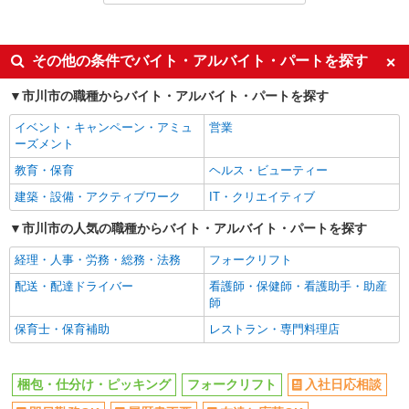
詳細を見る
キープ
アルバイト
パート
契約社員
派遣社員
その他の条件でバイト・アルバイト・パートを探す
アルバイト
パート
コカ・コーラ ボトラーズジャパン＿市川SC【求人番号：85123】
同じ特徴から市川駅の求人を探す
市川市の職種からバイト・アルバイト・パートを探す
軽作業スタッフ
入社日応相談
即日勤務OK
時給1145円 【給与支給日】 当月末締め/翌月
イベント・キャンペーン・アミュ
営業
履歴書不要
25日払い（指定口座へお振込み）
友達と応募OK
ーズメント
千葉県市川市下新宿3-7
職場見学OKまたは説明会あり
未経験歓迎
教育・保育
ヘルス・ビューティー
経験者・有資格者歓迎
大学生歓迎
建築・設備・アクティブワーク
IT・クリエイティブ
詳細を見る
キープ
新卒・第二新卒歓迎
女性活躍中
市川市の人気の職種からバイト・アルバイト・パートを探す
主婦・主夫歓迎
派遣社員
フリーター歓迎
経理・人事・労務・総務・法務
フォークリフト
ランスタッド株式会社 船橋支店（船橋事業所）/FFBS112658
学歴不問
ブランクOK
仕分け・ピッキング・梱包
配送・配達ドライバー
看護師・保健師・看護助手・助産
ミドル（40代～）活躍中
エルダー（50代～）活躍中
師
時給1350円 ※交通費実費支給／当社規定あ
り。
高収入・高額
日払い
保育士・保育補助
レストラン・専門料理店
千葉県市川市塩浜 市川塩浜駅より徒歩15分、
週払い
給与前払いOK
無料送迎バスもでています◎ ※バイク・
平日のみ勤務OK
服装自由
自転車通勤OK
梱包・仕分け・ピッキング
フォークリフト
入社日応相談
詳細を見る
キープ
髪型・髪色自由
髭（ひげ）OK