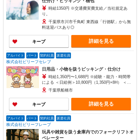
仕分け・ピッキング・梱包
時給1350円 ※交通費実費支給／当社規定あ
り。
千葉県市川市千鳥町 東西線「行徳駅」から無
料送迎バスあり◎
詳細を見る
キープ
アルバイト
パート
契約社員
派遣社員
株式会社ビリーフセレブ
日用品・小物を扱うピッキング・仕分け
時給1,350円〜1,688円 ※経験・能力・時間帯
による ＜日給例＞10,800円（1,350円×8H） ＜月
給例＞237,600円（1,350円×8H×22日）
千葉県船橋市
詳細を見る
キープ
アルバイト
パート
契約社員
派遣社員
株式会社ビリーフレーブ
玩具や雑貨を扱う倉庫内でのフォークリフトオ
ペレーター