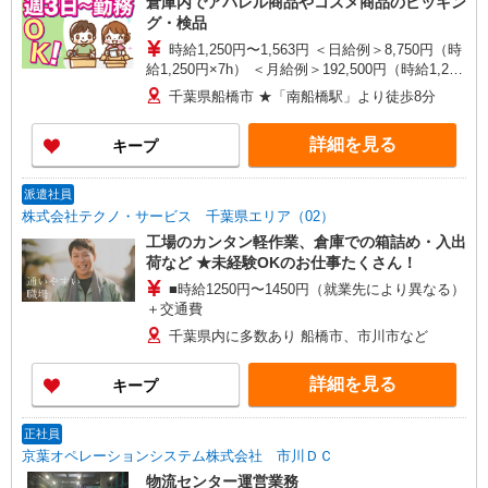
倉庫内でアパレル商品やコスメ商品のピッキン
グ・検品
時給1,250円〜1,563円 ＜日給例＞8,750円（時
給1,250円×7h） ＜月給例＞192,500円（時給1,250
円×7h×22日） ※経験・能力による
千葉県船橋市 ★「南船橋駅」より徒歩8分
詳細を見る
キープ
派遣社員
株式会社テクノ・サービス 千葉県エリア（02）
工場のカンタン軽作業、倉庫での箱詰め・入出
荷など ★未経験OKのお仕事たくさん！
■時給1250円〜1450円（就業先により異なる）
＋交通費
千葉県内に多数あり 船橋市、市川市など
詳細を見る
キープ
正社員
京葉オペレーションシステム株式会社 市川ＤＣ
物流センター運営業務