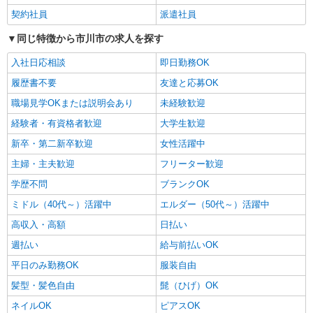
り。
契約社員
派遣社員
千葉県市川市田尻 自転車・バイク通勤OK
同じ特徴から市川市の求人を探す
詳細を見る
キープ
入社日応相談
即日勤務OK
履歴書不要
友達と応募OK
派遣社員
ランスタッド株式会社 DCユニットOPs2 船橋事業所/FRLI100124
職場見学OKまたは説明会あり
未経験歓迎
仕分け・ピッキング・梱包
経験者・有資格者歓迎
大学生歓迎
時給1350円 ※交通費実費支給／当社規定あ
新卒・第二新卒歓迎
女性活躍中
り。
主婦・主夫歓迎
フリーター歓迎
千葉県市川市千鳥町 東西線「行徳駅」から無
料送迎バスあり◎
学歴不問
ブランクOK
ミドル（40代～）活躍中
エルダー（50代～）活躍中
詳細を見る
キープ
高収入・高額
日払い
派遣社員
週払い
給与前払いOK
ランスタッド株式会社 船橋支店（船橋事業所）/FFBS112723
平日のみ勤務OK
服装自由
仕分け・ピッキング・梱包
髪型・髪色自由
髭（ひげ）OK
時給1400円 ※交通費実費支給／当社規定あ
り。
ネイルOK
ピアスOK