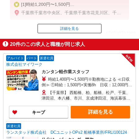
[1]時給1,200円〜1,500円
＜日給例＞9,300円（時給1,200円×7.75h）
千葉県千葉市中央区、千葉県千葉市花見川区、千葉
＜月給例＞204,600円（時給1,200円×7.75h×22日）
県千葉市美浜区、千葉県市川市、千葉県習志野市、
[2]時給1,600円〜2,000円
千葉県浦安市
＜日給例＞12,400円（時給1,600円×7.75h）
詳細を見る
ID：AE0529724998
＜月給例＞272,800円（時給1,600円×7.75h×22日）
20
件のこの求人と職種が同じ求人
※経験・能力による
掲載期間終了
NEW
アルバイト
パート
派遣社員
株式会社マイワーク
カンタン軽作業スタッフ
時給1,400円〜1,500円※勤務地による ≪日収
例≫ ①時給：1,500円×実働8h 日収：12,000円
②時給：1,450円×実働8h+期間限定特別手当：400
【千葉県】 西船橋、柏、船橋、松戸、千葉、
円 日収：12,000円 ③時給：1,400円×実働8h+期
津田沼、本八幡、市川、京成津田沼、海浜幕張、
間限定特別手当：800円 日収：12,000円 ◎日払
北習志野、京成船橋、新松戸、東松戸、新津田
い・週払い選択可能（日払いは手数料なし） ◎残
沼、南柏、行徳、馬橋、他 他にも一都三県各地に
詳細を見る
キープ
業手当、リーダー手当、深夜手当あり！
あり。ご希望をお聞かせください。 ☆送迎バス有
／バイク・自転車通勤OKなどの勤務地もアリ
派遣社員
ランスタッド株式会社 DCユニットOPs2 船橋事業所/FRLI100124