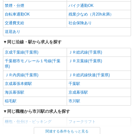
千葉県市川市塩浜 車・バイク通勤OK！ 無料
禁煙・分煙
バイク通勤OK
駐車場あり
自転車通勤OK
残業少なめ（月20h未満）
詳細を見る
キープ
交通費支給
社会保険あり
送迎あり
派遣社員
ランスタッド株式会社 船橋支店（船橋事業所）/FFBS112704
同じ沿線・駅から求人を探す
仕分け・ピッキング・梱包
京成千葉線(千葉県)
ＪＲ総武線(千葉県)
時給1500円 ※交通費実費支給／当社規定あ
り。
千葉都市モノレール１号線(千葉
ＪＲ京葉線(千葉県)
県)
千葉県市川市塩浜 車・バイク・自転車通勤OK
ＪＲ内房線(千葉県)
ＪＲ総武線快速(千葉県)
詳細を見る
キープ
京成幕張本郷駅
千葉駅
海浜幕張駅
京成幕張駅
アルバイト
パート
コカ・コーラ ボトラーズジャパン＿市川SC【求人番号：85123】
稲毛駅
市川駅
軽作業スタッフ
同じ職種から市川駅の求人を探す
時給1145円 【給与支給日】 当月末締め/翌月
25日払い（指定口座へお振込み）
梱包・仕分け・ピッキング
フォークリフト
千葉県市川市下新宿3-7
関連する条件をもっと見る
同じ雇用形態から市川駅の求人を探す