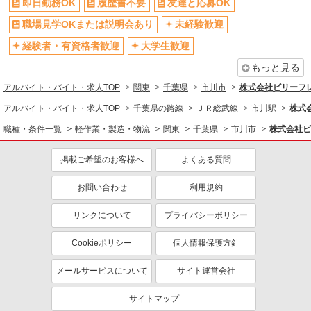
即日勤務OK
履歴書不要
友達と応募OK
ネイルOK
ピアスOK
職場見学OKまたは説明会あり
未経験歓迎
派遣社員
禁煙・分煙
バイク通勤OK
ランスタッド株式会社 船橋支店（船橋事業所）/FFBS112721
経験者・有資格者歓迎
大学生歓迎
自転車通勤OK
仕分け・ピッキング・梱包
残業少なめ（月20h未満）
もっと見る
時給1400円 ※交通費実費支給／当社規定あ
交通費支給
社会保険あり
アルバイト・バイト・求人TOP
り。
関東
千葉県
市川市
株式会社ビリーフ
送迎あり
千葉県市川市高谷 【送迎あり】西船橋駅より
アルバイト・バイト・求人TOP
千葉県の路線
ＪＲ総武線
市川駅
株式
無料送迎バス10分♪職場まで連れて行ってくれてら
同じ職種から求人を探す
職種・条件一覧
軽作業・製造・物流
関東
千葉県
市川市
株式会社ビ
くらく◎
軽作業・製造・物流
詳細を見る
キープ
掲載ご希望のお客様へ
よくある質問
梱包・仕分け・ピッキング
フォークリフト
派遣社員
お問い合わせ
利用規約
同じ特徴から求人を探す
SGフィルダー株式会社/A57420-001
フォークリフト
未経験歓迎
リンクについて
大学生歓迎
プライバシーポリシー
時給1630円 ※22:00〜翌5:00の間は深夜手当込
ミドル（40代～）活躍中
日払い
みで時給2038円になります。
Cookieポリシー
個人情報保護方針
服装自由
交通費支給
≪高谷M≫ 千葉県市川市高谷新町
メールサービスについて
サイト運営会社
社会保険あり
詳細を見る
キープ
サイトマップ