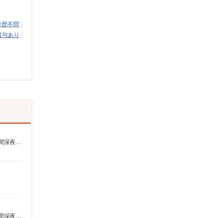
学歴不問
賞与あり
時給1,305円〜1,892円 ★土日祝日は時給100円アップ！ ・特定事業所加算手当:60円/時間 ・身体介護手当:500円/時間 ・早朝夜間深夜手当:300円/時間 （18:00〜翌07:59の時間帯） ・ICT手当:2,000円/月 ・深夜割増は別途支給 ・ケア→ケアの移動時間も賃金（時給）を支給 ※給与幅は資格・経験等による
時給1,305円〜1,892円 ★土日祝日は時給100円アップ！ ・特定事業所加算手当:60円/時間 ・身体介護手当:500円/時間 ・早朝夜間深夜手当:300円/時間 （18:00〜翌07:59の時間帯） ・ICT手当:2,000円/月 ・深夜割増は別途支給 ・ケア→ケアの移動時間も賃金（時給）を支給 ※給与幅は資格・経験等による