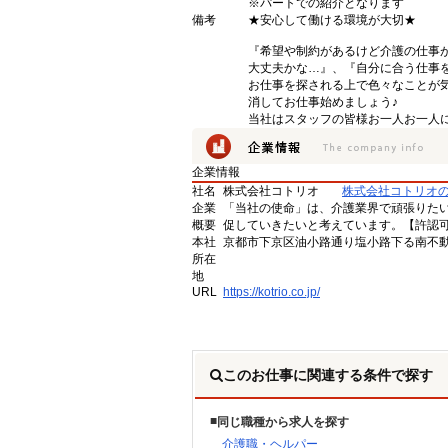
※パートでの紹介となります
備考
★安心して働ける環境が大切★
『希望や制約があるけど介護の仕事
大丈夫かな…』、『自分に合う仕事
お仕事を探される上で色々なことが気
消してお仕事始めましょう♪
当社はスタッフの皆様お一人お一人に
企業情報
社名
株式会社コトリオ
株式会社コトリオ
企業
「当社の使命」は、介護業界で頑張りた
概要
促していきたいと考えています。【許認可番号】
本社
京都市下京区油小路通り塩小路下る南不動
所在
地
URL
https://kotrio.co.jp/
このお仕事に関連する条件で探す
同じ職種から求人を探す
介護職・ヘルパー