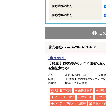
同じ職種の求人
同じ特徴の求人
こ
株式会社kotrio /●YK-S-1984073
職業紹介
【 綺麗 】西横浜駅のシニア住宅で見
も負担少なめ♪
給与
時給1550円〜2312円 ＜交通
職種
【 綺麗 】西横浜駅のシニア住
勤務地
横浜市保土ヶ谷区
入社日応相談
未経験歓迎
経験
フリーター歓迎
学歴不問
ブラ
シニア（60代～）活躍中
高収入・