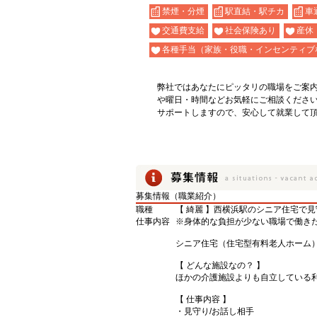
禁煙・分煙
駅直結・駅チカ
車
交通費支給
社会保険あり
産休
各種手当（家族・役職・インセンティブ
弊社ではあなたにピッタリの職場をご案
や曜日・時間などお気軽にご相談くださ
サポートしますので、安心して就業して
募集情報（職業紹介）
職種
【 綺麗 】西横浜駅のシニア住宅で
仕事内容
※身体的な負担が少ない職場で働き
シニア住宅（住宅型有料老人ホーム
【 どんな施設なの？ 】
ほかの介護施設よりも自立している
【 仕事内容 】
・見守り/お話し相手