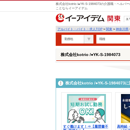
株式会社kotrio /●YK-S-1984073の介護職
ことならイーアイデム
エ
関東
アルバイト・バイト・求人TOP
>
関東
>
神奈川県
勤務地
職種
株式会社kotrio /●YK-S-1984073
株式会社kotrio /●YK-S-198
すぐ働けます！⇒【履歴書不
高時給