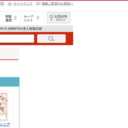
質問
サイトマップ
掲載ご希望のお客様へ
閲覧
キープ
0
0
履歴
リスト
ログイン
/●YK-S-1984073の求人情報詳細
シニア