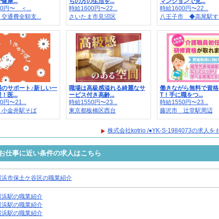
康...
ちの方の生活を...
マンションで見...
0円〜 ＜...
時給1600円〜22...
時給1600円〜22...
交通費全額支...
さいたま市見沼区
八王子市 ◆高尾駅す..
場のサポート♪新しい一
職場は高級感溢れる綺麗なサ
働きながら無料で資格
医...
ービス付き高齢...
T！手に職をつ...
0円〜21...
時給1550円〜23...
時給1550円〜23...
 小金井駅そば
東京都板橋区西台
藤沢市 辻堂駅周辺
株式会社kotrio /●YK-S-1984073の求
4073のお仕事に近い条件の求人はこちら
横浜市保土ケ谷区の職業紹介
横浜駅の職業紹介
横浜駅の職業紹介
横浜駅の職業紹介