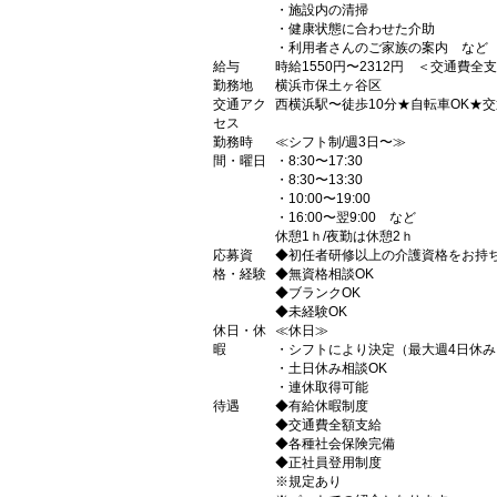
・施設内の清掃
・健康状態に合わせた介助
・利用者さんのご家族の案内 など
給与
時給1550円〜2312円 ＜交通費全
勤務地
横浜市保土ヶ谷区
交通アク
西横浜駅〜徒歩10分★自転車OK★
セス
勤務時
≪シフト制/週3日〜≫
間・曜日
・8:30〜17:30
・8:30〜13:30
・10:00〜19:00
・16:00〜翌9:00 など
休憩1ｈ/夜勤は休憩2ｈ
応募資
◆初任者研修以上の介護資格をお持
格・経験
◆無資格相談OK
◆ブランクOK
◆未経験OK
休日・休
≪休日≫
暇
・シフトにより決定（最大週4日休み
・土日休み相談OK
・連休取得可能
待遇
◆有給休暇制度
◆交通費全額支給
◆各種社会保険完備
◆正社員登用制度
※規定あり