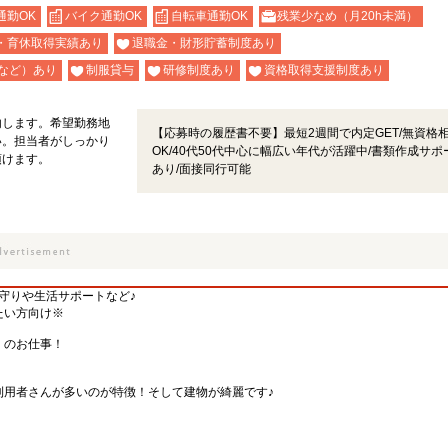
通勤OK
バイク通勤OK
自転車通勤OK
残業少なめ（月20h未満）
・育休取得実績あり
退職金・財形貯蓄制度あり
など）あり
制服貸与
研修制度あり
資格取得支援制度あり
内します。希望勤務地
【応募時の履歴書不要】最短2週間で内定GET/無資格
い。担当者がしっかり
OK/40代50代中心に幅広い年代が活躍中/書類作成サポ
頂けます。
あり/面接同行可能
見守りや生活サポートなど♪
たい方向け※
）のお仕事！
利用者さんが多いのが特徴！そして建物が綺麗です♪