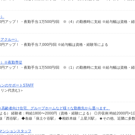
ー）
ケアクルー）
100円アップ！ ・夜勤手当:7,000円/回 ※給与幅は資格・経験等による
ー）※夜勤専従
ンのサポートSTAFF
ソリン代含む)＞
き高齢者向け住宅、グループホームなど様々な勤務先から選べます。
マンションスタッフ