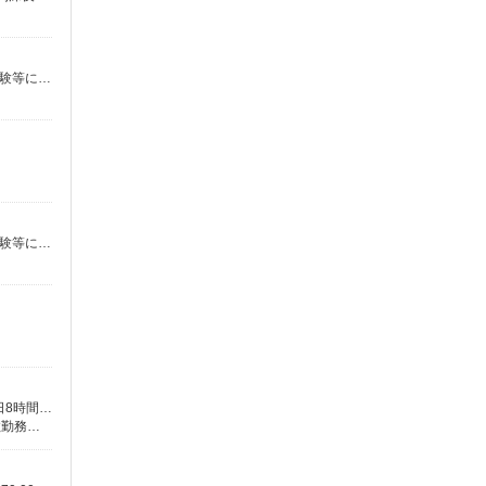
時給1,270円〜1,799円 ★土日祝日は時給100円アップ！ ・夜勤手当:1万500円/回 ※（4）の勤務時に支給 ※給与幅は資格・経験等による
時給1,270円〜1,799円 ★土日祝日は時給100円アップ！ ・夜勤手当:1万500円/回 ※（1）の勤務時に支給 ※給与幅は資格・経験等による
未経験：時給1600〜1800円（資格・経験による） 経験者：時給1800〜2000円（資格・経験による） ◎月収例 時給2000円×1日8時間×22日（週5日）＝35万2000円 ◆昇給あり ◆支払い方法 ※日払い/週払い/月払い対応も可能です。詳しくは面談時にご相談ください。 ◆交通費：別途全額支給 ※当社規定あり
神奈川県横浜市保土ケ谷区 【最寄駅】 ◆各線「西谷駅」 ◆各線「保土ケ谷駅」 ◆相鉄本線「上星川駅」 ★その他、近隣に多数勤務地あります！