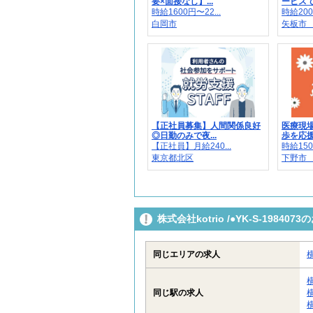
要×面接なし】...
ービスで健
時給1600円〜22...
時給200
白岡市
矢板市 
【正社員募集】人間関係良好
医療現
◎日勤のみで夜...
歩を応援！
【正社員】月給240...
時給150
東京都北区
下野市
株式会社kotrio /●YK-S-198
同じエリアの求人
同じ駅の求人