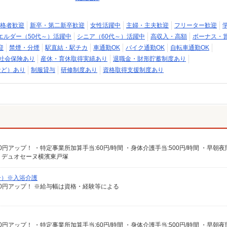
格者歓迎
新卒・第二新卒歓迎
女性活躍中
主婦・主夫歓迎
フリーター歓迎
エルダー（50代～）活躍中
シニア（60代～）活躍中
高収入・高額
ボーナス・
迎
禁煙・分煙
駅直結・駅チカ
車通勤OK
バイク通勤OK
自転車通勤OK
社会保険あり
産休・育休取得実績あり
退職金・財形貯蓄制度あり
など）あり
制服貸与
研修制度あり
資格取得支援制度あり
 デュオセーヌ横濱東戸塚
ー）※入浴介護
給100円アップ！ ※給与幅は資格・経験等による