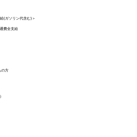
支給(ガソリン代含む)＞
交通費全支給
ちの方
）