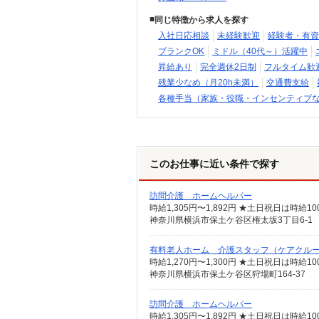
同じ特徴から求人を探す
入社日応相談
未経験歓迎
経験者・有資
ブランクOK
ミドル（40代～）活躍中
昇給あり
完全週休2日制
フルタイム歓
残業少なめ（月20h未満）
交通費支給
各種手当（家族・役職・インセンティブ
このお仕事に近い条件で探す
訪問介護 ホームヘルパー
神奈川県横浜市保土ケ谷区権太坂3丁目6-1
有料老人ホーム 介護スタッフ（ケアクル
時給1,270円〜1,300円 ★土日祝日は時
神奈川県横浜市保土ケ谷区狩場町164-37
訪問介護 ホームヘルパー