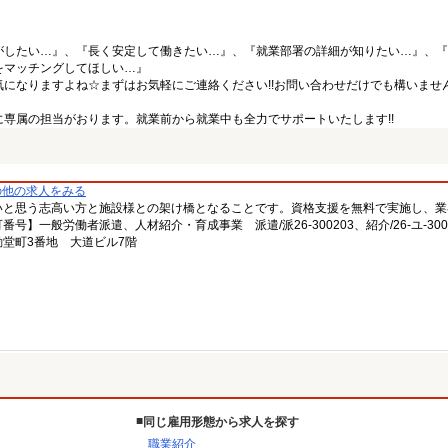
がしたい…』、『長く安定して働きたい…』、『就業部署の詳細が知りたい…』、『
をマッチングしてほしい…』
になりますよね☆まずはお気軽にご連絡ください!!お問い合わせだけでも構いません
専属の担当がおります。就業前から就業中も全力でサポートいたします!!
の他の求人をみる
いと思う志高い方と施設様との架け橋となることです。資格支援を無料で実施し、業
一般労働者派遣、人材紹介・育成事業 派遣/派26-300203、紹介/26-ユ-300
堂町3番地 大道ビル7階
同じ雇用形態から求人を探す
職業紹介