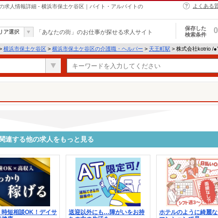
よくある
・ヘルパーの求人情報詳細 - 横浜市保土ケ谷区｜バイト・アルバイトの
保存した
0
リア選択
「あなたの街」のお仕事が探せる求人サイト
検索条件
>
横浜市保土ケ谷区
>
横浜市保土ケ谷区の介護職・ヘルパー
>
天王町駅
> 株式会社kotrio 
4073に関連する他の求人をもっと見る
・時短相談OK！デイサ
送迎以外にも…障がいをお持
ホテルのように綺麗な