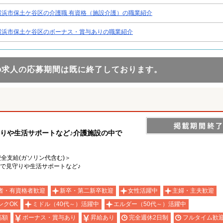
横浜市保土ケ谷区の介護職 有資格（施設介護）の職業紹介
横浜市保土ケ谷区のボーナス・賞与ありの職業紹介
の求人の応募期間は既に終了しております。
守りや生活サポートなど♪介護施設の中で
費全支給(ガソリン代含む)＞
宅で見守りや生活サポートなど♪
者・有資格者歓迎
新卒・第二新卒歓迎
女性活躍中
主婦・主夫歓迎
ンクOK
ミドル（40代～）活躍中
エルダー（50代～）活躍中
高額
ボーナス・賞与あり
昇給あり
完全週休2日制
フルタイム歓