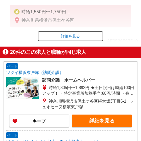
時給1,550円〜1,750円
神奈川県横浜市保土ケ谷区
◆無資格・経験者：時給1,550円〜
◆初任者研修・未経験：時給1,550円〜
◆初任者研修・経験者：時給1,650円〜
詳細を見る
ID：AE0526567510
◆介護福祉士：時給1,750円〜
20
件のこの求人と職種が同じ求人
※経験者は3ヶ月以上
掲載期間終了
※給与幅は経験・能力による
パート
★週払いOK（規定あり）
ツクイ横浜東戸塚（訪問介護）
訪問介護 ホームヘルパー
時給1,305円〜1,892円 ★土日祝日は時給100円
アップ！ ・特定事業所加算手当:60円/時間 ・身体
介護手当:500円/時間 ・早朝夜間深夜手当:300円/
神奈川県横浜市保土ケ谷区権太坂3丁目6-1 デ
時間 （18:00〜翌07:59の時間帯） ・ICT手
ュオセーヌ横濱東戸塚
当:2,000円/月 ・深夜割増は別途支給 ・ケア→ケ
アの移動時間も賃金（時給）を支給 ※給与幅は資
詳細を見る
キープ
格・経験等による
パート