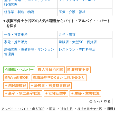
キープ
未経験歓迎
経験者・有資格者歓迎
設備管理
新卒・第二新卒歓迎
女性活躍中
紹介予定派遣
軽作業・製造・物流
医療・介護・福祉
株式会社トラストグロース 新宿本社 第2営業部
主婦・主夫歓迎
フリーター歓迎
横浜市保土ケ谷区の人気の職種からバイト・アルバイト・パート
有料老人ホームでの夜専介護士
を探す
学歴不問
ブランクOK
時給：1400円〜 ※資格や経験などによる
ミドル（40代～）活躍中
エルダー（50代～）活躍中
一般・営業事務
弁当・惣菜
神奈川県横浜市保土ヶ谷区
シニア（60代～）活躍中
昇給あり
家電・携帯販売
量販店・大型SC・百貨店
詳細を見る
キープ
週払い
週2～3日勤務OK
建物管理・設備管理・マンション
レストラン・専門料理店
管理員
10時～勤務OK
16時前退社OK
職業紹介
時間や曜日が選べる・シフト自由
深夜
株式会社kotrio /●YK-S-2083483
介護職・ヘルパー
入社日応相談
履歴書不要
無理ないシフトで資格ゲット！住宅型有料老人
禁煙・分煙
残業ほぼなし
ホームのパート職員
Web面接OK
職場見学OKまたは説明会あり
転勤なし
登録制
時給1550円〜2312円 ＜交通費全支給(ガソリ
未経験歓迎
経験者・有資格者歓迎
交通費支給
社会保険あり
ン代含む)＞
横浜市保土ヶ谷区内
社割・特典あり
研修制度あり
新卒・第二新卒歓迎
女性活躍中
主婦・主夫歓迎
資格取得支援制度あり
高収入・高額
もっと見る
詳細を見る
キープ
アルバイト・バイト・求人TOP
関東
神奈川県
横浜市保土ケ谷区
日研
同じ職種から求人を探す