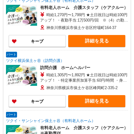
ツクイ・サンシャイン保土ヶ谷（有料老人ホーム）
有料老人ホーム 介護スタッフ（ケアクルー）
時給1,270円〜1,799円 ★土日祝日は時給100円
アップ！ ・夜勤手当:1万500円/回 ※（4）の勤務
時に支給 ※給与幅は資格・経験等による
神奈川県横浜市保土ケ谷区狩場町164-37
詳細を見る
キープ
パート
ツクイ横浜保土ヶ谷（訪問介護）
訪問介護 ホームヘルパー
時給1,305円〜1,892円 ★土日祝日は時給100円
アップ！ ・特定事業所加算手当:60円/時間 ・身体
介護手当:500円/時間 ・早朝夜間深夜手当:300円/
神奈川県横浜市保土ケ谷区峰岡町2-335-2
時間 （18:00〜翌07:59の時間帯） ・ICT手
当:2,000円/月 ・深夜割増は別途支給 ・ケア→ケ
詳細を見る
キープ
アの移動時間も賃金（時給）を支給 ※給与幅は資
格・経験等による
パート
ツクイ・サンシャイン保土ヶ谷（有料老人ホーム）
有料老人ホーム 介護スタッフ（ケアクルー）
※夜勤専従