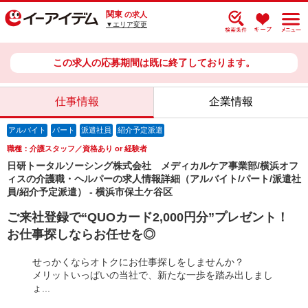
関東
の求人
▼エリア変更
この求人の応募期間は既に終了しております。
仕事情報
企業情報
アルバイト
パート
派遣社員
紹介予定派遣
職種：介護スタッフ／資格あり or 経験者
日研トータルソーシング株式会社 メディカルケア事業部/横浜オフ
ィスの介護職・ヘルパーの求人情報詳細（アルバイト/パート/派遣社
員/紹介予定派遣） - 横浜市保土ケ谷区
ご来社登録で“QUOカード2,000円分”プレゼント！
お仕事探しならお任せを◎
せっかくならオトクにお仕事探しをしませんか？
メリットいっぱいの当社で、新たな一歩を踏み出しまし
ょ...