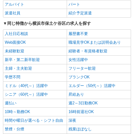
により変動） ・固定残業手当：20,000円（10時
アルバイト
パート
詳細を見る
キープ
間） ※固定残業時間を超過する場合には超過勤務
手当として別途支給 ・夜勤手当：10,000円/1回
派遣社員
紹介予定派遣
（上記給与とは別に支給） 下記資格をお持ちの方
職業紹介
歓迎 ・認知症介護基礎研修 ・初任者研修 ・実務
同じ特徴から横浜市保土ケ谷区の求人を探す
株式会社kotrio /●YK-S-2096896
者研修 ・介護福祉士 など
正社員で採用します。最短2週間で内定でま
入社日応相談
履歴書不要
す。就労支援STAFF募集
Web面接OK
職場見学OKまたは説明会あり
【正社員】月給240,000〜400,000円 ・基本
給：200,000円〜220,000円 ・資格手当：10,000〜
未経験歓迎
経験者・有資格者歓迎
30,000円 ・役職手当：10,000〜70,000円 ・処遇改
神奈川県横浜市保土ヶ谷区
新卒・第二新卒歓迎
女性活躍中
善手当：20,000〜60,000円（勤続年数、保有資格
により変動） ・固定残業手当：20,000円（10時
主婦・主夫歓迎
フリーター歓迎
詳細を見る
キープ
間） ※固定残業時間を超過する場合には超過勤務
手当として別途支給 ・夜勤手当：10,000円/1回
学歴不問
ブランクOK
（上記給与とは別に支給） 下記資格をお持ちの方
派遣社員
ミドル（40代～）活躍中
エルダー（50代～）活躍中
歓迎 ・認知症介護基礎研修 ・初任者研修 ・実務
株式会社ブレイブ（マイナビグループ）/MD14
者研修 ・介護福祉士 など
シニア（60代～）活躍中
昇給あり
介護スタッフ ◆デイサービス、サービス付き
高齢者向け住宅、グループホームなど様々な勤
週払い
週2～3日勤務OK
務先から選べます。
未経験：時給1600〜1800円（資格・経験によ
10時～勤務OK
16時前退社OK
る） 経験者：時給1800〜2000円（資格・経験によ
時間や曜日が選べる・シフト自由
深夜
る） ◎月収例 時給2000円×1日8時間×22日（週5
神奈川県横浜市保土ケ谷区 【最寄駅】 ◆相鉄
日）＝35万2000円 ◆昇給あり ◆支払い方法 ※日
本線「天王町駅」 ◆相鉄本線「星川駅」 ◆相鉄本
禁煙・分煙
残業ほぼなし
払い/週払い/月払い対応も可能です。詳しくは面談
線「和田町駅」 ★その他、近隣に多数勤務地あり