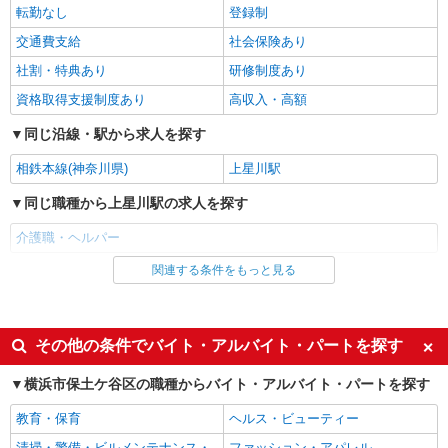
時にご相談ください。 ◆交通費：別途全額支給 ※
転勤なし
登録制
ます！
詳細を見る
キープ
当社規定あり
交通費支給
社会保険あり
社割・特典あり
研修制度あり
職業紹介
株式会社kotrio /●YK-S-2083187
資格取得支援制度あり
高収入・高額
【月給24万円〜】残業少なめ☆住宅型有料の
同じ沿線・駅から求人を探す
サポートスタッフ♪
【正社員】月給240,000〜400,000円 ・基本
相鉄本線(神奈川県)
上星川駅
給：200,000円〜220,000円 ・資格手当：10,000〜
30,000円 ・役職手当：10,000〜70,000円 ・処遇改
横浜市保土ヶ谷区
同じ職種から上星川駅の求人を探す
善手当：20,000〜60,000円（勤続年数、保有資格
により変動） ・固定残業手当：20,000円（10時
介護職・ヘルパー
詳細を見る
キープ
間） ※固定残業時間を超過する場合には超過勤務
手当として別途支給 ・夜勤手当：10,000円/1回
関連する条件をもっと見る
同じ雇用形態から上星川駅の求人を探す
（上記給与とは別に支給） 下記資格をお持ちの方
正社員
歓迎 ・認知症介護基礎研修 ・初任者研修 ・実務
アルバイト
パート
デイサービス ソラスト保土ヶ谷/1480000023-006
者研修 ・介護福祉士 など
介護職員（ヘルパー）（役職なし）
派遣社員
紹介予定派遣
その他の条件でバイト・アルバイト・パートを探す
月給212,200円〜222,200円（経験・能力等に
同じ特徴から上星川駅の求人を探す
よる）
横浜市保土ケ谷区の職種からバイト・アルバイト・パートを探す
神奈川県横浜市保土ケ谷区岩井町123-2
入社日応相談
履歴書不要
教育・保育
ヘルス・ビューティー
Web面接OK
職場見学OKまたは説明会あり
詳細を見る
清掃・警備・ビルメンテナンス・
ファッション・アパレル