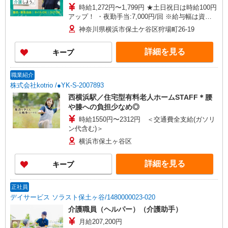
時給1,272円〜1,799円 ★土日祝日は時給100円
アップ！ ・夜勤手当:7,000円/回 ※給与幅は資
格・経験等による
神奈川県横浜市保土ケ谷区狩場町26-19
詳細を見る
キープ
職業紹介
株式会社kotrio /●YK-S-2007893
西横浜駅／住宅型有料老人ホームSTAFF＊腰
や膝への負担少なめ◎
時給1550円〜2312円 ＜交通費全支給(ガソリ
ン代含む)＞
横浜市保土ヶ谷区
詳細を見る
キープ
正社員
デイサービス ソラスト保土ヶ谷/1480000023-020
介護職員（ヘルパー）（介護助手）
月給207,200円