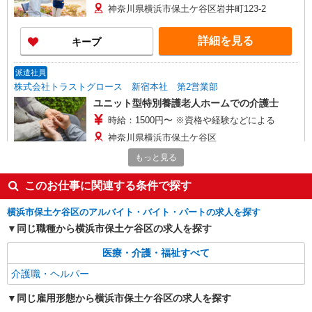
神奈川県横浜市保土ケ谷区岩井町123-2
詳細を見る
キープ
派遣社員
株式会社トラストグロース 新宿本社 第2営業部
ユニット型特別養護老人ホームでの介護士
時給：1500円〜 ※資格や経験などによる
神奈川県横浜市保土ケ谷区
もっと見る
詳細を見る
キープ
このお仕事に関連する条件で探す
職業紹介
横浜市保土ケ谷区のアルバイト・バイト・パートの求人を探す
株式会社kotrio /●YK-S-2096957
同じ職種から横浜市保土ケ谷区の求人を探す
住宅型有料老人ホームSTAFF＊無理なく、長
く続けられる環境＊
医療・介護・福祉すべて
【正社員】月給240,000〜400,000円 ・基本
介護職・ヘルパー
給：200,000円〜220,000円 ・資格手当：10,000〜
30,000円 ・役職手当：10,000〜70,000円 ・処遇改
神奈川県横浜市保土ヶ谷区
同じ雇用形態から横浜市保土ケ谷区の求人を探す
善手当：20,000〜60,000円（勤続年数、保有資格