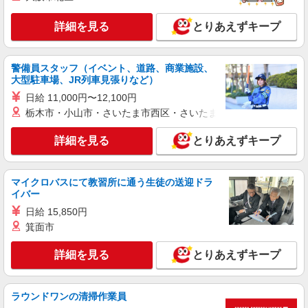
【時給】1,400円〜1,600円 ▼給与詳細 処遇改
善手当：200円/時 ▼下記別途支給 通勤手当 年末
詳細を見る
とりあえずキープ
年始手当：380円/時 寸志あり：年2回（6月・12
群馬県伊勢崎市茂呂町二丁目3517-2
月） ※業績による ※処遇改善手当は試用期間中(3
ヶ月)は支給なし
警備員スタッフ（イベント、道路、商業施設、
詳細を見る
キープ
大型駐車場、JR列車見張りなど）
日給 11,000円〜12,100円
派遣社員
栃木市・小山市・さいたま市西区・さいたま市岩槻区・久喜市・
株式会社トラストグロース 新宿本社 第3営業部
介護付き有料老人ホームでの介護士
詳細を見る
とりあえずキープ
時給：初任者1350円〜1400円/実務者1450円〜
1500円/介福1500円〜1550円 ※資格や経験などに
よる
群馬県伊勢崎市
マイクロバスにて教習所に通う生徒の送迎ドラ
イバー
詳細を見る
キープ
日給 15,850円
箕面市
派遣社員
詳細を見る
とりあえずキープ
株式会社kotrio /●TK-H-1992330
伊勢崎駅⇒需要のある福祉業界で介護デビュー
＊資格支援あり
ラウンドワンの清掃作業員
時給1500円〜2125円 ＜日払い有/週払い有/交