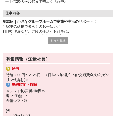
ート◎20代〜60代まで幅広く活躍中♪
仕事内容
剛志駅｜小さなグループホームで家事や生活のサポート！
＼家事の延長で暮らしのお手伝い／
料理や洗濯など、普段の生活がお仕事に♪
利用者さんも最大9名と少人数で安心。
もっと見る
▼お仕事内容
・家事サポート（洗濯、掃除など）
・料理の盛り付けや配膳など
募集情報（派遣社員）
・健康状態に合わせた介助
・お散歩の付き添い など
給与
時給1500円〜2125円 ＜日払い有/週払い有/交通費全支給(ガソ
難しいケアよりも「暮らしのサポート」がメインになるので、介助
リン代含む)＞
業務が少なめ★
勤務時間・曜日
▼いろいろな働き方に対応
≪シフト制/実働8時間≫
・最短2か月〜勤務OK◎
週3〜勤務OK
・マイペースに働きたい方
希望シフト制
・家事の経験をそのまま活かしたい方 などなど
[例]
・8:00〜17:00