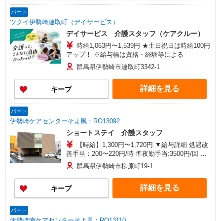
見101号室 【在宅介護センター戸田】埼玉県戸田
市川岸二丁目7番地8 大友事務所1階 【在宅介護
パート
センター加須】埼玉県加須市花崎一丁目23番地10
ツクイ伊勢崎連取町（デイサービス）
■群馬県 【在宅介護センター伊勢崎】群馬県伊勢
デイサービス 介護スタッフ（ケアクルー）
崎市太田町557番地4 アークヒル101号室
時給1,063円〜1,539円 ★土日祝日は時給100円
アップ！ ※給与幅は資格・経験等による
群馬県伊勢崎市連取町3342‐1
詳細を見る
キープ
パート
伊勢崎ケアセンターそよ風：RO13092
ショートステイ 介護スタッフ
【時給】1,300円〜1,720円 ▼給与詳細 処遇改
善手当：200〜220円/時 準夜勤手当:3500円/回 ▼
下記別途支給 通勤手当 年末年始手当：380円/時
群馬県伊勢崎市柳原町19-1
寸志あり：年2回（6月・12月） ※業績による ※
処遇改善手当は試用期間中(3ヶ月)は支給なし
詳細を見る
キープ
パート
伊勢崎南ケアセンターそよ風：RO13110