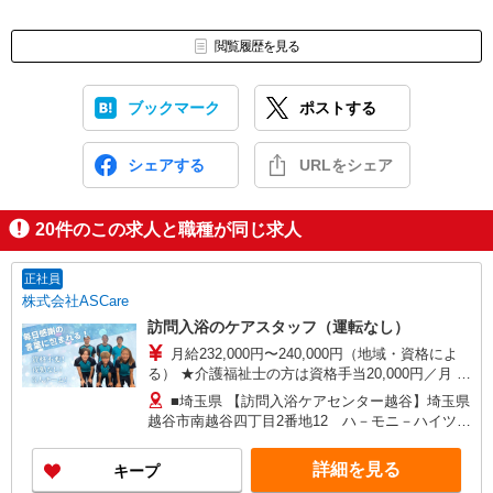
閲覧履歴を見る
ブックマーク
ポストする
シェアする
URLをシェア
20
件のこの求人と職種が同じ求人
正社員
株式会社ASCare
訪問入浴のケアスタッフ（運転なし）
月給232,000円〜240,000円（地域・資格によ
る） ★介護福祉士の方は資格手当20,000円／月 別
途交通費支給（30,000円上限／月） 別途残業手当
■埼玉県 【訪問入浴ケアセンター越谷】埼玉県
（月平均残業時間15時間）残業代全額支給
越谷市南越谷四丁目2番地12 ハ－モニ－ハイツ第
3 【在宅介護センター草加】埼玉県草加市吉町五
丁目4番地1 高橋店舗 【在宅介護センター川越】
詳細を見る
キープ
埼玉県川越市富士見町9番地2 サンホワイト富士