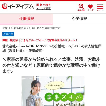
関東
の求人
▼エリア変更
仕事情報
企業情報
更新日：2026/08/03 ※更新日時点の最新情報です
派遣社員
職種：剛志駅｜小さなグループホームで家事や生活のサポート！
株式会社kotrio /●TK-H-1953392の介護職・ヘルパーの求人情報詳
細（派遣社員） - 伊勢崎市
＼家事の延長から始められる／炊事、洗濯、お散歩
の付き添いなど！家庭的で穏やかな環境の中で働け
ます♪