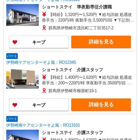
ショートステイ 準夜勤専従介護職
【時給】1,320円〜1,520円 ▼給与詳細 処遇改
善手当：220円/時 夜勤手当:3,500円/回 ▼下記別途
支給 通勤手当 年末年始手当：380円/時 寸志あ
群馬県伊勢崎市茂呂町二丁目3517-2
り：年2回（6月・12月） ※業績による ※処遇改
善手当は試用期間中(3ヶ月)は支給なし
詳細を見る
キープ
パート
伊勢崎ケアセンターそよ風：RO12345
ショートステイ 介護スタッフ
【時給】1,400円〜1,620円 ▼給与詳細 処遇改
善手当：200〜220円/時 準夜勤手当:3500円/回 ▼
下記別途支給 通勤手当 年末年始手当：380円/時
群馬県伊勢崎市柳原町19-1
寸志あり：年2回（6月・12月） ※業績による ※
処遇改善手当は試用期間中(3ヶ月)は支給なし
詳細を見る
キープ
パート
伊勢崎南ケアセンターそよ風：RO13101
ショートステイ 介護スタッフ