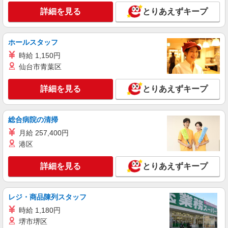
詳細を見る
とりあえずキープ
パート
伊勢崎南ケアセンターそよ風：RO11298
ホールスタッフ
デイサービス 介護スタッフ
時給 1,150円
【時給】1,270円〜1,450円 ▼給与詳細 処遇改
善手当：200円/時 ▼下記別途支給 通勤手当 年末
仙台市青葉区
年始手当：380円/時 寸志あり：年2回（6月・12
群馬県伊勢崎市茂呂町二丁目3517-2
月） ※業績による ※処遇改善手当は試用期間中(3
詳細を見る
とりあえずキープ
ヶ月)は支給なし
詳細を見る
キープ
総合病院の清掃
パート
月給 257,400円
伊勢崎南ケアセンターそよ風：RO13113
港区
ショートステイ 介護スタッフ
【時給】1,400円〜1,720円 ▼給与詳細 処遇改
詳細を見る
とりあえずキープ
善手当：200〜220円/時 準夜勤手当:3500円/回 ▼
下記別途支給 通勤手当 年末年始手当：380円/時
群馬県伊勢崎市茂呂町二丁目3517-2
寸志あり：年2回（6月・12月） ※業績による ※
処遇改善手当は試用期間中(3ヶ月)は支給なし
レジ・商品陳列スタッフ
詳細を見る
キープ
時給 1,180円
堺市堺区
パート