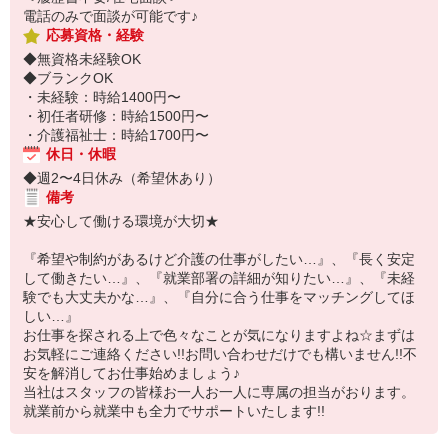
電話のみで面談が可能です♪
応募資格・経験
◆無資格未経験OK
◆ブランクOK
・未経験：時給1400円〜
・初任者研修：時給1500円〜
・介護福祉士：時給1700円〜
休日・休暇
◆週2〜4日休み（希望休あり）
備考
★安心して働ける環境が大切★
『希望や制約があるけど介護の仕事がしたい…』、『長く安定
して働きたい…』、『就業部署の詳細が知りたい…』、『未経
験でも大丈夫かな…』、『自分に合う仕事をマッチングしてほ
しい…』
お仕事を探される上で色々なことが気になりますよね☆まずは
お気軽にご連絡ください!!お問い合わせだけでも構いません!!不
安を解消してお仕事始めましょう♪
当社はスタッフの皆様お一人お一人に専属の担当がおります。
就業前から就業中も全力でサポートいたします!!