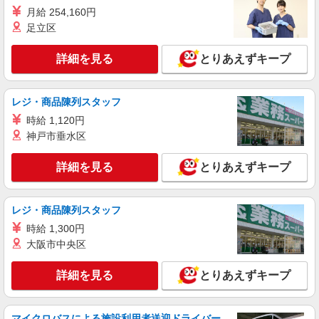
通費全支給(ガソリン代含む)＞
月給 254,160円
群馬県伊勢崎市
足立区
詳細を見る
キープ
詳細を見る
とりあえずキープ
派遣社員
株式会社kotrio /●TK-H-1856320
レジ・商品陳列スタッフ
伊勢崎駅のシニアマンション▼フロアの巡回や
時給 1,120円
安否確認など
神戸市垂水区
時給1500円〜2125円 ＜日払い有/週払い有/交
通費全支給(ガソリン代含む)＞
詳細を見る
とりあえずキープ
伊勢崎市≪伊勢崎駅スグ≫
詳細を見る
キープ
レジ・商品陳列スタッフ
時給 1,300円
大阪市中央区
詳細を見る
とりあえずキープ
マイクロバスによる施設利用者送迎ドライバー