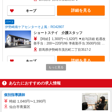
寸志あり：年2回（6月・12月） ※業績による ※
処遇改善手当は試用期間中(3ヶ月)は支給なし
詳細を見る
キープ
パート
伊勢崎南ケアセンターそよ風：RO42807
ショートステイ 介護スタッフ
【時給】1,300円〜1,620円 ▼給与詳細 処遇改
善手当：200〜220円/時 準夜勤手当:3500円/回 ▼
下記別途支給 通勤手当 年末年始手当：380円/時
群馬県伊勢崎市茂呂町二丁目3517-2
寸志あり：年2回（6月・12月） ※業績による ※
処遇改善手当は試用期間中(3ヶ月)は支給なし
詳細を見る
キープ
もっと見る
パート
伊勢崎ケアセンターそよ風：RO13086
あなたにおすすめの求人情報
ショートステイ 介護スタッフ
【時給】1,450円〜1,720円 ▼給与詳細 処遇改
善手当：200〜220円/時 準夜勤手当:3500円/回 ▼
個別指導講師
下記別途支給 通勤手当 年末年始手当：380円/時
群馬県伊勢崎市柳原町19-1
時給 1,040円〜1,390円
寸志あり：年2回（6月・12月） ※業績による ※
仙台市青葉区
処遇改善手当は試用期間中(3ヶ月)は支給なし
詳細を見る
キープ