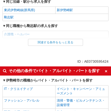
同じ沿線・駅から求人を探す
東武伊勢崎線(群馬県)
新伊勢崎駅
剛志駅
同じ職種から剛志駅の求人を探す
介護職・ヘルパー
関連する条件をもっと見る
同じ雇用形態から剛志駅の求人を探す
派遣社員
同じ特徴から剛志駅の求人を探す
ID：AE0730595424
入社日応相談
未経験歓迎
その他の条件でバイト・アルバイト・パートを探す
経験者・有資格者歓迎
新卒・第二新卒歓迎
伊勢崎市の職種からバイト・アルバイト・パートを探す
女性活躍中
主婦・主夫歓迎
IT・クリエイティブ
イベント・キャンペーン・アミュ
フリーター歓迎
学歴不問
ーズメント
ブランクOK
ミドル（40代～）活躍中
ファッション・アパレル
清掃・警備・ビルメンテナンス・
エルダー（50代～）活躍中
シニア（60代～）活躍中
設備管理