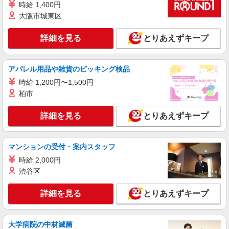
時給 1,400円
通費全支給(ガソリン代含む)＞
大阪市城東区
伊勢崎市≪伊勢崎駅スグ≫
詳細を見る
とりあえずキープ
詳細を見る
キープ
派遣社員
アパレル用品や雑貨のピッキング検品
株式会社kotrio /●TK-H-2099885
時給 1,200円〜1,500円
新里駅＊幅広い世代が活動中！サ高住のサポー
柏市
トSTAFF
時給1500円〜2150円 ＜日払い有/週払い有/交
詳細を見る
とりあえずキープ
通費全支給(ガソリン代含む)＞
伊勢崎市 ◆来社不要/面接なし
マンションの受付・案内スタッフ
詳細を見る
キープ
時給 2,000円
渋谷区
派遣社員
株式会社kotrio /●TK-H-1990709
詳細を見る
とりあえずキープ
＜剛志＞小さなデイサービスSTAFF募集≪週3
勤務≫≪夕方退社≫
時給1500円〜2125円 ＜日払い有/週払い有/交
大学病院の中材滅菌