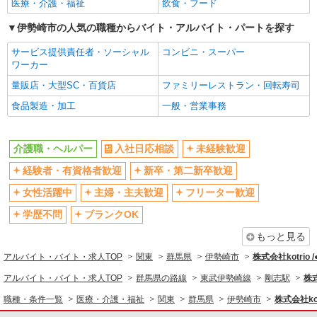
高収入・高額
ボーナス・賞与あり
医療・介護・福祉
飲食・フード
昇給あり
完全週休2日制
伊勢崎市の人気の職種からバイト・アルバイト・パートを探す
フルタイム歓迎
禁煙・分煙
サービス提供責任者・ソーシャル
コンビニ・スーパー
駅直結・駅チカ
車通勤OK
ワーカー
バイク通勤OK
自転車通勤OK
量販店・大型SC・百貨店
ファミリーレストラン・回転寿司
残業少なめ（月20h未満）
交通費支給
食品製造・加工
一般・営業事務
社会保険あり
産休・育休取得実績あり
退職金・財形貯蓄制度あり
各種手当（家族・役職・インセン
介護職・ヘルパー
入社日応相談
未経験歓迎
ティブなど）あり
経験者・有資格者歓迎
新卒・第二新卒歓迎
制服貸与
研修制度あり
女性活躍中
主婦・主夫歓迎
フリーター歓迎
資格取得支援制度あり
学歴不問
ブランクOK
同じ職種から求人を探す
もっと見る
医療・介護・福祉
アルバイト・バイト・求人TOP
関東
群馬県
伊勢崎市
株式会社kotrio 
介護職・ヘルパー
アルバイト・バイト・求人TOP
群馬県の路線
東武伊勢崎線
剛志駅
株式
同じ特徴から求人を探す
職種・条件一覧
医療・介護・福祉
関東
群馬県
伊勢崎市
株式会社kot