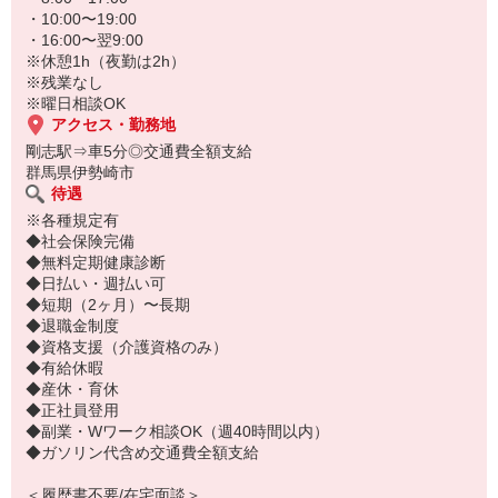
・10:00〜19:00
・16:00〜翌9:00
※休憩1h（夜勤は2h）
※残業なし
※曜日相談OK
アクセス・勤務地
剛志駅⇒車5分◎交通費全額支給
群馬県伊勢崎市
待遇
※各種規定有
◆社会保険完備
◆無料定期健康診断
◆日払い・週払い可
◆短期（2ヶ月）〜長期
◆退職金制度
◆資格支援（介護資格のみ）
◆有給休暇
◆産休・育休
◆正社員登用
◆副業・Wワーク相談OK（週40時間以内）
◆ガソリン代含め交通費全額支給
＜履歴書不要/在宅面談＞