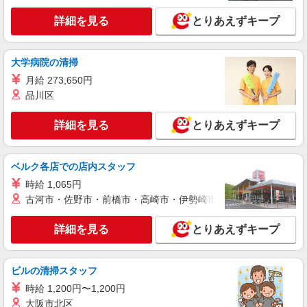
伊勢崎南ケアセンターそよ風：RO13095
詳細を見る
とりあえずキープ
ショートステイ 介護スタッフ
【時給】1,450円〜1,770円 ▼給与詳細 処遇改
善手当：200〜220円/時 準夜勤手当:3500円/回 ▼
大学病院の清掃
下記別途支給 通勤手当 年末年始手当：380円/時
群馬県伊勢崎市茂呂町二丁目3517-2
月給 273,650円
寸志あり：年2回（6月・12月） ※業績による ※
処遇改善手当は試用期間中(3ヶ月)は支給なし
品川区
詳細を見る
キープ
詳細を見る
とりあえずキープ
パート
伊勢崎ケアセンターそよ風：RO13089
ショートステイ 介護スタッフ
ベルク各店での店内スタッフ
【時給】1,500円〜1,720円 ▼給与詳細 処遇改
時給 1,065円
善手当：200〜220円/時 準夜勤手当:3500円/回 ▼
古河市・佐野市・前橋市・高崎市・伊勢崎市・太田市・館林市・
下記別途支給 通勤手当 年末年始手当：380円/時
群馬県伊勢崎市柳原町19-1
寸志あり：年2回（6月・12月） ※業績による ※
詳細を見る
とりあえずキープ
処遇改善手当は試用期間中(3ヶ月)は支給なし
詳細を見る
キープ
ビルの清掃スタッフ
パート
伊勢崎南ケアセンターそよ風：RO11301
時給 1,200円〜1,200円
デイサービス 介護スタッフ
大阪市北区