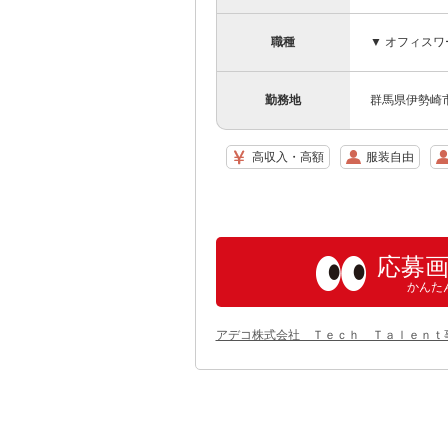
職種
▼ オフィス
勤務地
群馬県伊勢崎
高収入・高額
服装自由
応募
かんた
アデコ株式会社 Ｔｅｃｈ Ｔａｌｅｎｔ