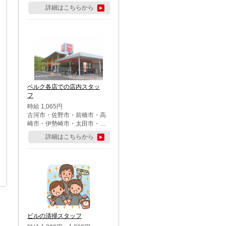
詳細はこちらから
ベルク各店での店内スタッ
フ
時給 1,065円
古河市・佐野市・前橋市・高
崎市・伊勢崎市・太田市・館
林市・藤岡市・大泉町・さい
詳細はこちらから
たま市北区・川越市・熊谷
市・行田市・秩父市・所沢
市・飯能市・東松山市・坂戸
市・鶴ケ島市・千葉市中央
区・市川市・松戸市・習志野
市・柏市・流山市・八千代
市・足立区・江戸川区・八王
子市・町田市
ビルの清掃スタッフ