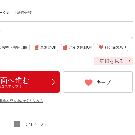
ワーク系 工場長候補
市
髪型・髪色自由
車通勤OK
バイク通勤OK
社会保険あり
詳細を見る
画面へ進む
キープ
ん3ステップ！
事業本部 の他の求人をみる
1
( 1 / 1ページ )