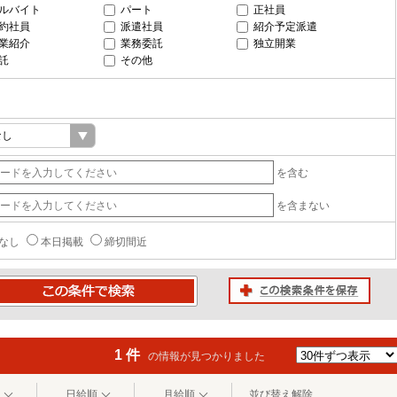
ルバイト
パート
正社員
約社員
派遣社員
紹介予定派遣
業紹介
業務委託
独立開業
託
その他
を含む
を含まない
なし
本日掲載
締切間近
この検索条件を保存
条件で検索
1 件
の情報が見つかりました
日給順
月給順
並び替え解除