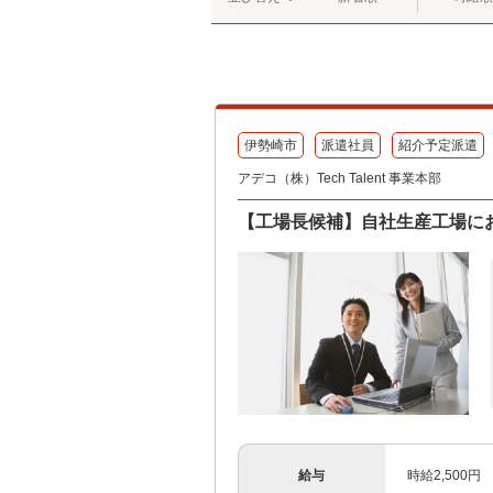
伊勢崎市
派遣社員
紹介予定派遣
アデコ（株）Tech Talent 事業本部
【工場長候補】自社生産工場に
給与
時給2,500円