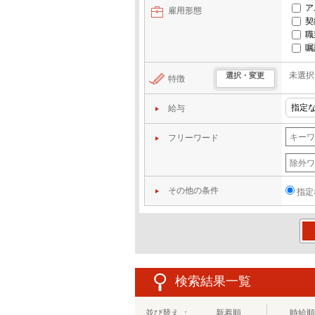
ア
雇用形態
契
職
嘱
未選択
選択・変更
特徴
給与
フリーワード
その他の条件
指定
この
検索結果一覧
並び替え ：
新着順
時給順