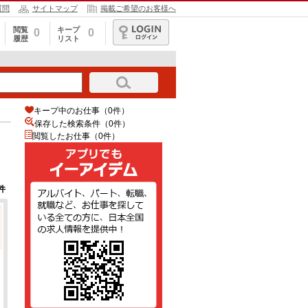
質問
サイトマップ
掲載ご希望のお客様へ
閲覧
キープ
0
0
履歴
リスト
ログイン
キープ中のお仕事（0件）
保存した検索条件（
0
件）
閲覧したお仕事（0件）
件