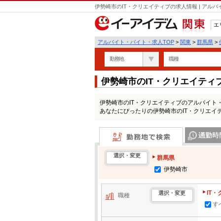
伊勢崎市のIT・クリエイティブの求人情報 | ア
エ
関東
アルバイト・バイト・求人TOP
>
関東
>
群馬県
>
勤務地
職種
伊勢崎市のIT・クリエイテ
伊勢崎市のIT・クリエイティブのアルバイト
あなたにぴったりの伊勢崎市のIT・クリエイ
勤務地で検索
通勤時間・区
選択・変更
群馬県
伊勢崎市
IT
選択・変更
職種
す