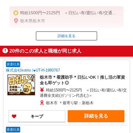
時給1500円〜2125円 ＜日払い有/週払い有/交通費
全支給(ガソリン代含む)＞
栃木県栃木市
詳細を見る
ID：AE0527647486
20
件のこの求人と職種が同じ求人
掲載期間終了
派遣社員
株式会社kotrio /●UT-H-1980767
栃木市＊看護助手＊日払いOK！推し活の軍資
金も即ゲット◎
時給1500円〜2125円 ＜日払い有/週払い有/交
通費全支給(ガソリン代含む)＞
栃木市 ＊最寄り駅：新栃木
詳細を見る
キープ
派遣社員