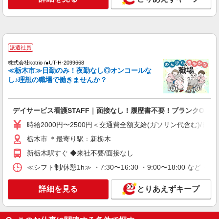
時給1500円〜2125円 ＜日払い有/週払い有/交
通費全支給(ガソリン代含む)＞
栃木市 ＊最寄り駅：新栃木
詳細を見る
キープ
派遣社員
株式会社kotrio /●UT-H-2099668
派遣社員
≪栃木市≫日勤のみ！夜勤なし◎オンコールな
株式会社kotrio /●UT-H-1811625
し♪理想の職場で働きませんか？
≪栃木市≫16時帰宅もOK♪病院で補助だけの
まったり作業
時給1500円〜2125円 ＜日払い有/週払い有/交
デイサービス看護STAFF｜面接なし！履歴書不要！ブランクOK◎
通費全支給(ガソリン代含む)＞
時給2000円〜2500円＜交通費全額支給(ガソリン代含む)/日払
栃木市
栃木市 ＊最寄り駅：新栃木
詳細を見る
キープ
新栃木駅すぐ ◆来社不要/面接なし
≪シフト制/休憩1h≫ ・7:30〜16:30 ・9:00〜18:00 など 
派遣社員
株式会社kotrio /●UT-H-1855984
詳細を見る
とりあえずキープ
栃木市▼デイサービスの看護師▼ラクラク業務
♪時短相談OK
時給2000円〜 ＜日払い有/週払い有/交通費全