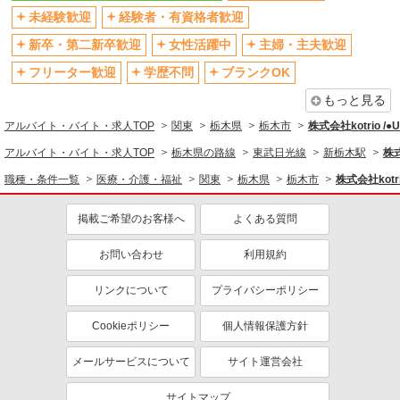
残業少なめ（月20h未満）
交通費支給
未経験歓迎
経験者・有資格者歓迎
社会保険あり
産休・育休取得実績あり
新卒・第二新卒歓迎
女性活躍中
主婦・主夫歓迎
退職金・財形貯蓄制度あり
各種手当（家族・役職・インセン
ティブなど）あり
フリーター歓迎
学歴不問
ブランクOK
制服貸与
研修制度あり
もっと見る
資格取得支援制度あり
アルバイト・バイト・求人TOP
関東
栃木県
栃木市
株式会社kotrio /
同じ職種から求人を探す
アルバイト・バイト・求人TOP
栃木県の路線
東武日光線
新栃木駅
株式
職種・条件一覧
医療・介護・福祉
関東
栃木県
栃木市
株式会社kotr
医療・介護・福祉
看護師・保健師・看護助手・助産師
掲載ご希望のお客様へ
よくある質問
同じ特徴から求人を探す
お問い合わせ
利用規約
未経験歓迎
ミドル（40代～）活躍中
リンクについて
プライバシーポリシー
ボーナス・賞与あり
車通勤OK
交通費支給
社会保険あり
Cookieポリシー
個人情報保護方針
産休・育休取得実績あり
メールサービスについて
サイト運営会社
サイトマップ