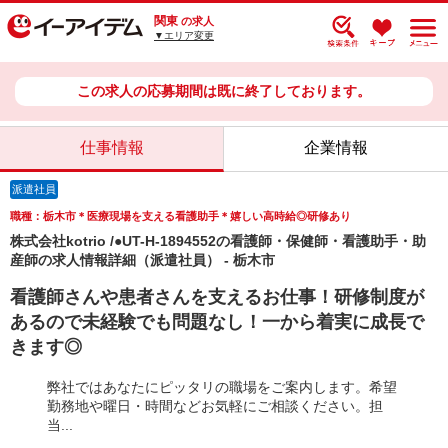
関東
の求人
▼エリア変更
この求人の応募期間は既に終了しております。
仕事情報
企業情報
派遣社員
職種：栃木市＊医療現場を支える看護助手＊嬉しい高時給◎研修あり
株式会社kotrio /●UT-H-1894552の看護師・保健師・看護助手・助
産師の求人情報詳細（派遣社員） - 栃木市
看護師さんや患者さんを支えるお仕事！研修制度が
あるので未経験でも問題なし！一から着実に成長で
きます◎
弊社ではあなたにピッタリの職場をご案内します。希望
勤務地や曜日・時間などお気軽にご相談ください。担
当...