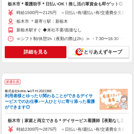
≪栃木市≫未経験・無資格から看護助手へ挑
栃木市＊看護助手＊日払いOK！推し活の軍資金も即ゲット◎
戦！シフト相談OK♪
時給1500円〜2125円 ＜日払い有/週払い有/交通費全支給(ガ
時給1500円〜2125円 ＜日払い有/週払い有/交
通費全支給(ガソリン代含む)＞
栃木市 ＊最寄り駅：新栃木
栃木市 ＊最寄り駅：新栃木
新栃木駅すぐ ◆来社不要/面接なし
≪シフト制/休憩1h（夜勤の際は2h）≫ ・7:30〜16:30 ・9:00
詳細を見る
キープ
詳細を見る
とりあえずキープ
職業紹介
株式会社トラストグロース 新宿本社 第3営業部
特別養護老人ホームでの看護師
月給：206000円〜262000円（基本給204,000
円〜260,000円＋手当2000円） ※資格や経験など
派遣社員
による …一律手当… 業務手当：2,000円 …その
栃木県栃木市
他手当… 連絡当番手当：1,000円/日 賞与：年2回
株式会社kotrio /●UT-H-2021368
（前年度実績3.6ヶ月） 昇給：年1回 固定残業代
利用者様とゆったり関わることができるデイサ
詳細を見る
キープ
なし（超過分別途支給）
ービスでのお仕事♪一人ひとりに寄り添った看護
ができます◎
派遣社員
株式会社kotrio /●UT-H-1856024
栃木市｜家庭と両立できる＊デイサービス看護師【夜勤なし】
福祉看護は人生のサポーター。シニア住宅の看
時給2300円〜2875円 ＜日払い有/週払い有/交通費全支給(ガ
護STAFF。日払いOK