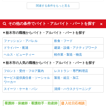
関連する条件をもっと見る
同じ雇用形態から新栃木駅の求人を探す
派遣社員
同じ特徴から新栃木駅の求人を探す
その他の条件でバイト・アルバイト・パートを探す
入社日応相談
未経験歓迎
栃木市の職種からバイト・アルバイト・パートを探す
経験者・有資格者歓迎
新卒・第二新卒歓迎
ファッション・アパレル
飲食・フード
女性活躍中
主婦・主夫歓迎
ドライバー・配達
建築・設備・アクティブワーク
フリーター歓迎
学歴不問
ヘルス・ビューティー
軽作業・製造・物流
ブランクOK
ミドル（40代～）活躍中
栃木市の人気の職種からバイト・アルバイト・パートを探す
エルダー（50代～）活躍中
シニア（60代～）活躍中
フロント・受付・フロア案内
レストラン・専門料理店
高収入・高額
ボーナス・賞与あり
サービス提供責任者・ソーシャル
製造・組立・加工
昇給あり
完全週休2日制
ワーカー
フルタイム歓迎
禁煙・分煙
スイーツ・ケーキ・パン
清掃・ハウスクリーニング
駅直結・駅チカ
車通勤OK
バイク通勤OK
自転車通勤OK
看護師・保健師・看護助手・助産師
入社日応相談