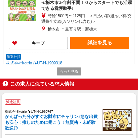
≪栃木市≫年齢不問！０からスタートでも活躍
できる看護助手♪
時給1500円〜2125円 ＜日払い有/週払い有/交
通費全支給(ガソリン代含む)＞
栃木市 ＊最寄り駅：新栃木
詳細を見る
キープ
派遣社員
株式会社kotrio /●UT-H-1909018
栃木市＊病院のサポート役♪高時給＆充実の研
もっと見る
修で安心スタート
この求人に似ている求人情報
時給1500円〜2125円 ＜日払い有/週払い有/交
通費全支給(ガソリン代含む)＞
栃木市 ＊最寄り駅：新栃木
派遣社員
詳細を見る
キープ
株式会社kotrio /●UT-H-1980767
がんばった分がすぐお財布にチャリン♪急な出費
も安心！推しのために働こう！無資格・未経験
派遣社員
歓迎◎
株式会社kotrio /●UT-H-2051475