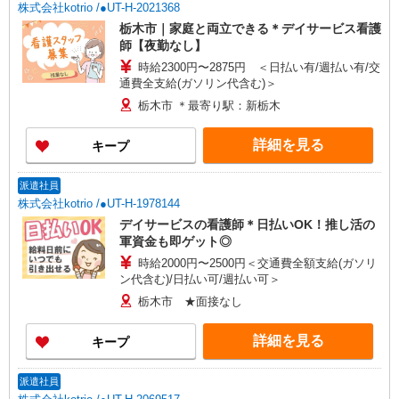
株式会社kotrio /●UT-H-2021368
栃木市｜家庭と両立できる＊デイサービス看護
師【夜勤なし】
時給2300円〜2875円 ＜日払い有/週払い有/交
通費全支給(ガソリン代含む)＞
栃木市 ＊最寄り駅：新栃木
詳細を見る
キープ
派遣社員
株式会社kotrio /●UT-H-1978144
デイサービスの看護師＊日払いOK！推し活の
軍資金も即ゲット◎
時給2000円〜2500円＜交通費全額支給(ガソリ
ン代含む)/日払い可/週払い可＞
栃木市 ★面接なし
詳細を見る
キープ
派遣社員