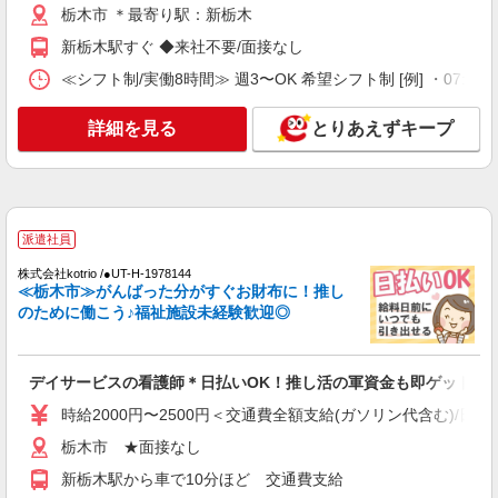
栃木市 ＊最寄り駅：新栃木
時給2000円〜2500円＜交通費全額支給/日払
い・週払いOK/履歴書不要＞
新栃木駅すぐ ◆来社不要/面接なし
栃木市 ◆来社不要
≪シフト制/実働8時間≫ 週3〜OK 希望シフト制 [例] ・07:00 〜 16
詳細を見る
キープ
詳細を見る
とりあえずキープ
派遣社員
株式会社kotrio /●UT-H-2093214
＜栃木市＞病院の看護助手＊日払いOK！即高
収入可♪
派遣社員
時給1500円〜2125円 ＜日払い有/週払い有/交
株式会社kotrio /●UT-H-1978144
通費全支給(ガソリン代含む)＞
≪栃木市≫がんばった分がすぐお財布に！推し
栃木市 ＊最寄り駅：新栃木
のために働こう♪福祉施設未経験歓迎◎
詳細を見る
キープ
デイサービスの看護師＊日払いOK！推し活の軍資金も即ゲット◎
派遣社員
時給2000円〜2500円＜交通費全額支給(ガソリン代含む)/日払
株式会社kotrio /●UT-H-1959677
栃木市 ★面接なし
20代〜50代活躍中！デイサービスの看護師＊
新栃木駅から車で10分ほど 交通費支給
残業なし◎日勤のみ