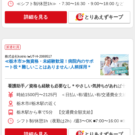
時給2000円〜2500円＜交通費全額支給(ガソリ
≪シフト制/休憩1h≫ ・7:30〜16:30 ・9:00〜18:00 など 
ン代含む)/日払い可/週払い可＞
栃木市 ＊最寄り駅：新栃木
詳細を見る
とりあえずキープ
詳細を見る
キープ
派遣社員
派遣社員
株式会社kotrio /●UT-H-1977295
≪栃木市／看護助手≫子育て世代活躍中！働き
株式会社kotrio /●UT-H-2069517
≪栃木市≫無資格・未経験歓迎！病院内のサポ
やすい環境♪
ート役＊難しいことはありません♪人柄採用＊
時給1500円〜2125円 ＜日払い有/週払い有/交
通費全支給(ガソリン代含む)＞
栃木市 ★面接なし
看護助手／資格も経験も必要なし＊やさしい気持ちがあれば十分◎
時給1500円〜2125円 ＜日払い有/週払い有/交通費全支給(ガ
詳細を見る
キープ
栃木市//栃木駅の近く
派遣社員
栃木駅から車で5分 【交通費全額支給】
株式会社kotrio /●UT-H-1906667
シフト制/休憩1h（夜勤は2h）/週3〜OK ■7:00〜16:00 ■9:0
栃木市≫タイパ重視で稼げる看護助手＊無料資
格支援で時給UP
詳細を見る
とりあえずキープ