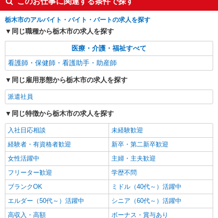
このお仕事に関連する条件で探す
支給(ガソリン代含む)＞
栃木市 ◆来社不要
栃木市のアルバイト・バイト・パートの求人を探す
同じ職種から栃木市の求人を探す
詳細を見る
キープ
医療・介護・福祉すべて
業務委託
看護師・保健師・看護助手・助産師
SOMPOヘルスサポート株式会社 全支援対応コース
同じ雇用形態から栃木市の求人を探す
保健師・管理栄養士 特定保健指導
報酬：出来高制 報酬額（消費税抜き）： ・事
派遣社員
業所一括面談(対面) 1日：10,000円〜14,716円 ・
個別訪問(対面) 1件：4,286円〜5,239円 ・遠隔面
同じ特徴から栃木市の求人を探す
【活動エリア】栃木県栃木市及びその周辺
談 1件：1,500〜1,691円 ・電話支援 1件：
1,000円〜1,429円 ・ICTメール支援 1件：500円
入社日応相談
未経験歓迎
詳細を見る
キープ
※上記金額に消費税を加えた金額をお支払いいた
経験者・有資格者歓迎
新卒・第二新卒歓迎
します ※交通費・電話代は弊社負担。その他、支
援内容により細則あり。
女性活躍中
主婦・主夫歓迎
業務委託
SOMPOヘルスサポート株式会社 全支援対応コース
フリーター歓迎
学歴不問
特定保健指導（保健師・管理栄養士）
ブランクOK
ミドル（40代～）活躍中
報酬：完全出来高制 報酬額（消費税抜き）：
エルダー（50代～）活躍中
・事業所一括面談(対面) 1日：10,000円〜14,716
シニア（60代～）活躍中
円 ・個別訪問(対面) 1件：4,286円〜5,239円 ・
【活動エリア】栃木県栃木市及びその周辺
高収入・高額
ボーナス・賞与あり