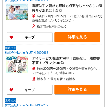
株式会社kotrio /●UT-H-2069517
看護助手／資格も経験も必要なし＊やさしい気
持ちがあれば十分◎
時給1500円〜2125円 ＜日払い有/週払い有/交
通費全支給(ガソリン代含む)＞
栃木市//栃木駅の近く
詳細を見る
キープ
派遣社員
株式会社kotrio /●UT-H-2099668
デイサービス看護STAFF｜面接なし！履歴書
不要！ブランクOK◎
時給2000円〜2500円＜交通費全額支給(ガソリ
ン代含む)/日払い可/週払い可＞
栃木市 ＊最寄り駅：新栃木
詳細を見る
キープ
派遣社員
株式会社kotrio /●UT-H-1959219