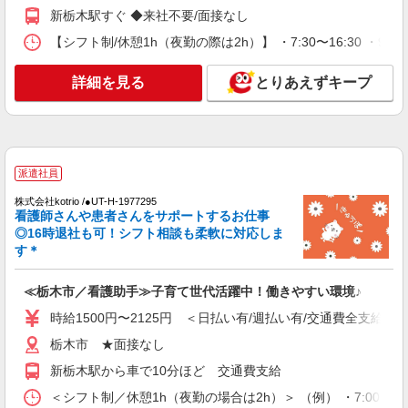
通費全支給(ガソリン代含む)＞
新栃木駅すぐ ◆来社不要/面接なし
栃木市 ＊最寄り駅：新栃木
【シフト制/休憩1h（夜勤の際は2h）】 ・7:30〜16:30 ・9:0
詳細を見る
キープ
詳細を見る
とりあえずキープ
派遣社員
株式会社kotrio /●UT-H-1856024
福祉看護は人生のサポーター。シニア住宅の看
護STAFF。日払いOK
派遣社員
時給2000円〜2500円＜交通費全額支給/日払
株式会社kotrio /●UT-H-1977295
い・週払いOK/履歴書不要＞
看護師さんや患者さんをサポートするお仕事
栃木市 ◆来社不要
◎16時退社も可！シフト相談も柔軟に対応しま
す＊
詳細を見る
キープ
≪栃木市／看護助手≫子育て世代活躍中！働きやすい環境♪
派遣社員
時給1500円〜2125円 ＜日払い有/週払い有/交通費全支給(ガ
株式会社kotrio /●UT-H-2099668
栃木市 ★面接なし
デイサービス看護STAFF｜面接なし！履歴書
新栃木駅から車で10分ほど 交通費支給
不要！ブランクOK◎
時給2000円〜2500円＜交通費全額支給(ガソリ
＜シフト制／休憩1h（夜勤の場合は2h）＞ （例） ・7:00〜16:0