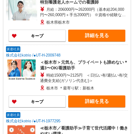
特別養護老人ホームでの看護師
月給：206000円〜262000円（基本給204,000
円〜260,000円＋手当2000円） ※資格や経験など
による …一律手当… 業務手当：2,000円 …その
栃木県栃木市
他手当… 連絡当番手当：1,000円/日 賞与：年2回
（前年度実績3.6ヶ月） 昇給：年1回 固定残業代
詳細を見る
キープ
なし（超過分別途支給）
派遣社員
株式会社kotrio /●UT-H-2009748
＜栃木市＞元気も、プライベートも諦めない＊
週3〜OK/看護助手
時給1500円〜2125円 ＜日払い有/週払い有/交
通費全支給(ガソリン代含む)＞
栃木市 ＊最寄り駅：新栃木
詳細を見る
キープ
派遣社員
株式会社kotrio /●UT-H-1977295
≪栃木市／看護助手≫子育て世代活躍中！働き
やすい環境♪