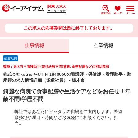
関東
の求人
▼エリア変更
この求人の応募期間は既に終了しております。
仕事情報
企業情報
派遣社員
職種：栃木市＊看護助手(資格経験不問)募集♪食事配膳などの補助業務
株式会社kotrio /●UT-H-1840050の看護師・保健師・看護助手・助
産師の求人情報詳細（派遣社員） - 栃木市
綺麗な病院で食事配膳や生活ケアなどをお任せ！年
齢不問/学歴不問
弊社ではあなたにピッタリの職場をご案内します。希望
勤務地や曜日・時間などお気軽にご相談ください。担
当...