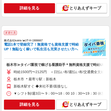
ン代含む)/日払い可/週払い可＞
栃木市 ＊最寄り駅：新栃木
詳細を見る
とりあえずキープ
詳細を見る
キープ
派遣社員
派遣社員
株式会社kotrio /●UT-H-1959677
20代〜50代活躍中！デイサービスの看護師＊
株式会社kotrio /●UT-H-1906667
電話1本で登録完了！無資格でも資格支援で時給
残業なし◎日勤のみ
UP！無駄なく稼いで私生活も充実させたい方へ
時給2000円〜2500円＜交通費全額支給(ガソリ
ン代含む)/日払い可/週払い可＞
栃木市 ＊最寄り駅：新栃木
栃木市≫タイパ重視で稼げる看護助手＊無料資格支援で時給UP
時給1500円〜2125円 ＜日払い有/週払い有/交通費全支給(ガ
詳細を見る
キープ
栃木市 ＊最寄り駅：新栃木
派遣社員
新栃木駅すぐ ◆来社不要/面接なし
株式会社kotrio /●UT-H-1909018
▼シフト制/週3日〜 9：00〜18：00 10：30〜19：30 休
栃木市＊病院のサポート役♪高時給＆充実の研
修で安心スタート
詳細を見る
とりあえずキープ
時給1500円〜2125円 ＜日払い有/週払い有/交
通費全支給(ガソリン代含む)＞