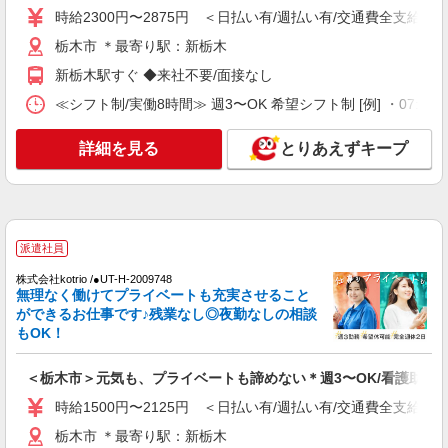
時給2300円〜2875円 ＜日払い有/週払い有/交通費全支給(ガ
支給(ガソリン代含む)＞
栃木市 ◆来社不要
栃木市 ＊最寄り駅：新栃木
新栃木駅すぐ ◆来社不要/面接なし
詳細を見る
キープ
≪シフト制/実働8時間≫ 週3〜OK 希望シフト制 [例] ・07:00 〜 16
派遣社員
詳細を見る
とりあえずキープ
株式会社kotrio /●UT-H-1959219
栃木市｜看護師さんのサポートスタッフ募集♪
医療行為なし
時給1500円〜2125円 ＜日払い有/週払い有/交
通費全支給(ガソリン代含む)＞
派遣社員
栃木市 ＊最寄り駅：新栃木
株式会社kotrio /●UT-H-2009748
無理なく働けてプライベートも充実させること
詳細を見る
キープ
ができるお仕事です♪残業なし◎夜勤なしの相談
もOK！
派遣社員
株式会社kotrio /●UT-H-2020656
＜栃木市＞元気も、プライベートも諦めない＊週3〜OK/看護助手
≪栃木市≫年齢不問！０からスタートでも活躍
時給1500円〜2125円 ＜日払い有/週払い有/交通費全支給(ガ
できる看護助手♪
栃木市 ＊最寄り駅：新栃木
時給1500円〜2125円 ＜日払い有/週払い有/交