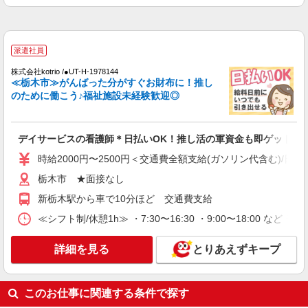
栃木市 ＊最寄り駅：新栃木
詳細を見る
キープ
派遣社員
株式会社kotrio /●UT-H-1978144
派遣社員
≪栃木市≫がんばった分がすぐお財布に！推し
株式会社kotrio /●UT-H-1811625
のために働こう♪福祉施設未経験歓迎◎
≪栃木市≫16時帰宅もOK♪病院で補助だけの
まったり作業
時給1500円〜2125円 ＜日払い有/週払い有/交
デイサービスの看護師＊日払いOK！推し活の軍資金も即ゲット◎
通費全支給(ガソリン代含む)＞
時給2000円〜2500円＜交通費全額支給(ガソリン代含む)/日払
栃木市
栃木市 ★面接なし
詳細を見る
キープ
新栃木駅から車で10分ほど 交通費支給
≪シフト制/休憩1h≫ ・7:30〜16:30 ・9:00〜18:00 など 
派遣社員
株式会社kotrio /●UT-H-2069517
詳細を見る
とりあえずキープ
看護助手／資格も経験も必要なし＊やさしい気
持ちがあれば十分◎
時給1500円〜2125円 ＜日払い有/週払い有/交
このお仕事に関連する条件で探す
通費全支給(ガソリン代含む)＞