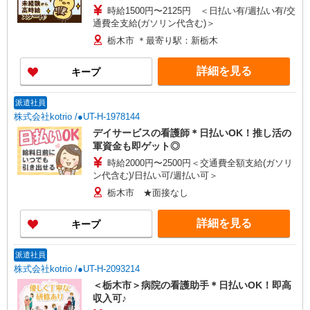
時給1500円〜2125円 ＜日払い有/週払い有/交
通費全支給(ガソリン代含む)＞
栃木市 ＊最寄り駅：新栃木
詳細を見る
キープ
派遣社員
株式会社kotrio /●UT-H-1978144
デイサービスの看護師＊日払いOK！推し活の
軍資金も即ゲット◎
時給2000円〜2500円＜交通費全額支給(ガソリ
ン代含む)/日払い可/週払い可＞
栃木市 ★面接なし
詳細を見る
キープ
派遣社員
株式会社kotrio /●UT-H-2093214
＜栃木市＞病院の看護助手＊日払いOK！即高
収入可♪