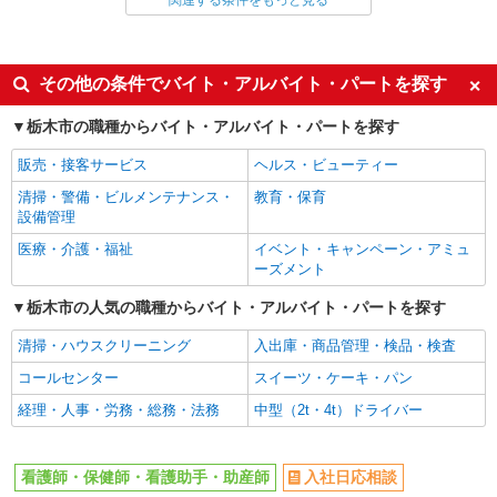
関連する条件をもっと見る
同じ雇用形態から新栃木駅の求人を探す
派遣社員
同じ特徴から新栃木駅の求人を探す
その他の条件でバイト・アルバイト・パートを探す
入社日応相談
未経験歓迎
栃木市の職種からバイト・アルバイト・パートを探す
経験者・有資格者歓迎
新卒・第二新卒歓迎
販売・接客サービス
ヘルス・ビューティー
女性活躍中
主婦・主夫歓迎
清掃・警備・ビルメンテナンス・
教育・保育
フリーター歓迎
学歴不問
設備管理
ブランクOK
ミドル（40代～）活躍中
医療・介護・福祉
イベント・キャンペーン・アミュ
ーズメント
エルダー（50代～）活躍中
シニア（60代～）活躍中
栃木市の人気の職種からバイト・アルバイト・パートを探す
高収入・高額
ボーナス・賞与あり
昇給あり
完全週休2日制
清掃・ハウスクリーニング
入出庫・商品管理・検品・検査
フルタイム歓迎
禁煙・分煙
コールセンター
スイーツ・ケーキ・パン
駅直結・駅チカ
車通勤OK
経理・人事・労務・総務・法務
中型（2t・4t）ドライバー
バイク通勤OK
自転車通勤OK
残業少なめ（月20h未満）
交通費支給
看護師・保健師・看護助手・助産師
入社日応相談