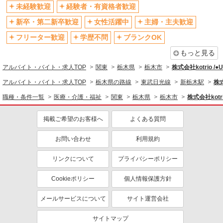
社会保険あり
産休・育休取得実績あり
未経験歓迎
経験者・有資格者歓迎
退職金・財形貯蓄制度あり
各種手当（家族・役職・インセン
新卒・第二新卒歓迎
女性活躍中
主婦・主夫歓迎
ティブなど）あり
フリーター歓迎
学歴不問
ブランクOK
制服貸与
研修制度あり
もっと見る
資格取得支援制度あり
アルバイト・バイト・求人TOP
関東
栃木県
栃木市
株式会社kotrio /
同じ職種から求人を探す
アルバイト・バイト・求人TOP
栃木県の路線
東武日光線
新栃木駅
株式
医療・介護・福祉
職種・条件一覧
医療・介護・福祉
関東
栃木県
栃木市
株式会社kotr
看護師・保健師・看護助手・助産師
掲載ご希望のお客様へ
よくある質問
同じ特徴から求人を探す
未経験歓迎
お問い合わせ
ミドル（40代～）活躍中
利用規約
ボーナス・賞与あり
車通勤OK
リンクについて
プライバシーポリシー
交通費支給
社会保険あり
Cookieポリシー
個人情報保護方針
産休・育休取得実績あり
メールサービスについて
サイト運営会社
サイトマップ