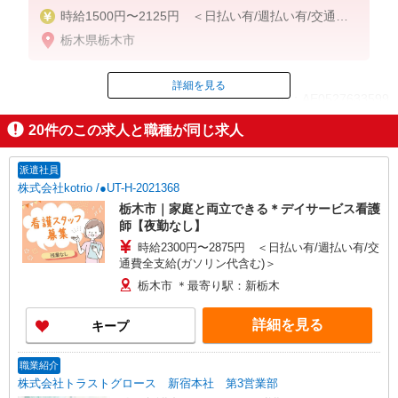
時給1500円〜2125円 ＜日払い有/週払い有/交通費
全支給(ガソリン代含む)＞
栃木県栃木市
詳細を見る
ID：AE0527633599
20
件のこの求人と職種が同じ求人
掲載期間終了
派遣社員
株式会社kotrio /●UT-H-2021368
栃木市｜家庭と両立できる＊デイサービス看護
師【夜勤なし】
時給2300円〜2875円 ＜日払い有/週払い有/交
通費全支給(ガソリン代含む)＞
栃木市 ＊最寄り駅：新栃木
詳細を見る
キープ
職業紹介
株式会社トラストグロース 新宿本社 第3営業部