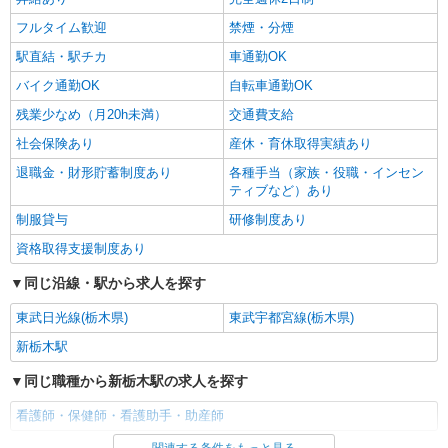
詳細を見る
キープ
※上記金額に消費税を加えた金額をお支払いいた
フルタイム歓迎
禁煙・分煙
します ※交通費・電話代は弊社負担。その他、支
援内容により細則あり。
駅直結・駅チカ
車通勤OK
バイク通勤OK
自転車通勤OK
残業少なめ（月20h未満）
交通費支給
社会保険あり
産休・育休取得実績あり
退職金・財形貯蓄制度あり
各種手当（家族・役職・インセン
ティブなど）あり
制服貸与
研修制度あり
資格取得支援制度あり
同じ沿線・駅から求人を探す
東武日光線(栃木県)
東武宇都宮線(栃木県)
新栃木駅
同じ職種から新栃木駅の求人を探す
看護師・保健師・看護助手・助産師