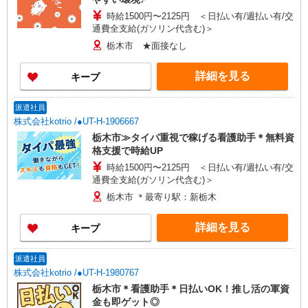
時給1500円〜2125円 ＜日払い有/週払い有/交
通費全支給(ガソリン代含む)＞
栃木市 ★面接なし
詳細を見る
キープ
派遣社員
株式会社kotrio /●UT-H-1906667
栃木市≫タイパ重視で稼げる看護助手＊無料資
格支援で時給UP
時給1500円〜2125円 ＜日払い有/週払い有/交
通費全支給(ガソリン代含む)＞
栃木市 ＊最寄り駅：新栃木
詳細を見る
キープ
派遣社員
株式会社kotrio /●UT-H-1980767
栃木市＊看護助手＊日払いOK！推し活の軍資
金も即ゲット◎