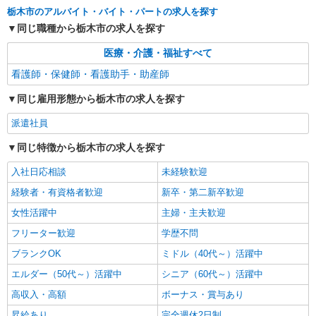
栃木市//栃木駅の近く
栃木市のアルバイト・バイト・パートの求人を探す
同じ職種から栃木市の求人を探す
詳細を見る
キープ
医療・介護・福祉すべて
業務委託
看護師・保健師・看護助手・助産師
SOMPOヘルスサポート株式会社 全支援対応コース
同じ雇用形態から栃木市の求人を探す
保健師・管理栄養士 特定保健指導
報酬：出来高制 報酬額（消費税抜き）： ・事
派遣社員
業所一括面談(対面) 1日：10,000円〜14,716円 ・
個別訪問(対面) 1件：4,286円〜5,239円 ・遠隔面
同じ特徴から栃木市の求人を探す
【活動エリア】栃木県栃木市及びその周辺
談 1件：1,500〜1,691円 ・電話支援 1件：
1,000円〜1,429円 ・ICTメール支援 1件：500円
入社日応相談
未経験歓迎
詳細を見る
キープ
※上記金額に消費税を加えた金額をお支払いいた
経験者・有資格者歓迎
新卒・第二新卒歓迎
します ※交通費・電話代は弊社負担。その他、支
援内容により細則あり。
女性活躍中
主婦・主夫歓迎
業務委託
SOMPOヘルスサポート株式会社 全支援対応コース
フリーター歓迎
学歴不問
特定保健指導（保健師・管理栄養士）
ブランクOK
ミドル（40代～）活躍中
報酬：完全出来高制 報酬額（消費税抜き）：
・事業所一括面談(対面) 1日：10,000円〜14,716
エルダー（50代～）活躍中
シニア（60代～）活躍中
円 ・個別訪問(対面) 1件：4,286円〜5,239円 ・
【活動エリア】栃木県栃木市及びその周辺
高収入・高額
ボーナス・賞与あり
遠隔面談 1件：1500〜1691円 ・電話支援 1
件：1,000円〜1,429円 ・メール支援 1件：500円
昇給あり
完全週休2日制