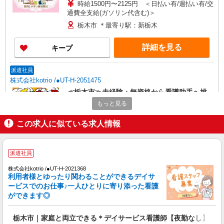
時給1500円〜2125円 ＜日払い有/週払い有/交
通費全支給(ガソリン代含む)＞
栃木市 ＊最寄り駅：新栃木
詳細を見る
キープ
派遣社員
株式会社kotrio /●UT-H-2051475
≪栃木市≫未経験・無資格から看護助手へ挑
戦！シフト相談OK♪
もっと見る
時給1500円〜2125円 ＜日払い有/週払い有/交
通費全支給(ガソリン代含む)＞
この求人に似ている求人情報
栃木市 ＊最寄り駅：新栃木
派遣社員
詳細を見る
キープ
株式会社kotrio /●UT-H-2021368
利用者様とゆったり関わることができるデイサ
派遣社員
ービスでのお仕事♪一人ひとりに寄り添った看護
株式会社kotrio /●UT-H-1855984
ができます◎
栃木市▼デイサービスの看護師▼ラクラク業務
♪時短相談OK
栃木市｜家庭と両立できる＊デイサービス看護師【夜勤なし】
時給2000円〜 ＜日払い有/週払い有/交通費全