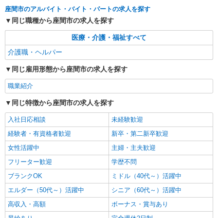
職業紹介
座間市のアルバイト・バイト・パートの求人を探す
株式会社kotrio /●YK-S-2083247
同じ職種から座間市の求人を探す
住宅型有料老人ホームSTAFF＊負担少なめで
資格勉強と両立可♪
医療・介護・福祉すべて
【正社員】月給240,000〜400,000円 ・基本
介護職・ヘルパー
給：200,000円〜220,000円 ・資格手当：10,000〜
30,000円 ・役職手当：10,000〜70,000円 ・処遇改
座間市 最寄り駅：相武台前
同じ雇用形態から座間市の求人を探す
善手当：20,000〜60,000円（勤続年数、保有資格
により変動） ・固定残業手当：20,000円（10時
職業紹介
詳細を見る
キープ
間） ※固定残業時間を超過する場合には超過勤務
手当として別途支給 ・夜勤手当：10,000円/1回
同じ特徴から座間市の求人を探す
（上記給与とは別に支給） 下記資格をお持ちの方
職業紹介
歓迎 ・認知症介護基礎研修 ・初任者研修 ・実務
入社日応相談
未経験歓迎
株式会社kotrio /●YK-S-2096914
者研修 ・介護福祉士 など
正社員で採用します。最短2週間で内定でま
経験者・有資格者歓迎
新卒・第二新卒歓迎
す。就労支援STAFF募集
女性活躍中
主婦・主夫歓迎
【正社員】月給240,000〜400,000円 ・基本
フリーター歓迎
学歴不問
給：200,000円〜220,000円 ・資格手当：10,000〜
30,000円 ・役職手当：10,000〜70,000円 ・処遇改
神奈川県座間市
ブランクOK
ミドル（40代～）活躍中
善手当：20,000〜60,000円（勤続年数、保有資格
により変動） ・固定残業手当：20,000円（10時
エルダー（50代～）活躍中
シニア（60代～）活躍中
詳細を見る
キープ
間） ※固定残業時間を超過する場合には超過勤務
高収入・高額
ボーナス・賞与あり
手当として別途支給 ・夜勤手当：10,000円/1回
（上記給与とは別に支給） 下記資格をお持ちの方