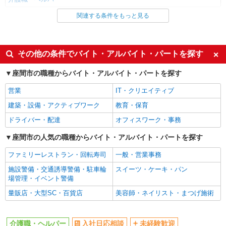
関連する条件をもっと見る
同じ雇用形態からかしわ台駅の求人を探す
職業紹介
同じ特徴からかしわ台駅の求人を探す
その他の条件でバイト・アルバイト・パートを探す
入社日応相談
未経験歓迎
座間市の職種からバイト・アルバイト・パートを探す
経験者・有資格者歓迎
新卒・第二新卒歓迎
営業
IT・クリエイティブ
女性活躍中
主婦・主夫歓迎
建築・設備・アクティブワーク
教育・保育
フリーター歓迎
学歴不問
ドライバー・配達
オフィスワーク・事務
ブランクOK
ミドル（40代～）活躍中
座間市の人気の職種からバイト・アルバイト・パートを探す
エルダー（50代～）活躍中
シニア（60代～）活躍中
ファミリーレストラン・回転寿司
一般・営業事務
高収入・高額
ボーナス・賞与あり
施設警備・交通誘導警備・駐車輪
スイーツ・ケーキ・パン
昇給あり
完全週休2日制
場管理・イベント警備
フルタイム歓迎
禁煙・分煙
量販店・大型SC・百貨店
美容師・ネイリスト・まつげ施術
駅直結・駅チカ
車通勤OK
バイク通勤OK
自転車通勤OK
介護職・ヘルパー
入社日応相談
未経験歓迎