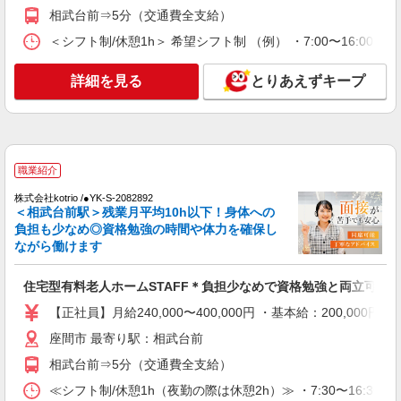
詳細を見る
キープ
相武台前⇒5分（交通費全支給）
＜シフト制/休憩1h＞ 希望シフト制 （例） ・7:00〜16:00 ・8:
職業紹介
株式会社kotrio /●YK-S-2097996
詳細を見る
とりあえずキープ
介護職の正社員で夜勤一切ナシ！デイサービス
★座間駅
【正社員】月給240,000〜400,000円 ・基本
給：200,000円〜220,000円 ・資格手当：10,000〜
30,000円 ・役職手当：10,000〜70,000円 ・処遇改
神奈川県座間市
職業紹介
善手当：20,000〜60,000円（勤続年数、保有資格
により変動） ・固定残業手当：20,000円（10時
株式会社kotrio /●YK-S-2082892
詳細を見る
キープ
間） ※固定残業時間を超過する場合には超過勤務
＜相武台前駅＞残業月平均10h以下！身体への
手当として別途支給 ・夜勤手当：10,000円/1回
負担も少なめ◎資格勉強の時間や体力を確保し
（上記給与とは別に支給） 下記資格をお持ちの方
アルバイト
パート
派遣社員
紹介予定派遣
ながら働けます
歓迎 ・認知症介護基礎研修 ・初任者研修 ・実務
日研トータルソーシング株式会社 メディカルケア事業部/町田オフィ
者研修 ・介護福祉士 など
ス
住宅型有料老人ホームSTAFF＊負担少なめで資格勉強と両立可♪
未経験・無資格OKの介護スタッフ
【正社員】月給240,000〜400,000円 ・基本給：200,0
時給1,500円〜1,750円 ★週払いOK（規定あ
り） ※給与幅は経験・能力による
座間市 最寄り駅：相武台前
神奈川県座間市 【最寄駅】相武台前駅 ★勤務
相武台前⇒5分（交通費全支給）
地は3000ヶ所以上★ 自宅から通いやすいエリアな
≪シフト制/休憩1h（夜勤の際は休憩2h）≫ ・7:30〜16:30 ・9:
ど、お好きな勤務地をお選び下さい！！