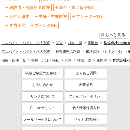
残業少なめ（月20h未満）
交通費支給
経験者・有資格者歓迎
新卒・第二新卒歓迎
社会保険あり
産休・育休取得実績あり
女性活躍中
主婦・主夫歓迎
フリーター歓迎
退職金・財形貯蓄制度あり
各種手当（家族・役職・インセン
ティブなど）あり
学歴不問
ブランクOK
制服貸与
研修制度あり
もっと見る
資格取得支援制度あり
アルバイト・バイト・求人TOP
関東
神奈川県
座間市
株式会社kotrio 
同じ職種から求人を探す
アルバイト・バイト・求人TOP
神奈川県の路線
相鉄本線
かしわ台駅
職種・条件一覧
医療・介護・福祉
関東
神奈川県
座間市
株式会社kot
医療・介護・福祉
介護職・ヘルパー
掲載ご希望のお客様へ
よくある質問
同じ特徴から求人を探す
お問い合わせ
利用規約
未経験歓迎
ミドル（40代～）活躍中
リンクについて
プライバシーポリシー
ボーナス・賞与あり
車通勤OK
交通費支給
社会保険あり
Cookieポリシー
個人情報保護方針
産休・育休取得実績あり
メールサービスについて
サイト運営会社