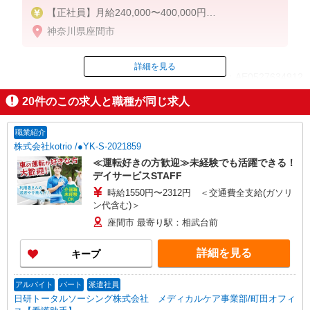
【正社員】月給240,000〜400,000円
・基本給：200,000円〜220,000円
神奈川県座間市
・資格手当：10,000〜30,000円
・役職手当：10,000〜70,000円
・処遇改善手当：20,000〜60,000円（勤続年数、保
詳細を見る
ID：AE0527634912
有資格により変動）
・固定残業手当：20,000円（10時間）
20
件のこの求人と職種が同じ求人
※固定残業時間を超過する場合には超過勤務手当と
掲載期間終了
して別途支給
・夜勤手当：10,000円/1回（上記給与とは別に支給
職業紹介
）
株式会社kotrio /●YK-S-2021859
≪運転好きの方歓迎≫未経験でも活躍できる！
下記資格をお持ちの方歓迎
デイサービスSTAFF
・認知症介護基礎研修
時給1550円〜2312円 ＜交通費全支給(ガソリ
・初任者研修
ン代含む)＞
・実務者研修
・介護福祉士 など
座間市 最寄り駅：相武台前
詳細を見る
キープ
アルバイト
パート
派遣社員
日研トータルソーシング株式会社 メディカルケア事業部/町田オフィ