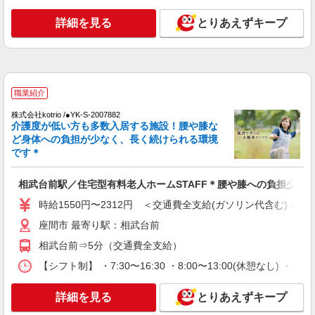
詳細を見る
キープ
詳細を見る
とりあえずキープ
派遣社員
（株）ウィルオブ・ワークCW 藤沢支店/ms140301
高齢者向けマンションstaff
時給1900円 ◆前払い・日払い・週払いOK
職業紹介
神奈川県座間市
株式会社kotrio /●YK-S-2007882
介護度が低い方も多数入居する施設！腰や膝な
ど身体への負担が少なく、長く続けられる環境
詳細を見る
キープ
です＊
職業紹介
相武台前駅／住宅型有料老人ホームSTAFF＊腰や膝への負担少な
株式会社kotrio /●YK-S-2098483
≪相武台前駅≫高月給24万〜/賞与年2回｜就労
時給1550円〜2312円 ＜交通費全支給(ガソリン代含む)＞
支援施設
座間市 最寄り駅：相武台前
【正社員】月給240,000〜400,000円 ・基本
相武台前⇒5分（交通費全支給）
給：200,000円〜220,000円 ・資格手当：10,000〜
30,000円 ・役職手当：10,000〜70,000円 ・処遇改
神奈川県座間市
【シフト制】 ・7:30〜16:30 ・8:00〜13:00(休憩なし) ・
善手当：20,000〜60,000円（勤続年数、保有資格
により変動） ・固定残業手当：20,000円（10時
詳細を見る
キープ
詳細を見る
とりあえずキープ
間） ※固定残業時間を超過する場合には超過勤務
手当として別途支給 ・夜勤手当：10,000円/1回