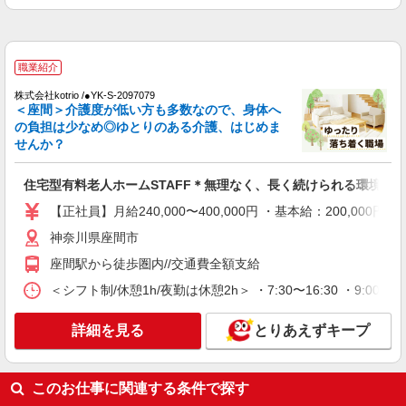
（上記給与とは別に支給） 下記資格をお持ちの方
職業紹介
歓迎 ・認知症介護基礎研修 ・初任者研修 ・実務
株式会社kotrio /●YK-S-2098491
者研修 ・介護福祉士 など
≪座間駅≫高月給24万〜/賞与年2回｜就労支援
職業紹介
施設
【正社員】月給240,000〜400,000円 ・基本
株式会社kotrio /●YK-S-2097079
＜座間＞介護度が低い方も多数なので、身体へ
給：200,000円〜220,000円 ・資格手当：10,000〜
の負担は少なめ◎ゆとりのある介護、はじめま
30,000円 ・役職手当：10,000〜70,000円 ・処遇改
神奈川県座間市
せんか？
善手当：20,000〜60,000円（勤続年数、保有資格
により変動） ・固定残業手当：20,000円（10時
詳細を見る
キープ
間） ※固定残業時間を超過する場合には超過勤務
住宅型有料老人ホームSTAFF＊無理なく、長く続けられる環境＊
手当として別途支給 ・夜勤手当：10,000円/1回
（上記給与とは別に支給） 下記資格をお持ちの方
【正社員】月給240,000〜400,000円 ・基本給：200,0
派遣社員
歓迎 ・認知症介護基礎研修 ・初任者研修 ・実務
株式会社kotrio /●YK-H-1554036
神奈川県座間市
者研修 ・介護福祉士 など
≪相武台前駅≫綺麗な高齢者マンションの見守
座間駅から徒歩圏内//交通費全額支給
りSTAFF＊
＜シフト制/休憩1h/夜勤は休憩2h＞ ・7:30〜16:30 ・9:00〜1
時給1600円〜2250円 ◆日払い/週払いOK/交
通費全支給（ガソリン代含む）◆
詳細を見る
とりあえずキープ
座間市 【最寄り：相武台前駅】
詳細を見る
キープ
このお仕事に関連する条件で探す