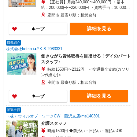
【正社員】月給240,000〜400,000円 ・基本
給：200,000円〜220,000円 ・資格手当：10,000〜
30,000円 ・役職手当：10,000〜70,000円 ・処遇改
座間市 最寄り駅：相武台前
善手当：20,000〜60,000円（勤続年数、保有資格
により変動） ・固定残業手当：20,000円（10時
詳細を見る
キープ
間） ※固定残業時間を超過する場合には超過勤務
手当として別途支給 ・夜勤手当：10,000円/1回
（上記給与とは別に支給） 下記資格をお持ちの方
職業紹介
歓迎 ・認知症介護基礎研修 ・初任者研修 ・実務
株式会社kotrio /●YK-S-2083331
者研修 ・介護福祉士 など
働きながら資格取得を目指せる！デイのパート
スタッフ♪
時給1550円〜2312円 ＜交通費全支給(ガソリ
ン代含む)＞
座間市 最寄り駅：相武台前
詳細を見る
キープ
派遣社員
（株）ウィルオブ・ワークCW 藤沢支店/ms140301
介護スタッフ
時給1500円 ◆前払い・日払い・週払いOK