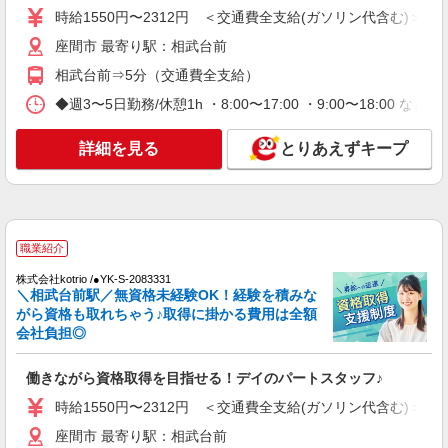
時給1550円〜2312円 ＜交通費全支給(ガソリン代含む)＞
詳細を見る
キープ
座間市 最寄り駅：相武台前
相武台前⇒5分（交通費全支給）
派遣社員
株式会社トラストグロース 新宿本社 第2営業部
◆週3〜5日勤務/休憩1h ・8:00〜17:00 ・9:00〜18:00 など
サービス付き高齢者向け住宅での夜専介護士
1夜勤：29450円〜32775円 ※資格や経験など
詳細を見る
とりあえずキープ
による
神奈川県座間市
詳細を見る
キープ
職業紹介
株式会社kotrio /●YK-S-2083331
職業紹介
＼相武台前駅／無資格未経験OK！経験を積みな
株式会社kotrio /●YK-S-2023574
がら資格も取れちゃう♪取得に掛かる費用は全額
相武台前駅≫1日5h〜勤務OK＊高齢者マンシ
会社負担◎
ョンのサポートSTAFF
時給1550円〜2312円 ＜交通費全支給(ガソリ
働きながら資格取得を目指せる！デイのパートスタッフ♪
ン代含む)＞
時給1550円〜2312円 ＜交通費全支給(ガソリン代含む)＞
座間市 最寄り駅：相武台前
座間市 最寄り駅：相武台前