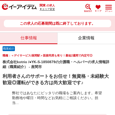
関東
の求人
▼エリア変更
この求人の応募期間は既に終了しております。
仕事情報
企業情報
職業紹介
職種：＜デイサービス/座間駅＞面接同席も有り！最短2週間で内定可◎
株式会社kotrio /●YK-S-1850879の介護職・ヘルパーの求人情報詳
細（職業紹介） - 座間市
利用者さんのサポートをお任せ！無資格・未経験大
歓迎◎運転ができる方は尚大歓迎です♪
弊社ではあなたにピッタリの職場をご案内します。希望
勤務地や曜日・時間などお気軽にご相談ください。担
当...