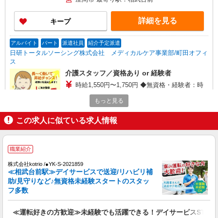
詳細を見る
キープ
アルバイト
パート
派遣社員
紹介予定派遣
日研トータルソーシング株式会社 メディカルケア事業部/町田オフィ
ス
介護スタッフ／資格あり or 経験者
時給1,550円〜1,750円 ◆無資格・経験者：時
給1,550円〜 ◆初任者研修・未経験：時給1,550
もっと見る
円〜 ◆初任者研修・経験者：時給1,650円〜 ◆介
神奈川県座間市 【最寄駅】座間駅 ★勤務地は
護福祉士：時給1,750円〜 ※経験者は3ヶ月以上 ※
3000ヶ所以上★ 自宅から通いやすいエリアなど、
この求人に似ている求人情報
給与幅は経験・能力による ★週払いOK（規定あ
お好きな勤務地をお選び下さい！！
り）
詳細を見る
キープ
職業紹介
派遣社員
株式会社kotrio /●YK-S-2021859
株式会社トラストグロース 新宿本社 第2営業部
≪相武台前駅≫デイサービスで送迎/リハビリ補
特別養護老人ホームでの介護士
助/見守りなど♪無資格未経験スタートのスタッ
フ多数
時給：1250円〜1400円 ※資格や経験などに
よる
≪運転好きの方歓迎≫未経験でも活躍できる！デイサービスSTAF
神奈川県座間市