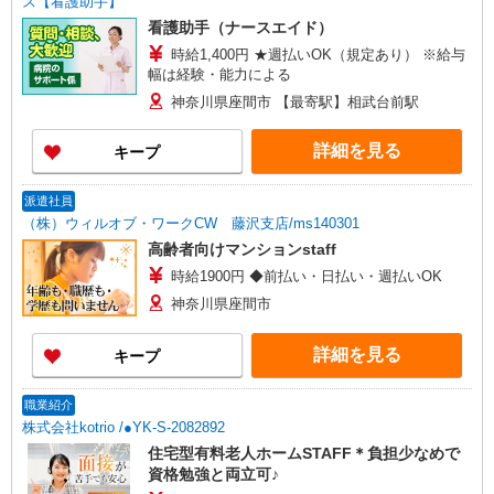
ス【看護助手】
看護助手（ナースエイド）
時給1,400円 ★週払いOK（規定あり） ※給与
幅は経験・能力による
神奈川県座間市 【最寄駅】相武台前駅
詳細を見る
キープ
派遣社員
（株）ウィルオブ・ワークCW 藤沢支店/ms140301
高齢者向けマンションstaff
時給1900円 ◆前払い・日払い・週払いOK
神奈川県座間市
詳細を見る
キープ
職業紹介
株式会社kotrio /●YK-S-2082892
住宅型有料老人ホームSTAFF＊負担少なめで
資格勉強と両立可♪