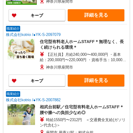
神奈川県座間市
詳細を見る
キープ
職業紹介
株式会社kotrio /●YK-S-2097079
住宅型有料老人ホームSTAFF＊無理なく、長
く続けられる環境＊
【正社員】月給240,000〜400,000円 ・基本
給：200,000円〜220,000円 ・資格手当：10,000〜
30,000円 ・役職手当：10,000〜70,000円 ・処遇改
神奈川県座間市
善手当：20,000〜60,000円（勤続年数、保有資格
により変動） ・固定残業手当：20,000円（10時
詳細を見る
キープ
間） ※固定残業時間を超過する場合には超過勤務
手当として別途支給 ・夜勤手当：10,000円/1回
（上記給与とは別に支給） 下記資格をお持ちの方
職業紹介
歓迎 ・認知症介護基礎研修 ・初任者研修 ・実務
株式会社kotrio /●YK-S-2007882
者研修 ・介護福祉士 など
相武台前駅／住宅型有料老人ホームSTAFF＊
腰や膝への負担少なめ◎
時給1550円〜2312円 ＜交通費全支給(ガソリ
ン代含む)＞
座間市 最寄り駅：相武台前