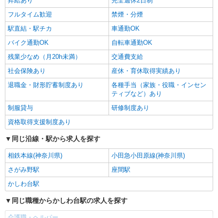
昇給あり
完全週休2日制
歓迎 ・認知症介護基礎研修 ・初任者研修 ・実務
フルタイム歓迎
禁煙・分煙
者研修 ・介護福祉士 など
駅直結・駅チカ
車通勤OK
バイク通勤OK
自転車通勤OK
残業少なめ（月20h未満）
交通費支給
社会保険あり
産休・育休取得実績あり
退職金・財形貯蓄制度あり
各種手当（家族・役職・インセン
ティブなど）あり
制服貸与
研修制度あり
資格取得支援制度あり
同じ沿線・駅から求人を探す
相鉄本線(神奈川県)
小田急小田原線(神奈川県)
さがみ野駅
座間駅
かしわ台駅
同じ職種からかしわ台駅の求人を探す
介護職・ヘルパー