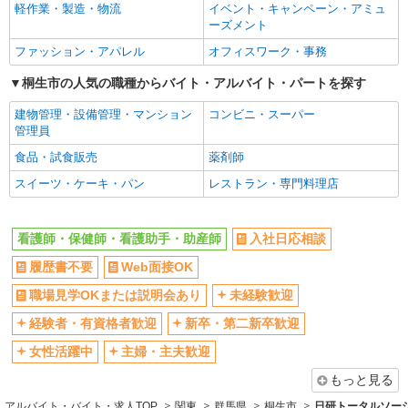
通費全支給(ガソリン代含む)＞
軽作業・製造・物流
イベント・キャンペーン・アミュ
未経験歓迎
経験者・有資格者歓迎
群馬県桐生市
ーズメント
新卒・第二新卒歓迎
女性活躍中
ファッション・アパレル
オフィスワーク・事務
詳細を見る
キープ
主婦・主夫歓迎
フリーター歓迎
桐生市の人気の職種からバイト・アルバイト・パートを探す
学歴不問
ブランクOK
派遣社員
建物管理・設備管理・マンション
コンビニ・スーパー
株式会社kotrio /●TK-H-1855127
ミドル（40代～）活躍中
エルダー（50代～）活躍中
管理員
桐生駅＊看護助手(資格経験不問)募集♪食事配
シニア（60代～）活躍中
昇給あり
食品・試食販売
薬剤師
膳などの補助業務
週払い
週2～3日勤務OK
スイーツ・ケーキ・パン
レストラン・専門料理店
時給1500円〜2125円 ＜日払い有/週払い有/交
通費全支給(ガソリン代含む)＞
10時～勤務OK
16時前退社OK
群馬県桐生市
時間や曜日が選べる・シフト自由
深夜
看護師・保健師・看護助手・助産師
入社日応相談
禁煙・分煙
残業ほぼなし
詳細を見る
キープ
履歴書不要
Web面接OK
転勤なし
登録制
職場見学OKまたは説明会あり
未経験歓迎
派遣社員
交通費支給
社会保険あり
経験者・有資格者歓迎
新卒・第二新卒歓迎
株式会社kotrio /●TK-H-2099698
社割・特典あり
研修制度あり
＜高時給＞新桐生駅近くの病院で安定した働き
女性活躍中
主婦・主夫歓迎
方を★看護助手♪
資格取得支援制度あり
もっと見る
時給1400円〜2125円 ＜日払い有/週払い有/交
同じ職種から求人を探す
通費全支給(ガソリン代含む)＞
アルバイト・バイト・求人TOP
関東
群馬県
桐生市
日研トータルソー