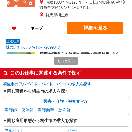
時給1500円〜2125円 ＜日払い有/週払い有/交
通費全支給(ガソリン代含む)＞
群馬県桐生市
詳細を見る
キープ
派遣社員
株式会社kotrio /●TK-H-2099847
新桐生駅近く＊綺麗な病院で看護助手デビュー
♪無資格・未経験OK
もっと見る
時給1500円〜2125円 ＜日払い有/週払い有/交
通費全支給(ガソリン代含む)＞
このお仕事に関連する条件で探す
桐生市｜新桐生駅
桐生市のアルバイト・バイト・パートの求人を探す
同じ職種から桐生市の求人を探す
詳細を見る
キープ
医療・介護・福祉すべて
派遣社員
看護師・保健師・看護助手・助産師
株式会社kotrio /●TK-H-2013797
≪桐生駅≫未経験・無資格から看護助手へ挑
同じ雇用形態から桐生市の求人を探す
戦！シフト相談OK♪
アルバイト
パート
時給1500円〜2125円 ＜日払い有/週払い有/交