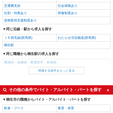
通費全支給(ガソリン代含む)＞
交通費支給
社会保険あり
群馬県桐生市
社割・特典あり
研修制度あり
詳細を見る
キープ
資格取得支援制度あり
同じ沿線・駅から求人を探す
派遣社員
株式会社kotrio /●TK-H-2099843
ＪＲ両毛線(群馬県)
わたらせ渓谷鐵道(群馬県)
桐生駅近く＊綺麗な病院で看護助手デビュー♪
桐生駅
無資格・未経験OK
時給1500円〜2125円 ＜日払い有/週払い有/交
同じ職種から桐生駅の求人を探す
通費全支給(ガソリン代含む)＞
看護師・保健師・看護助手・助産師
群馬県桐生市
関連する条件をもっと見る
同じ雇用形態から桐生駅の求人を探す
詳細を見る
キープ
アルバイト
パート
派遣社員
派遣社員
その他の条件でバイト・アルバイト・パートを探す
株式会社kotrio /●TK-H-2014063
同じ特徴から桐生駅の求人を探す
高収入を目指したい方必見！未経験でも日収
桐生市の職種からバイト・アルバイト・パートを探す
1.1万〜可！看護助手
入社日応相談
履歴書不要
飲食・フード
教育・保育
時給1500円〜2125円 ＜日払い有/週払い有/交
Web面接OK
職場見学OKまたは説明会あり