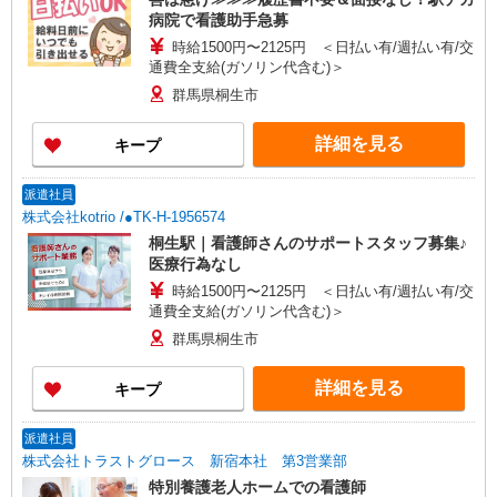
病院で看護助手急募
時給1500円〜2125円 ＜日払い有/週払い有/交
通費全支給(ガソリン代含む)＞
群馬県桐生市
詳細を見る
キープ
派遣社員
株式会社kotrio /●TK-H-1956574
桐生駅｜看護師さんのサポートスタッフ募集♪
医療行為なし
時給1500円〜2125円 ＜日払い有/週払い有/交
通費全支給(ガソリン代含む)＞
群馬県桐生市
詳細を見る
キープ
派遣社員
株式会社トラストグロース 新宿本社 第3営業部
特別養護老人ホームでの看護師