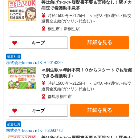
善は急げ≫≫≫履歴書不要＆面接なし！駅チカ
病院で看護助手急募
時給1500円〜2125円 ＜日払い有/週払い有/交
通費全支給(ガソリン代含む)＞
桐生市｜新桐生駅
詳細を見る
キープ
派遣社員
株式会社kotrio /●TK-H-2014329
≪桐生駅≫年齢不問！０からスタートでも活躍
できる看護助手♪
時給1500円〜2125円 ＜日払い有/週払い有/交
通費全支給(ガソリン代含む)＞
群馬県桐生市
詳細を見る
キープ
派遣社員
株式会社kotrio /●TK-H-2093773
善は急げ≫≫≫履歴書不要＆面接なし！駅チカ