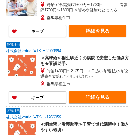
時給：准看護師1600円〜1700円 看護
師1700円〜1800円 ※資格や経験などによる
群馬県桐生市
詳細を見る
キープ
派遣社員
株式会社kotrio /●TK-H-2099694
＜高時給＞桐生駅近くの病院で安定した働き方
を★看護助手♪
時給1400円〜2125円 ＜日払い有/週払い有/交
通費全支給(ガソリン代含む)＞
群馬県桐生市
詳細を見る
キープ
派遣社員
株式会社kotrio /●TK-H-1956059
≪桐生駅／看護助手≫子育て世代活躍中！働き
やすい環境♪