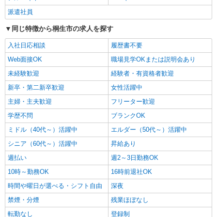
通費全支給(ガソリン代含む)＞
派遣社員
群馬県桐生市
同じ特徴から桐生市の求人を探す
詳細を見る
キープ
入社日応相談
履歴書不要
Web面接OK
職場見学OKまたは説明会あり
派遣社員
未経験歓迎
経験者・有資格者歓迎
株式会社kotrio /●TK-H-1901989
桐生駅のサ高住＊シフト融通が利くため子育て
新卒・第二新卒歓迎
女性活躍中
世代から大人気♪
主婦・主夫歓迎
フリーター歓迎
時給2000円〜2500円 ＜日払い有/週払い有/交
通費全支給(ガソリン代含む)＞
学歴不問
ブランクOK
群馬県桐生市
ミドル（40代～）活躍中
エルダー（50代～）活躍中
シニア（60代～）活躍中
昇給あり
詳細を見る
キープ
週払い
週2～3日勤務OK
派遣社員
10時～勤務OK
16時前退社OK
株式会社kotrio /●TK-H-1990905
時間や曜日が選べる・シフト自由
深夜
桐生駅＊看護助手＊日払いOK！推し活の軍資
禁煙・分煙
残業ほぼなし
金も即ゲット◎
時給1500円〜2125円 ＜日払い有/週払い有/交
転勤なし
登録制