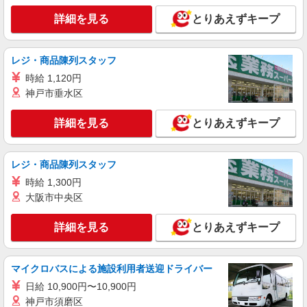
日研トータルソーシング株式会社 メディカルケア事業部/高崎オフィ
詳細を見る
とりあえずキープ
ス【看護助手】
看護助手（ナースエイド）
時給1,200円 ★週払いOK（規定あり） ※給与
レジ・商品陳列スタッフ
幅は経験・能力による
時給 1,120円
群馬県桐生市 【最寄駅】下新田駅
神戸市垂水区
詳細を見る
キープ
詳細を見る
とりあえずキープ
派遣社員
（株）ウィルオブ・ワークCW 高崎支店/ms100101
レジ・商品陳列スタッフ
病院内の補助staff
時給 1,300円
時給1300円 ◆前払い・日払い・週払いOK
大阪市中央区
群馬県桐生市
詳細を見る
とりあえずキープ
詳細を見る
キープ
マイクロバスによる施設利用者送迎ドライバー
アルバイト
パート
派遣社員
日研トータルソーシング株式会社 メディカルケア事業部/高崎オフィ
日給 10,900円〜10,900円
ス【看護助手】
神戸市須磨区