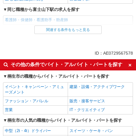
同じ職種から富士山下駅の求人を探す
看護師・保健師・看護助手・助産師
関連する条件をもっと見る
同じ雇用形態から富士山下駅の求人を探す
アルバイト
パート
派遣社員
ID：AE0729567578
同じ特徴から富士山下駅の求人を探す
その他の条件でバイト・アルバイト・パートを探す
入社日応相談
履歴書不要
桐生市の職種からバイト・アルバイト・パートを探す
Web面接OK
職場見学OKまたは説明会あり
イベント・キャンペーン・アミュ
建築・設備・アクティブワーク
未経験歓迎
経験者・有資格者歓迎
ーズメント
新卒・第二新卒歓迎
女性活躍中
ファッション・アパレル
販売・接客サービス
主婦・主夫歓迎
フリーター歓迎
営業
IT・クリエイティブ
学歴不問
ブランクOK
桐生市の人気の職種からバイト・アルバイト・パートを探す
ミドル（40代～）活躍中
エルダー（50代～）活躍中
中型（2t・4t）ドライバー
スイーツ・ケーキ・パン
シニア（60代～）活躍中
昇給あり