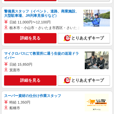
アルバイト
パート
派遣社員
日研トータルソーシング株式会社 メディカルケア事業部/高崎オフィ
警備員スタッフ（イベント、道路、商業施設、
ス【看護助手】
大型駐車場、JR列車見張りなど）
看護助手（ナースエイド）
日給 11,000円〜12,100円
時給1,200円 ★週払いOK（規定あり） ※給与
栃木市・小山市・さいたま市西区・さいたま市岩槻区・久喜市・
幅は経験・能力による
群馬県桐生市 【最寄駅】下新田駅
詳細を見る
とりあえずキープ
詳細を見る
キープ
マイクロバスにて教習所に通う生徒の送迎ドラ
イバー
派遣社員
株式会社kotrio /●TK-H-2014329
日給 15,850円
≪桐生駅≫年齢不問！０からスタートでも活躍
箕面市
できる看護助手♪
詳細を見る
とりあえずキープ
時給1500円〜2125円 ＜日払い有/週払い有/交
通費全支給(ガソリン代含む)＞
群馬県桐生市
スーパー資材の仕分け作業スタッフ
時給 1,350円
詳細を見る
キープ
船橋市