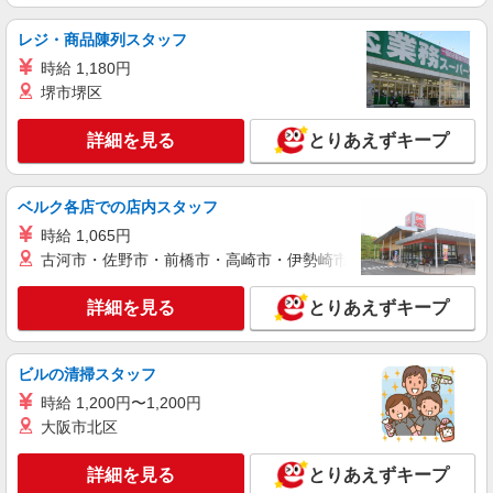
アルバイト
パート
派遣社員
レジ・商品陳列スタッフ
日研トータルソーシング株式会社 メディカルケア事業部/高崎オフィ
ス【看護助手】
時給 1,180円
看護助手（ナースエイド）
堺市堺区
時給1,200円 ★週払いOK（規定あり） ※給与
幅は経験・能力による
詳細を見る
とりあえずキープ
群馬県桐生市 【最寄駅】東新川駅
ベルク各店での店内スタッフ
詳細を見る
キープ
時給 1,065円
古河市・佐野市・前橋市・高崎市・伊勢崎市・太田市・館林市・
アルバイト
パート
派遣社員
日研トータルソーシング株式会社 メディカルケア事業部/高崎オフィ
ス【看護助手】
詳細を見る
とりあえずキープ
看護助手（ナースエイド）
時給1,200円 ★週払いOK（規定あり） ※給与
ビルの清掃スタッフ
幅は経験・能力による
時給 1,200円〜1,200円
群馬県桐生市 【最寄駅】天王宿駅
大阪市北区
詳細を見る
キープ
詳細を見る
とりあえずキープ