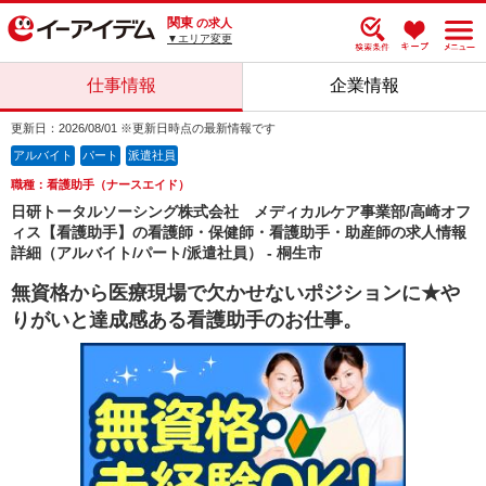
関東
の求人
▼エリア変更
仕事情報
企業情報
更新日：2026/08/01 ※更新日時点の最新情報です
アルバイト
パート
派遣社員
職種：看護助手（ナースエイド）
日研トータルソーシング株式会社 メディカルケア事業部/高崎オフ
ィス【看護助手】の看護師・保健師・看護助手・助産師の求人情報
詳細（アルバイト/パート/派遣社員） - 桐生市
無資格から医療現場で欠かせないポジションに★や
りがいと達成感ある看護助手のお仕事。