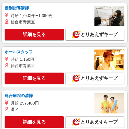
詳細を見る
キープ
個別指導講師
派遣社員
時給 1,040円〜1,390円
株式会社トラストグロース 新宿本社 第3営業部
仙台市青葉区
特別養護老人ホームでの看護師
時給：准看護師1600円〜1700円 看護
詳細を見る
とりあえずキープ
師1700円〜1800円 ※資格や経験などによる
群馬県桐生市
ホールスタッフ
詳細を見る
時給 1,150円
キープ
仙台市青葉区
アルバイト
パート
派遣社員
日研トータルソーシング株式会社 メディカルケア事業部/高崎オフィ
詳細を見る
とりあえずキープ
ス【看護助手】
看護助手（ナースエイド）
総合病院の清掃
時給1,200円 ★週払いOK（規定あり） ※給与
幅は経験・能力による
月給 257,400円
港区
群馬県桐生市 【最寄駅】水沼駅
詳細を見る
とりあえずキープ
詳細を見る
キープ