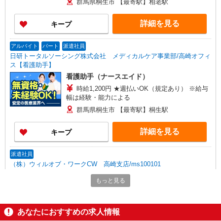
群馬県桐生市 【最寄駅】相老駅
詳細を見る
キープ
アルバイト
パート
派遣社員
日研トータルソーシング株式会社 メディカルケア事業部/高崎オフィ
ス【看護助手】
看護助手（ナースエイド）
時給1,200円 ★週払いOK（規定あり） ※給与
幅は経験・能力による
群馬県桐生市 【最寄駅】桐生駅
詳細を見る
キープ
派遣社員
（株）ウィルオブ・ワークCW 高崎支店/ms100101
病院内の補助staff
もっと見る
時給1300円 ◆前払い・日払い・週払いOK
群馬県桐生市
あなたにおすすめの求人情報