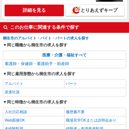
看護助手（ナースエイド）
詳細を見る
時給1,200円 ★週払いOK（規定あり） ※給与
とりあえずキープ
幅は経験・能力による
群馬県桐生市 【最寄駅】桐生球場前駅
このお仕事に関連する条件で探す
詳細を見る
キープ
桐生市のアルバイト・バイト・パートの求人を探す
同じ職種から桐生市の求人を探す
医療・介護・福祉すべて
看護師・保健師・看護助手・助産師
同じ雇用形態から桐生市の求人を探す
アルバイト
パート
派遣社員
同じ特徴から桐生市の求人を探す
入社日応相談
履歴書不要
Web面接OK
職場見学OKまたは説明会あり
未経験歓迎
経験者・有資格者歓迎