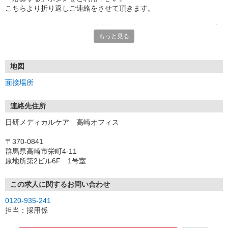
こちらより折り返しご連絡をさせて頂きます。
★TEL登録、WEB登録OK！来社登録の場合はクオカード2000円プ
もっと見る
レゼント
・履歴書＆写真不要で登録OK
・職場見学することも可能です
地図
面接場所
連絡先住所
日研メディカルケア 高崎オフィス
〒370-0841
群馬県高崎市栄町4-11
原地所第2ビル6F 1号室
この求人に関するお問い合わせ
0120-935-241
担当：採用係