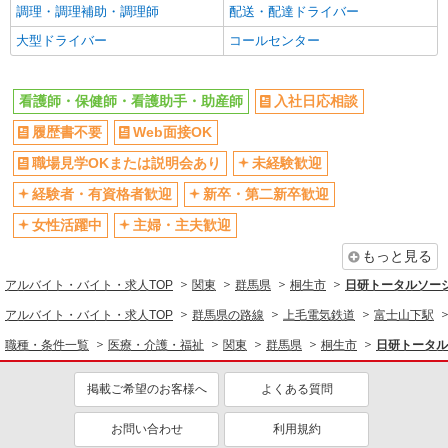
調理・調理補助・調理師
配送・配達ドライバー
週払い
週2～3日勤務OK
大型ドライバー
コールセンター
10時～勤務OK
16時前退社OK
時間や曜日が選べる・シフト自由
深夜
看護師・保健師・看護助手・助産師
入社日応相談
禁煙・分煙
残業ほぼなし
履歴書不要
Web面接OK
転勤なし
登録制
交通費支給
社会保険あり
職場見学OKまたは説明会あり
未経験歓迎
社割・特典あり
研修制度あり
経験者・有資格者歓迎
新卒・第二新卒歓迎
資格取得支援制度あり
女性活躍中
主婦・主夫歓迎
同じ職種から求人を探す
もっと見る
アルバイト・バイト・求人TOP
関東
群馬県
桐生市
日研トータルソー
医療・介護・福祉
アルバイト・バイト・求人TOP
群馬県の路線
上毛電気鉄道
富士山下駅
看護師・保健師・看護助手・助産師
職種・条件一覧
医療・介護・福祉
関東
群馬県
桐生市
日研トータル
同じ特徴から求人を探す
未経験歓迎
ミドル（40代～）活躍中
掲載ご希望のお客様へ
よくある質問
週2～3日勤務OK
深夜
お問い合わせ
利用規約
交通費支給
社会保険あり