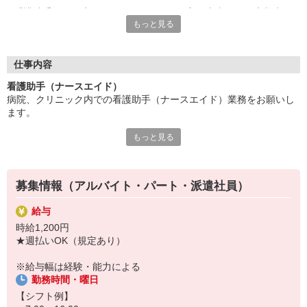
看護助手は、医療チームの一員として、主に患者さんの療養生活
もっと見る
をサポートするお仕事。
看護師の指示をもとにフォローするため、無資格・未経験から始
められるポジションとして人気が高まっています◎
仕事内容
現代の医療現場では、看護助手の存在は必要不可欠！
看護助手（ナースエイド）
病院、クリニック内での看護助手（ナースエイド）業務をお願いし
看護助手がしっかりサポートすることで・・・
ます。
⇒看護師は専門業務に専念できるように！
⇒結果として、患者さんへのより手厚いケアを実現できるんで
もっと見る
【具体的には…】
す。
・看護師さんのサポート
・患者さんの身の回りの世話
「誰かの役に立ちたい」「人の笑顔を見るのが好き」
・医療器具の洗浄や消毒
そんな方はぜひ！あなたの仲間入りをお待ちしています。
募集情報（アルバイト・パート・派遣社員）
・シーツ交換やベッドメイキング
・伝票や診療材料等の補充、整理
給与
・診療補助
時給1,200円
・メッセンジャー業務
★週払いOK（規定あり）
など
※勤務先により異なります
※給与幅は経験・能力による
勤務時間・曜日
★無資格・未経験OK！未経験から医療業界デビューできちゃいます
♪
【シフト例】