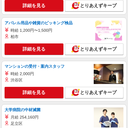
アルバイト
パート
派遣社員
詳細を見る
とりあえずキープ
日研トータルソーシング株式会社 メディカルケア事業部/高崎オフィ
ス【看護助手】
看護助手（ナースエイド）
アパレル用品や雑貨のピッキング検品
時給1,200円 ★週払いOK（規定あり） ※給与
時給 1,200円〜1,500円
幅は経験・能力による
柏市
群馬県桐生市 【最寄駅】新里駅
詳細を見る
とりあえずキープ
詳細を見る
キープ
アルバイト
パート
派遣社員
マンションの受付・案内スタッフ
日研トータルソーシング株式会社 メディカルケア事業部/高崎オフィ
時給 2,000円
ス【看護助手】
渋谷区
看護助手（ナースエイド）
時給1,200円 ★週払いOK（規定あり） ※給与
詳細を見る
とりあえずキープ
幅は経験・能力による
群馬県桐生市 【最寄駅】天王宿駅
大学病院の中材滅菌
詳細を見る
キープ
月給 254,160円
足立区
アルバイト
パート
派遣社員