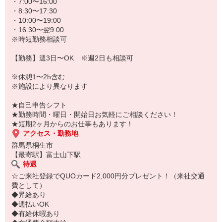
★病院、クリニック内は冷暖房完備！いつでも快適にお仕事できま
・7:00〜16:00
すよ！
・8:30〜17:30
・10:00〜19:00
あなたのスキルに合わせて少しずつお仕事をお願いしていきます。
・16:30〜翌9:00
20代・30代・40代・50代・60代、
※時短勤務相談可
若手からミドル、中高年（エルダー）、シニア世代まで幅広く活躍
中！
【勤務】週3日〜OK ※週2日も相談可
「近くの病院で働きたい」
※休憩1〜2h含む
「資格はないけど医療業界のお仕事に興味がある」
※施設により異なります
「大手病院で働きたい」
「すぐに働けるところはないかな…」
★自己申告シフト
そんな方もぜひ！お気軽にご連絡ください♪
★勤務時間・曜日・開始日お気軽にご相談ください！
★短期2ヶ月からのお仕事もあります！
アクセス・勤務地
群馬県桐生市
【最寄駅】富士山下駅
待遇
☆ご来社登録でQUOカード2,000円分プレゼント！（来社交通
費として）
◆昇給あり
◆週払いOK
◆有給休暇あり