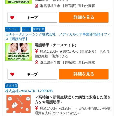
群馬県桐生市 【最寄駅】運動公園駅
詳細を見る
キープ
アルバイト
パート
派遣社員
日研トータルソーシング株式会社 メディカルケア事業部/高崎オフィ
ス【看護助手】
看護助手（ナースエイド）
時給1,200円 ★週払いOK（規定あり） ※給与
幅は経験・能力による
群馬県桐生市 【最寄駅】運動公園駅
詳細を見る
キープ
派遣社員
株式会社kotrio /●TK-H-2099698
＜高時給＞新桐生駅近くの病院で安定した働き
方を★看護助手♪
時給1400円〜2125円 ＜日払い有/週払い有/交
通費全支給(ガソリン代含む)＞