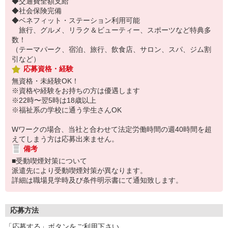
◆交通費全額支給
◆社会保険完備
◆ベネフィット・ステーション利用可能
旅行、グルメ、リラク＆ビューティー、スポーツなど特典多
数！
（テーマパーク、宿泊、旅行、飲食店、サロン、スパ、ジム割
引など）
応募資格・経験
無資格・未経験OK！
※資格や経験をお持ちの方は優遇します
※22時〜翌5時は18歳以上
※福祉系の学校に通う学生さんOK
Wワークの場合、当社と合わせて法定労働時間の週40時間を超
えてしまう方は応募出来ません。
備考
■受動喫煙対策について
派遣先により受動喫煙対策が異なります。
詳細は職場見学時及び条件明示書にて通知致します。
応募方法
「応募する」ボタンをご利用下さい。