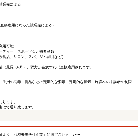
就業先による）
（直接雇用になった就業先による）
利用可能
ーティー、スポーツなど特典多数！
飲食店、サロン、スパ、ジム割引など）
後（最長6ヵ月）、双方が合意すれば直接雇用されます。
、手指の消毒、備品などの定期的な消毒・定期的な換気、施設への来訪者の制限
なります。
書にて通知致します。
省より「地域未来牽引企業」に選定されました〜