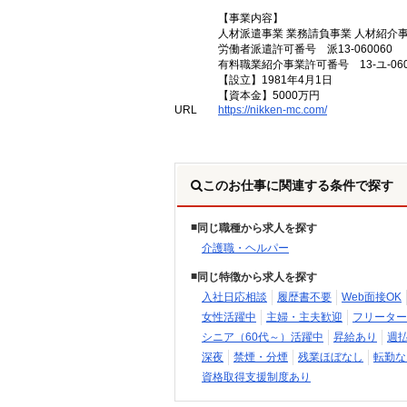
【事業内容】
人材派遣事業 業務請負事業 人材紹介
労働者派遣許可番号 派13-060060
有料職業紹介事業許可番号 13-ユ-060
【設立】1981年4月1日
【資本金】5000万円
URL
https://nikken-mc.com/
このお仕事に関連する条件で探す
同じ職種から求人を探す
介護職・ヘルパー
同じ特徴から求人を探す
入社日応相談
履歴書不要
Web面接OK
女性活躍中
主婦・主夫歓迎
フリーター
シニア（60代～）活躍中
昇給あり
週
深夜
禁煙・分煙
残業ほぼなし
転勤な
資格取得支援制度あり