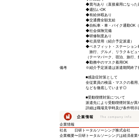
◆賞与あり（直接雇用になった
◆週払いOK
◆有給休暇あり
◆交通費全額支給
◆自転車・車・バイク通勤OK
◆社会保険完備
◆研修制度あり
◆社員登用（紹介予定派遣）
◆ベネフィット・ステーション
旅行、グルメ、リラク＆ビュ
（テーマパーク、宿泊、旅行、
◆勤務中のマスク着用OK
備考
※紹介予定派遣は派遣期間終了
■感染症対策として
全従業員の検温・マスクの着用
などを徹底しています◎
■受動喫煙対策について
派遣先により受動喫煙対策が異
詳細は職場見学時及び条件明示
企業情報
社名
日研トータルソーシング株式会社
企業概要
〜日研トータルソーシングは経済産業