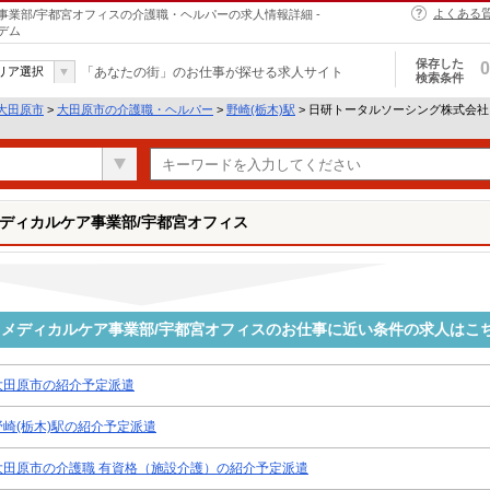
よくある
業部/宇都宮オフィスの介護職・ヘルパーの求人情報詳細 -
デム
保存した
0
リア選択
「あなたの街」のお仕事が探せる求人サイト
検索条件
大田原市
>
大田原市の介護職・ヘルパー
>
野崎(栃木)駅
> 日研トータルソーシング株式会
ディカルケア事業部/宇都宮オフィス
メディカルケア事業部/宇都宮オフィスのお仕事に近い条件の求人はこ
大田原市の紹介予定派遣
野崎(栃木)駅の紹介予定派遣
大田原市の介護職 有資格（施設介護）の紹介予定派遣