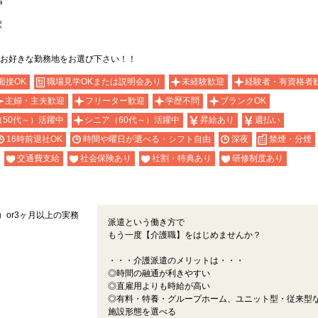
者
駅
お好きな勤務地をお選び下さい！！
面接OK
職場見学OKまたは説明会あり
未経験歓迎
経験者・有資格者
主婦・主夫歓迎
フリーター歓迎
学歴不問
ブランクOK
（50代～）活躍中
シニア（60代～）活躍中
昇給あり
週払い
16時前退社OK
時間や曜日が選べる・シフト自由
深夜
禁煙・分煙
交通費支給
社会保険あり
社割・特典あり
研修制度あり
or3ヶ月以上の実務
派遣という働き方で
もう一度【介護職】をはじめませんか？
・・・介護派遣のメリットは・・・
◎時間の融通が利きやすい
◎直雇用よりも時給が高い
◎有料・特養・グループホーム、ユニット型・従来型
施設形態を選べる