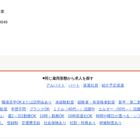
事業
049
同じ雇用形態から求人を探す
アルバイト
パート
派遣社員
紹介予定派遣
職場見学OKまたは説明会あり
未経験歓迎
経験者・有資格者歓迎
新卒・第二
歓迎
学歴不問
ブランクOK
ミドル（40代～）活躍中
エルダー（50代～）活
払い
週2～3日勤務OK
10時～勤務OK
16時前退社OK
時間や曜日が選べる・シ
し
登録制
交通費支給
社会保険あり
社割・特典あり
研修制度あり