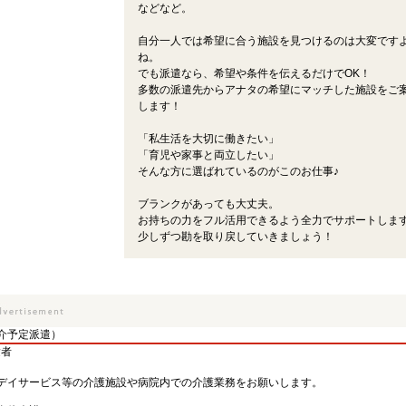
などなど。
自分一人では希望に合う施設を見つけるのは大変です
ね。
でも派遣なら、希望や条件を伝えるだけでOK！
多数の派遣先からアナタの希望にマッチした施設をご
します！
「私生活を大切に働きたい」
「育児や家事と両立したい」
そんな方に選ばれているのがこのお仕事♪
ブランクがあっても大丈夫。
お持ちの力をフル活用できるよう全力でサポートしま
少しずつ勘を取り戻していきましょう！
介予定派遣）
験者
デイサービス等の介護施設や病院内での介護業務をお願いします。