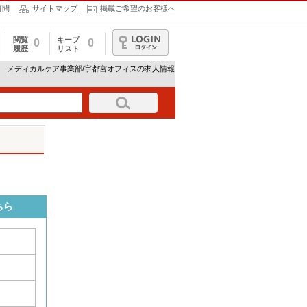
質問
サイトマップ
掲載ご希望のお客様へ
閲覧
キープ
0
0
履歴
リスト
ログイン
社 メディカルケア事業部/宇都宮オフィスの求人情報
ちら