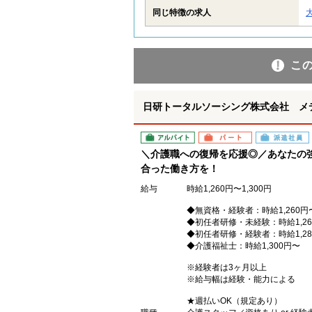
同じ特徴の求人
こ
日研トータルソーシング株式会社 メ
アルバイト
パート
派遣社員
＼介護職への復帰を応援◎／あなたの
合った働き方を！
給与
時給1,260円〜1,300円
◆無資格・経験者：時給1,260円
◆初任者研修・未経験：時給1,26
◆初任者研修・経験者：時給1,28
◆介護福祉士：時給1,300円〜
※経験者は3ヶ月以上
※給与幅は経験・能力による
★週払いOK（規定あり）