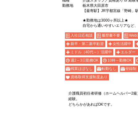
職種
介護スタッフ／資格あり or 経験
勤務地
栃木県大田原市
【最寄駅】JR宇都宮線「野崎」
★勤務地は3000ヶ所以上★
自宅から通いやすいエリアなど、
入社日応相談
履歴書不要
Web
新卒・第二新卒歓迎
女性活躍中
ミドル（40代～）活躍中
エルダー
週2～3日勤務OK
10時～勤務OK
残業ほぼなし
転勤なし
登録制
資格取得支援制度あり
介護職員初任者研修（ホームヘルパー2級）
経験。
どちらかがあればOKです。