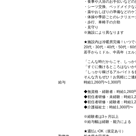
・食事や入浴のお手伝いなどの
・シーツ交換、ベッドメイクな
・薬やおしぼりの準備などのケ
・体操や季節ごとのレクリエー
・歩行、車椅子の介助
・見守り
※施設により異なります
★施設内は冷暖房完備！いつで
20代・30代・40代・50代・60
若手からミドル、中高年（エル
「こんな時だからこそ、しっか
「すぐに働けるところはないか
「しっかり稼げるアルバイトを
そんな方もぜひ！お気軽にご連
給与
時給1,260円〜1,300円
◆無資格・経験者：時給1,260
◆初任者研修・未経験：時給1,2
◆初任者研修・経験者：時給1,2
◆介護福祉士：時給1,300円〜
※経験者は3ヶ月以上
※給与幅は経験・能力による
★週払いOK（規定あり）