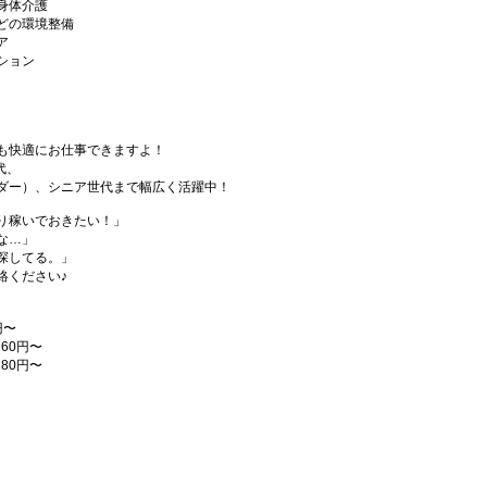
身体介護
どの環境整備
ア
ション
も快適にお仕事できますよ！
代、
ダー）、シニア世代まで幅広く活躍中！
り稼いでおきたい！」
な…」
探してる。」
絡ください♪
円〜
60円〜
80円〜