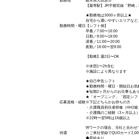
勤務地
栃木県大田原市
【最寄駅】JR宇都宮線「野崎」
★勤務地は3000ヶ所以上★
自宅から通いやすいエリアなど
勤務時間・曜日
【シフト例】
早番／7:00〜16:00
日勤／9:00〜18:00
遅番／11:00〜20:00
夜勤／16:00〜翌9:00
【勤務】週2日〜OK
※休憩1〜2h含む
※施設により異なります
★自己申告シフト
★勤務時間・曜日・開始日お気
★短期2ヶ月からのお仕事もあ
★「オープニング」「固定シフ
応募資格・経験
※下記どちらかお持ちの方
・介護職員初任者研修（HH2級
・介護職のご経験（3ヶ月以上
※22時〜翌5時は18歳以上
Wワークの場合、当社と合わせ
待遇
☆ご来社登録でQUOカード2,
◆昇給あり