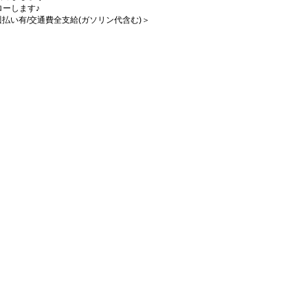
ーします♪
/週払い有/交通費全支給(ガソリン代含む)＞