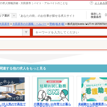
よくある
・ヘルパーの求人情報詳細 - 大田原市｜バイト・アルバイトのことな
保存した
0
リア選択
「あなたの街」のお仕事が探せる求人サイト
検索条件
大田原市
>
大田原市の介護職・ヘルパー
>
野崎(栃木)駅
> 株式会社kotrio /●UT-H-1870
0970に関連する他の求人をもっと見る
し]大人気のサ高住で
介護度の低いお年寄りが暮ら
未経験から医療業界へ