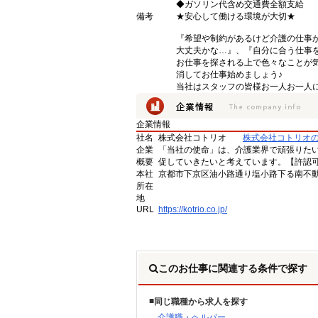
◆ガソリン代含め交通費全額支給
備考
★安心して働ける環境が大切★
『希望や制約があるけど介護の仕事
大丈夫かな…』、『自分に合う仕事
お仕事を探される上で色々なことが気
消してお仕事始めましょう♪
当社はスタッフの皆様お一人お一人に
企業情報
社名
株式会社コトリオ
株式会社コトリオ
企業
「当社の使命」は、介護業界で頑張りた
概要
促していきたいと考えています。【許認可番号】
本社
京都市下京区油小路通り塩小路下る南不動
所在
地
URL
https://kotrio.co.jp/
このお仕事に関連する条件で探す
同じ職種から求人を探す
介護職・ヘルパー