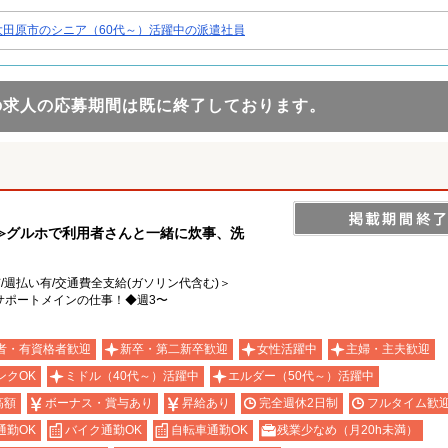
大田原市のシニア（60代～）活躍中の派遣社員
の求人の応募期間は既に終了しております。
≫グルホで利用者さんと一緒に炊事、洗
有/週払い有/交通費全支給(ガソリン代含む)＞
サポートメインの仕事！◆週3〜
者・有資格者歓迎
新卒・第二新卒歓迎
女性活躍中
主婦・主夫歓迎
ンクOK
ミドル（40代～）活躍中
エルダー（50代～）活躍中
高額
ボーナス・賞与あり
昇給あり
完全週休2日制
フルタイム歓
通勤OK
バイク通勤OK
自転車通勤OK
残業少なめ（月20h未満）