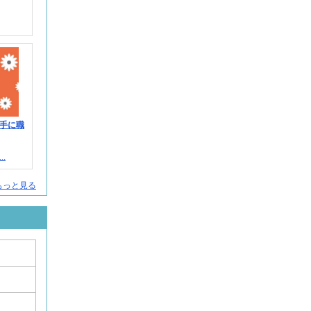
！手に職
.
人をもっと見る