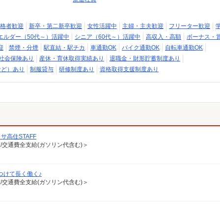
格者歓迎
新卒・第二新卒歓迎
女性活躍中
主婦・主夫歓迎
フリーター歓迎
エルダー（50代～）活躍中
シニア（60代～）活躍中
高収入・高額
ボーナス・
迎
禁煙・分煙
駅直結・駅チカ
車通勤OK
バイク通勤OK
自転車通勤OK
社会保険あり
産休・育休取得実績あり
退職金・財形貯蓄制度あり
など）あり
制服貸与
研修制度あり
資格取得支援制度あり
高住STAFF
有/交通費全支給(ガソリン代含む)＞
つけて長く働く♪
有/交通費全支給(ガソリン代含む)＞