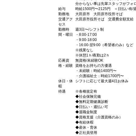
分からない事は先輩スタッフがフォロ
給与
時給1500円〜2125円 ＜日払い有
勤務地
大田原市 大田原市役所そば
交通アク
大田原市役所そば 交通費全額支給
セス
勤務時
週3日〜/シフト制
間・曜日
・8:00-17:00
・9:00-18:00
・16:00-翌9:00（希望者のみ）など
※残業なし
※休憩1ｈ/夜勤は2ｈ
応募資
無資格/未経験OK
格・経験
資格をお持ちの方優遇
・未経験：時給1400円〜
・介護福祉士：時給1700円〜
休日・休
シフトに応じて最大週4日お休み
暇
待遇
※各種規定有
◆社会保険完備
◆無料定期健康診断
◆日払い・週払い可
◆退職金制度
◆資格支援（介護資格のみ）
◆有給休暇
◆産休・育休
◆正社員登用