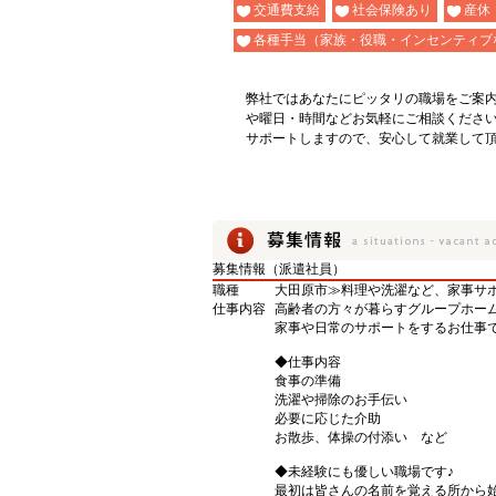
交通費支給
社会保険あり
産休
各種手当（家族・役職・インセンティブ
弊社ではあなたにピッタリの職場をご案
や曜日・時間などお気軽にご相談くださ
サポートしますので、安心して就業して
募集情報（派遣社員）
職種
大田原市≫料理や洗濯など、家事サ
仕事内容
高齢者の方々が暮らすグループホー
家事や日常のサポートをするお仕事で
◆仕事内容
食事の準備
洗濯や掃除のお手伝い
必要に応じた介助
お散歩、体操の付添い など
◆未経験にも優しい職場です♪
最初は皆さんの名前を覚える所から