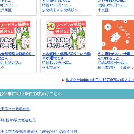
◎...
すサ高住でのお...
ンジ★特別な知...
0円〜23...
時給1500円〜21...
時給1650円〜23...
江戸川区
伊勢崎市≪伊勢崎駅ス...
中央区
み★無資格未経験OK！
≪未経験・無資格OK！≫自動
AIに奪われない仕事
ん...
車が運転でき...
をつけること...
月給240...
時給1550円〜23...
時給1600円〜22...
スグ
横浜市泉区
横浜市緑区 【最寄り..
株式会社kotrio /●UT-H-1870970の求
0970のお仕事に近い条件の求人はこちら
大田原市の派遣社員
野崎(栃木)駅の派遣社員
大田原市の介護職 無資格（施設介護）の派遣社員