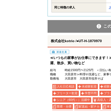
同じ特徴の求人
こ
株式会社kotrio /●UT-H-1870970
派遣社員
≪いつもの家事がお仕事にできます！
濯、散歩、買い物など
給与
時給1500円〜2125円 ＜日払い
職種
大田原市≫料理や洗濯など、家事
勤務地
大田原市 大田原市役所そば
入社日応相談
未経験歓迎
経験
フリーター歓迎
学歴不問
ブラ
シニア（60代～）活躍中
高収入・
禁煙・分煙
駅直結・駅チカ
車