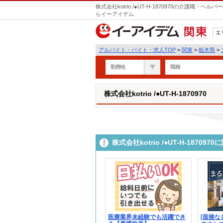
株式会社kotrio /●UT-H-1870970の介護職
らイーアイデム
エ
関東
アルバイト・バイト・求人TOP
>
関東
>
栃木県
>
勤務地
職種
株式会社kotrio /●UT-H-1870970
株式会社kotrio /●UT-H-187
医療業界未経験でも活躍でき
[面接な