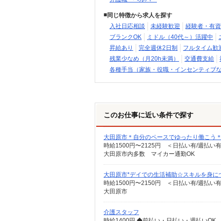
同じ特徴から求人を探す
入社日応相談
未経験歓迎
経験者・有資
ブランクOK
ミドル（40代～）活躍中
昇給あり
完全週休2日制
フルタイム歓
残業少なめ（月20h未満）
交通費支給
各種手当（家族・役職・インセンティブ
このお仕事に近い条件で探す
大田原市＊自分のペースでゆったり働こう＊サ
時給1500円〜2125円 ＜日払い有/週払い
大田原市内多数 マイカー通勤OK
大田原市*デイでの生活補助☆スキルを身に
時給1500円〜2150円 ＜日払い有/週払い
大田原市
介護スタッフ
時給1400円 ◆前払い・日払い・週払いOK