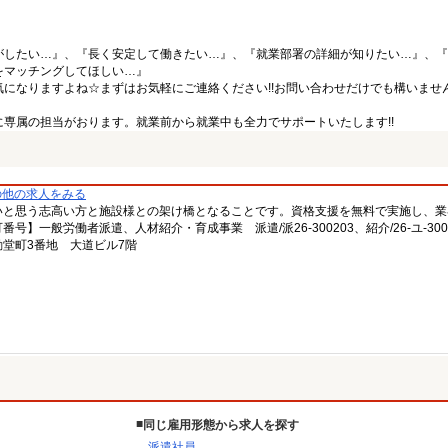
がしたい…』、『長く安定して働きたい…』、『就業部署の詳細が知りたい…』、『
をマッチングしてほしい…』
になりますよね☆まずはお気軽にご連絡ください!!お問い合わせだけでも構いません
専属の担当がおります。就業前から就業中も全力でサポートいたします!!
の他の求人をみる
いと思う志高い方と施設様との架け橋となることです。資格支援を無料で実施し、業
一般労働者派遣、人材紹介・育成事業 派遣/派26-300203、紹介/26-ユ-300
堂町3番地 大道ビル7階
同じ雇用形態から求人を探す
派遣社員