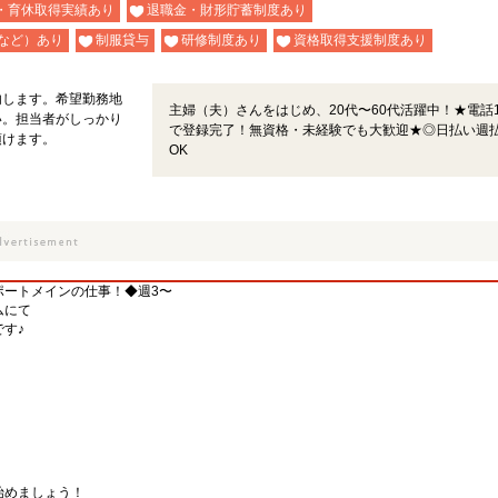
・育休取得実績あり
退職金・財形貯蓄制度あり
など）あり
制服貸与
研修制度あり
資格取得支援制度あり
内します。希望勤務地
主婦（夫）さんをはじめ、20代〜60代活躍中！★電話
い。担当者がしっかり
で登録完了！無資格・未経験でも大歓迎★◎日払い週
頂けます。
OK
ポートメインの仕事！◆週3〜
ムにて
す♪
始めましょう！