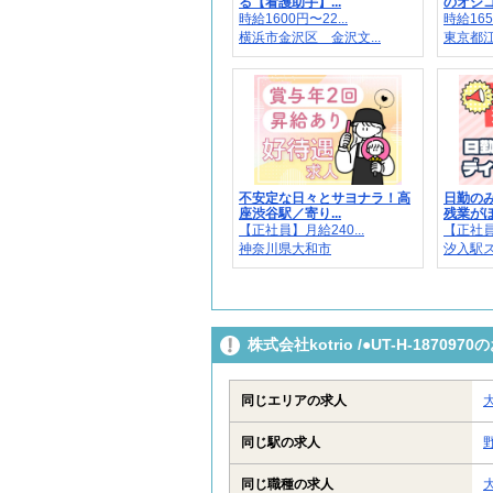
る【看護助手】...
のオシゴト
時給1600円〜22...
時給165
横浜市金沢区 金沢文...
東京都
不安定な日々とサヨナラ！高
日勤の
座渋谷駅／寄り...
残業がほと
【正社員】月給240...
【正社員】
神奈川県大和市
汐入駅
株式会社kotrio /●UT-H-187
同じエリアの求人
同じ駅の求人
同じ職種の求人