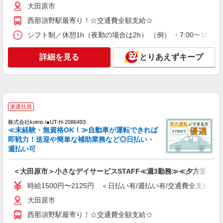
詳細を見る
キープ
大田原市
西那須野駅最寄り！☆交通費全額支給☆
派遣社員
シフト制／休憩1h（夜勤の場合は2h） （例） ・7:00〜16:00 ・
株式会社kotrio /●UT-H-2094130
未経験大歓迎のデイサービスSTAFF＊運転で
詳細を見る
とりあえずキープ
きる方求む！大田原市
時給1500円〜2125円 ＜日払い有/週払い有/交
通費全支給(ガソリン代含む)＞
大田原市
派遣社員
詳細を見る
キープ
株式会社kotrio /●UT-H-2086493
≪未経験・無資格OK！≫自動車が運転できれば
派遣社員
即戦力！送迎や簡単な補助業務など◎日払い・
株式会社kotrio /●UT-H-1732576
週払い可
残業キャンセル界隈♪ゆったりとした生活介助
や見守り！大田原市
＜大田原市＞小さなデイサービスSTAFF≪週3勤務≫≪夕方退社≫
時給1500円〜2125円 ＜日払い有/週払い有/交
時給1500円〜2125円 ＜日払い有/週払い有/交通費全支給(ガ
通費全支給(ガソリン代含む)＞
大田原市
大田原市内多数 マイカー通勤OK
西那須野駅最寄り！☆交通費全額支給☆
詳細を見る