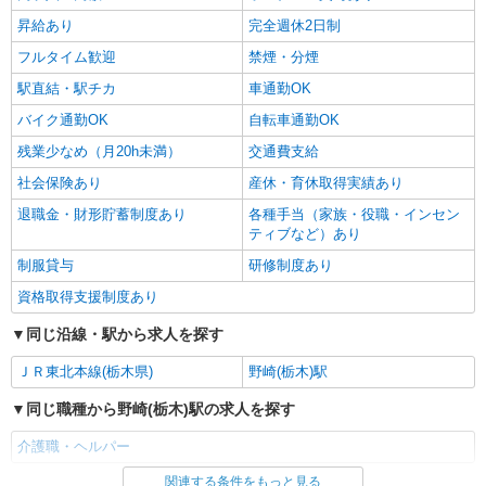
昇給あり
完全週休2日制
フルタイム歓迎
禁煙・分煙
駅直結・駅チカ
車通勤OK
バイク通勤OK
自転車通勤OK
残業少なめ（月20h未満）
交通費支給
社会保険あり
産休・育休取得実績あり
退職金・財形貯蓄制度あり
各種手当（家族・役職・インセン
ティブなど）あり
制服貸与
研修制度あり
資格取得支援制度あり
同じ沿線・駅から求人を探す
ＪＲ東北本線(栃木県)
野崎(栃木)駅
同じ職種から野崎(栃木)駅の求人を探す
介護職・ヘルパー
関連する条件をもっと見る
同じ雇用形態から野崎(栃木)駅の求人を探す