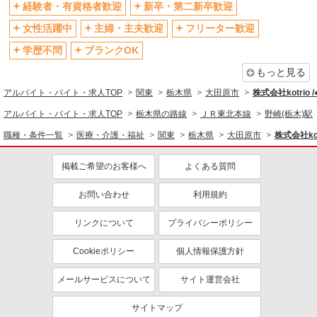
社会保険あり
産休・育休取得実績あり
経験者・有資格者歓迎
新卒・第二新卒歓迎
退職金・財形貯蓄制度あり
各種手当（家族・役職・インセン
女性活躍中
主婦・主夫歓迎
フリーター歓迎
ティブなど）あり
学歴不問
ブランクOK
制服貸与
研修制度あり
もっと見る
資格取得支援制度あり
アルバイト・バイト・求人TOP
関東
栃木県
大田原市
株式会社kotrio 
同じ職種から求人を探す
アルバイト・バイト・求人TOP
栃木県の路線
ＪＲ東北本線
野崎(栃木)駅
医療・介護・福祉
職種・条件一覧
医療・介護・福祉
関東
栃木県
大田原市
株式会社kot
介護職・ヘルパー
掲載ご希望のお客様へ
よくある質問
同じ特徴から求人を探す
未経験歓迎
お問い合わせ
ミドル（40代～）活躍中
利用規約
ボーナス・賞与あり
車通勤OK
リンクについて
プライバシーポリシー
交通費支給
社会保険あり
Cookieポリシー
個人情報保護方針
産休・育休取得実績あり
メールサービスについて
サイト運営会社
サイトマップ