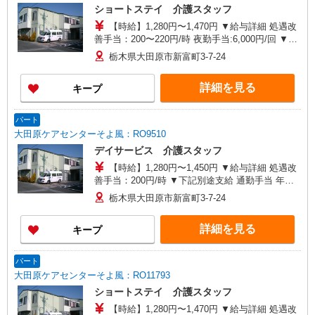
ショートステイ 介護スタッフ
【時給】1,280円〜1,470円 ▼給与詳細 処遇改
善手当：200〜220円/時 夜勤手当:6,000円/回 ▼下
記別途支給 通勤手当 年末年始手当：380円/時 寸
栃木県大田原市新富町3-7-24
志あり：年2回（6月・12月） ※業績による ※処
遇改善手当は試用期間中(3ヶ月)は支給なし
詳細を見る
キープ
パート
大田原ケアセンターそよ風：RO9510
デイサービス 介護スタッフ
【時給】1,280円〜1,450円 ▼給与詳細 処遇改
善手当：200円/時 ▼下記別途支給 通勤手当 年末
年始手当：380円/時 寸志あり：年2回（6月・12
栃木県大田原市新富町3-7-24
月） ※業績による ※処遇改善手当は試用期間中(3
ヶ月)は支給なし
詳細を見る
キープ
パート
大田原ケアセンターそよ風：RO11793
ショートステイ 介護スタッフ
【時給】1,280円〜1,470円 ▼給与詳細 処遇改