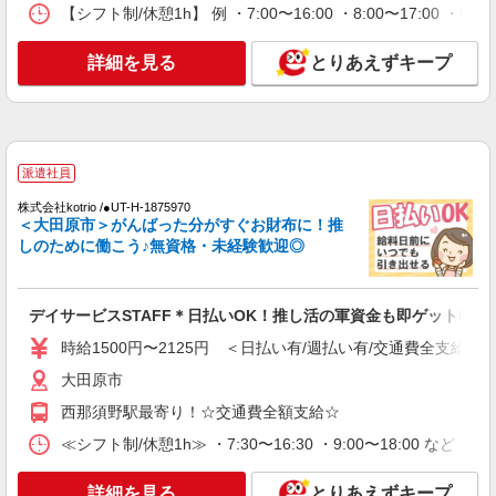
キープ
【シフト制/休憩1h】 例 ・7:00〜16:00 ・8:00〜17:00 ・9:
派遣社員
詳細を見る
とりあえずキープ
株式会社kotrio /●UT-H-2012140
大田原市｜未経験でも大丈夫◎研修が手厚い有
料住宅の介護♪
時給1500円〜2125円 ＜日払い有/週払い有/交
通費全支給(ガソリン代含む)＞
派遣社員
大田原市
株式会社kotrio /●UT-H-1875970
＜大田原市＞がんばった分がすぐお財布に！推
詳細を見る
キープ
しのために働こう♪無資格・未経験歓迎◎
派遣社員
デイサービスSTAFF＊日払いOK！推し活の軍資金も即ゲット◎
株式会社kotrio /●UT-H-2051178
タイパ最強！希望の働き方が叶う有料住宅のス
時給1500円〜2125円 ＜日払い有/週払い有/交通費全支給(ガ
タッフ★＠大田原市
大田原市
時給1500円〜2125円 ＜日払い有/週払い有/交
通費全支給(ガソリン代含む)＞
西那須野駅最寄り！☆交通費全額支給☆
大田原市
≪シフト制/休憩1h≫ ・7:30〜16:30 ・9:00〜18:00 など 
詳細を見る
キープ
詳細を見る
とりあえずキープ