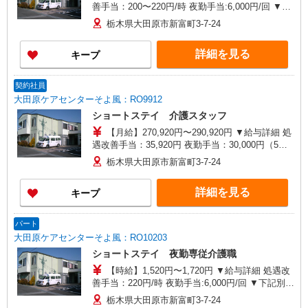
善手当：200〜220円/時 夜勤手当:6,000円/回 ▼下
記別途支給 通勤手当 年末年始手当：380円/時 寸
栃木県大田原市新富町3-7-24
志あり：年2回（6月・12月） ※業績による ※処
遇改善手当は試用期間中(3ヶ月)は支給なし
詳細を見る
キープ
契約社員
大田原ケアセンターそよ風：RO9912
ショートステイ 介護スタッフ
【月給】270,920円〜290,920円 ▼給与詳細 処
遇改善手当：35,920円 夜勤手当：30,000円（5回
分） ※6回目以降は1回6,000円支給 ▼下記別途支
栃木県大田原市新富町3-7-24
給 通勤手当 年末年始手当：380円/時 寸志あり：
年2回（6月・12月） ※業績による 特別報酬：平
詳細を見る
キープ
均34.1万円（最高額135万円） ※2025年6月支給実
績 ※処遇改善手当は試用期間中(3ヶ月)は支給なし
パート
大田原ケアセンターそよ風：RO10203
ショートステイ 夜勤専従介護職
【時給】1,520円〜1,720円 ▼給与詳細 処遇改
善手当：220円/時 夜勤手当:6,000円/回 ▼下記別途
支給 通勤手当 年末年始手当：380円/時 寸志あ
栃木県大田原市新富町3-7-24
り：年2回（6月・12月） ※業績による ※処遇改