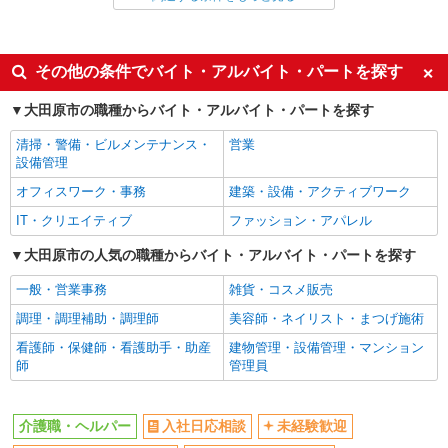
派遣社員
同じ特徴から野崎(栃木)駅の求人を探す
その他の条件でバイト・アルバイト・パートを探す
入社日応相談
未経験歓迎
大田原市の職種からバイト・アルバイト・パートを探す
経験者・有資格者歓迎
新卒・第二新卒歓迎
清掃・警備・ビルメンテナンス・
営業
女性活躍中
主婦・主夫歓迎
設備管理
フリーター歓迎
学歴不問
オフィスワーク・事務
建築・設備・アクティブワーク
ブランクOK
ミドル（40代～）活躍中
IT・クリエイティブ
ファッション・アパレル
エルダー（50代～）活躍中
シニア（60代～）活躍中
大田原市の人気の職種からバイト・アルバイト・パートを探す
高収入・高額
ボーナス・賞与あり
一般・営業事務
雑貨・コスメ販売
昇給あり
完全週休2日制
調理・調理補助・調理師
美容師・ネイリスト・まつげ施術
フルタイム歓迎
禁煙・分煙
看護師・保健師・看護助手・助産
建物管理・設備管理・マンション
駅直結・駅チカ
車通勤OK
師
管理員
バイク通勤OK
自転車通勤OK
残業少なめ（月20h未満）
交通費支給
介護職・ヘルパー
入社日応相談
未経験歓迎