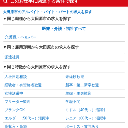
このお仕事に関連する条件で探す
派遣社員
大田原市のアルバイト・バイト・パートの求人を探す
株式会社kotrio /●UT-H-1732749
同じ職種から大田原市の求人を探す
サ高住職員＊残業しているようじゃダメか、定
時でね、帰らないと
医療・介護・福祉すべて
時給1500円〜2125円 ＜日払い有/週払い有/交
介護職・ヘルパー
通費全支給(ガソリン代含む)＞
大田原市内多数 マイカー通勤OK
同じ雇用形態から大田原市の求人を探す
派遣社員
詳細を見る
キープ
同じ特徴から大田原市の求人を探す
派遣社員
入社日応相談
未経験歓迎
株式会社kotrio /●UT-H-1816013
[ 綺麗 ]高級シニアマンションで生活ケア/見守
経験者・有資格者歓迎
新卒・第二新卒歓迎
りなど/大田原市
女性活躍中
主婦・主夫歓迎
時給1500円〜2125円 ＜日払い有/週払い有/交
通費全支給(ガソリン代含む)＞
フリーター歓迎
学歴不問
大田原市 大田原市役所そば
ブランクOK
ミドル（40代～）活躍中
エルダー（50代～）活躍中
シニア（60代～）活躍中
詳細を見る
キープ
高収入・高額
ボーナス・賞与あり