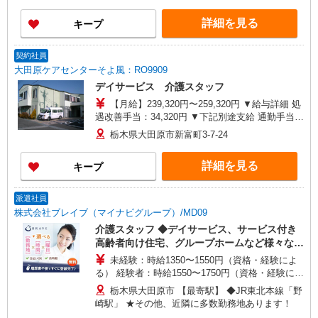
善手当は試用期間中(3ヶ月)は支給なし
詳細を見る
キープ
契約社員
大田原ケアセンターそよ風：RO9909
デイサービス 介護スタッフ
【月給】239,320円〜259,320円 ▼給与詳細 処
遇改善手当：34,320円 ▼下記別途支給 通勤手当
年末年始手当：380円/時 寸志あり：年2回（6月・
栃木県大田原市新富町3-7-24
12月） ※業績による 特別報酬：平均33.8万円（最
高額130万円） ※2025年6月支給実績 ※処遇改善
詳細を見る
キープ
手当は試用期間中(3ヶ月)は支給なし
派遣社員
株式会社ブレイブ（マイナビグループ）/MD09
介護スタッフ ◆デイサービス、サービス付き
高齢者向け住宅、グループホームなど様々な勤
務先から選べます。
未経験：時給1350〜1550円（資格・経験によ
る） 経験者：時給1550〜1750円（資格・経験によ
る） ◎月収例 時給1750円×1日8時間×22日（週5
栃木県大田原市 【最寄駅】 ◆JR東北本線「野
日）＝30万8000円 ◆昇給あり ◆支払い方法 ※日
崎駅」 ★その他、近隣に多数勤務地あります！
払い/週払い/月払い対応も可能です。詳しくは面談