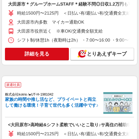
大田原市＊グループホームSTAFF＊経験不問◎日収1.2万円も可
詳細を見る
キープ
時給1500円〜2125円 ＜日払い有/週払い有/交通費全支給(ガ
派遣社員
大田原市内多数 マイカー通勤OK
株式会社kotrio /●UT-H-2086493
大田原市役所近く ※車OK/交通費全額支給
＜大田原市＞小さなデイサービスSTAFF≪週3
勤務≫≪夕方退社≫
シフト制/休憩1h（夜勤時は2h） ・7:00〜16:00 ・9:00〜18:
時給1500円〜2125円 ＜日払い有/週払い有/交
通費全支給(ガソリン代含む)＞
詳細を見る
とりあえずキープ
大田原市
詳細を見る
キープ
派遣社員
派遣社員
株式会社kotrio /●UT-H-1875970
株式会社kotrio /●UT-H-1981042
家族の時間や推し活など、プライベートと両立
デイサービスSTAFF＊日払いOK！推し活の軍
して働ける環境！子育て世代も多く活躍中です♪
資金も即ゲット◎
時給1500円〜2125円 ＜日払い有/週払い有/交
通費全支給(ガソリン代含む)＞
<大田原市>高時給&シフト柔軟でいいとこ取り♪サ高住の補助STAF
大田原市
時給1500円〜2125円 ＜日払い有/週払い有/交通費全支給(ガ