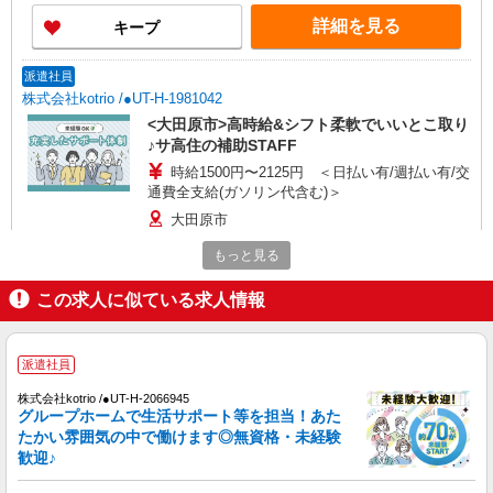
時にご相談ください。 ◆交通費：別途全額支給 ※
詳細を見る
キープ
当社規定あり
派遣社員
株式会社kotrio /●UT-H-1981042
<大田原市>高時給&シフト柔軟でいいとこ取り
♪サ高住の補助STAFF
時給1500円〜2125円 ＜日払い有/週払い有/交
通費全支給(ガソリン代含む)＞
大田原市
もっと見る
詳細を見る
キープ
この求人に似ている求人情報
派遣社員
株式会社kotrio /●UT-H-2066945
派遣社員
大田原市＊グループホームSTAFF＊経験不問
◎日収1.2万円も可
株式会社kotrio /●UT-H-2066945
時給1500円〜2125円 ＜日払い有/週払い有/交
グループホームで生活サポート等を担当！あた
通費全支給(ガソリン代含む)＞
たかい雰囲気の中で働けます◎無資格・未経験
歓迎♪
大田原市内多数 マイカー通勤OK