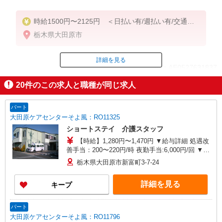
時給1500円〜2125円 ＜日払い有/週払い有/交通費
全支給(ガソリン代含む)＞
栃木県大田原市
詳細を見る
ID：AE0527631837
20
件のこの求人と職種が同じ求人
掲載期間終了
パート
大田原ケアセンターそよ風：RO11325
ショートステイ 介護スタッフ
【時給】1,280円〜1,470円 ▼給与詳細 処遇改
善手当：200〜220円/時 夜勤手当:6,000円/回 ▼下
記別途支給 通勤手当 年末年始手当：380円/時 寸
栃木県大田原市新富町3-7-24
志あり：年2回（6月・12月） ※業績による ※処
遇改善手当は試用期間中(3ヶ月)は支給なし
詳細を見る
キープ
パート
大田原ケアセンターそよ風：RO11796