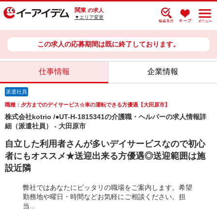
関東
の求人
▼エリア変更
この求人の応募期間は既に終了しております。
仕事情報
企業情報
派遣社員
職種：夕方までのデイサービス☆車の運転できる方優遇【大田原市】
株式会社kotrio /●UT-H-1815341の介護職・ヘルパーの求人情報詳
細（派遣社員） - 大田原市
自立した利用者さんが多いデイサービスなので初心
者にもオススメ★送迎出来る方優遇◎送迎範囲は施
設近隣
弊社ではあなたにピッタリの職場をご案内します。希望
勤務地や曜日・時間などお気軽にご相談ください。担
当...