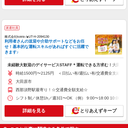
派遣社員
株式会社kotrio /●UT-H-1907678
大田原市*デイでの生活補助☆スキルを身につ
派遣社員
けて長く働く♪
時給1500円〜2150円 ＜日払い有/週払い有/交
株式会社kotrio /●UT-H-2094130
通費全支給(ガソリン代含む)＞
利用者さんの送迎や介助サポートなどをお任
せ！基本的な運転スキルがあればすぐに活躍で
大田原市
きます♪
詳細を見る
キープ
未経験大歓迎のデイサービスSTAFF＊運転できる方求む！大田原
時給1500円〜2125円 ＜日払い有/週払い有/交通費全支給(ガ
派遣社員
株式会社kotrio /●UT-H-2009615
大田原市
向かう先は、笑顔の待つ場所！デイサービスの
西那須野駅最寄り！☆交通費全額支給☆
サポート＆送迎STAFF
シフト制／休憩1h／週3日〜OK （例） 9:00〜18:00 10:00〜1
時給1500円〜2125円 ＜日払い有/週払い有/交
通費全支給(ガソリン代含む)＞
詳細を見る
とりあえずキープ
大田原市
詳細を見る
キープ