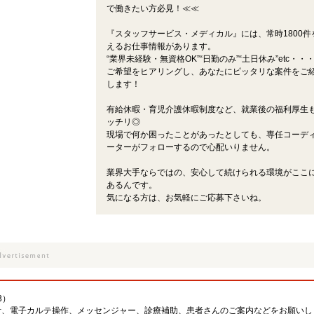
で働きたい方必見！≪≪
『スタッフサービス・メディカル』には、常時1800件
えるお仕事情報があります。
“業界未経験・無資格OK”“日勤のみ”“土日休み”etc・・
ご希望をヒアリングし、あなたにピッタリな案件をご
します！
有給休暇・育児介護休暇制度など、就業後の福利厚生
ッチリ◎
現場で何か困ったことがあったとしても、専任コーデ
ーターがフォローするので心配いりません。
業界大手ならではの、安心して続けられる環境がここ
あるんです。
気になる方は、お気軽にご応募下さいね。
3）
計、電子カルテ操作、メッセンジャー、診療補助、患者さんのご案内などをお願いし