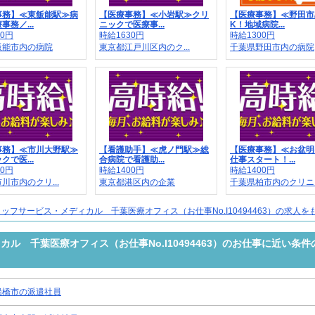
事務】≪東飯能駅≫病
【医療事務】≪小岩駅≫クリ
【医療事務】≪野田市/
事務／...
ニックで医療事...
K！地域病院...
00円
時給1630円
時給1300円
飯能市内の病院
東京都江戸川区内のク...
千葉県野田市内の病院
事務】≪市川大野駅≫
【看護助手】≪虎ノ門駅≫総
【医療事務】≪お盆明
クで医...
合病院で看護助...
仕事スタート！...
50円
時給1400円
時給1400円
川市内のクリ...
東京都港区内の企業
千葉県柏市内のクリニ..
ッフサービス・メディカル 千葉医療オフィス（お仕事No.I10494463）の求人を
ル 千葉医療オフィス（お仕事No.I10494463）のお仕事に近い条件
船橋市の派遣社員