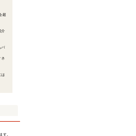
を超
・
紹介
もバ
ィネ
には
ます。