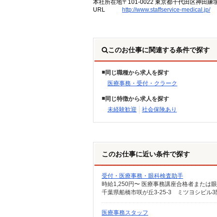
本社所在地
〒101-0022 東京都千代田区神田練
URL
http://www.staffservice-medical.jp/
このお仕事に関連する条件で探す
同じ職種から求人を探す
医療事務・受付・クラーク
同じ特徴から求人を探す
未経験歓迎
社会保険あり
このお仕事に近い条件で探す
受付・医療事務・眼科検査助手
時給1,250円〜 医療事務講座合格者または
千葉県船橋市咲が丘3-25-3 ミツヨシビル3
医療事務スタッフ