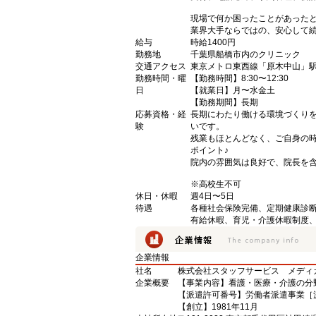
現場で何か困ったことがあった
業界大手ならではの、安心して
給与
時給1400円
勤務地
千葉県船橋市内のクリニック
交通アクセス
東京メトロ東西線「原木中山」駅
勤務時間・曜
【勤務時間】8:30〜12:30
日
【就業日】月〜水金土
【勤務期間】長期
応募資格・経
長期にわたり働ける環境づくり
験
いです。
残業もほとんどなく、ご自身の
ポイント♪
院内の雰囲気は良好で、院長を
※高校生不可
休日・休暇
週4日〜5日
待遇
各種社会保険完備、定期健康診
有給休暇、育児・介護休暇制度
企業情報
社名
株式会社スタッフサービス メディ
企業概要
【事業内容】看護・医療・介護の分
【派遣許可番号】労働者派遣事業［派13
【創立】1981年11月