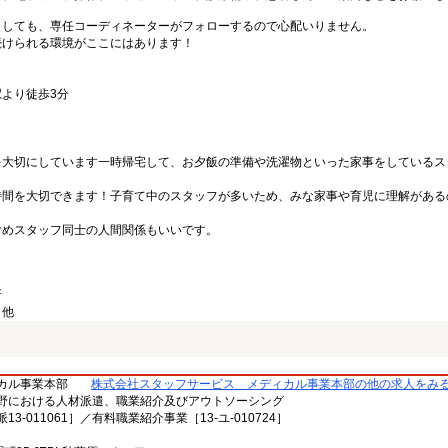
としても、専任コーディネーターがフォローするので心配いりません。
続けられる環境がここにはあります！
より徒歩3分
を大切にしています一時帰宅して、お夕飯の準備や洗濯物といった家事をしているス
時間を大切できます！子育て中のスタッフが多いため、みな家事や育児に理解がある
含めスタッフ同士の人間関係もいいです。
断
、他
カル事業本部
株式会社スタッフサービス メディカル事業本部の他の求人をみ
野における人材派遣、職業紹介及びアウトソーシング
-011061］／有料職業紹介事業［13-ユ-010724］