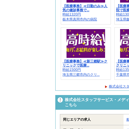
【医療事務】≪日勤のみ≫人
【医療
気の健診事務で...
院で医療
時給1320円
時給13
栃木県真岡市内の病院
埼玉県
【医療事務】≪新三郷駅≫ク
【医療
リニックで医療...
クリニッ
時給1500円
時給13
埼玉県三郷市内のクリ...
千葉県市
株式会社スタ
株式会社スタッフサービス・メディカ
こちら
同じエリアの求人