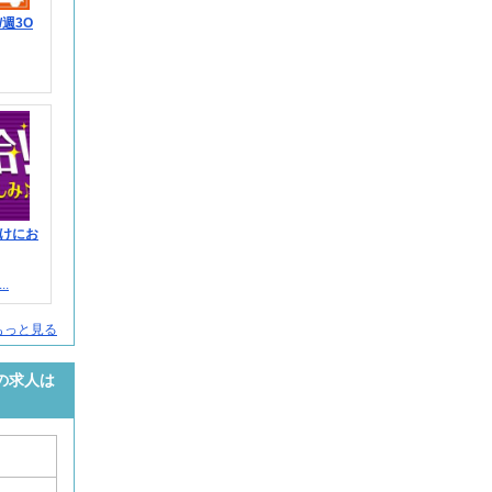
週3O
けにお
.
もっと見る
の求人は