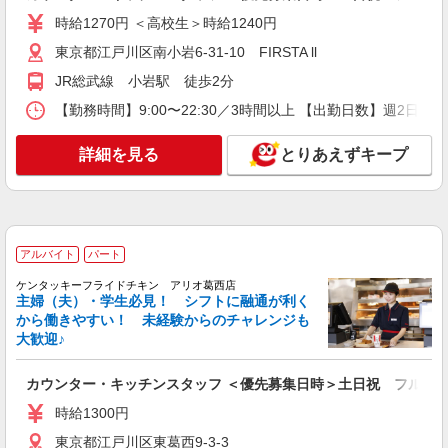
時給1270円 ＜高校生＞時給1240円
詳細を見る
キープ
東京都江戸川区南小岩6-31-10 FIRSTA ll
JR総武線 小岩駅 徒歩2分
アルバイト
パート
ケンタッキーフライドチキン 瑞江店
【勤務時間】9:00〜22:30／3時間以上 【出勤日数】週2
カウンター・キッチンスタッフ ＜優先募集日
時＞平日（月〜金） 18:00〜23:00
詳細を見る
とりあえずキープ
時給1270円 ＜高校生＞時給1230円
東京都江戸川区東瑞江1-27-4 福田ビル
詳細を見る
キープ
アルバイト
パート
アルバイト
パート
ケンタッキーフライドチキン アリオ葛西店
主婦（夫）・学生必見！ シフトに融通が利く
ケンタッキーフライドチキン イオン葛西店
から働きやすい！ 未経験からのチャレンジも
カウンター・キッチンスタッフ ＜優先募集日
大歓迎♪
時＞平日（月〜金） 18:00〜23:00
時給1300円
カウンター・キッチンスタッフ ＜優先募集日時＞土日祝 フルタ
東京都江戸川区西葛西3-9-19
時給1300円
詳細を見る
キープ
東京都江戸川区東葛西9-3-3