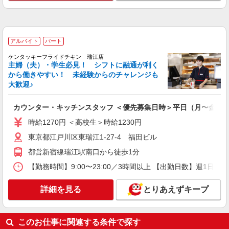
料理長【正社員】
月給30万円〜38万円 試用期間中 月給30万円〜
38万円(試用期間3ヶ月) 残業が発生した場合、残業
代を1分単位で別途支給します。 ▼理論年収（基
グランダ小岩 （東京都江戸川区西小岩1-8-
アルバイト
パート
本給12ヵ月＋賞与） 4,200,000〜5,320,000円 ▼
13 グランダ小岩内）
想定年収（理論年収＋残業20H/月）
ケンタッキーフライドチキン 瑞江店
4,723,256〜5,982,791円 ※給与は経験や前職給与
主婦（夫）・学生必見！ シフトに融通が利く
詳細を見る
キープ
に応じて決定します。
から働きやすい！ 未経験からのチャレンジも
大歓迎♪
アルバイト
パート
SOMPOケア ラヴィーレ 一之江
カウンター・キッチンスタッフ ＜優先募集日時＞平日（月〜金） 18:
調理・食器洗浄・発注
時給1270円 ＜高校生＞時給1230円
時給1290円〜1440円 ※経験等による ★早朝時
東京都江戸川区東瑞江1-27-4 福田ビル
給（5:00〜8:00）時給＋100円 ★希望収入があり
ましたら、ご相談いただければ希望条件に合うか
東京都江戸川区西一之江4丁目5-2
都営新宿線瑞江駅南口から徒歩1分
の確認もいたします。 ★時間外手当別途支給 ★上
記金額は働きがい向上手当を含みます。 ★働きが
【勤務時間】9:00〜23:00／3時間以上 【出勤日数】週1
詳細を見る
キープ
い向上手当※26年6月改定（地域により異なる）
社会保険加入者は更に＋50円
詳細を見る
とりあえずキープ
アルバイト
パート
コンパスグループ・ジャパン株式会社 39700_p
調理師【アルバイト・パート】
このお仕事に関連する条件で探す