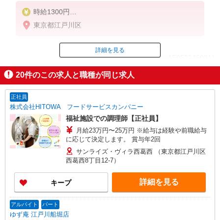
時給1300円
※22:00〜翌5:00：時給1625円
東京都江戸川区
※高校生時給1250円
■特別手当
詳細を見る
ID：AE0522460811
早朝手当（5:00〜8:00）時給＋200円
20
件のこの求人と職種が同じ求人
掲載期間終了
正社員
株式会社HITOWA フードサービスカンパニー
福祉施設での調理師【正社員】
月給23万円〜25万円 ※給与は経験や前職給与
に応じて決定します。 賞与年2回
サンライズ・ヴィラ西葛西 （東京都江戸川区
西葛西8丁目12-7）
詳細を見る
キープ
アルバイト
パート
ゆず庵 江戸川船堀店