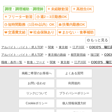
未経験歓迎
高校生OK
調理・調理補助・調理師
未経験歓迎
高校生OK
週2～3日勤務OK
短時間勤務（1日4h以内）OK
フリーター歓迎
週2～3日勤務OK
扶養内勤務OK
交通費支給
短時間勤務（1日4h以内）OK
扶養内勤務OK
社会保険あり
まかない・食事補助
交通費支給
社会保険あり
まかない・食事補助
社員登用あり
もっと見る
アルバイト・バイト・求人TOP
関東
東京都
江戸川区
COCO’S 瑞
アルバイト・バイト・求人TOP
東京都の路線
都営新宿線
瑞江駅
CO
職種・条件一覧
飲食・フード
関東
東京都
江戸川区
COCO’S 
掲載ご希望のお客様へ
よくある質問
お問い合わせ
利用規約
リンクについて
プライバシーポリシー
Cookieポリシー
個人情報保護方針