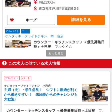
時給1300円
東京都江戸川区東葛西9-3-3
詳細を見る
キープ
アルバイト
パート
ケンタッキーフライドチキン 本一色店
カウンター・キッチンスタッフ ＜優先募集日
時＞土日祝 フルタイム
時給1270円 ＜高校生＞時給1240円
もっと見る
東京都江戸川区本一色2-23-17
この求人に似ている求人情報
詳細を見る
キープ
アルバイト
パート
アルバイト
パート
ケンタッキーフライドチキン 小岩店
ケンタッキーフライドチキン 平井店
主婦（夫）・学生必見！ シフトに融通が利く
カウンター・キッチンスタッフ ＜優先募集日
から働きやすい！ 未経験からのチャレンジも
時＞土日祝 11:00〜17:00
大歓迎♪
時給1250円 ＜高校生＞時給1230円
東京都江戸川区平井5-21-12
カウンター・キッチンスタッフ ＜優先募集日時＞土日祝 フルタ