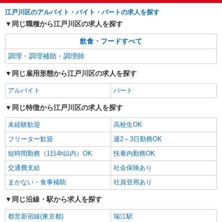
時給1,700円以上 試用期間中 時給1,700円以上
(試用期間2ヶ月) 残業が発生した場合、残業代を1
江戸川区のアルバイト・バイト・パートの求人を探す
分単位で別途支給します。
同じ職種から江戸川区の求人を探す
なぎさ和楽苑 （東京都江戸川区西葛西8-1-
1）
飲食・フードすべて
詳細を見る
キープ
調理・調理補助・調理師
同じ雇用形態から江戸川区の求人を探す
アルバイト
パート
コンパスグループ・ジャパン株式会社 39206_p
アルバイト
パート
調理師【アルバイト・パート】
同じ特徴から江戸川区の求人を探す
時給1,600円以上 試用期間中 時給1,600円以上
(試用期間2ヶ月) 残業が発生した場合、残業代を1
未経験歓迎
高校生OK
分単位で別途支給します。
グランダ小岩 （東京都江戸川区西小岩1-8-
フリーター歓迎
週2～3日勤務OK
13 グランダ小岩内）
短時間勤務（1日4h以内）OK
扶養内勤務OK
詳細を見る
キープ
交通費支給
社会保険あり
まかない・食事補助
社員登用あり
同じ沿線・駅から求人を探す
都営新宿線(東京都)
瑞江駅