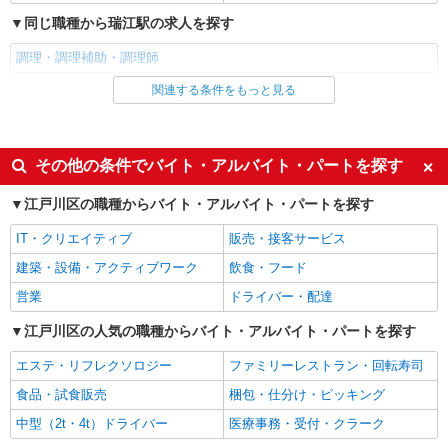
同じ職種から瑞江駅の求人を探す
調理・調理補助・調理師
関連する条件をもっと見る
同じ雇用形態から瑞江駅の求人を探す
アルバイト
パート
同じ特徴から瑞江駅の求人を探す
その他の条件でバイト・アルバイト・パートを探す
未経験歓迎
高校生OK
江戸川区の職種からバイト・アルバイト・パートを探す
フリーター歓迎
週2～3日勤務OK
IT・クリエイティブ
販売・接客サービス
短時間勤務（1日4h以内）OK
扶養内勤務OK
建築・設備・アクティブワーク
飲食・フード
交通費支給
社会保険あり
営業
ドライバー・配達
まかない・食事補助
社員登用あり
江戸川区の人気の職種からバイト・アルバイト・パートを探す
同じ職種から求人を探す
エステ・リフレクソロジー
ファミリーレストラン・回転寿司
飲食・フード
食品・試食販売
梱包・仕分け・ピッキング
調理・調理補助・調理師
中型（2t・4t）ドライバー
医療事務・受付・クラーク
同じ特徴から求人を探す