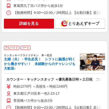
東葛西九丁目バス停から徒歩1分
アルバイト
パート
【勤務時間】9:00〜22:00／2時間以上 【出勤日数】週1
ケンタッキーフライドチキン イオン船堀店
カウンター・キッチンスタッフ ＜優先募集日
詳細を見る
とりあえずキープ
時＞平日（月〜金） 17:00〜21:00
時給1250円 ＜高校生＞時給1250円
東京都江戸川区船堀1-1-51
詳細を見る
キープ
アルバイト
パート
ケンタッキーフライドチキン 本一色店
アルバイト
パート
主婦（夫）・学生必見！ シフトに融通が利く
ケンタッキーフライドチキン 葛西店
から働きやすい！ 未経験からのチャレンジも
大歓迎♪
カウンター・キッチンスタッフ ＜優先募集日
時＞平日（月〜金） 11:00〜17:00
カウンター・キッチンスタッフ ＜優先募集日時＞土日祝 フルタ
時給1300円
東京都江戸川区東葛西5-1-2 第2吉田ビル
時給1270円 ＜高校生＞時給1240円
東京都江戸川区本一色2-23-17
詳細を見る
キープ
菅原橋バス停から徒歩2分
アルバイト
【勤務時間】9:00〜23:00／2時間以上 【出勤日数】週1
パート