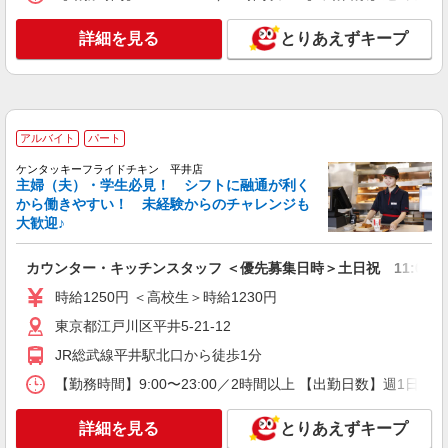
コンパスグループ・ジャパン株式会社 39700_p
調理補助【アルバイト・パート】
詳細を見る
とりあえずキープ
時給1,300円以上 試用期間中 時給1,300円以上
(試用期間2ヶ月) 残業が発生した場合、残業代を1
分単位で別途支給します。
なぎさ和楽苑 （東京都江戸川区西葛西8-1-
1）
アルバイト
パート
詳細を見る
キープ
ケンタッキーフライドチキン 平井店
主婦（夫）・学生必見！ シフトに融通が利く
から働きやすい！ 未経験からのチャレンジも
アルバイト
パート
大歓迎♪
そんぽの家 葛西
調理補助スタッフ
カウンター・キッチンスタッフ ＜優先募集日時＞土日祝 11:00〜17
時給1290円〜1340円 ※経験等による ★希望収
時給1250円 ＜高校生＞時給1230円
入がありましたら、ご相談いただければ希望条件
に合うかの確認もいたします。 ★時間外手当別途
東京都江戸川区東葛西5丁目33-7
東京都江戸川区平井5-21-12
支給 ★上記金額は働きがい向上手当を含みます。
★働きがい向上手当※26年6月改定（地域により異
JR総武線平井駅北口から徒歩1分
詳細を見る
キープ
なる） 社会保険加入者は更に＋50円
【勤務時間】9:00〜23:00／2時間以上 【出勤日数】週1
正社員
詳細を見る
とりあえずキープ
コンパスグループ・ジャパン株式会社 39206_f