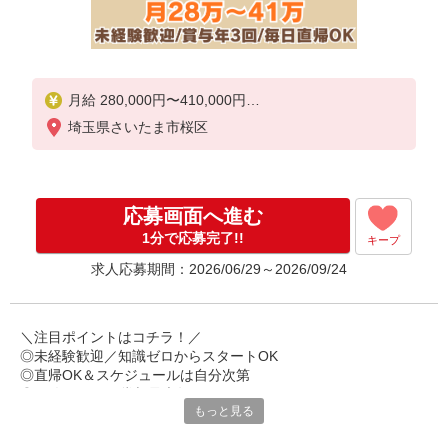
月給 280,000円〜410,000円
基本給：190,000円〜390,000円
埼玉県さいたま市桜区
一律手当：12,000円
※経験・能力を考慮の上決定
※上記金額には固定残業代6万8000円〜（45時間分
）を含みます。
応募画面へ進む
超過分は別途全額支給いたします。
1分で応募完了!!
キープ
【手当】
求人応募期間：2026/06/29～2026/09/24
・通勤手当
・皆勤手当
・勤続手当
＼注目ポイントはコチラ！／
【昇給・賞与】
◎未経験歓迎／知識ゼロからスタートOK
・昇給：年1回
◎直帰OK＆スケジュールは自分次第
・賞与：年2回（+決算賞与）※業績による
◎月給28万〜＋賞与最大年3回
☆★最大年3回賞与あり★☆
もっと見る
◎社用車1人1台貸与（通勤利用OK）
◎お酒の試飲会＆社割あり
【年収例】