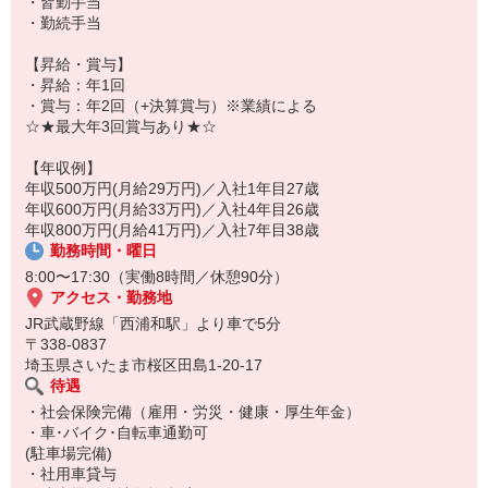
・皆勤手当
・勤続手当
＼この求人の魅力／
【昇給・賞与】
★“サポート中心”だから未経験でも安心！
・昇給：年1回
いきなり売り込むのではなく、
・賞与：年2回（+決算賞与）※業績による
既存のお客様との関係づくりがメインです。
☆★最大年3回賞与あり★☆
★自分のペースでのびのび働ける！
【年収例】
直帰OK＆スケジュールは自分で調整。
年収500万円(月給29万円)／入社1年目27歳
「今日は遅めにスタート」「夕方は直帰」など、
年収600万円(月給33万円)／入社4年目26歳
自分のペースでのびのび働けます！
年収800万円(月給41万円)／入社7年目38歳
勤務時間・曜日
★「好き」を活かせる仕事！
試飲会でお酒の知識を楽しく学べます。
8:00〜17:30（実働8時間／休憩90分）
自分が良いと思った商品を提案できる面白さも魅力です！
アクセス・勤務地
JR武蔵野線「西浦和駅」より車で5分
〒338-0837
埼玉県さいたま市桜区田島1-20-17
待遇
・社会保険完備（雇用・労災・健康・厚生年金）
・車･バイク･自転車通勤可
(駐車場完備)
・社用車貸与