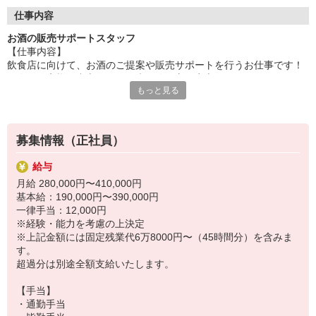
年収500万円(月給29万円)／入社1年目27歳
仕事内容
年収600万円(月給33万円)／入社4年目26歳
年収800万円(月給41万円)／入社7年目38歳
お酒の販売サポートスタッフ
【仕事内容】
飲食店に向けて、お酒のご提案や販売サポートを行うお仕事です！
既存のお客様が中心なので、未経験の方も安心してスタートできま
もっと見る
す。
■扱うもの…ビール／ワイン／日本酒／焼酎 など
募集情報（正社員）
▼既存顧客との関係づくり
注文対応や新商品のご案内など、まずは顔を覚えてもらうところ
給与
から！
月給 280,000円〜410,000円
基本給：190,000円〜390,000円
▼提案に挑戦
一律手当：12,000円
「このお店に合いそうなお酒」を提案したり、
※経験・能力を考慮の上決定
キャンペーンのご案内などを行います！
※上記金額には固定残業代6万8000円〜（45時間分）を含みま
す。
▼お店づくりのパートナーへ
超過分は別途全額支給いたします。
「客単価を上げたい」「女性客を増やしたい」などの課題に対し
て、
【手当】
お酒を軸にしたメニュー提案や集客のアドバイスも行います！
・通勤手当