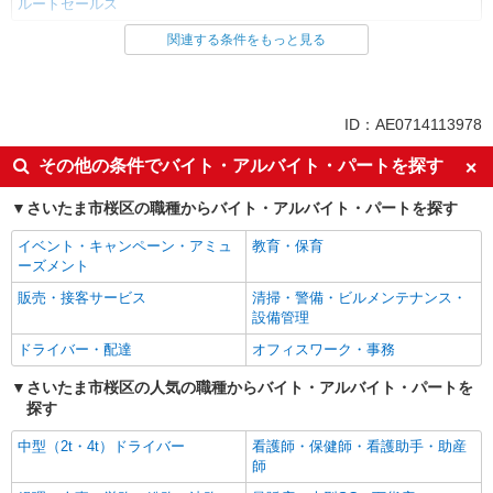
ルートセールス
関連する条件をもっと見る
同じ雇用形態から西浦和駅の求人を探す
正社員
同じ特徴から西浦和駅の求人を探す
ID：AE0714113978
入社日応相談
即日勤務OK
その他の条件でバイト・アルバイト・パートを探す
未経験歓迎
新卒・第二新卒歓迎
さいたま市桜区の職種からバイト・アルバイト・パートを探す
学歴不問
高収入・高額
イベント・キャンペーン・アミュ
教育・保育
ボーナス・賞与あり
昇給あり
ーズメント
完全週休2日制
禁煙・分煙
販売・接客サービス
清掃・警備・ビルメンテナンス・
車通勤OK
バイク通勤OK
設備管理
自転車通勤OK
転勤なし
ドライバー・配達
オフィスワーク・事務
交通費支給
社会保険あり
さいたま市桜区の人気の職種からバイト・アルバイト・パートを
探す
まかない・食事補助
各種手当（家族・役職・インセン
ティブなど）あり
中型（2t・4t）ドライバー
看護師・保健師・看護助手・助産
研修制度あり
師