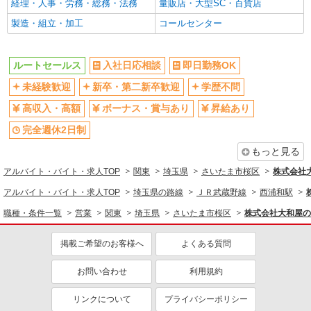
経理・人事・労務・総務・法務
量販店・大型SC・百貨店
同じ職種から求人を探す
製造・組立・加工
コールセンター
営業
ルートセールス
ルートセールス
入社日応相談
即日勤務OK
同じ特徴から求人を探す
未経験歓迎
新卒・第二新卒歓迎
学歴不問
未経験歓迎
ボーナス・賞与あり
高収入・高額
ボーナス・賞与あり
昇給あり
車通勤OK
交通費支給
完全週休2日制
社会保険あり
まかない・食事補助
もっと見る
アルバイト・バイト・求人TOP
関東
埼玉県
さいたま市桜区
株式会社
アルバイト・バイト・求人TOP
埼玉県の路線
ＪＲ武蔵野線
西浦和駅
職種・条件一覧
営業
関東
埼玉県
さいたま市桜区
株式会社大和屋の
掲載ご希望のお客様へ
よくある質問
お問い合わせ
利用規約
リンクについて
プライバシーポリシー