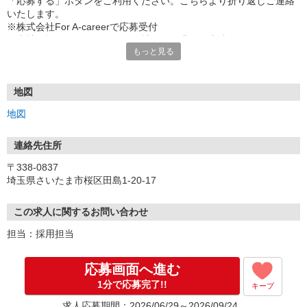
「応募する」ボタンをご利用ください。こちらより折り返しご連絡
いたします。
※株式会社For A-careerで応募受付
※当社は採用コンサルタント会社として求人を出稿しております。
もっと見る
（人材紹介や派遣ではございません。）
地図
地図
連絡先住所
〒338-0837
埼玉県さいたま市桜区田島1-20-17
この求人に関するお問い合わせ
担当：採用担当
応募画面へ進む
1分で応募完了!!
キープ
求人応募期間：2026/06/29～2026/09/24