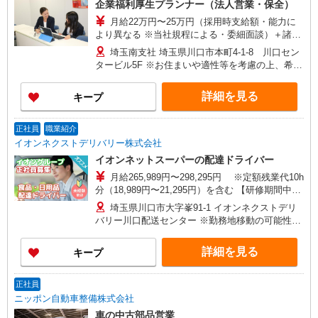
企業福利厚生プランナー（法人営業・保全）
月給22万円〜25万円（採用時支給額・能力に
より異なる ※当社規程による・委細面談）＋諸手
当 ※研修受講手当：8500円
埼玉南支社 埼玉県川口市本町4-1-8 川口セン
タービル5F ※お住まいや適性等を考慮の上、希望
勤務地を選べます ★各支店の住所・交通アクセス
等はホームページよりご確認ください
詳細を見る
キープ
正社員
職業紹介
イオンネクストデリバリー株式会社
イオンネットスーパーの配達ドライバー
月給265,989円〜298,295円 ※定額残業代10h
分（18,989円〜21,295円）を含む 【研修期間中／
1〜2カ月を想定】 月給253,066円 ※定額残業代
埼玉県川口市大字峯91-1 イオンネクストデリ
10h分（18,066円）を含む 【研修終了〜本配属前
バリー川口配送センター ※勤務地移動の可能性は
／2〜3カ月を想定】 月給258,451円 ※定額残業
あり
代10h分（18,451円）を含む ※賞与：年２回 昨
詳細を見る
キープ
年度実績：1.8ヶ月分 ※交通費規定内支給
正社員
ニッポン自動車整備株式会社
車の中古部品営業