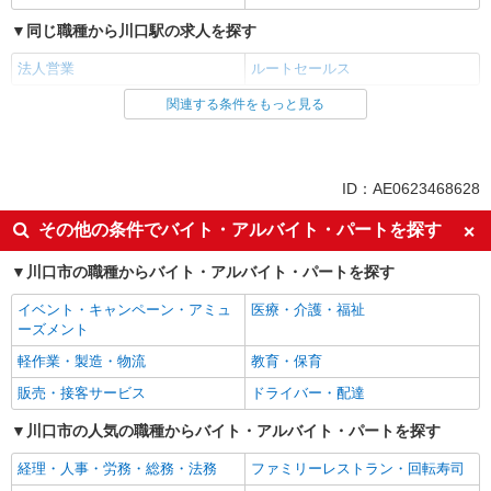
同じ職種から川口駅の求人を探す
法人営業
ルートセールス
関連する条件をもっと見る
同じ雇用形態から川口駅の求人を探す
正社員
同じ特徴から川口駅の求人を探す
ID：AE0623468628
未経験歓迎
経験者・有資格者歓迎
その他の条件でバイト・アルバイト・パートを探す
ボーナス・賞与あり
完全週休2日制
川口市の職種からバイト・アルバイト・パートを探す
土日祝休み
交通費支給
イベント・キャンペーン・アミュ
医療・介護・福祉
社会保険あり
制服貸与
ーズメント
同じ職種から求人を探す
軽作業・製造・物流
教育・保育
営業
販売・接客サービス
ドライバー・配達
ルートセールス
川口市の人気の職種からバイト・アルバイト・パートを探す
同じ特徴から求人を探す
経理・人事・労務・総務・法務
ファミリーレストラン・回転寿司