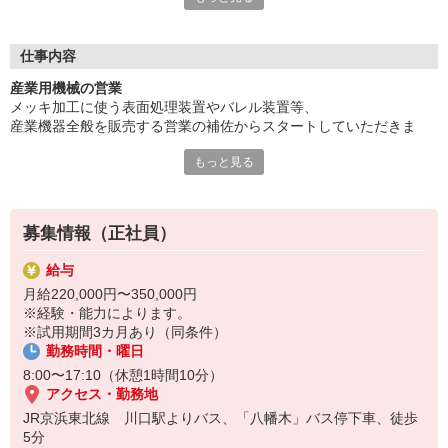
現場が求める高い水準を満たすことができる他の企業は少なく、
業績は好調◎
仕事内容
大手電子機器メーカーでも使用されており、需要は国内外に広が
産業用機械の営業
っています。
メッキ加工に使う表面処理装置やバレル装置等、
産業機器全般を販売する営業の補佐からスタートしていただきま
そんな当社で只今営業スタッフを募集中！業界を問わず、営業の
す。
経験がある方は大歓迎。
もっと見る
Excelを使用した見積書の作成、PowerPointを使用して製品資料の作
当社の製品のことは入社してから覚えていただければ結構です。
成。
面倒見の良い社員が揃っており、新人さんへのサポート体制は万
1年程度は先輩社員についてお客様を訪問し、仕事を覚えていただき
全。ノルマもありません♪
ます。
募集情報（正社員）
給与
月給220,000円〜350,000円
※経験・能力によります。
※試用期間3カ月あり（同条件）
勤務時間・曜日
8:00〜17:10（休憩1時間10分）
アクセス・勤務地
JR京浜東北線 川口駅よりバス、「八幡木」バス停下車、徒歩
5分