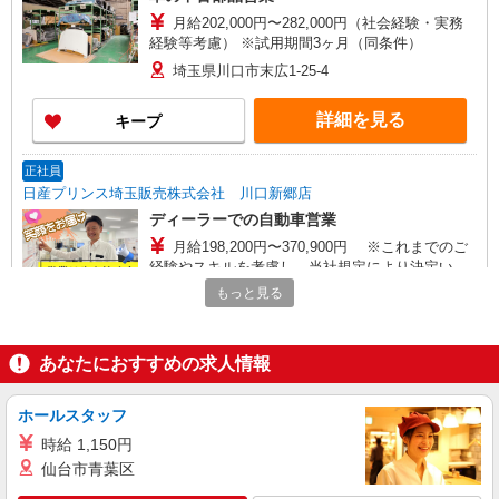
月給202,000円〜282,000円（社会経験・実務
経験等考慮） ※試用期間3ヶ月（同条件）
埼玉県川口市末広1-25-4
詳細を見る
キープ
正社員
日産プリンス埼玉販売株式会社 川口新郷店
ディーラーでの自動車営業
月給198,200円〜370,900円 ※これまでのご
経験やスキルを考慮し、当社規定により決定いた
します。
もっと見る
埼玉県川口市江戸袋1－12－8
詳細を見る
キープ
あなたにおすすめの求人情報
正社員
ホールスタッフ
日産プリンス埼玉販売株式会社 川口戸塚店
ディーラーでの自動車営業
時給 1,150円
仙台市青葉区
月給198,200円〜370,900円 ※これまでのご
経験やスキルを考慮し、当社規定により決定いた