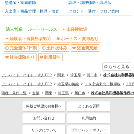
未経験歓迎
塾講師・家庭教師
ボーナス・賞与あり
調理・調理補助・調理師
土日祝休み
入出庫・商品管理・検品・検査
交通費支給
フロント・受付・フロア案内
社会保険あり
法人営業
ルートセールス
未経験歓迎
経験者・有資格者歓迎
ボーナス・賞与あり
完全週休2日制
土日祝休み
交通費支給
社会保険あり
制服貸与
もっと見る
アルバイト・バイト・求人TOP
関東
埼玉県
川口市
株式会社共和機器
アルバイト・バイト・求人TOP
埼玉県の路線
ＪＲ京浜東北・根岸線
川口
職種・条件一覧
営業
関東
埼玉県
川口市
株式会社共和機器製作所の
掲載ご希望のお客様へ
よくある質問
お問い合わせ
利用規約
リンクについて
プライバシーポリシー