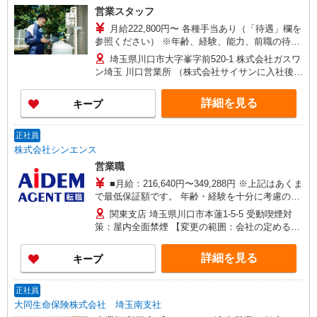
営業スタッフ
月給222,800円〜 各種手当あり（「待遇」欄を
参照ください） ※年齢、経験、能力、前職の待遇
を考慮します ※待遇条件の詳細については、面接
埼玉県川口市大字峯字前520-1 株式会社ガスワ
などでお気軽にご相談ください。 ■年収例 ＜入社
ン埼玉 川口営業所 （株式会社サイサンに入社後、
3年目・30歳・独身＞ 年収例／425万円（月給24万
すぐに株式会社ガスワン埼玉への出向となりま
円＋賞与年2回＋手当（住宅手当、資格手当、宿直
す。）
詳細を見る
キープ
手当など）） ＜入社3年目・30歳・既婚（扶養あ
り）＞ 年収例／460万円（月給24万円＋賞与年2回
＋手当（住宅手当、資格手当、宿直手当など））
正社員
※別途時間外手当が支給されます。
株式会社シンエンス
営業職
■月給：216,640円〜349,288円 ※上記はあくま
で最低保証額です。 年齢・経験を十分に考慮の上
決定します。 【内訳】 基本給183,000円〜
関東支店 埼玉県川口市本蓮1-5-5 受動喫煙対
255,000円 固定残業代33,640円〜45,956円を含む/
策：屋内全面禁煙 【変更の範囲：会社の定める場
月 ※固定残業代制 超過分別途支給 ※固定残業代
所】
の相当時間：25.0時間/月
詳細を見る
キープ
正社員
大同生命保険株式会社 埼玉南支社