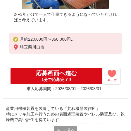
2〜3年かけて一人で仕事できるようになっていただけれ
ばと考えています。
月給220,000円〜350,000円
※経験・能力によります。
埼玉県川口市
※試用期間3カ月あり（同条件）
応募画面へ進む
1分で応募完了!!
キープ
求人応募期間：2026/08/01～2026/08/31
産業用機械装置を製造している『共和機器製作所』
特にメッキ加工を行うための表面処理装置やバレル装置及び、乾
燥機で高い評価を得ています。
当社の製品は、精密な加工が要求される半導体の製造現場にて活
もっと見る
躍しています。