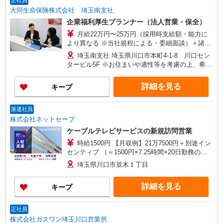
正社員
大同生命保険株式会社 埼玉南支社
企業福利厚生プランナー（法人営業・保全）
月給22万円〜25万円（採用時支給額・能力に
より異なる ※当社規程による・委細面談）＋諸手
当 ※研修受講手当：8500円
埼玉南支社 埼玉県川口市本町4-1-8 川口セン
タービル5F ※お住まいや適性等を考慮の上、希望
勤務地を選べます ★各支店の住所・交通アクセス
等はホームページよりご確認ください
詳細を見る
キープ
派遣社員
株式会社ネットセーブ
ケーブルテレビサービスの新規訪問営業
時給1500円 【月収例】21万7500円＋別途イン
センティブ （＝1500円×7.25時間×20日勤務の場
合） 【交通費】 定期代支給
埼玉県川口市並木１丁目
詳細を見る
キープ
正社員
株式会社ガスワン埼玉川口営業所