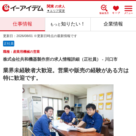
関東
の求人
▼エリア変更
仕事情報
知りたい！
企業情報
もっと
更新日：2026/08/01 ※更新日時点の最新情報です
正社員
職種：産業用機械の営業
株式会社共和機器製作所の求人情報詳細（正社員） - 川口市
業界未経験者大歓迎。営業や販売の経験がある方は
特に歓迎です。