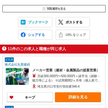
閲覧履歴を見る
ブックマーク
ポストする
シェアする
URLをシェア
11
件のこの求人と職種が同じ求人
正社員
株式会社丸豊建硝
メーカー営業（建材・金属製品の提案営業）
月給300,000円〜500,000円＋諸手当（経験・
能力等による） ※試用期間2ヶ月有（個人差で期
間は短縮されます） （年収例） 1年目
埼玉県川口市安行領在家346-4
405万円 月給30万円＋諸手当＋賞
与 3年目 464万円 月給32万円＋
詳細を見る
キープ
諸手当＋賞与 5年目（リーダー・主任） 530万
円 月給34万円＋資格手当＋諸手当＋賞与