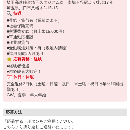
埼玉高速鉄道埼玉スタジアム線 南鳩ヶ谷駅より徒歩17分
埼玉県川口市八幡木2-15-15
待遇
■昇給・賞与有（業績による）
■社会保険完備
■交通費支給（月上限15,000円）
■車通勤応相談
■作業服貸与
■受動喫煙対策：有（敷地内禁煙）
■試用期間3カ月あり
応募資格・経験
●経験者優遇
●未経験者大歓迎！
休日・休暇
完全週休2日制（土曜・日曜・祝日 ※土曜・祝日は年間10回出
勤あり）、
GW、夏季・年末年始
応募方法
「応募する」ボタンをご利用ください。
こちらより折り返しご連絡いたします。