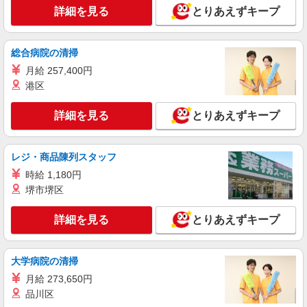
します。
詳細を見る
とりあえずキープ
埼玉県川口市戸塚3－19－19
詳細を見る
キープ
総合病院の清掃
月給 257,400円
正社員
港区
日産プリンス埼玉販売株式会社 川口栄町店
ディーラーでの自動車営業
詳細を見る
とりあえずキープ
月給198,200円〜370,900円 ※これまでのご
経験やスキルを考慮し、当社規定により決定いた
します。
埼玉県川口市栄町1－1－9
レジ・商品陳列スタッフ
時給 1,180円
詳細を見る
キープ
堺市堺区
詳細を見る
とりあえずキープ
大学病院の清掃
月給 273,650円
品川区