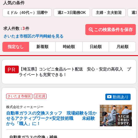
人気の条件
ミドル（40代～）活躍中
週2～3日勤務OK
主婦・主夫歓迎
週1
求人件数 :
3
件
この検索条件を保存
さいたま市桜区の平均時給を見る
指定なし
新着順
時給順
日給順
月給順
【埼玉県】コンビニ食品ルート配送 安心・安定の高収入 プ
PR
ライベートも充実できる！
さいたま市桜区
正社員
動画あり
株式会社ティーエージー
自動車ガラスの交換スタッフ 現場経験を活か
せるアクティブワーク×安定技術職 未経験
から「職人」に！
知
自動車ガラスの交換・補修