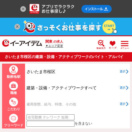
関東
の求人
▼エリア変更
さいたま市桜区の建築・設備・アクティブワークのバイト・アルバイ
ト・パートの求人情報一覧
さいたま市桜区
選択
勤務地/駅
建築・設備・アクティブワークすべて
選択
職種
雇用形態、給与、特徴、その他
選択
こだわり
を含まない
フリーワード