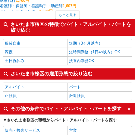
家事代行
1,700円
看護師・保健師・看護助手・助産師
1,603円
テレホンアポインター
1,600円
もっと見る
家電・携帯販売
1,567円
その他介護・福祉
1,560円
さいたま市桜区の特徴でバイト・アルバイト・パートを
コールセンター
1,550円
絞り込む
その他軽作業・製造・物流
1,517円
さいたま市桜区の他の職種の平均時給を見る
服装自由
短期（3ヶ月以内）
深夜
短時間勤務（1日4h以内）OK
土日祝休み
扶養内勤務OK
さいたま市桜区の雇用形態で絞り込む
アルバイト
パート
正社員
派遣社員
その他の条件でバイト・アルバイト・パートを探す
さいたま市桜区の職種からバイト・アルバイト・パートを探す
販売・接客サービス
営業