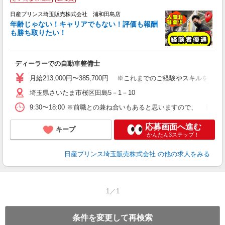
日産プリンス埼玉販売株式会社 浦和田島店
年齢じゃない！キャリアでもない！評価も報酬
も勝ち取りたい！
場
ディーラーでの自動車整備士
月給213,000円〜385,700円 ※これまでのご経験やスキルを
埼玉県さいたま市桜区田島5－1－10
9:30〜18:00 ※前職との兼ね合いもあると思いますので、 勤
応募画面へ進む
キープ
かんたん3ステップ！
日産プリンス埼玉販売株式会社
の他の求人をみる
1／1
条件を変更して再検索