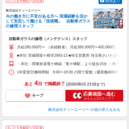
さいたま市桜区
正社員
動画あり
株式会社ティーエージー
今の働き方に不安がある方へ 現場経験を活か
して安定して働ける「技術職」 自動車ガラス
の修理スタッフ
を
自動車ガラスの修理（メンテナンス）スタッフ
学
月給280,000円〜 （未経験者） 月給380,000円〜450,000円（
活
通
■本社 茨城県龍ケ崎市2993-13 ■埼玉営業所 埼玉県さいたま市桜区中島
・本社：関東鉄道竜ケ崎線「竜ケ崎駅」より徒歩15分 ・埼玉営業
り
1年変形労働時間制 9:00〜18:00 の間で変動（週実働40時間）
4
あと
日
で掲載終了
(2026/08/15 23:59まで)
応募画面へ進む
キープ
かんたん3ステップ！
株式会社ティーエージー
の他の求人をみる
さいたま市桜区
正社員