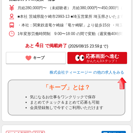
学
月給280,000円〜 （未経験者） 月給380,000円〜450,000円（
活
通
■本社 茨城県龍ケ崎市2993-13 ■埼玉営業所 埼玉県さいたま市桜区中島
・本社：関東鉄道竜ケ崎線「竜ケ崎駅」より徒歩15分 ・埼玉営業
り
1年変形労働時間制 9:00〜18:00 の間で変動（週実働40時間）
4
あと
日
で掲載終了
(2026/08/15 23:59まで)
応募画面へ進む
キープ
かんたん3ステップ！
株式会社ティーエージー
の他の求人をみる
「キープ」とは？
気になるお仕事をワンクリックで保存
まとめてチェック＆まとめて応募も可能
会員登録無しで今すぐご利用いただけます