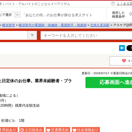
よくある
賀市｜バイト・アルバイトのことならイーアイデム
保存した
0
リア選択
「あなたの街」のお仕事が探せる求人サイト
検索条件
>
横須賀市
>
横須賀市の看護師・保健師・看護助手・助産師
>
京急久里浜駅
> アスケア訪
キ
更新日：2026/07/17 ※更新日時点
土日定休のお仕事。業界未経験者・ブラ
応募画面へ進
円（地域による）
/月）
20時間）残業代全額支給
8 杉浦ビル 1階
昇給あり
土日祝休み
交通費支給
社会保険あり