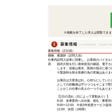
※掲載を終了した求人は閲覧できま
募集情報（正社員）
職種
看護師（訪問入浴）
仕事内
訪問入浴車に同乗し、お客様のバイタル
容
脱衣介助を行い身体状況の確認、電子カ
します。浴後は着衣、医師の指示に基づ
※緊急時を除き医療行為の実施はありま
お風呂は大変喜ばれ、心待ちにしていた
としての距離感は守りつつもそこまで堅
ことがこの仕事の良さの一つでもありま
【1日の流れ（日によって変動あり）】
8:30 各事業所へ出社後、朝礼・事業所
9:00〜12:00 午前3件程度サービス提
12:00 休憩（1時間）