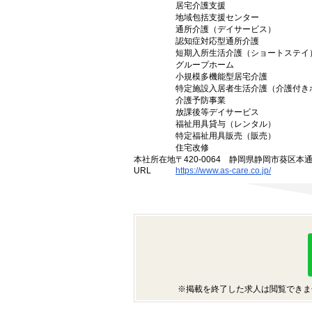
居宅介護支援
地域包括支援センター
通所介護（デイサービス）
認知症対応型通所介護
短期入所生活介護（ショートステイ
グループホーム
小規模多機能型居宅介護
特定施設入居者生活介護（介護付き
介護予防事業
放課後等デイサービス
福祉用具貸与（レンタル）
特定福祉用具販売（販売）
住宅改修
本社所在地
〒420-0064 静岡県静岡市葵区本
URL
https://www.as-care.co.jp/
※掲載を終了した求人は閲覧できま