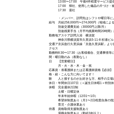
13:00〜17:00 午後4件程度サービス提
17:00 帰社、使用した備品の片づけ・
17:30 退社
・メンバー、訪問先はシフトや曜日等に
給与
月給258,000円〜274,000円（地域によ
別途交通費支給（30000円上限/月）
別途残業手当（月平均残業時間20時間
勤務地
アスケア訪問入浴 横須賀
神奈川県横須賀市久里浜5-11-8 杉浦ビル
交通ア
京浜急行久里浜線「京急久里浜駅」より
クセス
勤務時
8:30〜17:30（お客様都合、交通事情
間・曜
日勤のみ（夜勤なし）
日
【営業曜日】
月・火・水・木・金・祝
応募資
・准看護師または正看護師資格【必須】
格・経
・こんな方に向いてます！
験
人と接するのがお好きな方、相手の立場
休日・
年間休日107日（＋誕生日休暇1＋特別休
休暇
完全週休2日制
土曜・日曜定休
年末年始休暇（12/31〜1/3）
希望休制度あり（月1〜2日程度自身の
育児・介護休業あり
待遇
資格取得支援制度あり
退職金制度あり（勤続3年以上）