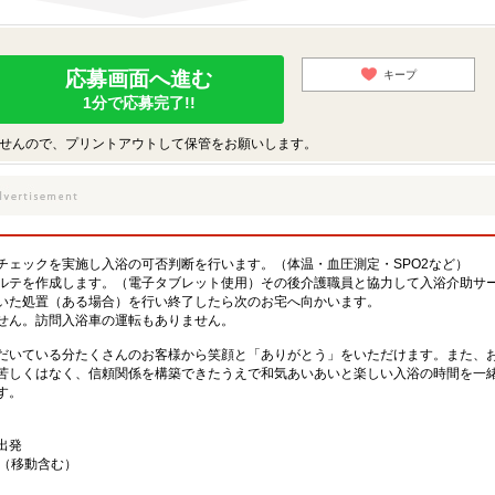
応募画面へ進む
キープ
1分で応募完了!!
せんので、プリントアウトして保管をお願いします。
チェックを実施し入浴の可否判断を行います。（体温・血圧測定・SPO2など）
ルテを作成します。（電子タブレット使用）その後介護職員と協力して入浴介助サ
いた処置（ある場合）を行い終了したら次のお宅へ向かいます。
せん。訪問入浴車の運転もありません。
だいている分たくさんのお客様から笑顔と「ありがとう」をいただけます。また、
苦しくはなく、信頼関係を構築できたうえで和気あいあいと楽しい入浴の時間を一
す。
出発
供（移動含む）