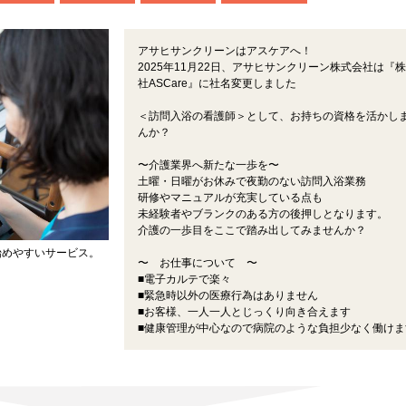
アサヒサンクリーンはアスケアへ！
2025年11月22日、アサヒサンクリーン株式会社は『
社ASCare』に社名変更しました
＜訪問入浴の看護師＞として、お持ちの資格を活かし
んか？
〜介護業界へ新たな一歩を〜
土曜・日曜がお休みで夜勤のない訪問入浴業務
研修やマニュアルが充実している点も
未経験者やブランクのある方の後押しとなります。
介護の一歩目をここで踏み出してみませんか？
始めやすいサービス。
〜 お仕事について 〜
。
■電子カルテで楽々
■緊急時以外の医療行為はありません
■お客様、一人一人とじっくり向き合えます
■健康管理が中心なので病院のような負担少なく働けま