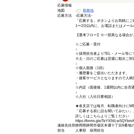
応募情報
地図
勤務地
応募方法
-応募方法-
「応募する」ボタンよりお気軽にご応
1〜2日以内に、お電話またはメー
【選考フロー】※一部異なる場合が
☆ご応募・受付
↓
☆採用担当者よりTEL・メール等に
※土・日のご応募は翌週に順次ご対
↓
☆個人面接（1回）
・履歴書をご提出いただきます。
・接客サービスとなりますので人柄
↓
☆内定（面接後、1週間以内に合否
↓
☆入社（入社日要相談）
★各支店では毎月、転職者向けにW
「応募する前に話を聞いてみたい」
詳しくはこちらよりご覧ください
https://forms.gle/TeYX56LwSQYbm
連絡先住所
静岡県静岡市葵区本通十丁目8番地の
担当
人事部 採用担当