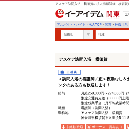
アスケア訪問入浴 横須賀の求人情報詳細 - 横須
エ
関東
アルバイト・バイト・求人TOP
>
関東
>
神奈川県
勤務地
職種
アスケア訪問入浴 横須賀
正社員
＜訪問入浴の看護師／正＞夜勤なし＆
ンクのある方も歓迎します！
給与
月給258,000円〜274,000
別途交通費支給（30000円上限
別途残業手当（月平均残業時間
職種
看護師（訪問入浴）
勤務地
アスケア訪問入浴 横須賀
神奈川県横須賀市久里浜5-11-
未経験歓迎
ボーナス・賞与あり