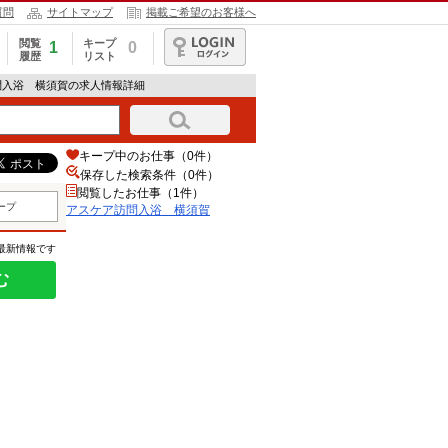
質問
サイトマップ
掲載ご希望のお客様へ
閲覧
キープ
1
0
履歴
リスト
ログイン
問入浴 横須賀の求人情報詳細
キープ中のお仕事（0件）
保存した検索条件（
0
件）
閲覧したお仕事（1件）
ープ
アスケア訪問入浴 横須賀
の最新情報です
む