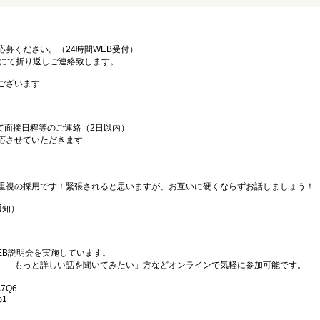
募ください。（24時間WEB受付）
ルにて折り返しご連絡致します。
ございます
て面接日程等のご連絡（2日以内）
応させていただきます
重視の採用です！緊張されると思いますが、お互いに硬くならずお話しましょう！
通知）
EB説明会を実施しています。
、「もっと詳しい話を聞いてみたい」方などオンラインで気軽に参加可能です。
A7Q6
1