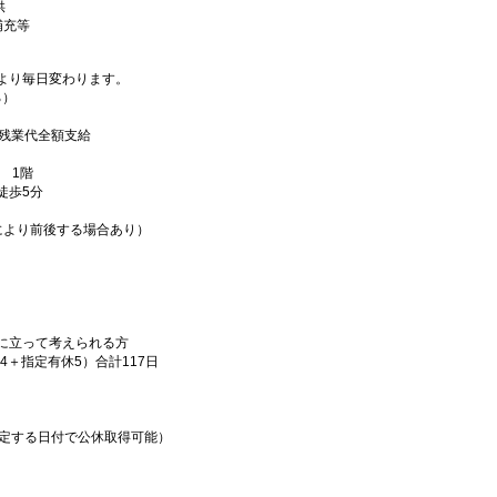
供
補充等
より毎日変わります。
る）
）残業代全額支給
 1階
徒歩5分
等により前後する場合あり）
に立って考えられる方
4＋指定有休5）合計117日
指定する日付で公休取得可能）