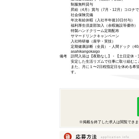
制服無料貸与
昇給（4月）賞与（7月・12月）コロナ
社会保険完備
年次有給休暇（入社半年後10日付与）
福利厚生倶楽部加入（余暇施設等優待）
特製ハンドクリーム定期配布
サマードリンクキャンペーン
入社時研修（座学・実技）
定期健康診断（全員）・人間ドック（4
asahikangokaigo
備考
訪問入浴は【夜勤なし】・【土日定休・
安定した生活リズムで仕事に取り組むこ
また、月に１〜2日程指定日を休める希
す。
※掲載を終了した求人は閲覧できま