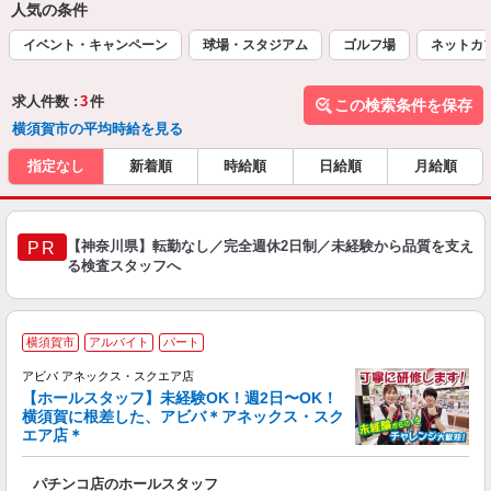
人気の条件
イベント・キャンペーン
球場・スタジアム
ゴルフ場
ネットカ
求人件数 :
3
件
この検索条件を保存
横須賀市の平均時給を見る
指定なし
新着順
時給順
日給順
月給順
【神奈川県】転勤なし／完全週休2日制／未経験から品質を支え
PR
る検査スタッフへ
地
横須賀市
アルバイト
パート
アビバ アネックス・スクエア店
【ホールスタッフ】未経験OK！週2日〜OK！
横須賀に根差した、アビバ＊アネックス・スク
イ
エア店＊
球
パチンコ店のホールスタッフ