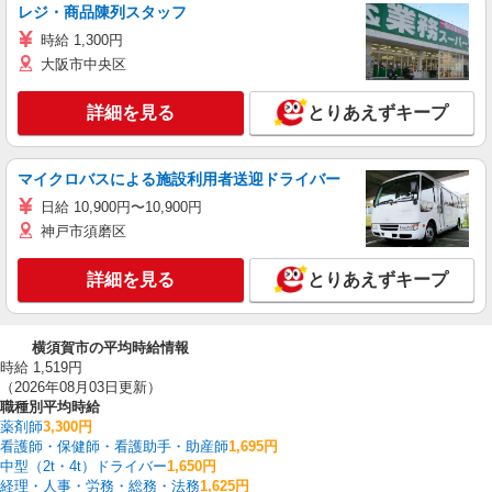
レジ・商品陳列スタッフ
時給 1,300円
大阪市中央区
詳細を見る
とりあえずキープ
マイクロバスによる施設利用者送迎ドライバー
日給 10,900円〜10,900円
神戸市須磨区
詳細を見る
とりあえずキープ
横須賀市の平均時給情報
時給 1,519円
（2026年08月03日更新）
職種別平均時給
薬剤師
3,300円
看護師・保健師・看護助手・助産師
1,695円
中型（2t・4t）ドライバー
1,650円
経理・人事・労務・総務・法務
1,625円