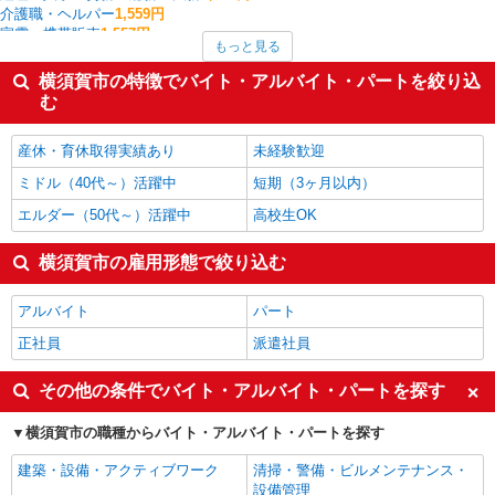
介護職・ヘルパー
1,559円
家電・携帯販売
1,557円
もっと見る
その他介護・福祉
1,555円
サービス提供責任者・ソーシャルワーカー
1,549円
横須賀市の特徴でバイト・アルバイト・パートを絞り込
フォークリフト
1,543円
む
クレーン・玉掛
1,540円
横須賀市の他の職種の平均時給を見る
産休・育休取得実績あり
未経験歓迎
ミドル（40代～）活躍中
短期（3ヶ月以内）
エルダー（50代～）活躍中
高校生OK
横須賀市の雇用形態で絞り込む
アルバイト
パート
正社員
派遣社員
その他の条件でバイト・アルバイト・パートを探す
横須賀市の職種からバイト・アルバイト・パートを探す
建築・設備・アクティブワーク
清掃・警備・ビルメンテナンス・
設備管理