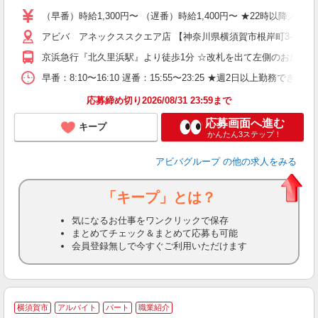
（早番）時給1,300円〜 （遅番）時給1,400円〜 ★22時以降／
アビバ アネックススクエア店 【神奈川県横須賀市根岸町3-4-11
京浜急行『北久里浜駅』より徒歩1分 ☆改札を出て左側のお店です
早番：8:10〜16:10 遅番：15:55〜23:25 ★週2日以上勤
応募締め切り2026/08/31 23:59まで
応募画面へ進む
キープ
かんたん3ステップ！
アビバグループ
の他の求人をみる
「キープ」とは？
気になるお仕事をワンクリックで保存
まとめてチェック＆まとめて応募も可能
会員登録無しで今すぐご利用いただけます
横須賀市
アルバイト
パート
職業紹介