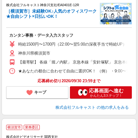
株式会社フルキャスト神奈川支社/EA0401E-12R
［横須賀市］未経験OK♪人気のオフィスワーク
★自由シフト×日払いOK！
ス
カンタン事務・データ入力スタッフ
友
リ
時給1500円〜1700円（22:00〜翌5:00の深夜手当で時給UP） 
～
神奈川県横須賀市
り
以
【最寄駅】 各線「堀ノ内駅」 京急本線「安針塚駅」 京急本線「
勤
バ
★あなたの都合に合わせて自由に選択OK！ （例） ・9:00〜12:00 ・9:0
通
応募締め切り2026/09/30 23:59まで
応募画面へ進む
キープ
かんたん3ステップ！
株式会社フルキャスト
の他の求人をみる
横須賀市
業務委託
株式会社ビデオリサーチ 関西支社