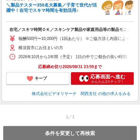
＼製品テスター350名大募集／子育て世代が活
躍中！在宅でスキマ時間を有効活用♪
募
在宅／スキマ時間ＯＫ／スキンケア製品や家庭用品等の製品モニター／
報酬500円〜10,000円（1回あたり） ※ご協力頂く内容により異
横須賀市にお住まいの方
2026年10月から1年間（予定） 1日の中でご都合の良い時間に行
応募締め切り2026/08/31 23:59まで
応募画面へ進む
キープ
かんたん3ステップ！
株式会社ビデオリサーチ 関西支社
の他の求人をみる
1／1
条件を変更して再検索