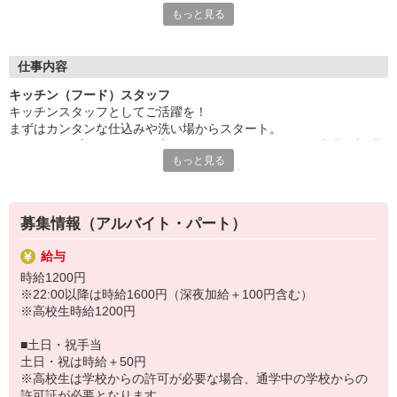
もっと見る
サラダやスープ、カレー、デザートなど・・・
豊富なメニューを提供するレストラン『ビッグボーイ』『ヴィク
トリアステーション』を運営！
お子様からお年寄りまで幅広いお客様にご利用いただいています
仕事内容
♪
キッチン（フード）スタッフ
キッチンスタッフとしてご活躍を！
現在、キッチンスタッフを募集中◎
まずはカンタンな仕込みや洗い場からスタート。
丁寧なレクチャーがあるので未経験でも安心！
スキルアップしてきたら、実際にハンバーグなどメイン商品の調理
学生・主婦・フリーター・Wワーカーなど、幅広く活躍中。
もっと見る
にもチャレンジ！
みんなライフスタイルに合わせて働いていますよ。
詳しく丁寧にお教えするので、初めての方もご安心くださいね。
〜 ゼンショーグループのご紹介 〜
ココス、ジョリーパスタ、すき家、なか卯などの外食事業を運
募集情報（アルバイト・パート）
営！
フード業世界一を目指して、日々邁進しています。
給与
時給1200円
※22:00以降は時給1600円（深夜加給＋100円含む）
※高校生時給1200円
■土日・祝手当
土日・祝は時給＋50円
※高校生は学校からの許可が必要な場合、通学中の学校からの
許可証が必要となります。