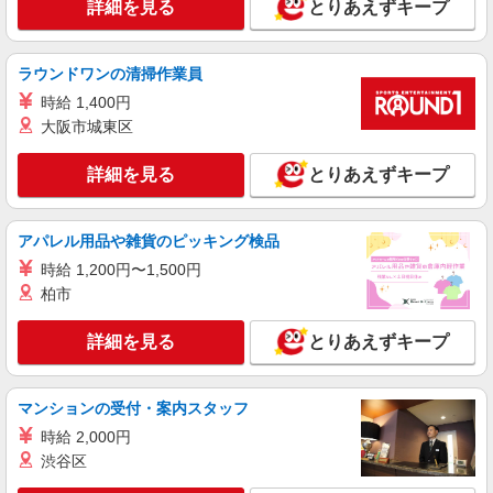
詳細を見る
とりあえずキープ
詳細を見る
キープ
正社員
ラウンドワンの清掃作業員
タイヨー オークビレッジ店
時給 1,400円
精肉部門
大阪市城東区
月給25万円〜35万円（スキル・経験を考慮）
＜昇給・賞与について＞ ●昇給年1回 ●賞与年2回
詳細を見る
とりあえずキープ
（年間4.2ヶ月分／過去実績） ＜各種手当一覧＞ ●
茨城県神栖市大野原4-8-71-5
交通費規定支給 ●資格手当 ＜年収例＞ ●30歳代：
年収450万円 ●40歳代：年収500万円
詳細を見る
キープ
アパレル用品や雑貨のピッキング検品
時給 1,200円〜1,500円
正社員
柏市
タイヨーフーデリア店
精肉部門
詳細を見る
とりあえずキープ
月給25万円〜35万円（スキル・経験を考慮）
＜昇給・賞与について＞ ●昇給年1回 ●賞与年2回
（年間4.2ヶ月分／過去実績） ＜各種手当一覧＞ ●
茨城県神栖市土合本町4-9809-344
マンションの受付・案内スタッフ
交通費規定支給 ●資格手当 ＜年収例＞ ●30歳代：
時給 2,000円
年収450万円 ●40歳代：年収500万円
詳細を見る
キープ
渋谷区