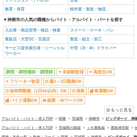
ファッション・アパレル
営業
社会保険あり
まかない・食事補助
教育・保育
軽作業・製造・物流
同じ職種から求人を探す
神栖市の人気の職種からバイト・アルバイト・パートを探す
飲食・フード
入出庫・商品管理・検品・検査
スイーツ・ケーキ・パン
調理・調理補助・調理師
量販店・大型SC・百貨店
製造・組立・加工
同じ特徴から求人を探す
サービス提供責任者・ソーシャル
中型（2t・4t）ドライバー
ワーカー
未経験歓迎
高校生OK
週2～3日勤務OK
短時間勤務（1日4h以内）OK
調理・調理補助・調理師
未経験歓迎
高校生OK
深夜
車通勤OK
フリーター歓迎
週2～3日勤務OK
副業・WワークOK
交通費支給
短時間勤務（1日4h以内）OK
深夜
車通勤OK
社会保険あり
まかない・食事補助
バイク通勤OK
副業・WワークOK
もっと見る
アルバイト・バイト・求人TOP
関東
茨城県
神栖市
ビッグボーイ 神
アルバイト・バイト・求人TOP
茨城県の路線
ＪＲ鹿島線
鹿島神宮駅