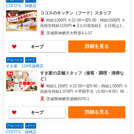
COCO’S 神栖店
ココスのキッチン（フード）スタッフ
時給1200円 ※22:00〜翌5:00：時給1500円 ※
高校生時給1150円 ■【土日祝加給】 土日祝は1時
間当たり＋100円 ■特別手当 早朝手当（5:00〜
茨城県神栖市大野原4-1-37
8:00）時給＋200円
詳細を見る
キープ
アルバイト
パート
すき家 124号波崎店
すき家の店舗スタッフ（接客・調理・清掃な
ど）
時給1,150円 ※22:00〜翌5:00：時給1,550円 ※
高校生時給1,074円 ※早朝手当（5:00〜9:00）時給
＋150円
茨城県神栖市波崎8370-1
詳細を見る
キープ
アルバイト
パート
COCO’S 波崎店