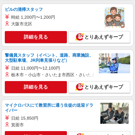
り） ▼その他、待遇欄をご覧ください▼
茨城県神栖市神栖2-4-18
ビルの清掃スタッフ
詳細を見る
時給 1,200円〜1,200円
キープ
大阪市北区
アルバイト
パート
タイヨーフーデリア店
詳細を見る
とりあえずキープ
食品スーパーの鮮魚スタッフ
時給 8:00〜13:00 一般：1,216円 13:00〜17:00
警備員スタッフ（イベント、道路、商業施設、
・一般：1,200円 ★日曜日、祝日は時給50円アッ
大型駐車場、JR列車見張りなど）
プ（規定あり） ▼その他、待遇欄をご覧ください
茨城県神栖市土合本町4-9809-344
▼
日給 11,000円〜12,100円
栃木市・小山市・さいたま市西区・さいたま市岩槻区・久喜市・
詳細を見る
キープ
詳細を見る
とりあえずキープ
アルバイト
パート
タイヨーフーデリア店
食品スーパーの精肉スタッフ
マイクロバスにて教習所に通う生徒の送迎ドラ
イバー
時給 一般：1,216円 ★賞与年2回支給（条件あ
り） ★日曜日、祝日は時給50円アップ（規定あ
日給 15,850円
り） ▼その他、待遇欄をご覧ください▼
箕面市
茨城県神栖市土合本町4-9809-344