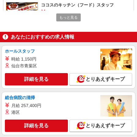
ココスのキッチン（フード）スタッフ
時給1150円 ※22:00〜翌5:00：時給1438円 ※
もっと見る
高校生時給1080円 ■【土日祝加給】 土日祝は1時
間当たり＋50円 ■特別手当 早朝手当（5:00〜
茨城県神栖市波崎8352-2
8:00）時給＋200円
あなたにおすすめの求人情報
詳細を見る
キープ
ホールスタッフ
アルバイト
パート
時給 1,150円
すき家 124号神栖木崎店
仙台市青葉区
すき家の店舗スタッフ（接客・調理・清掃な
ど）
詳細を見る
とりあえずキープ
時給1,550円
茨城県神栖市木崎2848-1
総合病院の清掃
詳細を見る
キープ
月給 257,400円
港区
アルバイト
パート
かつ庵 124号神栖木崎店
詳細を見る
とりあえずキープ
ホール・キッチンスタッフ（簡単な接客・調
理・清掃・など）