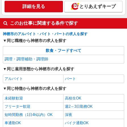
水産部門
詳細を見る
とりあえずキープ
月給25万円〜35万円（スキル・経験を考慮）
＜昇給・賞与について＞ ●昇給年1回 ●賞与年2回
（年間4.2ヶ月分／過去実績） ＜各種手当一覧＞ ●
茨城県神栖市土合本町4-9809-344
このお仕事に関連する条件で探す
交通費規定支給 ●資格手当 ＜年収例＞ ●30歳代：
年収450万円 ●40歳代：年収500万円
詳細を見る
神栖市のアルバイト・バイト・パートの求人を探す
キープ
同じ職種から神栖市の求人を探す
飲食・フードすべて
調理・調理補助・調理師
同じ雇用形態から神栖市の求人を探す
アルバイト
パート
同じ特徴から神栖市の求人を探す
未経験歓迎
高校生OK
フリーター歓迎
週2～3日勤務OK
短時間勤務（1日4h以内）OK
深夜
車通勤OK
バイク通勤OK