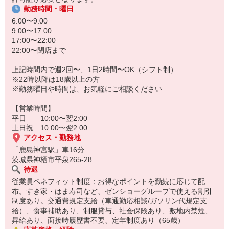
勤務時間・曜日
6:00〜9:00
9:00〜17:00
17:00〜22:00
22:00〜閉店まで
上記時間内で週2回〜、1日2時間〜OK（シフト制）
※22時以降は18歳以上の方
※勤務曜日や時間は、お気軽にご相談ください
【営業時間】
平日 10:00〜翌2:00
土日祝 10:00〜翌2:00
アクセス・勤務地
「鹿島神宮駅」車16分
茨城県神栖市平泉265-28
待遇
従業員ベネフィット制度：お得なポイントを勤続に応じて配
布。すき家・はま寿司など、ゼンショーグループで使える割引
制度あり。交通費規定支給（車通勤応相談/ガソリン代規定支
給）、食事補助あり、制服貸与、社会保険あり、敷地内禁煙、
昇給あり、面接時履歴書不要、定年制度あり（65歳）