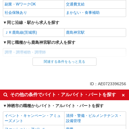
副業・WワークOK
交通費支給
社会保険あり
まかない・食事補助
同じ沿線・駅から求人を探す
ＪＲ鹿島線(茨城県)
鹿島神宮駅
同じ職種から鹿島神宮駅の求人を探す
調理・調理補助・調理師
関連する条件をもっと見る
同じ雇用形態から鹿島神宮駅の求人を探す
アルバイト
パート
同じ特徴から鹿島神宮駅の求人を探す
ID：AE0723396256
未経験歓迎
高校生OK
その他の条件でバイト・アルバイト・パートを探す
フリーター歓迎
週2～3日勤務OK
神栖市の職種からバイト・アルバイト・パートを探す
短時間勤務（1日4h以内）OK
深夜
イベント・キャンペーン・アミュ
清掃・警備・ビルメンテナンス・
車通勤OK
バイク通勤OK
ーズメント
設備管理
副業・WワークOK
交通費支給