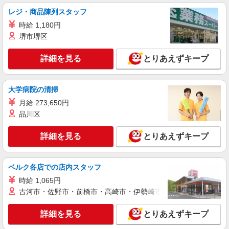
時給1150円 ※22:00以降：時給1450円 ※高校
レジ・商品陳列スタッフ
生：時給1150円
時給 1,180円
茨城県神栖市大字木崎字新扇2841-1
堺市堺区
詳細を見る
キープ
詳細を見る
とりあえずキープ
アルバイト
パート
丸亀製麺神栖店
大学病院の清掃
キッチン・ホールスタッフ
月給 273,650円
時給1200円〜 ☆22時以降は時給25％UP（深夜
品川区
割増有）
茨城県神栖市神栖１－６４－１７３
詳細を見る
とりあえずキープ
詳細を見る
キープ
ベルク各店での店内スタッフ
アルバイト
パート
時給 1,065円
タイヨープロセスセンター
古河市・佐野市・前橋市・高崎市・伊勢崎市・太田市・館林市・
食品スーパーの精肉スタッフ
時給 一般：1,210円 ★賞与年2回支給（条件あ
詳細を見る
とりあえずキープ
り） ★日曜日、祝日は時給50円アップ（規定あ