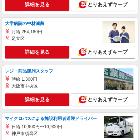
正社員
詳細を見る
とりあえずキープ
タイヨー神栖店
水産部門
大学病院の中材滅菌
月給25万円〜35万円（スキル・経験を考慮）
＜昇給・賞与について＞ ●昇給年1回 ●賞与年2回
月給 254,160円
（年間4.2ヶ月分／過去実績） ＜各種手当一覧＞ ●
茨城県神栖市大野原2-31-31
足立区
交通費規定支給 ●資格手当 ＜年収例＞ ●30歳代：
年収450万円 ●40歳代：年収500万円
詳細を見る
詳細を見る
キープ
とりあえずキープ
正社員
レジ・商品陳列スタッフ
タイヨー知手店
時給 1,300円
精肉部門
大阪市中央区
月給25万円〜35万円（スキル・経験を考慮）
＜昇給・賞与について＞ ●昇給年1回 ●賞与年2回
（年間4.2ヶ月分／過去実績） ＜各種手当一覧＞ ●
詳細を見る
とりあえずキープ
茨城県神栖市知手3420-57
交通費規定支給 ●資格手当 ＜年収例＞ ●30歳代：
年収450万円 ●40歳代：年収500万円
詳細を見る
キープ
マイクロバスによる施設利用者送迎ドライバー
日給 10,900円〜10,900円
正社員
神戸市須磨区
タイヨーフーデリア店