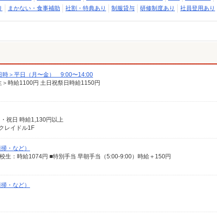
り
まかない・食事補助
社割・特典あり
制服貸与
研修制度あり
社員登用あり
＞平日（月〜金） 9:00〜14:00
生＞時給1100円 土日祝祭日時給1150円
日・祝日 時給1,130円以上
クレイドル1F
清掃・など）
 高校生：時給1074円 ■特別手当 早朝手当（5:00-9:00）時給＋150円
清掃・など）