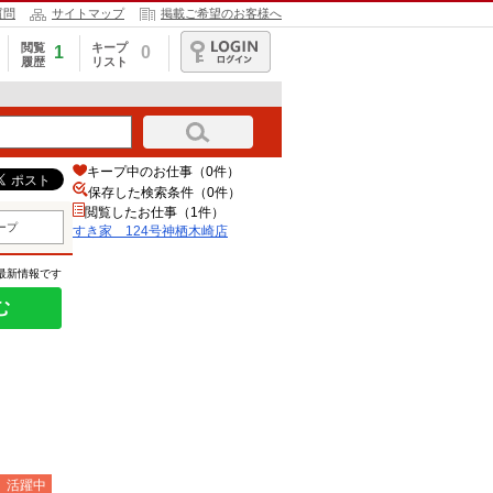
質問
サイトマップ
掲載ご希望のお客様へ
閲覧
キープ
1
0
履歴
リスト
ログイン
キープ中のお仕事（0件）
保存した検索条件（
0
件）
閲覧したお仕事（1件）
ープ
すき家 124号神栖木崎店
の最新情報です
む
）活躍中