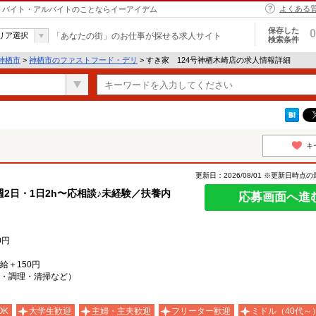
よくある
市｜バイト・アルバイトのことならイーアイデム
保存した
0
リア選択
「あなたの街」のお仕事が探せる求人サイト
検索条件
神栖市
>
神栖市のファストフード・デリ
> すき家 124号神栖木崎店の求人情報詳細
キ
更新日：2026/08/01 ※更新日時点
2日・1日2h〜応相談♪未経験／扶養内
応募画面へ進
0円
時給＋150円
・調理・清掃など）
OK
大学生歓迎
主婦・主夫歓迎
フリーター歓迎
ミドル（40代～