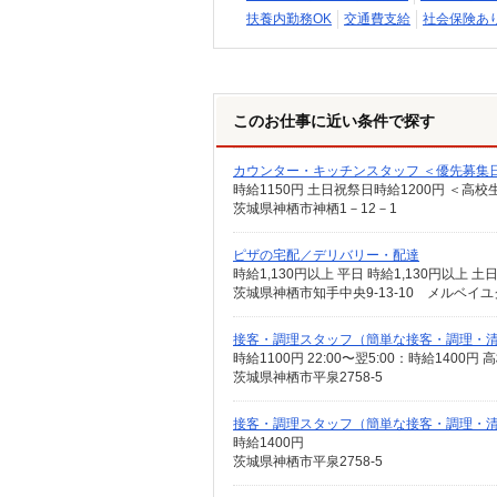
扶養内勤務OK
交通費支給
社会保険あ
このお仕事に近い条件で探す
カウンター・キッチンスタッフ ＜優先募集日時
時給1150円 土日祝祭日時給1200円 ＜高校
茨城県神栖市神栖1－12－1
ピザの宅配／デリバリー・配達
時給1,130円以上 平日 時給1,130円以上 土
茨城県神栖市知手中央9-13-10 メルベイユ
接客・調理スタッフ（簡単な接客・調理・
時給1100円 22:00〜翌5:00：時給1400円
茨城県神栖市平泉2758-5
接客・調理スタッフ（簡単な接客・調理・
時給1400円
茨城県神栖市平泉2758-5