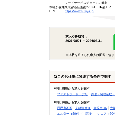
フードサービスチェーンの経営
本社所在地
東京都港区港南2-18-1 JR品川イ
URL
https://www.sukiya.jp/
求人応募期間 ：
2026/08/01 ～ 2026/08/31
※掲載を終了した求人は閲覧できま
このお仕事に関連する条件で探す
同じ職種から求人を探す
ファストフード・デリ
調理・調理補助
同じ特徴から求人を探す
履歴書不要
未経験歓迎
高校生OK
大
エルダー（50代～）活躍中
シニア（60