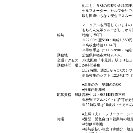
他にも、食材の調整や金銭管理
セルフオーダー、セルフ会計で
取り間違いもなく安心でスムー
マニュアルも用意していますの
もちろん先輩クルーがしっかり
給与
時給1,150円
※22:00〜翌5:00：時給1,550円
※高校生時給1,074円
※早朝手当（5:00〜9:00）時給
勤務地
茨城県神栖市木崎2848-1
交通アクセス
JR成田線「小見川」駅より徒歩1
勤務時間・曜日
24時間募集
1日2時間、週2日からOKのシ
※高校生のシフトは21時まで
●深夜のみ・早朝のみOK
●扶養内勤務可
応募資格・経験
高校生以上※21時以降不可
※校則でアルバイトに許可が必
※22時以降は18歳以上の方のみ
●主婦（夫）・フリーター・シ
待遇
○髪型・髪色自由※就業時の規
○時給UP制度
○給与前払い制度（稼働分・規