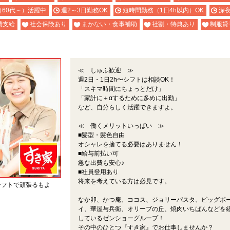
（60代～）活躍中
週2～3日勤務OK
短時間勤務（1日4h以内）OK
深
費支給
社会保険あり
まかない・食事補助
社割・特典あり
制服貸
≪ しゅふ歓迎 ≫
週2日・1日2h〜シフトは相談OK！
「スキマ時間にちょっとだけ」
「家計に＋αするために多めに出勤」
など、自分らしく活躍できますよ。
≪ 働くメリットいっぱい ≫
■髪型・髪色自由
オシャレを捨てる必要はありません！
■給与前払い可
急な出費も安心♪
■社員登用あり
将来を考えている方は必見です。
シフトで頑張るもよ
なか卯、かつ庵、ココス、ジョリーパスタ、ビッグボ
。
イ、華屋与兵衛、オリーブの丘、焼肉いちばんなどを
しているゼンショーグループ！
その中のひとつ『すき家』でお仕事しませんか？