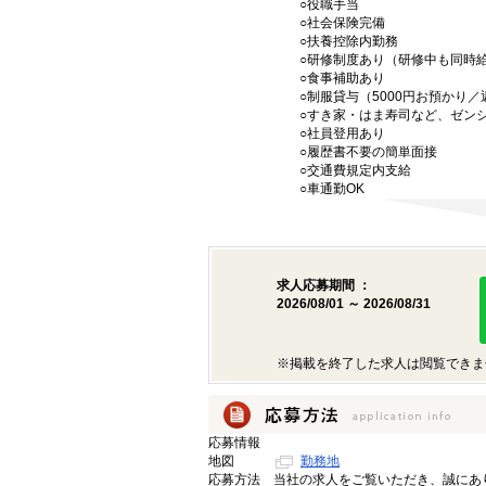
○役職手当
○社会保険完備
○扶養控除内勤務
○研修制度あり（研修中も同時
○食事補助あり
○制服貸与（5000円お預かり
○すき家・はま寿司など、ゼン
○社員登用あり
○履歴書不要の簡単面接
○交通費規定内支給
○車通勤OK
求人応募期間 ：
2026/08/01 ～ 2026/08/31
※掲載を終了した求人は閲覧できま
応募情報
地図
勤務地
応募方法
当社の求人をご覧いただき、誠にあ