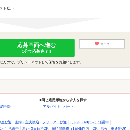
ーストビル
応募画面へ進む
キープ
1分で応募完了!!
せんので、プリントアウトして保管をお願いします。
同じ雇用形態から求人を探す
・調理師
アルバイト
パート
学生歓迎
主婦・主夫歓迎
フリーター歓迎
ミドル（40代～）活躍中
代～）活躍中
週2～3日勤務OK
短時間勤務（1日4h以内）OK
深夜
車通勤OK