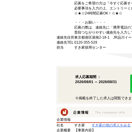
応募をご希望の方は『今すぐ応募す
必要事項を入力の上、エントリーく
☆★☆24時間応募OK！☆★☆
・・・お願い・・・
応募の際は、連絡先に「携帯電話の
普段つながりやすい連絡先を入力し
連絡先住所
東京都港区港南2-18-1 JR品川イ
連絡先TEL
0120-355-529
担当
すき家採用センター
求人応募期間 ：
2026/08/01 ～ 2026/08/31
※掲載を終了した求人は閲覧できま
企業情報
社名
すき家
すき家の他の求人をみる
企業概要
【事業内容】