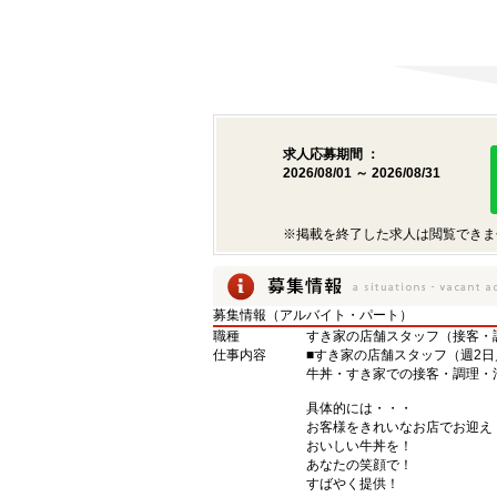
求人応募期間 ：
2026/08/01 ～ 2026/08/31
※掲載を終了した求人は閲覧できま
募集情報（アルバイト・パート）
職種
すき家の店舗スタッフ（接客・
仕事内容
■すき家の店舗スタッフ（週2日
牛丼・すき家での接客・調理・
具体的には・・・
お客様をきれいなお店でお迎え
おいしい牛丼を！
あなたの笑顔で！
すばやく提供！