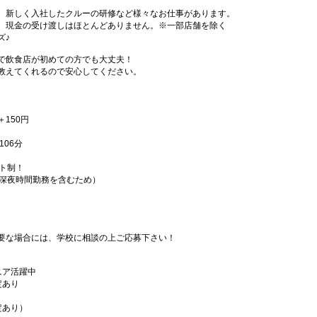
、新しく入社したクルーの研修など様々なお仕事があります。
、現金の受け渡しはほとんどありません。※一部店舗を除く
ズ♪
で飲食店が初めての方でも大丈夫！
教えてくれるので安心してください。
＋150円
06分
フト制！
（深夜時間勤務を含むため）
要な場合には、学校に相談の上ご応募下さい！
ニア活躍中
定あり
定あり）