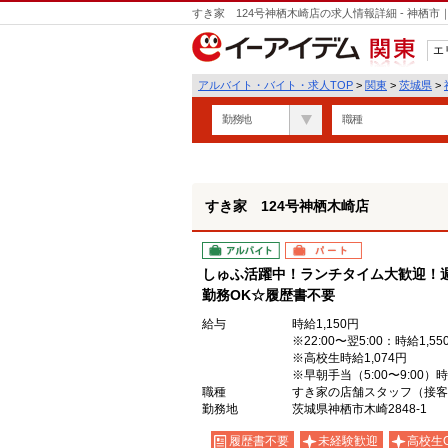
すき家 124号神栖木崎店の求人情報詳細 - 神栖
エ
関東
アルバイト・バイト・求人TOP
>
関東
>
茨城県
>
勤務地
職種
すき家 124号神栖木崎店
アルバイト
パート
しゅふ活躍中！ランチタイム大歓迎！週
勤務OK☆履歴書不要
給与
時給1,150円
※22:00〜翌5:00：時給1,55
※高校生時給1,074円
※早朝手当（5:00〜9:00）
職種
すき家の店舗スタッフ（接客
勤務地
茨城県神栖市木崎2848-1
履歴書不要
未経験歓迎
高校生