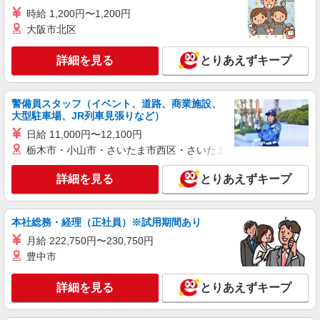
時給 1,200円〜1,200円
ホテルの調理スタッフ
大阪市北区
時給 調理 1,350円〜1,400円 ※給与幅は経
験・能力・資格による
詳細を見る
とりあえずキープ
栃木県那須塩原市塩原2196番地4
詳細を見る
キープ
警備員スタッフ（イベント、道路、商業施設、
大型駐車場、JR列車見張りなど）
アルバイト
パート
日給 11,000円〜12,100円
伊東園ホテル塩原（株式会社伊東園ホテルズ）
栃木市・小山市・さいたま市西区・さいたま市岩槻区・久喜市・
ホテルの調理補助スタッフ
時給 調理補助 1,070円〜1,200円 ※給与幅は
詳細を見る
とりあえずキープ
経験・能力・資格による
栃木県那須塩原市塩原2196番地4
本社総務・経理（正社員）※試用期間あり
詳細を見る
キープ
月給 222,750円〜230,750円
豊中市
パート
株式会社とりせん
詳細を見る
とりあえずキープ
スーパーマーケットの店内スタッフ（精肉部
門）