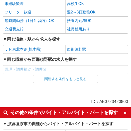
未経験歓迎
高校生OK
フリーター歓迎
週2～3日勤務OK
短時間勤務（1日4h以内）OK
扶養内勤務OK
交通費支給
社員登用あり
同じ沿線・駅から求人を探す
ＪＲ東北本線(栃木県)
西那須野駅
同じ職種から西那須野駅の求人を探す
調理・調理補助・調理師
関連する条件をもっと見る
同じ雇用形態から西那須野駅の求人を探す
アルバイト
パート
同じ特徴から西那須野駅の求人を探す
ID：AE0723420800
未経験歓迎
高校生OK
その他の条件でバイト・アルバイト・パートを探す
フリーター歓迎
週2～3日勤務OK
那須塩原市の職種からバイト・アルバイト・パートを探す
短時間勤務（1日4h以内）OK
扶養内勤務OK