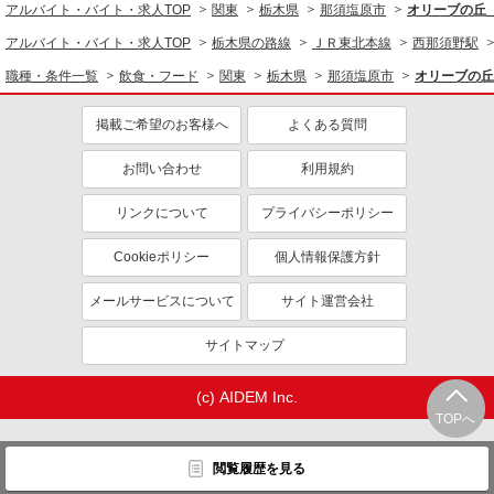
アルバイト・バイト・求人TOP
関東
栃木県
那須塩原市
オリーブの丘
アルバイト・バイト・求人TOP
栃木県の路線
ＪＲ東北本線
西那須野駅
職種・条件一覧
飲食・フード
関東
栃木県
那須塩原市
オリーブの丘
掲載ご希望のお客様へ
よくある質問
お問い合わせ
利用規約
リンクについて
プライバシーポリシー
Cookieポリシー
個人情報保護方針
メールサービスについて
サイト運営会社
サイトマップ
(c) AIDEM Inc.
TOPへ
閲覧履歴を見る