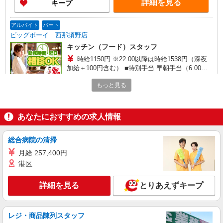
詳細を見る
キープ
アルバイト
パート
ビッグボーイ 西那須野店
キッチン（フード）スタッフ
時給1150円 ※22:00以降は時給1538円（深夜
加給＋100円含む） ■特別手当 早朝手当（6:00〜
9:00）時給＋100円
栃木県那須塩原市東三島3丁目40-6
もっと見る
詳細を見る
キープ
あなたにおすすめの求人情報
アルバイト
パート
丸亀製麺黒磯店
総合病院の清掃
キッチン・ホールスタッフ
月給 257,400円
時給1150円〜
港区
栃木県那須塩原市共墾社７９－２
詳細を見る
とりあえずキープ
詳細を見る
キープ
レジ・商品陳列スタッフ
アルバイト
パート