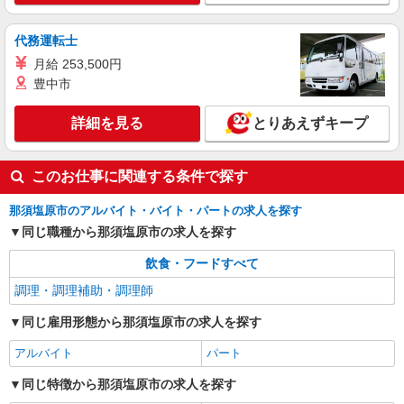
時給UPアリ！！ 日曜・祝日、お盆、年末はさら
に時給＋100円
とりせん上厚崎店 栃木県那須塩原市上厚崎
代務運転士
219-2
月給 253,500円
詳細を見る
キープ
豊中市
詳細を見る
とりあえずキープ
パート
株式会社とりせん
スーパーマーケットの店内スタッフ（青果部
このお仕事に関連する条件で探す
門）
時給1,068円〜 午前8時前 及び 午後5時以降は
那須塩原市のアルバイト・バイト・パートの求人を探す
時給UPアリ！！ 日曜・祝日、お盆、年末はさら
同じ職種から那須塩原市の求人を探す
に時給＋100円
とりせん上厚崎店 栃木県那須塩原市上厚崎
219-2
飲食・フードすべて
調理・調理補助・調理師
詳細を見る
キープ
同じ雇用形態から那須塩原市の求人を探す
アルバイト
パート
同じ特徴から那須塩原市の求人を探す