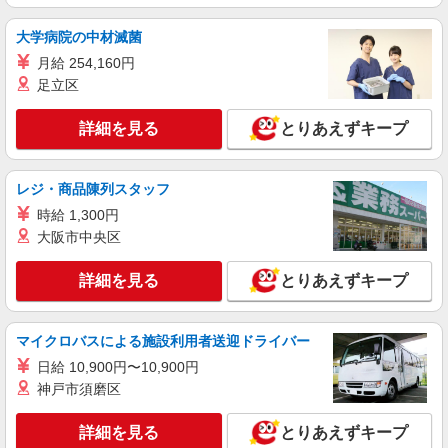
時給UPアリ！！ 日曜・祝日、お盆、年末はさら
に時給＋100円
とりせん黒磯店 栃木県那須塩原市豊住町78-93
大学病院の中材滅菌
月給 254,160円
詳細を見る
キープ
足立区
パート
詳細を見る
とりあえずキープ
株式会社とりせん
スーパーマーケットの店内スタッフ（惣菜部
門）
レジ・商品陳列スタッフ
時給1,068円〜 午前8時前 及び 午後5時以降は
時給 1,300円
時給UPアリ！！ 日曜・祝日、お盆、年末はさら
大阪市中央区
に時給＋100円
とりせん黒磯店 栃木県那須塩原市豊住町78-93
詳細を見る
とりあえずキープ
詳細を見る
キープ
マイクロバスによる施設利用者送迎ドライバー
パート
株式会社とりせん
日給 10,900円〜10,900円
神戸市須磨区
スーパーマーケットの店内スタッフ（鮮魚部
門）
詳細を見る
とりあえずキープ
時給1,068円〜 午前8時前 及び 午後5時以降は