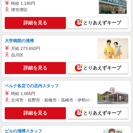
築地銀だこ
時給 1,180円
接客スタッフ
堺市堺区
［アルバイト・パート］時給1,100円 ※経験・
能力により優遇します。 ※22:00以降は時給1,375
詳細を見る
とりあえずキープ
円
栃木県那須塩原市塩野崎184-7 那須ガーデン
アウトレット
大学病院の清掃
詳細を見る
月給 273,650円
キープ
品川区
アルバイト
パート
カジュアルイタリアン ジャカッセ
詳細を見る
とりあえずキープ
ホール、キッチンスタッフ
［アルバイト］時給1,120円 ※土日は時給＋50
ベルク各店での店内スタッフ
円 ※経験・能力により優遇します
時給 1,065円
栃木県那須塩原市塩野崎184-7 那須ガーデン
古河市・佐野市・前橋市・高崎市・伊勢崎市・太田市・館林市・
アウトレット
詳細を見る
とりあえずキープ
詳細を見る
キープ
アルバイト
パート
ビルの清掃スタッフ
伊東園ホテル塩原（株式会社伊東園ホテルズ）