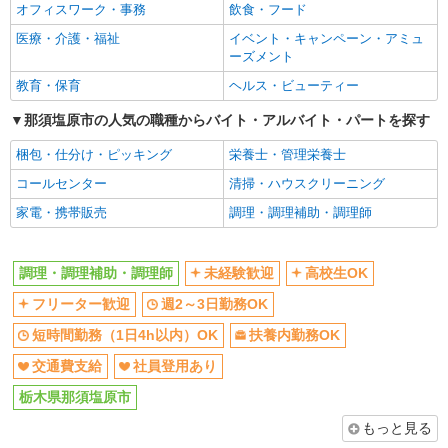
オフィスワーク・事務
飲食・フード
交通費支給
社員登用あり
医療・介護・福祉
イベント・キャンペーン・アミュ
同じ職種から求人を探す
ーズメント
飲食・フード
教育・保育
ヘルス・ビューティー
調理・調理補助・調理師
那須塩原市の人気の職種からバイト・アルバイト・パートを探す
同じ特徴から求人を探す
梱包・仕分け・ピッキング
栄養士・管理栄養士
未経験歓迎
コールセンター
高校生OK
清掃・ハウスクリーニング
週2～3日勤務OK
家電・携帯販売
短時間勤務（1日4h以内）OK
調理・調理補助・調理師
扶養内勤務OK
交通費支給
社員登用あり
調理・調理補助・調理師
未経験歓迎
高校生OK
フリーター歓迎
週2～3日勤務OK
短時間勤務（1日4h以内）OK
扶養内勤務OK
交通費支給
社員登用あり
栃木県那須塩原市
もっと見る