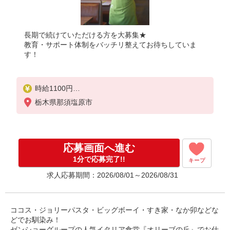
長期で続けていただける方を大募集★
教育・サポート体制をバッチリ整えてお待ちしていま
す！
時給1100円
※22:00以降は時給1375円
栃木県那須塩原市
※高校生時給1070円
■土日・祝手当
土日・祝は時給＋100円
応募画面へ進む
■特別手当
1分で応募完了!!
キープ
早朝手当（6:00〜8:00）時給＋100円
求人応募期間：2026/08/01～2026/08/31
ココス・ジョリーパスタ・ビッグボーイ・すき家・なか卯などな
どでお馴染み！
ゼンショーグループの人気イタリア食堂『オリーブの丘』でお仕