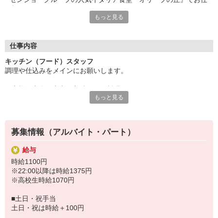
事始めませんか♪
もっと見る
◎料理をするのが好き
◎イタリアンが好き
◎プライベートでも役立つスキルを身につけたい
仕事内容
そんなあなたにオススメ！
キッチン（フード）スタッフ
万全の研修体制でしっかりとお教えするので
調理や仕込みをメインにお願いします。
未経験の方も安心してチャレンジしてくださいね！
お客様に安全・安心・美味しいお料理をお届けするため、マニュア
固定シフトで予定も立てやすい♪
もっと見る
ル完備はバッチリ◎
曜日・時間はご相談ください。
普段調理をしない方も安心ですよ。
「講義の合間に・学校終わりに」
「家事の空いた時間に扶養内で」
「土日祝メインで安定収入」
募集情報（アルバイト・パート）
などなど、希望があれば遠慮なくご相談を♪
給与
時給1100円
※22:00以降は時給1375円
※高校生時給1070円
■土日・祝手当
土日・祝は時給＋100円