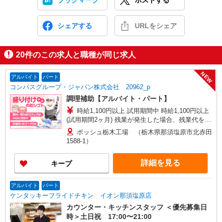
ブックマーク
ポストする
シェアする
URLをシェア
20
件のこの求人と職種が同じ求人
NEW
アルバイト
パート
コンパスグループ・ジャパン株式会社 20962_p
調理補助【アルバイト・パート】
時給1,100円以上 試用期間中 時給1,100円以上
(試用期間2ヶ月) 残業が発生した場合、残業代を1
分単位で別途支給します。
ボッシュ栃木工場 （栃木県那須塩原市北赤田
1588-1）
詳細を見る
キープ
アルバイト
パート
ケンタッキーフライドチキン イオン那須塩原店
カウンター・キッチンスタッフ ＜優先募集日
時＞土日祝 17:00〜21:00