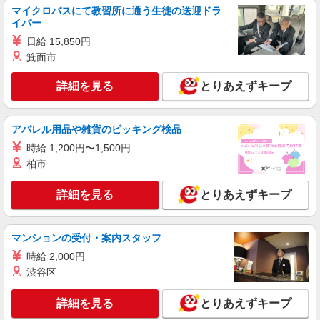
マイクロバスにて教習所に通う生徒の送迎ドラ
時給1,068円〜 午前8時前 及び 午後5時以降は
イバー
時給UPアリ！！ 日曜・祝日、お盆、年末はさら
に時給＋100円
日給 15,850円
とりせん黒磯店 栃木県那須塩原市豊住町78-93
箕面市
詳細を見る
キープ
詳細を見る
とりあえずキープ
嘱託
株式会社とりせん
アパレル用品や雑貨のピッキング検品
鮮魚技能経験者
時給 1,200円〜1,500円
月給206,000円〜280,000円 ※通勤費規定内支
柏市
給
とりせん黒磯店 栃木県那須塩原市豊住町78-93
詳細を見る
とりあえずキープ
詳細を見る
キープ
マンションの受付・案内スタッフ
パート
時給 2,000円
株式会社とりせん
渋谷区
スーパーマーケットの店内スタッフ（青果部
門）
詳細を見る
とりあえずキープ
時給1,068円〜 午前8時前 及び 午後5時以降は