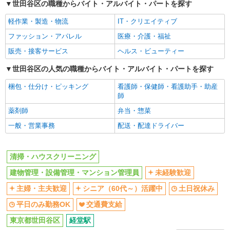
株式会社リジョイスカンパニー（115801）
世田谷区の職種からバイト・アルバイト・パートを探す
未経験歓迎
主婦・主夫歓迎
大学病院の清掃
軽作業・製造・物流
IT・クリエイティブ
シニア（60代～）活躍中
土日祝休み
月給22万4900円以上 ※研修期間2ヶ月間は給
与95％支給
ファッション・アパレル
医療・介護・福祉
平日のみ勤務OK
交通費支給
昭和医科大学烏山病院（東京都世田谷区北烏山
販売・接客サービス
ヘルス・ビューティー
同じ職種から求人を探す
6丁目11-11）
世田谷区の人気の職種からバイト・アルバイト・パートを探す
清掃・警備・ビルメンテナンス・設備管理
詳細を見る
キープ
梱包・仕分け・ピッキング
看護師・保健師・看護助手・助産
清掃・ハウスクリーニング
建物管理・設備管理・マンショ
師
ン管理員
正社員
薬剤師
弁当・惣菜
株式会社リジョイスカンパニー（115801）
同じ特徴から求人を探す
大学病院の清掃
一般・営業事務
配送・配達ドライバー
未経験歓迎
土日祝休み
月給 25万7400円以上 ※固定残業代20時間分3
万2500円以上含む（超過分別途支給） ※研修期間
交通費支給
2ヶ月間は給与95％支給
清掃・ハウスクリーニング
昭和医科大学烏山病院（東京都世田谷区北烏山
6丁目11-11）
建物管理・設備管理・マンション管理員
未経験歓迎
主婦・主夫歓迎
シニア（60代～）活躍中
土日祝休み
詳細を見る
キープ
平日のみ勤務OK
交通費支給
パート
東京都世田谷区
経堂駅
銀泉ビルパートナーズ株式会社（お仕事No.52）