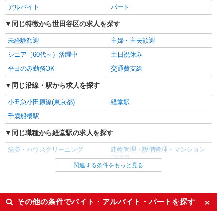
詳細を見る
キープ
アルバイト
パート
同じ特徴から世田谷区の求人を探す
アルバイト
パート
東急プロパティマネジメント株式会社/b0703
未経験歓迎
主婦・主夫歓迎
オフィスビル清掃スタッフ
シニア（60代～）活躍中
土日祝休み
時給1,300円 賞与あり（規定による）
平日のみ勤務OK
交通費支給
東京都世田谷区用賀
同じ沿線・駅から求人を探す
詳細を見る
キープ
小田急小田原線(東京都)
経堂駅
千歳船橋駅
パート
銀泉ビルパートナーズ株式会社（お仕事No.51）
同じ職種から経堂駅の求人を探す
オフィスビル清掃スタッフ
清掃・ハウスクリーニング
建物管理・設備管理・マンション
時給1300円 ※残業なし
管理員
東京都世田谷区三軒茶屋2
関連する条件をもっと見る
同じ雇用形態から経堂駅の求人を探す
詳細を見る
キープ
アルバイト
パート
その他の条件でバイト・アルバイト・パートを探す
正社員
同じ特徴から経堂駅の求人を探す