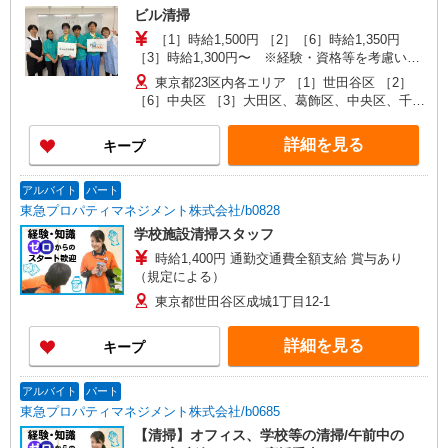
競馬、大井競馬 【シーズンごとのイベント】 ・春
ビル清掃
季／お花見警備 ・夏季／花火大会の雑踏警備・交
［1］時給1,500円 ［2］［6］時給1,350円
通警備など ・冬季／イルミネーションでの誘導・
［3］時給1,300円〜 ※経験・資格等を考慮いた
警備 ・通年／六本木ヒルズ・表参道ヒルズ・東京
します ［4］［5］時給1,300円
ビッグサイト催事警備 【登録は新宿】 JR、小田
東京都23区内各エリア ［1］世田谷区 ［2］
急、京王、東京メトロ丸ノ内線、 都営地下鉄副都
［6］中央区 ［3］大田区、葛飾区、中央区、千代
心線など新宿駅西口から徒歩5分の 好立地の新宿
田区 ［4］文京区 ［5］台東区
支社です！
詳細を見る
キープ
アルバイト
パート
東急プロパティマネジメント株式会社/b0828
学校施設清掃スタッフ
時給1,400円 通勤交通費全額支給 賞与あり
（規定による）
東京都世田谷区成城1丁目12-1
詳細を見る
キープ
アルバイト
パート
東急プロパティマネジメント株式会社/b0685
【清掃】オフィス、学校等の清掃/午前中の