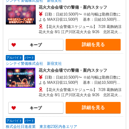
シンテイ警備株式会社 新宿支社
わせて8万円
花火大会会場での警備・案内スタッフ
日勤：日給10,500円〜 ※給与幅は勤務日数に
よる MAX日収11,500円 基本：日給10,500円の
場合 精勤手当：＋1,000円 ※週4日〜勤務の場
【花火大会警備スケジュール】 7/28 葛飾納涼
合 【各種手当】 ・精勤手当：1,000円/日 ※週4
花火大会 8/1 江戸川区花火大会 9/26 北区花火大
回以上勤務の場合 ・研修手当：3日間30,000円 ・
会 10/3 世田谷区たまがわ花火大会 ※スケジュー
入社祝金：合計5万円 【給与は週払いor月払い、
ルや勤務地が合わない方も、他に多数案件ありま
詳細を見る
キープ
選べます】 ★週払い（毎週水曜） ※勤務日数によ
す！ ★今後も随時、様々なイベント案件が追加さ
って規定あり ★月払い（毎月25日） 給料前払い
れます★ イベント例 【各種スポーツイベント】
サービスの利用も可能！ 働いた分だけ事前にお給
・2月開幕／Jリーグ（東京ヴェルディ、鹿島アン
アルバイト
パート
料を受け取ることもできます！（規定あり）
トラーズ、町田ゼルビア主催試合） ・平日／川崎
シンテイ警備株式会社 新宿支社
競馬、大井競馬 【シーズンごとのイベント】 ・春
花火大会会場での警備・案内スタッフ
季／お花見警備 ・夏季／花火大会の雑踏警備・交
日勤：日給10,500円〜 ※給与幅は勤務日数に
通警備など ・冬季／イルミネーションでの誘導・
よる MAX日収11,500円 基本：日給10,500円の
警備 ・通年／六本木ヒルズ・表参道ヒルズ・東京
場合 精勤手当：＋1,000円 ※週4日〜勤務の場
ビッグサイト催事警備 【登録は新宿】 JR、小田
【花火大会警備スケジュール】 7/28 葛飾納涼
合 【各種手当】 ・精勤手当：1,000円/日 ※週4
急、京王、東京メトロ丸ノ内線、 都営地下鉄副都
花火大会 8/1 江戸川区花火大会 9/26 北区花火大
回以上勤務の場合 ・研修手当：3日間30,000円 ・
心線など新宿駅西口から徒歩5分の 好立地の新宿
会 10/3 世田谷区たまがわ花火大会 ※スケジュー
入社祝金：合計5万円 【給与は週払いor月払い、
支社です！
ルや勤務地が合わない方も、他に多数案件ありま
詳細を見る
キープ
選べます】 ★週払い（毎週水曜） ※勤務日数によ
す！ ★今後も随時、様々なイベント案件が追加さ
って規定あり ★月払い（毎月25日） 給料前払い
れます★ イベント例 【各種スポーツイベント】
サービスの利用も可能！ 働いた分だけ事前にお給
・2月開幕／Jリーグ（東京ヴェルディ、鹿島アン
アルバイト
パート
料を受け取ることもできます！（規定あり）
トラーズ、町田ゼルビア主催試合） ・平日／川崎
株式会社日進産業 東京都23区内各エリア