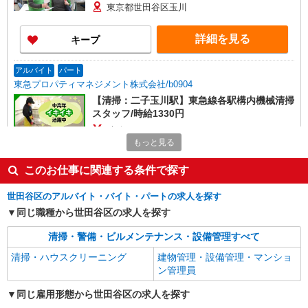
東京都世田谷区玉川
詳細を見る
キープ
アルバイト
パート
東急プロパティマネジメント株式会社/b0904
【清掃：二子玉川駅】東急線各駅構内機械清掃
スタッフ/時給1330円
時給1,330円
もっと見る
東京都世田谷区玉川
このお仕事に関連する条件で探す
詳細を見る
キープ
世田谷区のアルバイト・バイト・パートの求人を探す
アルバイト
パート
同じ職種から世田谷区の求人を探す
東急プロパティマネジメント株式会社/b0097
清掃・警備・ビルメンテナンス・設備管理すべて
【清掃：二子玉川駅】東急系ショッピングモー
ルの清掃/Wワーク歓迎！
清掃・ハウスクリーニング
建物管理・設備管理・マンショ
時給1,300円 通勤交通費全額支給
ン管理員
東京都世田谷区玉川2-21-1
同じ雇用形態から世田谷区の求人を探す