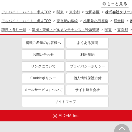
もっと見る
オフィスビル清掃スタッフ
時給1300円 ※残業なし
アルバイト・バイト・求人TOP
関東
東京都
世田谷区
株式会社クリー
東京都世田谷区三軒茶屋2
アルバイト・バイト・求人TOP
東京都の路線
小田急小田原線
経堂駅
職種・条件一覧
清掃・警備・ビルメンテナンス・設備管理
関東
東京都
詳細を見る
キープ
掲載ご希望のお客様へ
よくある質問
パート
株式会社リジョイスカンパニー（115801）
お問い合わせ
利用規約
大学病院の清掃
時給1300円以上 ※研修期間2ヶ月は時給95％
リンクについて
プライバシーポリシー
支給
Cookieポリシー
個人情報保護方針
昭和医科大学烏山病院（東京都世田谷区北烏山
6丁目11-11）
メールサービスについて
サイト運営会社
詳細を見る
キープ
サイトマップ
業務委託
(c) AIDEM Inc.
株式会社太陽ビルマネージメント
分譲マンション清掃スタッフ
（報酬）月額78,880円＋交通費相当額全額