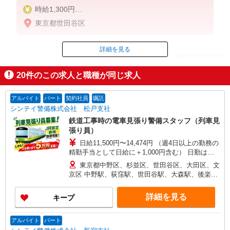
時給1,300円
※試用期間中の3ヶ月は時給1,250円
東京都世田谷区
【給与例】
■週3日勤務の場合 月12日勤務で月収89,700円
詳細を見る
ID：AE0519346541
■週4日勤務の場合 月16日勤務で月収119,600円
■週5日勤務の場合 月20日勤務で月収149,500円
20
件のこの求人と職種が同じ求人
掲載期間終了
アルバイト
パート
契約社員
嘱託
シンテイ警備株式会社 松戸支社
鉄道工事時の電車見張り警備スタッフ（列車見
張り員）
日給11,500円〜14,474円 （週4日以上の勤務の
精勤手当として日給に＋1,000円含む） 日勤は
MAX日収1万2,500円 基本：日給10,500円 週4日以
東京都中野区、杉並区、世田谷区、大田区、文
上勤務で＋1,000円 列車見張員資格取得で＋1,000
京区 中野駅、荻窪駅、世田谷駅、大森駅、後楽園
円 （列車見張員従事週4日未満は－500円） 夜勤
駅
はMAX日収1万4,474円 基本：日給12,474円 週4日
詳細を見る
キープ
以上勤務で＋1,000円 列車見張員資格取得で＋
1,000円 （列車見張員従事週4日未満は－500円）
入社祝い金5万円支給 研修終了後 15回勤務で2万
アルバイト
パート
円 30回勤務で3万円 合計5万円GET 初任研修と合