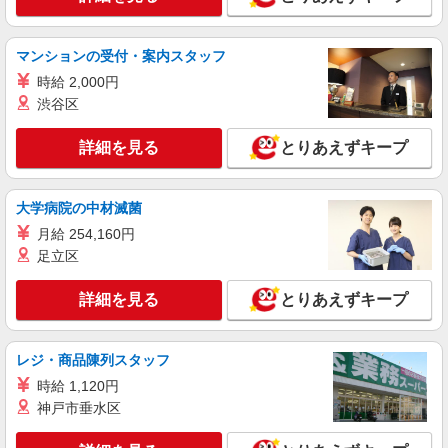
番２８号）
詳細を見る
キープ
マンションの受付・案内スタッフ
時給 2,000円
アルバイト
パート
渋谷区
コンパスグループ・ジャパン株式会社 20540_p
調理師【アルバイト・パート】
詳細を見る
とりあえずキープ
時給1,600円以上 試用期間中 時給1,600円以上
(試用期間2ヶ月) 残業が発生した場合、残業代を1
分単位で別途支給します。
ソニー本社キャフェ （東京都港区港南1-7-
大学病院の中材滅菌
1 ソニー本社内12F）
月給 254,160円
足立区
詳細を見る
キープ
詳細を見る
とりあえずキープ
アルバイト
パート
コンパスグループ・ジャパン株式会社 21854_p
調理員【アルバイト・パート】
レジ・商品陳列スタッフ
時給1,700円以上 試用期間中 時給1,700円以上
時給 1,120円
(試用期間2ヶ月) 残業が発生した場合、残業代を1
神戸市垂水区
分単位で別途支給します。
世界的大手グローバル金融企業 （東京都港区
虎ノ門2-6-1 虎ノ門ヒルズステーションタワー）