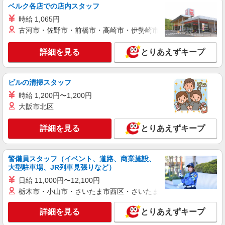
世界的大手グローバル金融企業 （東京都港区
ベルク各店での店内スタッフ
虎ノ門2-6-1 虎ノ門ヒルズステーションタワー）
時給 1,065円
古河市・佐野市・前橋市・高崎市・伊勢崎市・太田市・館林市・
詳細を見る
キープ
詳細を見る
とりあえずキープ
正社員
コンパスグループ・ジャパン株式会社 21854_f
調理師【正社員】
ビルの清掃スタッフ
月給27万円〜30万円 試用期間中 月給27万円〜
時給 1,200円〜1,200円
30万円(試用期間3ヶ月) 残業が発生した場合、残業
大阪市北区
代を1分単位で別途支給します。 ※給与は経験や
世界的大手グローバル金融企業 （東京都港区
前職給与に応じて決定します。
虎ノ門2-6-1 虎ノ門ヒルズステーションタワー）
詳細を見る
とりあえずキープ
詳細を見る
キープ
警備員スタッフ（イベント、道路、商業施設、
大型駐車場、JR列車見張りなど）
アルバイト
パート
コンパスグループ・ジャパン株式会社 21794_p
日給 11,000円〜12,100円
調理補助【アルバイト・パート】
栃木市・小山市・さいたま市西区・さいたま市岩槻区・久喜市・
時給1,400円以上 試用期間中 時給1,400円以上
(試用期間2ヶ月) 残業が発生した場合、残業代を1
詳細を見る
とりあえずキープ
分単位で別途支給します。
フェアモント東京 従業員食堂 （東京都港区