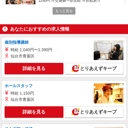
1250円 ※交通費一部支給 ※昇給あり
麻布茶房 高輪ウィング店 （東京都港区高輪
もっと見る
4-10-18 ウィング高輪2F）
詳細を見る
キープ
あなたにおすすめの求人情報
アルバイト
パート
個別指導講師
麻布茶房(AZABUSABO) ウイング高輪店
時給 1,040円〜1,390円
和カフェのキッチンスタッフ
仙台市青葉区
基本給：時給 1300円〜 ※研修40時間、時給
1250円 ※交通費一部支給 ※昇給あり
詳細を見る
とりあえずキープ
麻布茶房 高輪ウィング店 （東京都港区高輪
4-10-18 ウィング高輪2F）
ホールスタッフ
詳細を見る
キープ
時給 1,150円
仙台市青葉区
アルバイト
パート
コンパスグループ・ジャパン株式会社 20522_p
詳細を見る
とりあえずキープ
調理補助【アルバイト・パート】
時給1,400円以上 試用期間中 時給1,400円以上
(試用期間2ヶ月) 残業が発生した場合、残業代を1