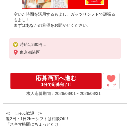
空いた時間を活用するもよし、ガッツリシフトで頑張る
もよし！
まずはあなたの希望をお聞かせください。
時給1,380円
※22:00〜翌5:00：時給1,725円
東京都港区
※高校生時給1,230円
※早朝手当（5:00〜9:00）時給＋150円
応募画面へ進む
1分で応募完了!!
キープ
求人応募期間：2026/08/01～2026/08/31
≪ しゅふ歓迎 ≫
週2日・1日2h〜シフトは相談OK！
「スキマ時間にちょっとだけ」
「家計に＋αするために多めに出勤」