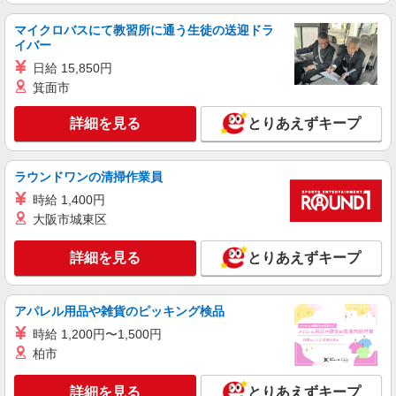
芝浦１－１－１）
マイクロバスにて教習所に通う生徒の送迎ドラ
イバー
詳細を見る
キープ
日給 15,850円
箕面市
アルバイト
パート
コンパスグループ・ジャパン株式会社 21818_p
詳細を見る
とりあえずキープ
調理師【アルバイト・パート】
時給1,700円以上 試用期間中 時給1,700円以上
(試用期間2ヶ月) 残業が発生した場合、残業代を1
ラウンドワンの清掃作業員
分単位で別途支給します。
高輪ゲートウェイシティ 従業員食堂 （東京
時給 1,400円
都港区高輪２－２１－２ ４街区 サウスタワー
大阪市城東区
８階）
詳細を見る
キープ
詳細を見る
とりあえずキープ
アルバイト
パート
コンパスグループ・ジャパン株式会社 21771_p
アパレル用品や雑貨のピッキング検品
調理師【アルバイト・パート】
時給 1,200円〜1,500円
時給1,800円以上 試用期間中 時給1,800円以上
柏市
(試用期間2ヶ月) 残業が発生した場合、残業代を1
分単位で別途支給します。
港区立港南小学校 （東京都港区港南４丁目３
詳細を見る
とりあえずキープ