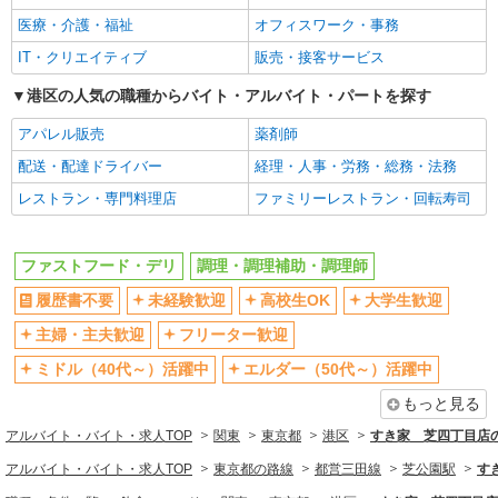
医療・介護・福祉
オフィスワーク・事務
シニア（60代～）活躍中
週2～3日勤務OK
IT・クリエイティブ
販売・接客サービス
短時間勤務（1日4h以内）OK
深夜
扶養内勤務OK
港区の人気の職種からバイト・アルバイト・パートを探す
交通費支給
社会保険あり
まかない・食事補助
アパレル販売
薬剤師
社割・特典あり
制服貸与
配送・配達ドライバー
経理・人事・労務・総務・法務
研修制度あり
社員登用あり
レストラン・専門料理店
ファミリーレストラン・回転寿司
同じ職種から求人を探す
ファストフード・デリ
調理・調理補助・調理師
飲食・フード
履歴書不要
未経験歓迎
高校生OK
大学生歓迎
ファストフード・デリ
調理・調理補助・調理師
主婦・主夫歓迎
フリーター歓迎
同じ特徴から求人を探す
ミドル（40代～）活躍中
エルダー（50代～）活躍中
未経験歓迎
高校生OK
もっと見る
大学生歓迎
ミドル（40代～）活躍中
アルバイト・バイト・求人TOP
関東
東京都
港区
すき家 芝四丁目店
週2～3日勤務OK
短時間勤務（1日4h以内）OK
アルバイト・バイト・求人TOP
東京都の路線
都営三田線
芝公園駅
す
深夜
扶養内勤務OK