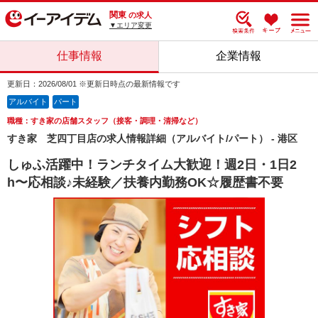
関東
の求人
▼エリア変更
仕事情報
企業情報
更新日：2026/08/01 ※更新日時点の最新情報です
アルバイト
パート
職種：すき家の店舗スタッフ（接客・調理・清掃など）
すき家 芝四丁目店の求人情報詳細（アルバイト/パート） - 港区
しゅふ活躍中！ランチタイム大歓迎！週2日・1日2
h〜応相談♪未経験／扶養内勤務OK☆履歴書不要