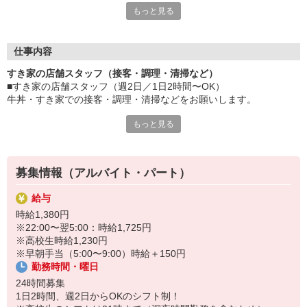
もっと見る
など、自分らしく活躍できますよ。
≪ 働くメリットいっぱい ≫
■髪型・髪色自由
仕事内容
オシャレを捨てる必要はありません！
すき家の店舗スタッフ（接客・調理・清掃など）
■給与前払い可
■すき家の店舗スタッフ（週2日／1日2時間〜OK）
急な出費も安心♪
牛丼・すき家での接客・調理・清掃などをお願いします。
■社員登用あり
将来を考えている方は必見です。
もっと見る
具体的には・・・
お客様をきれいなお店でお迎え！
なか卯、かつ庵、ココス、ジョリーパスタ、ビッグボーイ、華屋
おいしい牛丼を！
与兵衛、オリーブの丘、焼肉いちばんなどを経営しているゼンシ
あなたの笑顔で！
ョーグループ！
募集情報（アルバイト・パート）
すばやく提供！
その中のひとつ『すき家』でお仕事しませんか？
給与
他にも、食材の調整や金銭管理、新しく入社したクルーの研修など
時給1,380円
様々なお仕事があります。
※22:00〜翌5:00：時給1,725円
セルフオーダー、セルフ会計で、現金の受け渡しはほとんどありま
※高校生時給1,230円
せん。※一部店舗を除く
※早朝手当（5:00〜9:00）時給＋150円
取り間違いもなく安心でスムーズ♪
勤務時間・曜日
マニュアルも用意していますので飲食店が初めての方でも大丈夫！
24時間募集
もちろん先輩クルーがしっかり教えてくれるので安心してくださ
1日2時間、週2日からOKのシフト制！