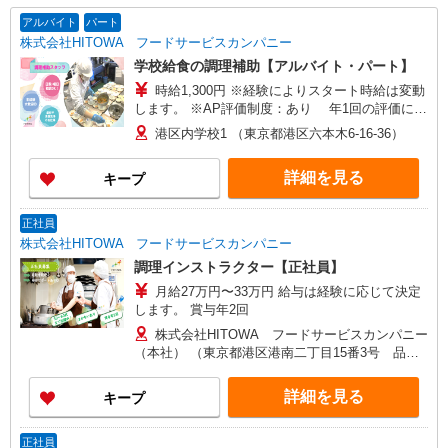
アルバイト
パート
株式会社HITOWA フードサービスカンパニー
学校給食の調理補助【アルバイト・パート】
時給1,300円 ※経験によりスタート時給は変動
します。 ※AP評価制度：あり 年1回の評価によ
り時給を見直します。 ※アルバイト賞与（寸
港区内学校1 （東京都港区六本木6-16-36）
志）：あり 年2回。勤続年数により金額UP。
詳細を見る
キープ
正社員
株式会社HITOWA フードサービスカンパニー
調理インストラクター【正社員】
月給27万円〜33万円 給与は経験に応じて決定
します。 賞与年2回
株式会社HITOWA フードサービスカンパニー
（本社） （東京都港区港南二丁目15番3号 品川
インターシティC棟）
詳細を見る
キープ
正社員