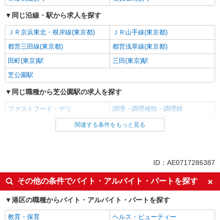
同じ沿線・駅から求人を探す
ＪＲ京浜東北・根岸線(東京都)
ＪＲ山手線(東京都)
都営三田線(東京都)
都営浅草線(東京都)
田町(東京)駅
三田(東京)駅
芝公園駅
同じ職種から芝公園駅の求人を探す
ファストフード・デリ
調理・調理補助・調理師
関連する条件をもっと見る
同じ雇用形態から芝公園駅の求人を探す
アルバイト
パート
同じ特徴から芝公園駅の求人を探す
ID：AE0717286387
履歴書不要
未経験歓迎
その他の条件でバイト・アルバイト・パートを探す
高校生OK
大学生歓迎
港区の職種からバイト・アルバイト・パートを探す
主婦・主夫歓迎
フリーター歓迎
教育・保育
ヘルス・ビューティー
ミドル（40代～）活躍中
エルダー（50代～）活躍中