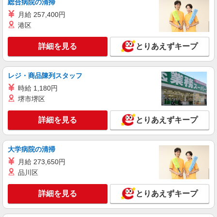
総合病院の清掃
分単位で別途支給します。
パナソニック東京汐留ビル （東京都港区東新
月給 257,400円
橋1-5-1 本社ビル内14F）
港区
詳細を見る
キープ
詳細を見る
とりあえずキープ
アルバイト
パート
コンパスグループ・ジャパン株式会社 22052_p
レジ・商品陳列スタッフ
パントリースタッフ【アルバイト・パート】
時給 1,180円
時給1,500円以上 試用期間中 時給1,500円以上
堺市堺区
(試用期間2ヶ月) 残業が発生した場合、残業代を1
分単位で別途支給します。
ソニー本社パントリー （東京都港区港南１－
詳細を見る
とりあえずキープ
７－１ ソニー本社ビル１２階）
詳細を見る
キープ
大学病院の清掃
月給 273,650円
アルバイト
パート
品川区
コンパスグループ・ジャパン株式会社 21854_p
調理補助【アルバイト・パート】
詳細を見る
とりあえずキープ
時給1,600円以上 試用期間中 時給1,600円以上
(試用期間2ヶ月) 残業が発生した場合、残業代を1
分単位で別途支給します。