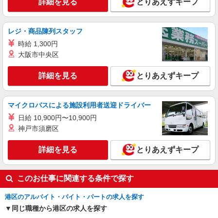
詳細を見る
とりあえずキープ
詳細を見る
キープ
レジ・商品陳列スタッフ
アルバイト
パート
時給 1,300円
コンパスグループ・ジャパン株式会社 20078_p
大阪市中央区
調理補助【アルバイト・パート】
時給1,300円以上 試用期間中 時給1,300円以上
詳細を見る
とりあえずキープ
(試用期間2ヶ月) 残業が発生した場合、残業代を1
分単位で別途支給します。
東京ガス店キャフェ （東京都港区海岸1-5-
20 東京ガスビルディング内14F）
マイクロバスによる施設利用者送迎ドライバー
日給 10,900円〜10,900円
詳細を見る
キープ
神戸市須磨区
詳細を見る
とりあえずキープ
このお仕事に関連する条件で探す
港区のアルバイト・バイト・パートの求人を探す
同じ職種から港区の求人を探す