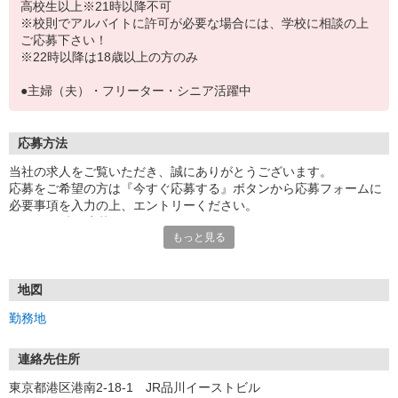
高校生以上※21時以降不可
※校則でアルバイトに許可が必要な場合には、学校に相談の上
ご応募下さい！
※22時以降は18歳以上の方のみ
●主婦（夫）・フリーター・シニア活躍中
応募方法
当社の求人をご覧いただき、誠にありがとうございます。
応募をご希望の方は『今すぐ応募する』ボタンから応募フォームに
必要事項を入力の上、エントリーください。
☆★☆24時間応募OK！☆★☆
もっと見る
・・・お願い・・・
応募の際は、連絡先に「携帯電話のアドレス」や「携帯電話の番
号」など
地図
普段つながりやすい連絡先を入力してください。
勤務地
連絡先住所
東京都港区港南2-18-1 JR品川イーストビル