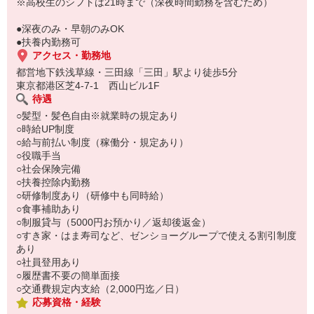
い。
※高校生のシフトは21時まで（深夜時間勤務を含むため）
●深夜のみ・早朝のみOK
●扶養内勤務可
アクセス・勤務地
都営地下鉄浅草線・三田線「三田」駅より徒歩5分
東京都港区芝4-7-1 西山ビル1F
待遇
○髪型・髪色自由※就業時の規定あり
○時給UP制度
○給与前払い制度（稼働分・規定あり）
○役職手当
○社会保険完備
○扶養控除内勤務
○研修制度あり（研修中も同時給）
○食事補助あり
○制服貸与（5000円お預かり／返却後返金）
○すき家・はま寿司など、ゼンショーグループで使える割引制度
あり
○社員登用あり
○履歴書不要の簡単面接
○交通費規定内支給（2,000円迄／日）
応募資格・経験