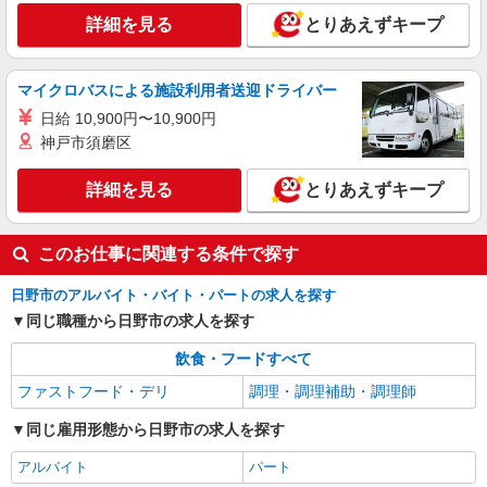
以上 3.集団給食経験3年以上（病院・特養・保育
詳細を見る
とりあえずキープ
詳細を見る
キープ
園等） …月給235,000円以上 4.集団給食未経験・
有資格者 …月給220,000円以上 試用期間：3か月
※給与変動なし
マイクロバスによる施設利用者送迎ドライバー
日給 10,900円〜10,900円
神戸市須磨区
詳細を見る
とりあえずキープ
このお仕事に関連する条件で探す
日野市のアルバイト・バイト・パートの求人を探す
同じ職種から日野市の求人を探す
飲食・フードすべて
ファストフード・デリ
調理・調理補助・調理師
同じ雇用形態から日野市の求人を探す
アルバイト
パート