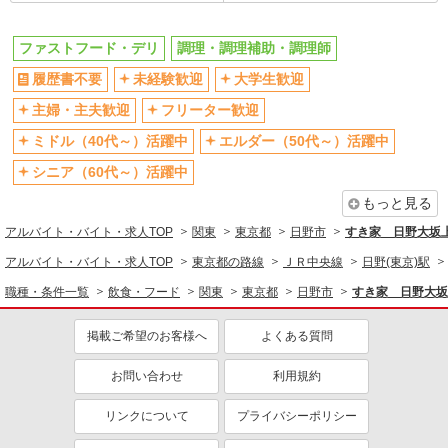
高収入・高額
同じ職種から求人を探す
ファストフード・デリ
調理・調理補助・調理師
履歴書不要
未経験歓迎
大学生歓迎
飲食・フード
ファストフード・デリ
主婦・主夫歓迎
フリーター歓迎
調理・調理補助・調理師
ミドル（40代～）活躍中
エルダー（50代～）活躍中
同じ特徴から求人を探す
シニア（60代～）活躍中
未経験歓迎
大学生歓迎
もっと見る
ミドル（40代～）活躍中
週2～3日勤務OK
アルバイト・バイト・求人TOP
関東
東京都
日野市
すき家 日野大坂
短時間勤務（1日4h以内）OK
深夜
アルバイト・バイト・求人TOP
東京都の路線
ＪＲ中央線
日野(東京)駅
車通勤OK
扶養内勤務OK
職種・条件一覧
飲食・フード
関東
東京都
日野市
すき家 日野大坂
交通費支給
社会保険あり
まかない・食事補助
社員登用あり
掲載ご希望のお客様へ
よくある質問
お問い合わせ
利用規約
リンクについて
プライバシーポリシー