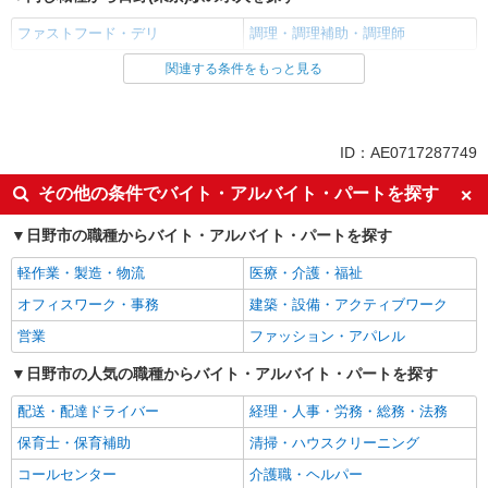
ファストフード・デリ
調理・調理補助・調理師
関連する条件をもっと見る
同じ雇用形態から日野(東京)駅の求人を探す
アルバイト
パート
同じ特徴から日野(東京)駅の求人を探す
ID：AE0717287749
履歴書不要
未経験歓迎
その他の条件でバイト・アルバイト・パートを探す
大学生歓迎
主婦・主夫歓迎
日野市の職種からバイト・アルバイト・パートを探す
フリーター歓迎
ミドル（40代～）活躍中
軽作業・製造・物流
医療・介護・福祉
エルダー（50代～）活躍中
シニア（60代～）活躍中
オフィスワーク・事務
建築・設備・アクティブワーク
週2～3日勤務OK
短時間勤務（1日4h以内）OK
営業
ファッション・アパレル
深夜
車通勤OK
扶養内勤務OK
日野市の人気の職種からバイト・アルバイト・パートを探す
交通費支給
社会保険あり
まかない・食事補助
配送・配達ドライバー
経理・人事・労務・総務・法務
社割・特典あり
制服貸与
保育士・保育補助
清掃・ハウスクリーニング
研修制度あり
社員登用あり
コールセンター
介護職・ヘルパー