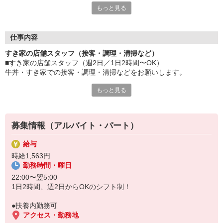
もっと見る
≪ 働くメリットいっぱい ≫
■髪型・髪色自由
オシャレを捨てる必要はありません！
仕事内容
■給与前払い可
すき家の店舗スタッフ（接客・調理・清掃など）
急な出費も安心♪
■すき家の店舗スタッフ（週2日／1日2時間〜OK）
■社員登用あり
牛丼・すき家での接客・調理・清掃などをお願いします。
将来を考えている方は必見です。
もっと見る
具体的には・・・
なか卯、かつ庵、ココス、ジョリーパスタ、ビッグボーイ、華屋
お客様をきれいなお店でお迎え！
与兵衛、オリーブの丘、焼肉いちばんなどを経営しているゼンシ
おいしい牛丼を！
ョーグループ！
あなたの笑顔で！
その中のひとつ『すき家』でお仕事しませんか？
募集情報（アルバイト・パート）
すばやく提供！
給与
他にも、食材の調整や金銭管理、新しく入社したクルーの研修など
時給1,563円
様々なお仕事があります。
勤務時間・曜日
セルフオーダー、セルフ会計で、現金の受け渡しはほとんどありま
せん。※一部店舗を除く
22:00〜翌5:00
取り間違いもなく安心でスムーズ♪
1日2時間、週2日からOKのシフト制！
マニュアルも用意していますので飲食店が初めての方でも大丈夫！
●扶養内勤務可
もちろん先輩クルーがしっかり教えてくれるので安心してくださ
アクセス・勤務地