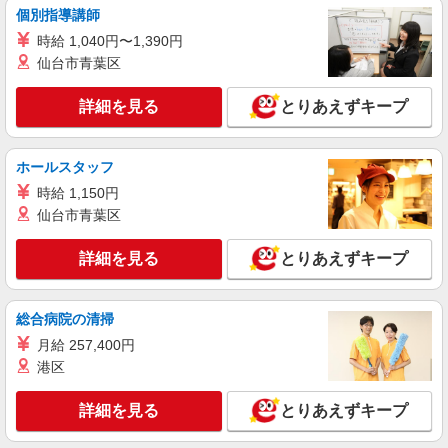
個別指導講師
アルバイト
パート
すき家 日野南平店
時給 1,040円〜1,390円
仙台市青葉区
すき家の店舗スタッフ（接客・調理・清掃な
ど）
詳細を見る
とりあえずキープ
時給1,563円
東京都日野市南平4-40-1
ホールスタッフ
詳細を見る
キープ
時給 1,150円
仙台市青葉区
アルバイト
パート
すき家 豊田駅前店
詳細を見る
とりあえずキープ
すき家の店舗スタッフ（接客・調理・清掃な
ど）
時給1,250円 ※22:00〜翌5:00：時給1,563円 ※
総合病院の清掃
高校生時給1,226円 ※早朝手当（5:00〜9:00）時給
月給 257,400円
＋150円
東京都日野市多摩平1-2-26シンデレラビル1F
港区
詳細を見る
キープ
詳細を見る
とりあえずキープ
アルバイト
パート