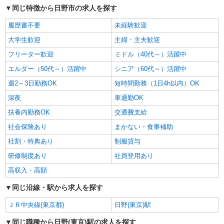
同じ特徴から日野市の求人を探す
履歴書不要
未経験歓迎
大学生歓迎
主婦・主夫歓迎
フリーター歓迎
ミドル（40代～）活躍中
エルダー（50代～）活躍中
シニア（60代～）活躍中
週2～3日勤務OK
短時間勤務（1日4h以内）OK
深夜
車通勤OK
扶養内勤務OK
交通費支給
社会保険あり
まかない・食事補助
社割・特典あり
制服貸与
研修制度あり
社員登用あり
高収入・高額
同じ沿線・駅から求人を探す
ＪＲ中央線(東京都)
日野(東京)駅
同じ職種から日野(東京)駅の求人を探す