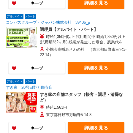
詳細を見る
キープ
アルバイト
パート
コンパスグループ・ジャパン株式会社 39406_p
調理員【アルバイト・パート】
時給1,350円以上 試用期間中 時給1,350円以上
(試用期間2ヶ月) 残業が発生した場合、残業代を1
分単位で別途支給します。
心施会高幡みさわの杜 （東京都日野市三沢3-
22-14）
詳細を見る
キープ
アルバイト
パート
すき家 20号日野万願寺店
すき家の店舗スタッフ（接客・調理・清掃な
ど）
時給1,563円
東京都日野市万願寺5-14-8
詳細を見る
キープ