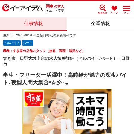
関東
の求人
▼エリア変更
仕事情報
企業情報
更新日：2026/08/01 ※更新日時点の最新情報です
アルバイト
パート
職種：すき家の店舗スタッフ（接客・調理・清掃など）
すき家 日野大坂上店の求人情報詳細（アルバイト/パート） - 日野
市
学生・フリーター活躍中！高時給が魅力の深夜バイ
ト♪夜型人間大集合*☆彡･.｡