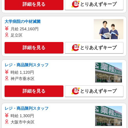
■ひらやま保育園（公立保育園） 東京都日野市
詳細を見る
とりあえずキープ
東平山1713 公社平山住宅
詳細を見る
キープ
大学病院の中材滅菌
月給 254,160円
契約社員
足立区
株式会社東洋食品/日野市
学校給食の調理員
詳細を見る
とりあえずキープ
月給207,000円〜 試用期間：3か月 ※給与変動
なし
東京都日野市の小中学校 （東京都日野市）
レジ・商品陳列スタッフ
時給 1,120円
詳細を見る
キープ
神戸市垂水区
正社員
詳細を見る
とりあえずキープ
株式会社東洋食品/日野市
学校給食の調理師
レジ・商品陳列スタッフ
月給220,000円〜295,000円 ※スタート月給
は、これまで の経験などを考慮して決定 1.学校給
時給 1,300円
食責任者経験有 …月給295,000円以上 2.学校給食
大阪市中央区
東京都日野市の小中学校 （東京都日野市）
経験5年以上（副責任者経験等） …月給250,000円