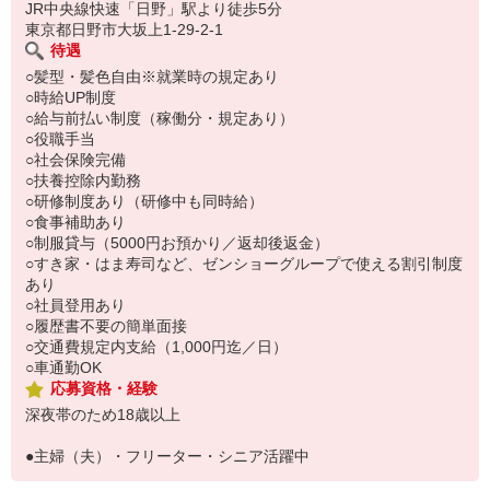
い。
JR中央線快速「日野」駅より徒歩5分
東京都日野市大坂上1-29-2-1
待遇
○髪型・髪色自由※就業時の規定あり
○時給UP制度
○給与前払い制度（稼働分・規定あり）
○役職手当
○社会保険完備
○扶養控除内勤務
○研修制度あり（研修中も同時給）
○食事補助あり
○制服貸与（5000円お預かり／返却後返金）
○すき家・はま寿司など、ゼンショーグループで使える割引制度
あり
○社員登用あり
○履歴書不要の簡単面接
○交通費規定内支給（1,000円迄／日）
○車通勤OK
応募資格・経験
深夜帯のため18歳以上
●主婦（夫）・フリーター・シニア活躍中