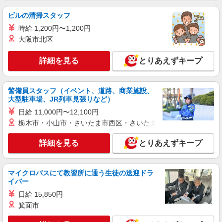
キッチン（フード）スタッフ
ビルの清掃スタッフ
時給1250円 ※22:00以降は時給1563円 ※高校
生時給1250円 ■土日・祝手当 土日・祝は時給＋50
時給 1,200円〜1,200円
円 ※高校生は学校からの許可が必要な場合、通学
大阪市北区
東京都日野市多摩平3丁目2-10
中の学校からの許可証が必要となります。
詳細を見る
とりあえずキープ
詳細を見る
キープ
アルバイト
パート
警備員スタッフ（イベント、道路、商業施設、
ピザハット 東八王子店
大型駐車場、JR列車見張りなど）
ピザの宅配／デリバリー・配達
日給 11,000円〜12,100円
時給1,250円以上 平日 時給1,250円以上 高校
栃木市・小山市・さいたま市西区・さいたま市岩槻区・久喜市・
生 時給1,250円以上
東京都日野市多摩平4ー1ー14
詳細を見る
とりあえずキープ
詳細を見る
キープ
マイクロバスにて教習所に通う生徒の送迎ドラ
イバー
アルバイト
パート
すき家 20号日野万願寺店
日給 15,850円
箕面市
すき家の店舗スタッフ（接客・調理・清掃な
ど）