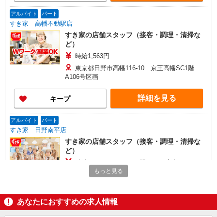
アルバイト
パート
すき家 高幡不動駅店
すき家の店舗スタッフ（接客・調理・清掃な
ど）
時給1,563円
東京都日野市高幡116-10 京王高幡SC1階
A106号区画
詳細を見る
キープ
アルバイト
パート
すき家 日野南平店
すき家の店舗スタッフ（接客・調理・清掃な
ど）
時給1,250円 ※22:00〜翌5:00：時給1,563円 ※
高校生時給1,226円 ※早朝手当（5:00〜9:00）時給
もっと見る
＋150円
東京都日野市南平4-40-1
あなたにおすすめの求人情報
詳細を見る
キープ