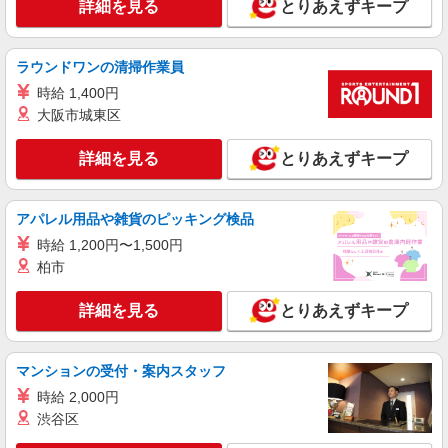
詳細を見る
とりあえずキープ
時給1,250円 ※22:00〜翌5:00：時給1,563円 ※
高校生時給1,226円 ※早朝手当（5:00〜9:00）時給
＋150円
東京都日野市万願寺5-14-8
ラウンドワンの清掃作業員
時給 1,400円
詳細を見る
キープ
大阪市城東区
アルバイト
パート
詳細を見る
とりあえずキープ
丸亀製麺イオンモール多摩平の森店
キッチン・ホールスタッフ
時給1250円〜
アパレル用品や雑貨のピッキング検品
東京都日野市多摩平２－４－１イオンモール多
時給 1,200円〜1,500円
摩平の森１Ｆ
柏市
詳細を見る
キープ
詳細を見る
とりあえずキープ
派遣社員
株式会社アスカ 八王子支店（jb651447）
マンションの受付・案内スタッフ
公立保育園の調理師・調理スタッフ
時給 2,000円
時給 1,760円 〜 1,760円 ※給与幅は経験・能
渋谷区
力により考慮 交通費あり／上限10,000円/月