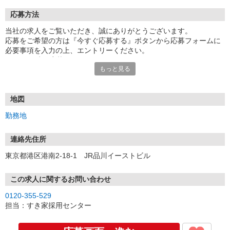
応募方法
当社の求人をご覧いただき、誠にありがとうございます。
応募をご希望の方は『今すぐ応募する』ボタンから応募フォームに
必要事項を入力の上、エントリーください。
☆★☆24時間応募OK！☆★☆
もっと見る
・・・お願い・・・
応募の際は、連絡先に「携帯電話のアドレス」や「携帯電話の番
号」など
地図
普段つながりやすい連絡先を入力してください。
勤務地
連絡先住所
東京都港区港南2-18-1 JR品川イーストビル
この求人に関するお問い合わせ
0120-355-529
担当：すき家採用センター