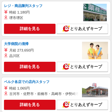
すき家 豊田駅前店
レジ・商品陳列スタッフ
すき家の店舗スタッフ（接客・調理・清掃な
時給 1,180円
ど）
堺市堺区
時給1,563円
東京都日野市多摩平1-2-26シンデレラビル1F
詳細を見る
とりあえずキープ
詳細を見る
キープ
大学病院の清掃
アルバイト
パート
月給 273,650円
すき家 日野大坂上店
品川区
すき家の店舗スタッフ（接客・調理・清掃な
ど）
詳細を見る
とりあえずキープ
時給1,250円 ※22:00〜翌5:00：時給1,563円 ※
高校生時給1,226円 ※早朝手当（5:00〜9:00）時給
＋150円
ベルク各店での店内スタッフ
東京都日野市大坂上1-29-2-1
時給 1,065円
詳細を見る
キープ
古河市・佐野市・前橋市・高崎市・伊勢崎市・太田市・館林市・
アルバイト
詳細を見る
パート
とりあえずキープ
ビッグボーイ 豊田店