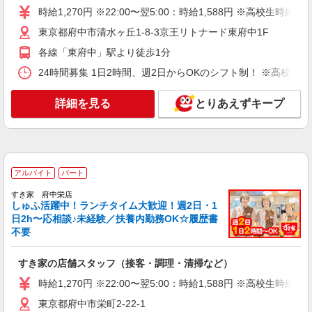
詳細を見る
キープ
時給1,270円 ※22:00〜翌5:00：時給1,588円 ※高校生時給1,
東京都府中市清水ヶ丘1-8-3京王リトナード東府中1F
アルバイト
パート
各線「東府中」駅より徒歩1分
コンパスグループ・ジャパン株式会社 20848_p
調理員【アルバイト・パート】
24時間募集 1日2時間、週2日からOKのシフト制！ ※高校生
時給1,300円以上 試用期間中 時給1,300円以上
(試用期間2ヶ月) 残業が発生した場合、残業代を1
詳細を見る
とりあえずキープ
分単位で別途支給します。
日本銀行府中分館食堂 （東京都府中市日鋼町
1-19 日本銀行府中分館内食堂）
詳細を見る
キープ
アルバイト
パート
アルバイト
パート
すき家 府中栄店
しゅふ活躍中！ランチタイム大歓迎！週2日・1
コンパスグループ・ジャパン株式会社 39241_p
日2h〜応相談♪未経験／扶養内勤務OK☆履歴書
調理師【アルバイト・パート】
不要
時給1,600円以上 試用期間中 時給1,600円以上
(試用期間2ヶ月) 残業が発生した場合、残業代を1
すき家の店舗スタッフ（接客・調理・清掃など）
分単位で別途支給します。
グランダ府中白糸台 （東京都府中市白糸台1
丁目37-2 グランダ府中白糸台内）
時給1,270円 ※22:00〜翌5:00：時給1,588円 ※高校生時給1,
東京都府中市栄町2-22-1