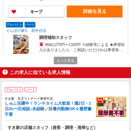
支給 ★上記金額は働きがい向上手当を含みます。
★働きがい向上手当※26年6月改定（地域により異
詳細を見る
キープ
なる） 社会保険加入者は更に＋50円
アルバイト
パート
そんぽの家S 府中住吉
調理補助スタッフ
時給1270円〜1320円 ※経験等による ★希望収
入がありましたら、ご相談いただければ希望条件
に合うかの確認もいたします。 ★時間外手当別途
東京都府中市住吉町3丁目13-1
支給 ★上記金額は働きがい向上手当を含みます。
もっと見る
★働きがい向上手当※26年6月改定（地域により異
詳細を見る
キープ
なる） 社会保険加入者は更に＋50円
この求人に似ている求人情報
アルバイト
パート
コンパスグループ・ジャパン株式会社 20848_p
アルバイト
パート
調理補助【アルバイト・パート】
すき家 京王リトナード東府中店
しゅふ活躍中！ランチタイム大歓迎！週2日・1
時給1,226円以上 試用期間中 時給1,226円以上
日2h〜応相談♪未経験／扶養内勤務OK☆履歴書
(試用期間2ヶ月) 残業が発生した場合、残業代を1
分単位で別途支給します。
不要
日本銀行府中分館食堂 （東京都府中市日鋼町
1-19 日本銀行府中分館内食堂）
すき家の店舗スタッフ（接客・調理・清掃など）