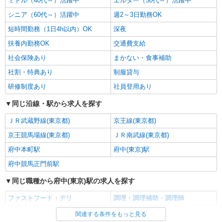
ミドル（40代～）活躍中
エルダー（50代～）活躍中
アルバイト
パート
すき家 府中本宿店
シニア（60代～）活躍中
週2～3日勤務OK
すき家の店舗スタッフ（接客・調理・清掃な
短時間勤務（1日4h以内）OK
深夜
ど）
扶養内勤務OK
交通費支給
時給1,588円
社会保険あり
まかない・食事補助
東京都府中市本宿町4-29-1
社割・特典あり
制服貸与
詳細を見る
キープ
研修制度あり
社員登用あり
同じ沿線・駅から求人を探す
アルバイト
パート
すき家 京王リトナード東府中店
ＪＲ武蔵野線(東京都)
京王線(東京都)
すき家の店舗スタッフ（接客・調理・清掃な
京王競馬場線(東京都)
ど）
ＪＲ南武線(東京都)
時給1,270円 ※22:00〜翌5:00：時給1,588円 ※
府中本町駅
府中(東京)駅
高校生時給1,226円 ※早朝手当（5:00〜9:00）時給
府中競馬正門前駅
＋150円
東京都府中市清水ヶ丘1-8-3京王リトナード東
府中1F
同じ職種から府中(東京)駅の求人を探す
ファストフード・デリ
調理・調理補助・調理師
詳細を見る
キープ
関連する条件をもっと見る
同じ雇用形態から府中(東京)駅の求人を探す