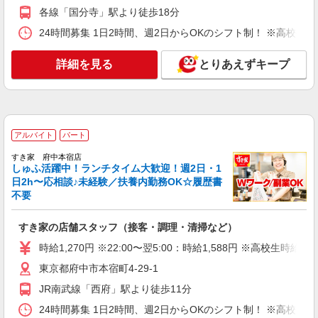
詳細を見る
キープ
各線「国分寺」駅より徒歩18分
24時間募集 1日2時間、週2日からOKのシフト制！ ※高校生
アルバイト
パート
SOMPOケア ラヴィーレ 府中
詳細を見る
調理・食器洗浄・発注
とりあえずキープ
時給1290円〜1440円 ※経験等による ★早朝時
給（5:00〜8:00）時給＋100円 ★希望収入があり
ましたら、ご相談いただければ希望条件に合うか
東京都府中市宮町3丁目10-1
の確認もいたします。 ★時間外手当別途支給 ★上
記金額は働きがい向上手当を含みます。 ★働きが
アルバイト
パート
詳細を見る
キープ
い向上手当※26年6月改定（地域により異なる）
すき家 府中本宿店
社会保険加入者は更に＋50円
しゅふ活躍中！ランチタイム大歓迎！週2日・1
アルバイト
パート
日2h〜応相談♪未経験／扶養内勤務OK☆履歴書
コンパスグループ・ジャパン株式会社 39640_p
不要
調理補助【アルバイト・パート】
時給1,300円以上 試用期間中 時給1,300円以上
すき家の店舗スタッフ（接客・調理・清掃など）
(試用期間2ヶ月) 残業が発生した場合、残業代を1
時給1,270円 ※22:00〜翌5:00：時給1,588円 ※高校生時給1,
分単位で別途支給します。
特別養護老人ホーム 府中若松苑 （東京都府
中市若松町4丁目51-5）
東京都府中市本宿町4-29-1
JR南武線「西府」駅より徒歩11分
詳細を見る
キープ
24時間募集 1日2時間、週2日からOKのシフト制！ ※高校生