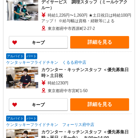
デイサービス 調理スタッフ（ミールケアク
エリア … さいたま市大宮区、所沢市、入間
ルー）
市、狭山市、和光市、朝霞市
時給1,226円〜1,260円 ★土日祝日は時給100円
アップ！ ※給与幅は資格・経験等による
東京都府中市西原町2-27-2
詳細を見る
キープ
アルバイト
パート
ケンタッキーフライドチキン くるる府中店
カウンター・キッチンスタッフ ＜優先募集日
時＞土日祝
時給1230円
東京都府中市宮町1-50
詳細を見る
キープ
アルバイト
パート
ケンタッキーフライドチキン フォーリス府中店
カウンター・キッチンスタッフ ＜優先募集日
時＞平日（月〜金） 9:00〜14:00