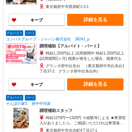
東京都府中市西原町1-3-1
詳細を見る
キープ
アルバイト
パート
コンパスグループ・ジャパン株式会社 39241_p
調理補助【アルバイト・パート】
時給1,250円以上 試用期間中 時給1,250円以上
(試用期間2ヶ月) 残業が発生した場合、残業代を1
分単位で別途支給します。
グランダ府中白糸台 （東京都府中市白糸台1
丁目37-2 グランダ府中白糸台内）
詳細を見る
キープ
アルバイト
パート
そんぽの家S 府中中河原
調理補助スタッフ
時給1270円〜1320円 ※経験等による ★希望収
入がありましたら、ご相談いただければ希望条件
に合うかの確認もいたします。 ★時間外手当別途
東京都府中市住吉町4丁目17-1