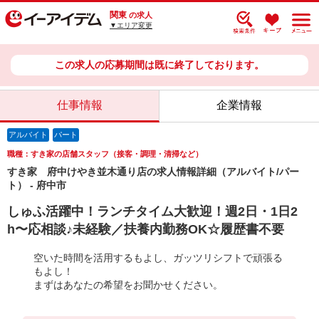
関東
の求人
▼エリア変更
この求人の応募期間は既に終了しております。
仕事情報
企業情報
アルバイト
パート
職種：すき家の店舗スタッフ（接客・調理・清掃など）
すき家 府中けやき並木通り店の求人情報詳細（アルバイト/パー
ト） - 府中市
しゅふ活躍中！ランチタイム大歓迎！週2日・1日2
h〜応相談♪未経験／扶養内勤務OK☆履歴書不要
空いた時間を活用するもよし、ガッツリシフトで頑張る
もよし！
まずはあなたの希望をお聞かせください。