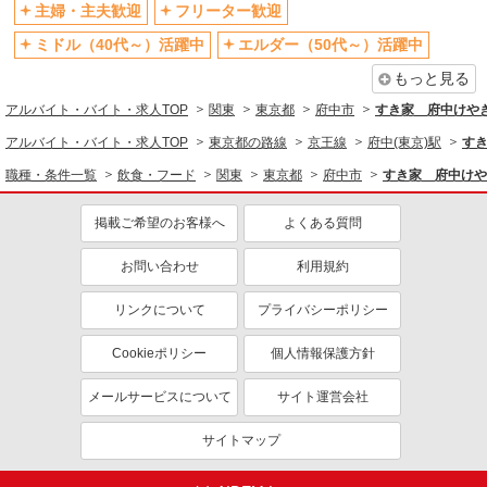
ファストフード・デリ
調理・調理補助・調理師
主婦・主夫歓迎
フリーター歓迎
同じ特徴から求人を探す
ミドル（40代～）活躍中
エルダー（50代～）活躍中
未経験歓迎
高校生OK
もっと見る
大学生歓迎
ミドル（40代～）活躍中
アルバイト・バイト・求人TOP
関東
東京都
府中市
すき家 府中けや
週2～3日勤務OK
短時間勤務（1日4h以内）OK
アルバイト・バイト・求人TOP
東京都の路線
京王線
府中(東京)駅
す
深夜
扶養内勤務OK
職種・条件一覧
飲食・フード
関東
東京都
府中市
すき家 府中けや
交通費支給
社会保険あり
掲載ご希望のお客様へ
よくある質問
まかない・食事補助
社員登用あり
お問い合わせ
利用規約
リンクについて
プライバシーポリシー
Cookieポリシー
個人情報保護方針
メールサービスについて
サイト運営会社
サイトマップ