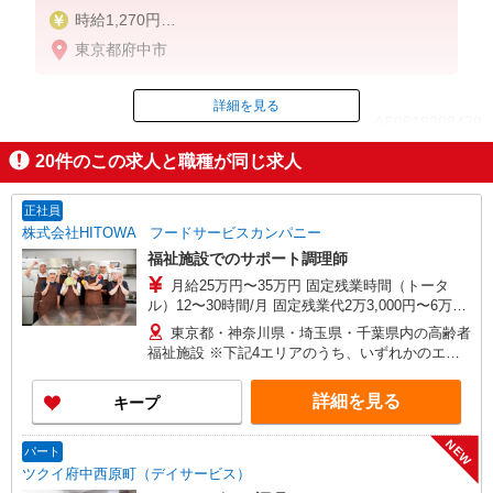
時給1,270円
※22:00〜翌5:00：時給1,588円
東京都府中市
※高校生時給1,226円
※早朝手当（5:00〜9:00）時給＋150円
詳細を見る
ID：AE0518308479
20
件のこの求人と職種が同じ求人
掲載期間終了
正社員
株式会社HITOWA フードサービスカンパニー
福祉施設でのサポート調理師
月給25万円〜35万円 固定残業時間（トータ
ル）12〜30時間/月 固定残業代2万3,000円〜6万
3,000円 超過分別途支給 ※給与は経験や前職給与
東京都・神奈川県・埼玉県・千葉県内の高齢者
に応じて決定します。 賞与年2回
福祉施設 ※下記4エリアのうち、いずれかのエリ
ア・市を担当していただきます。 担当いただく
範囲は、お住まいやご希望を考慮して決定いたし
詳細を見る
キープ
ますのでご相談ください。 ［1］東京エリア
… 八王子市、立川市、府中市、調布市、狛江市
NEW
［2］神奈川エリア …川崎市、横浜市青葉区
パート
［3］千葉エリア … 千葉市緑区、船橋市、市原
ツクイ府中西原町（デイサービス）
市、木更津市、松戸市、柏市、流山市 ［4］埼玉