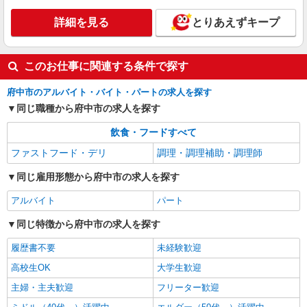
正社員
詳細を見る
とりあえずキープ
株式会社HITOWA フードサービスカンパニー
福祉施設での調理師（チーフ候補）【正社員】
月給28万3,000円〜33万5,000円 固定残業時間
このお仕事に関連する条件で探す
（トータル） 30.00時間/月 残業代 5万1,000円〜6
万円 ※給与は経験や前職給与に応じて決定しま
はなことばプラス府中 （東京都府中市分梅町
府中市のアルバイト・バイト・パートの求人を探す
す。 賞与年2回
3-54-5）
同じ職種から府中市の求人を探す
詳細を見る
キープ
飲食・フードすべて
ファストフード・デリ
調理・調理補助・調理師
正社員
株式会社HITOWA フードサービスカンパニー
同じ雇用形態から府中市の求人を探す
福祉施設での調理師（チーフ候補）【正社員】
アルバイト
パート
月給25万円〜30万円 ※給与は経験や前職給与
に応じて決定します。 賞与年2回
同じ特徴から府中市の求人を探す
コートウエスト府中 （東京都府中市西府町3丁
履歴書不要
未経験歓迎
目17-6）
高校生OK
大学生歓迎
詳細を見る
キープ
主婦・主夫歓迎
フリーター歓迎