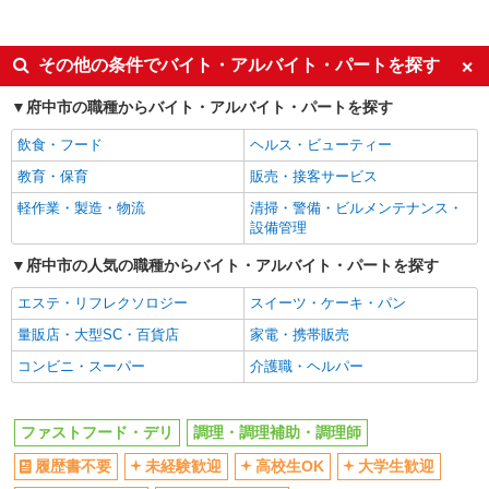
アルバイト
パート
アルバイト
株式会社HITOWA フードサービスカンパニー
パート
福祉施設での調理員【アルバイト・パート】
同じ特徴から府中(東京)駅の求人を探す
その他の条件でバイト・アルバイト・パートを探す
時給1,470円以上 ※経験によりスタート時給は
変動します。 ※AP評価制度：あり 年1回の評価
履歴書不要
未経験歓迎
府中市の職種からバイト・アルバイト・パートを探す
により時給を見直します。 ※アルバイト賞与（寸
はなことばプラス府中 （東京都府中市分梅町
高校生OK
大学生歓迎
志）：あり 年2回。勤続年数により金額UP。
3-54-5）
飲食・フード
ヘルス・ビューティー
主婦・主夫歓迎
フリーター歓迎
教育・保育
販売・接客サービス
詳細を見る
キープ
ミドル（40代～）活躍中
エルダー（50代～）活躍中
軽作業・製造・物流
清掃・警備・ビルメンテナンス・
シニア（60代～）活躍中
週2～3日勤務OK
設備管理
アルバイト
パート
短時間勤務（1日4h以内）OK
深夜
すき家 京王リトナード東府中店
府中市の人気の職種からバイト・アルバイト・パートを探す
すき家の店舗スタッフ（接客・調理・清掃な
扶養内勤務OK
交通費支給
エステ・リフレクソロジー
スイーツ・ケーキ・パン
ど）
社会保険あり
まかない・食事補助
量販店・大型SC・百貨店
時給1,588円
家電・携帯販売
社割・特典あり
制服貸与
東京都府中市清水ヶ丘1-8-3京王リトナード東
コンビニ・スーパー
介護職・ヘルパー
府中1F
研修制度あり
社員登用あり
同じ職種から求人を探す
詳細を見る
キープ
ファストフード・デリ
調理・調理補助・調理師
飲食・フード
履歴書不要
未経験歓迎
高校生OK
大学生歓迎