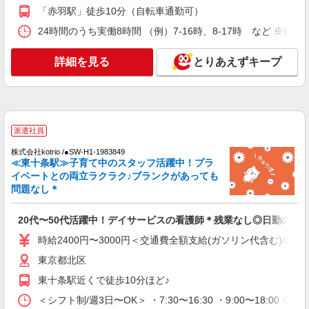
「赤羽駅」徒歩10分（自転車通勤可）
赤羽駅★病院でお掃除/食事の配膳など♪★激募
★
24時間のうち実働8時間 （例）7-16時、8-17時 など ※
時給1650円〜2312円 ＜日払い有/週払い有/交
通費全支給(ガソリン代含む)＞
詳細を見る
とりあえずキープ
北区内【赤羽駅近く】
詳細を見る
キープ
派遣社員
派遣社員
（株）ウィルオブ・ワークCW 池袋支店/ms130201
株式会社kotrio /●SW-H1-1983849
≪東十条駅≫子育て中のスタッフ活躍中！プラ
看護助手
イベートとの両立ラクラク♪ブランクがあっても
時給1500円 ◆前払い・日払い・週払いOK
問題なし＊
東京都北区
20代〜50代活躍中！デイサービスの看護師＊残業なし◎日勤のみ
詳細を見る
キープ
時給2400円〜3000円＜交通費全額支給(ガソリン代含む)/日払
東京都北区
派遣社員
株式会社kotrio /●SW-H1-2100311
東十条駅近くで徒歩10分ほど♪
東十条駅｜家庭と両立できる＊デイサービス看
＜シフト制/週3日〜OK＞ ・7:30〜16:30 ・9:00〜18:00 な
護師【夜勤なし】