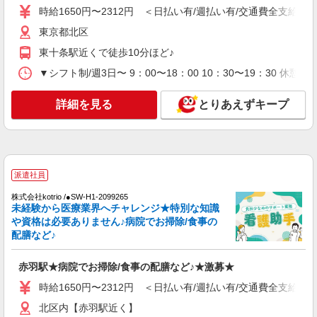
時給1650円〜2312円 ＜日払い有/週払い有/交通費全支給(ガ
派遣社員
東京都北区
（株）ウィルオブ・ワークCW 池袋支店/ms130201
東十条駅近くで徒歩10分ほど♪
看護助手
▼シフト制/週3日〜 9：00〜18：00 10：30〜19：30 休
時給1700円 ◆前払い・日払い・週払いOK
東京都北区
詳細を見る
とりあえずキープ
詳細を見る
キープ
派遣社員
株式会社トラストグロース 新宿本社 第3営業部
派遣社員
特別養護老人ホームでの看護師
株式会社kotrio /●SW-H1-2099265
未経験から医療業界へチャレンジ★特別な知識
時給：准看護師2100円〜/看護師2200円 ※資格
や経験などによる
や資格は必要ありません♪病院でお掃除/食事の
配膳など♪
東京都北区
赤羽駅★病院でお掃除/食事の配膳など♪★激募★
詳細を見る
キープ
時給1650円〜2312円 ＜日払い有/週払い有/交通費全支給(ガ
派遣社員
北区内【赤羽駅近く】
株式会社kotrio /●SW-H1-2099265