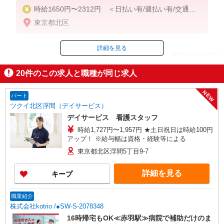
時給1650円〜2312円 ＜日払い有/週払い有/交通費
全支給(ガソリン代含む)＞
東京都北区
詳細を見る
ID：AE0514190381
20
件のこの求人と職種が同じ求人
掲載期間終了
NEW
パート
ツクイ北区浮間（デイサービス）
デイサービス 看護スタッフ
時給1,727円〜1,957円 ★土日祝日は時給100円
アップ！ ※給与幅は資格・経験等による
東京都北区浮間5丁目9-7
詳細を見る
キープ
職業紹介
株式会社kotrio /●SW-S-2078348
16時帰宅もOK≪赤羽駅≫病院で補助だけのま