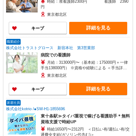
時給：准看護師2300円 看護師 2390
円
東京都北区
詳細を見る
キープ
職業紹介
株式会社トラストグロース 新宿本社 第3営業部
病院での看護師
月給：313000円〜（基本給：175000円＋一律
手当138000円） ※資格や経験による ＜手当詳細
＞ ＊加給手当：30,000円〜80,000円 ＊夜勤手当：
東京都北区
14,000円/回 （夜勤は月4回程度） ＊皆勤手当：
6,000円 ＊精勤手当：6,000円 ＊資格手当：准看護
詳細を見る
キープ
師20,000円/看護師30,000円 ＊調整手当：20,000
円〜50,000円
派遣社員
株式会社kotrio /●SW-H1-1855696
東十条駅≫タイパ重視で稼げる看護助手＊無料
資格支援で時給UP
時給1650円〜2312円 ＜日払い有/週払い有/交
通費全支給(ガソリン代含む)＞