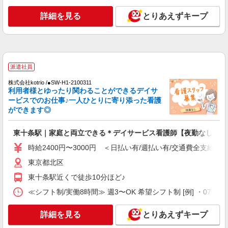
時給2400円〜3000円 ＜日払い有/週払い有/交
詳細を見る
とりあえずキープ
通費全支給(ガソリン代含む)＞
東京都北区
詳細を見る
キープ
派遣社員
職業紹介
株式会社kotrio /●SW-H1-2100311
株式会社kotrio /●SW-S-2022820
利用者様とゆったり関わることができるデイサ
ービスでのお仕事♪一人ひとりに寄り添った看護
十条駅＊病院の看護助手│シフト相談OK！経
ができます◎
験不問・資格不問◎
時給1550円〜2312円 ＜交通費全支給(ガソリ
東十条駅｜家庭と両立できる＊デイサービス看護師【夜勤なし】
ン代含む)＞
東京都北区上十条
時給2400円〜3000円 ＜日払い有/週払い有/交通費全支給(ガ
東京都北区
詳細を見る
キープ
東十条駅近くで徒歩10分ほど♪
派遣社員
≪シフト制/実働8時間≫ 週3〜OK 希望シフト制 [例] ・07:00 〜 16
（株）ウィルオブ・ワークCW 池袋支店/ms130201
看護助手
詳細を見る
とりあえずキープ
時給1700円 ◆前払い・日払い・週払いOK