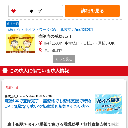
善手当：20,000〜60,000円（勤続年数、保有資格
により変動） ・固定残業手当：20,000円（10時
詳細を見る
キープ
間） ※固定残業時間を超過する場合には超過勤務
手当として別途支給 ・夜勤手当：10,000円/1回
（上記給与とは別に支給） 下記資格をお持ちの方
派遣社員
歓迎 ・認知症介護基礎研修 ・初任者研修 ・実務
（株）ウィルオブ・ワークCW 池袋支店/ms130201
者研修 ・介護福祉士 など
病院内の補助staff
時給1500円 ◆前払い・日払い・週払いOK
東京都北区
もっと見る
詳細を見る
キープ
この求人に似ている求人情報
派遣社員
株式会社kotrio /●SW-H1-1983849
派遣社員
20代〜50代活躍中！デイサービスの看護師＊
残業なし◎日勤のみ
株式会社kotrio /●SW-H1-1855696
電話1本で登録完了！無資格でも資格支援で時給
時給2400円〜3000円＜交通費全額支給(ガソリ
UP！無駄なく稼いで私生活も充実させたい方へ
ン代含む)/日払い可/週払い可＞
東京都北区
東十条駅≫タイパ重視で稼げる看護助手＊無料資格支援で時給UP
詳細を見る
キープ