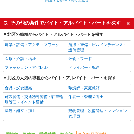
関連する条件をもっと見る
同じ雇用形態から王子駅の求人を探す
派遣社員
同じ特徴から王子駅の求人を探す
その他の条件でバイト・アルバイト・パートを探す
入社日応相談
未経験歓迎
北区の職種からバイト・アルバイト・パートを探す
経験者・有資格者歓迎
新卒・第二新卒歓迎
建築・設備・アクティブワーク
清掃・警備・ビルメンテナンス・
女性活躍中
主婦・主夫歓迎
設備管理
フリーター歓迎
学歴不問
医療・介護・福祉
飲食・フード
ブランクOK
ミドル（40代～）活躍中
ファッション・アパレル
ドライバー・配達
エルダー（50代～）活躍中
シニア（60代～）活躍中
北区の人気の職種からバイト・アルバイト・パートを探す
高収入・高額
ボーナス・賞与あり
食品・試食販売
塾講師・家庭教師
昇給あり
完全週休2日制
施設警備・交通誘導警備・駐車輪
栄養士・管理栄養士
フルタイム歓迎
禁煙・分煙
場管理・イベント警備
駅直結・駅チカ
車通勤OK
製造・組立・加工
建物管理・設備管理・マンション
管理員
バイク通勤OK
自転車通勤OK
残業少なめ（月20h未満）
交通費支給