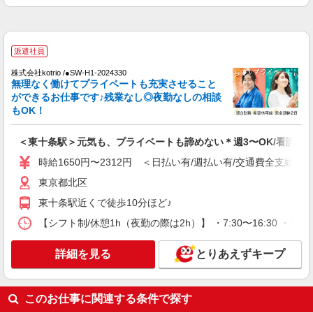
東京都北区
詳細を見る
キープ
派遣社員
株式会社kotrio /●SW-H1-2024330
派遣社員
無理なく働けてプライベートも充実させること
（株）ウィルオブ・ワークCW 池袋支店/ms130201
ができるお仕事です♪残業なし◎夜勤なしの相談
看護助手
もOK！
時給1500円 ◆前払い・日払い・週払いOK
＜東十条駅＞元気も、プライベートも諦めない＊週3〜OK/看護助
東京都北区
時給1650円〜2312円 ＜日払い有/週払い有/交通費全支給(ガ
詳細を見る
キープ
東京都北区
東十条駅近くで徒歩10分ほど♪
派遣社員
株式会社kotrio /●SW-H1-1983908
【シフト制/休憩1h（夜勤の際は2h）】 ・7:30〜16:30 ・9:0
東十条駅＊日勤のみ/残業なし！健康管理メイ
ンの看護スタッフ
詳細を見る
とりあえずキープ
時給2400円〜3000円＜交通費全額支給(ガソリ
ン代含む)/日払い可/週払い可＞
このお仕事に関連する条件で探す
北区【最寄駅：東十条駅】