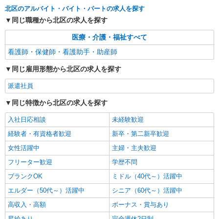
北区のアルバイト・バイト・パートの求人を探す
詳細を見る
キープ
同じ職種から北区の求人を探す
派遣社員
医療・介護・福祉すべて
株式会社kotrio /●SW-H1-2001196
看護師・保健師・看護助手・助産師
お試し勤務OK♪赤羽駅▼病院で看護助手▼補助
作業のみ！面接なし
同じ雇用形態から北区の求人を探す
時給1550円〜2312円 ＜日払い有/週払い有/交
通費全支給(ガソリン代含む)＞
派遣社員
北区内【赤羽駅近く】
同じ特徴から北区の求人を探す
詳細を見る
入社日応相談
キープ
未経験歓迎
経験者・有資格者歓迎
新卒・第二新卒歓迎
女性活躍中
主婦・主夫歓迎
フリーター歓迎
学歴不問
ブランクOK
ミドル（40代～）活躍中
エルダー（50代～）活躍中
シニア（60代～）活躍中
高収入・高額
ボーナス・賞与あり
昇給あり
完全週休2日制