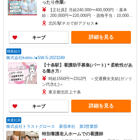
ったり作業♪
【正社員】月給240,000〜400,000円 ・基本
給：200,000円〜220,000円 ・資格手当：10,000〜
30,000円 ・役職手当：10,000〜70,000円 ・処遇改
北区/駅チカで好アクセス★
善手当：20,000〜60,000円（勤続年数、保有資格
により変動） ・固定残業手当：20,000円（10時
詳細を見る
キープ
間） ※固定残業時間を超過する場合には超過勤務
手当として別途支給 ・夜勤手当：10,000円/1回
（上記給与とは別に支給） 下記資格をお持ちの方
職業紹介
歓迎 ・認知症介護基礎研修 ・初任者研修 ・実務
株式会社kotrio /●SW-S-2023249
者研修 ・介護福祉士 など
【十条駅】看護助手募集(パート)＊柔軟性があ
る働き方♪
時給1550円〜2312円 ＜交通費全支給(ガソリ
ン代含む)＞
東京都北区上十条
詳細を見る
キープ
派遣社員
株式会社トラストグロース 新宿本社 第3営業部
特別養護老人ホームでの看護師