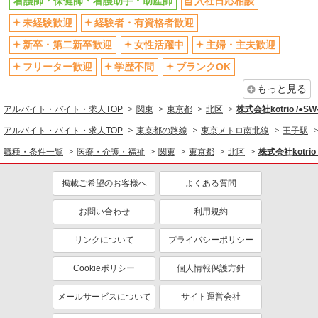
看護師・保健師・看護助手・助産師
入社日応相談
社会保険あり
産休・育休取得実績あり
未経験歓迎
経験者・有資格者歓迎
退職金・財形貯蓄制度あり
各種手当（家族・役職・インセン
ティブなど）あり
新卒・第二新卒歓迎
女性活躍中
主婦・主夫歓迎
制服貸与
研修制度あり
フリーター歓迎
学歴不問
ブランクOK
資格取得支援制度あり
もっと見る
同じ職種から求人を探す
アルバイト・バイト・求人TOP
関東
東京都
北区
株式会社kotrio /●S
医療・介護・福祉
アルバイト・バイト・求人TOP
東京都の路線
東京メトロ南北線
王子駅
看護師・保健師・看護助手・助産師
職種・条件一覧
医療・介護・福祉
関東
東京都
北区
株式会社kotrio
同じ特徴から求人を探す
掲載ご希望のお客様へ
よくある質問
未経験歓迎
ミドル（40代～）活躍中
お問い合わせ
利用規約
ボーナス・賞与あり
車通勤OK
交通費支給
リンクについて
社会保険あり
プライバシーポリシー
産休・育休取得実績あり
Cookieポリシー
個人情報保護方針
メールサービスについて
サイト運営会社