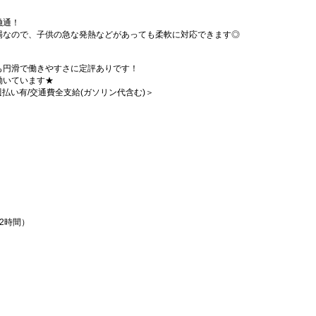
融通！
場なので、子供の急な発熱などがあっても柔軟に対応できます◎
も円滑で働きやすさに定評ありです！
働いています★
/週払い有/交通費全支給(ガソリン代含む)＞
憩2時間）