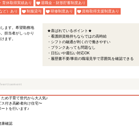
・育休取得実績あり
退職金・財形貯蓄制度あり
など）あり
制服貸与
研修制度あり
資格取得支援制度あり
内します。希望勤務地
★喜ばれているポイント★
い。担当者がしっかり
・看護師資格持ちならではの高時給
頂けます。
・シフトの融通が利くので働きやすい
・ブランクあっても問題なし
・日払いや週払い対応OK
・履歴書不要/事前の職場見学で雰囲気を確認できる
くため子育て世代から大人気♪
ビス付き高齢者向け住宅〜
ートを行います♪
健康確認