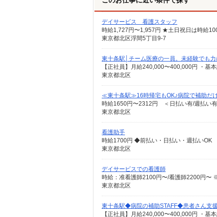
このお仕事に近い条件で探す
デイサービス 看護スタッフ
時給1,727円〜1,957円 ★土日祝日は時
東京都北区浮間5丁目9-7
東十条駅│チーム医療の一員。未経験でも力
東京都北区
≪東十条駅≫16時帰宅もOK♪病院で補助だ
時給1650円〜2312円 ＜日払い有/週払い
東京都北区
看護助手
時給1700円 ◆前払い・日払い・週払いOK
東京都北区
デイサービスでの看護師
時給：准看護師2100円〜/看護師2200円
東京都北区
東十条駅◆病院の補助STAFF◆患者さん支