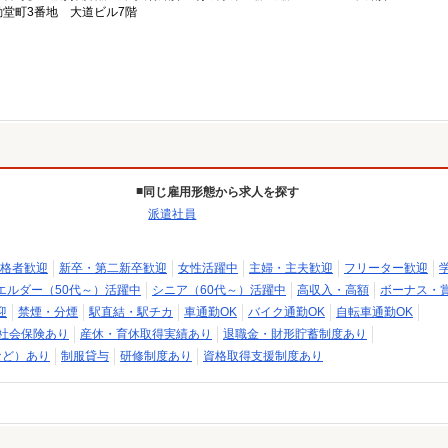
堂町3番地 大道ビル7階
同じ雇用形態から求人を探す
派遣社員
格者歓迎
新卒・第二新卒歓迎
女性活躍中
主婦・主夫歓迎
フリーター歓迎
エルダー（50代～）活躍中
シニア（60代～）活躍中
高収入・高額
ボーナス・
迎
禁煙・分煙
駅直結・駅チカ
車通勤OK
バイク通勤OK
自転車通勤OK
社会保険あり
産休・育休取得実績あり
退職金・財形貯蓄制度あり
など）あり
制服貸与
研修制度あり
資格取得支援制度あり