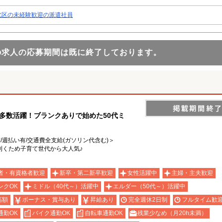
北区の未経験歓迎の派遣社員
の求人の応募期間は既に終了しております。
ん多数活躍！ブランクありで始めた50代ミ
有/週払い有/交通費全支給(ガソリン代含む)＞
利くため子育て世代から大人気♪
者・有資格者歓迎
新卒・第二新卒歓迎
女性活躍中
主婦・主夫歓迎
ンクOK
ミドル（40代～）活躍中
エルダー（50代～）活躍中
高額
ボーナス・賞与あり
昇給あり
完全週休2日制
フルタイム歓
通勤OK
バイク通勤OK
自転車通勤OK
残業少なめ（月20h未満）