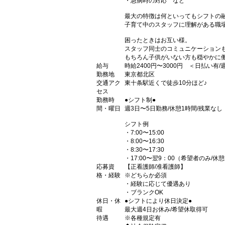
・急病時の対応 など
最大の特徴は何といってもシフトの
子育て中のスタッフに理解がある職
困ったときはお互い様。
スタッフ同士のコミュニケーション
もちろん子供がいない方も穏やかに
給与
時給2400円〜3000円 ＜日払い有
勤務地
東京都北区
交通アク
東十条駅近くで徒歩10分ほど♪
セス
勤務時
●シフト制●
間・曜日
週3日〜5日勤務/休憩1時間/残業なし
シフト例
・7:00〜15:00
・8:00〜16:30
・8:30〜17:30
・17:00〜翌9：00（希望者のみ/休
応募資
【正看護師/准看護師】
格・経験
※どちらか必須
・経験に応じて優遇あり
・ブランクOK
休日・休
●シフトにより休日決定●
暇
最大週4日お休み/希望休取得可
待遇
※各種規定有