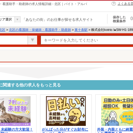
よくある
師・保健師・看護助手・助産師の求人情報詳細 - 北区｜バイト・アルバ
保存した
0
リア選択
「あなたの街」のお仕事が探せる求人サイト
検索条件
北区
>
北区の看護師・保健師・看護助手・助産師
>
東十条駅
> 株式会社kotrio /●SW-H1-
99339に関連する他の求人をもっと見る
・未経験の方大歓迎！
がんばった分がすぐお財布に
外装・内装ともに綺麗