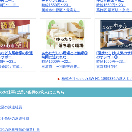
験は一...
チャリン♪急な...
かな雰囲気＊居...
0円〜 ※...
時給1550円〜23...
時給1650円〜23...
川崎市中原区＊最寄り...
葛飾区 最寄駅：京成...
供など入居者様の快適
あわただしい現場とは無縁◎
[面接なし]大人気のサ
サポー...
時間に追われな...
のオシゴト◎...
0円〜23...
時給1600円〜22...
時給1650円〜23...
最寄駅：京成...
三浦市 〜別途交通費...
東京都杉並区
株式会社kotrio /●SW-H1-1899339の求
99339のお仕事に近い条件の求人はこちら
北区の派遣社員
東十条駅の派遣社員
北区の正看護師の派遣社員