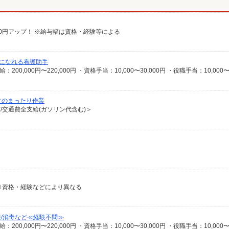
給100円アップ！ ※給与幅は資格・経験等による
になれる看護助手
けのまったり作業
有/交通費全支給(ガソリン代含む)＞
〜 ※資格・経験などにより異なる
援/消毒など≪経験不問≫