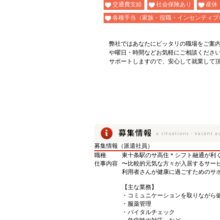
交通費支給
社会保険あり
産休
各種手当（家族・役職・インセンティブ
弊社ではあなたにピッタリの職場をご案
や曜日・時間などお気軽にご相談くださ
サポートしますので、安心して就業して
募集情報（派遣社員）
職種
東十条駅のサ高住＊シフト融通が利
仕事内容
〜比較的元気な方々が入居するサー
利用者さんが健康に過ごすためのサポ
【主な業務】
・コミュニケーションを取りながら
・服薬管理
・バイタルチェック