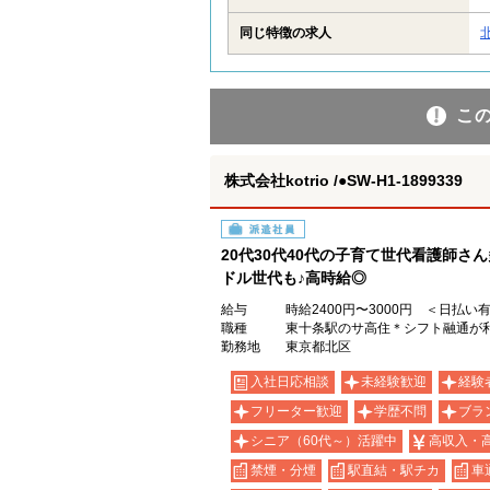
同じ特徴の求人
こ
株式会社kotrio /●SW-H1-1899339
派遣社員
20代30代40代の子育て世代看護師さ
ドル世代も♪高時給◎
給与
時給2400円〜3000円 ＜日払い
職種
東十条駅のサ高住＊シフト融通が
勤務地
東京都北区
入社日応相談
未経験歓迎
経験
フリーター歓迎
学歴不問
ブラ
シニア（60代～）活躍中
高収入・
禁煙・分煙
駅直結・駅チカ
車