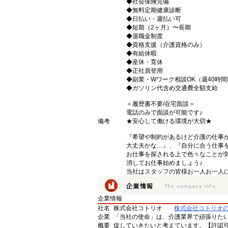
◆社会保険完備
◆無料定期健康診断
◆日払い・週払い可
◆短期（2ヶ月）〜長期
◆退職金制度
◆資格支援（介護資格のみ）
◆有給休暇
◆産休・育休
◆正社員登用
◆副業・Wワーク相談OK（週40時
◆ガソリン代含め交通費全額支給
＜履歴書不要/在宅面談＞
電話のみで面談が可能です♪
備考
★安心して働ける環境が大切★
『希望や制約があるけど介護の仕事
大丈夫かな…』、『自分に合う仕事
お仕事を探される上で色々なことが気
消してお仕事始めましょう♪
当社はスタッフの皆様お一人お一人に
企業情報
社名
株式会社コトリオ
株式会社コトリオ
企業
「当社の使命」は、介護業界で頑張りた
概要
促していきたいと考えています。【許認可番号】