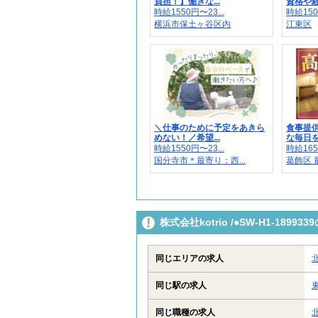
負担！】働きな...
資格や経
時給1550円〜23...
時給150
横浜市保土ヶ谷区内
江東区
＼仕事のために予定をあきら
食事提
めない！／希望...
な毎日を
時給1550円〜23...
時給165
国分寺市＊最寄り：西...
葛飾区 
株式会社kotrio /●SW-H1-18
同じエリアの求人
同じ駅の求人
同じ職種の求人