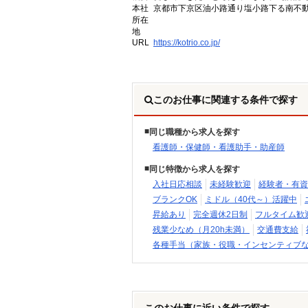
本社
京都市下京区油小路通り塩小路下る南不動
所在
地
URL
https://kotrio.co.jp/
このお仕事に関連する条件で探す
同じ職種から求人を探す
看護師・保健師・看護助手・助産師
同じ特徴から求人を探す
入社日応相談
未経験歓迎
経験者・有資
ブランクOK
ミドル（40代～）活躍中
昇給あり
完全週休2日制
フルタイム歓
残業少なめ（月20h未満）
交通費支給
各種手当（家族・役職・インセンティブ