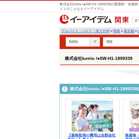
株式会社kotrio /●SW-H1-1899339の看護
イトのことならイーアイデム
エ
関東
アルバイト・バイト・求人TOP
>
関東
>
東京都
>
勤務地
職種
株式会社kotrio /●SW-H1-1899339
株式会社kotrio /●SW-H1-18
【資格取得の費用は全額会社
無資格