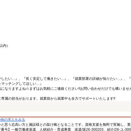
間以内）
がしたい…』、『長く安定して働きたい…』、『就業部署の詳細が知りたい…』、『
をマッチングしてほしい…』
になりますよね☆まずはお気軽にご連絡ください!!お問い合わせだけでも構いません
専属の担当がおります。就業前から就業中も全力でサポートいたします!!
の他の求人をみる
いと思う志高い方と施設様との架け橋となることです。資格支援を無料で実施し、業
一般労働者派遣、人材紹介・育成事業 派遣/派26-300203、紹介/26-ユ-300