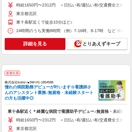
派遣社員
時給1650円〜2312円 ＜日払い有/週払い有/交通費全支給(ガ
株式会社kotrio /●SW-H1-1983850
東京都北区
20代〜50代活躍中！デイサービスの看護師＊
残業なし◎日勤のみ
東十条駅近くで徒歩10分ほど♪
時給2400円〜3000円＜交通費全額支給(ガソリ
24時間のうち実働8時間 （例）7-16時、8-17時 など ※
ン代含む)/日払い可/週払い可＞
十条駅付近
詳細を見る
とりあえずキープ
詳細を見る
キープ
職業紹介
株式会社kotrio /●SW-S-2023677
派遣社員
十条駅≫高級シニアマンションの看護師▼居室
株式会社kotrio /●SW-H1-1854588
の巡回等
憧れの病院勤務デビューが叶います☆看護師さ
んのアシスタント業務♪無資格・未経験スタート
時給2400円〜＜交通費全額支給(ガソリン代含
の方も活躍中◎
む)＞
東京都北区上十条
東十条駅近く＊綺麗な病院で看護助手デビュー♪無資格・未経験OK
詳細を見る
キープ
時給1650円〜2312円 ＜日払い有/週払い有/交通費全支給(ガ
東京都北区
派遣社員