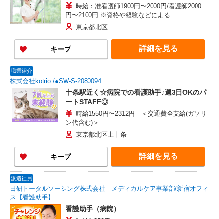
時給：准看護師1900円〜2000円/看護師2000
円〜2100円 ※資格や経験などによる
東京都北区
詳細を見る
キープ
職業紹介
株式会社kotrio /●SW-S-2080094
十条駅近く☆病院での看護助手♪週3日OKのパ
ートSTAFF◎
時給1550円〜2312円 ＜交通費全支給(ガソリ
ン代含む)＞
東京都北区上十条
詳細を見る
キープ
派遣社員
日研トータルソーシング株式会社 メディカルケア事業部/新宿オフィ
ス【看護助手】
看護助手（病院）