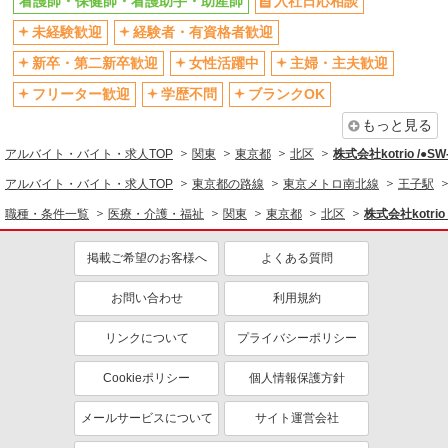
看護師・保健師・看護助手・助産師
入社日応相談
社会保険あり
産休・育休取得実績あり
未経験歓迎
経験者・有資格者歓迎
退職金・財形貯蓄制度あり
各種手当（家族・役職・インセン
ティブなど）あり
新卒・第二新卒歓迎
女性活躍中
主婦・主夫歓迎
制服貸与
研修制度あり
フリーター歓迎
学歴不問
ブランクOK
資格取得支援制度あり
もっと見る
同じ職種から求人を探す
アルバイト・バイト・求人TOP
関東
東京都
北区
株式会社kotrio /●S
医療・介護・福祉
アルバイト・バイト・求人TOP
東京都の路線
東京メトロ南北線
王子駅
看護師・保健師・看護助手・助産師
職種・条件一覧
医療・介護・福祉
関東
東京都
北区
株式会社kotrio
同じ特徴から求人を探す
掲載ご希望のお客様へ
よくある質問
未経験歓迎
ミドル（40代～）活躍中
お問い合わせ
利用規約
ボーナス・賞与あり
車通勤OK
交通費支給
リンクについて
社会保険あり
プライバシーポリシー
産休・育休取得実績あり
Cookieポリシー
個人情報保護方針
メールサービスについて
サイト運営会社