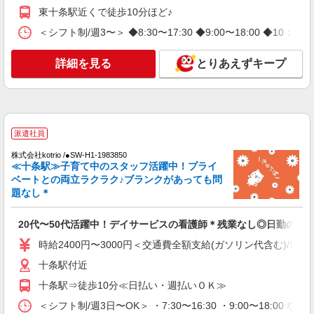
東十条駅近くで徒歩10分ほど♪
株式会社トラストグロース 新宿本社 第3営業部
特別養護老人ホームでの看護師
＜シフト制/週3〜＞ ◆8:30〜17:30 ◆9:00〜18:00 ◆10：
時給：准看護師2300円 看護師 2390
円
詳細を見る
とりあえずキープ
東京都北区
詳細を見る
キープ
派遣社員
職業紹介
株式会社kotrio /●SW-S-2080045
株式会社kotrio /●SW-H1-1983850
≪十条駅≫子育て中のスタッフ活躍中！プライ
十条駅＊病院の看護助手│残業ほぼなし！経験
ベートとの両立ラクラク♪ブランクがあっても問
不問・資格不問◎
題なし＊
【正社員】月給240,000〜400,000円 ・基本
給：200,000円〜220,000円 ・資格手当：10,000〜
20代〜50代活躍中！デイサービスの看護師＊残業なし◎日勤のみ
30,000円 ・役職手当：10,000〜70,000円 ・処遇改
東京都北区上十条
善手当：20,000〜60,000円（勤続年数、保有資格
時給2400円〜3000円＜交通費全額支給(ガソリン代含む)/日払
により変動） ・固定残業手当：20,000円（10時
詳細を見る
キープ
十条駅付近
間） ※固定残業時間を超過する場合には超過勤務
手当として別途支給 ・夜勤手当：10,000円/1回
十条駅⇒徒歩10分≪日払い・週払いＯＫ≫
（上記給与とは別に支給） 下記資格をお持ちの方
派遣社員
歓迎 ・認知症介護基礎研修 ・初任者研修 ・実務
＜シフト制/週3日〜OK＞ ・7:30〜16:30 ・9:00〜18:00 な
株式会社kotrio /●SW-H1-2098840