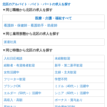
時給1550円〜2312円 ＜日払い有/週払い有/交
北区のアルバイト・バイト・パートの求人を探す
通費全支給(ガソリン代含む)＞
同じ職種から北区の求人を探す
北区内【赤羽駅近く】
医療・介護・福祉すべて
詳細を見る
キープ
看護師・保健師・看護助手・助産師
同じ雇用形態から北区の求人を探す
派遣社員
株式会社kotrio /●SW-H1-2024199
派遣社員
≪東十条駅≫年齢不問！０からスタートでも活
躍できる看護助手♪
同じ特徴から北区の求人を探す
時給1650円〜2312円 ＜日払い有/週払い有/交
入社日応相談
未経験歓迎
通費全支給(ガソリン代含む)＞
東京都北区
経験者・有資格者歓迎
新卒・第二新卒歓迎
女性活躍中
主婦・主夫歓迎
詳細を見る
キープ
フリーター歓迎
学歴不問
ブランクOK
ミドル（40代～）活躍中
エルダー（50代～）活躍中
シニア（60代～）活躍中
高収入・高額
ボーナス・賞与あり
昇給あり
完全週休2日制