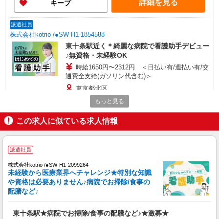
詳細を見る
キープ
間） ※固定残業時間を超過する場合には超過勤務
手当として別途支給 ・夜勤手当：10,000円/1回
（上記給与とは別に支給） 下記資格をお持ちの方
派遣社員
歓迎 ・認知症介護基礎研修 ・初任者研修 ・実務
株式会社kotrio /●SW-H1-1854588
者研修 ・介護福祉士 など
東十条駅近く＊綺麗な病院で看護助手デビュー
♪無資格・未経験OK
時給1650円〜2312円 ＜日払い有/週払い有/交
通費全支給(ガソリン代含む)＞
東京都北区
もっと見る
詳細を見る
キープ
この求人に似ている求人情報
派遣社員
（株）ウィルオブ・ワークCW 池袋支店/ms130201
派遣社員
看護助手
株式会社kotrio /●SW-H1-2099264
時給1700円 ◆前払い・日払い・週払いOK
未経験から医療業界へチャレンジ★特別な知識
東京都北区
や資格は必要ありません♪病院でお掃除/食事の
配膳など♪
詳細を見る
キープ
東十条駅★病院でお掃除/食事の配膳など♪★激募★