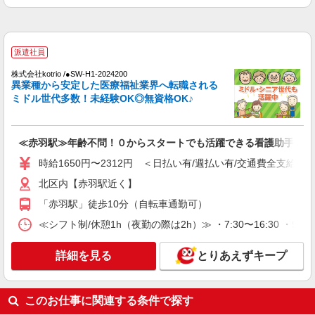
病院内の補助staff
時給1500円 ◆前払い・日払い・週払いOK
東京都北区
派遣社員
詳細を見る
キープ
株式会社kotrio /●SW-H1-2024200
異業種から安定した医療福祉業界へ転職される
ミドル世代多数！未経験OK◎無資格OK♪
派遣社員
株式会社kotrio /●SW-H1-1983908
東十条駅＊日勤のみ/残業なし！健康管理メイ
≪赤羽駅≫年齢不問！０からスタートでも活躍できる看護助手♪
ンの看護スタッフ
時給1650円〜2312円 ＜日払い有/週払い有/交通費全支給(ガ
時給2400円〜3000円＜交通費全額支給(ガソリ
ン代含む)/日払い可/週払い可＞
北区内【赤羽駅近く】
北区【最寄駅：東十条駅】
「赤羽駅」徒歩10分（自転車通勤可）
≪シフト制/休憩1h（夜勤の際は2h）≫ ・7:30〜16:30 ・9:00
詳細を見る
キープ
詳細を見る
とりあえずキープ
派遣社員
株式会社kotrio /●SW-H1-2001196
お試し勤務OK♪赤羽駅▼病院で看護助手▼補助
このお仕事に関連する条件で探す
作業のみ！面接なし