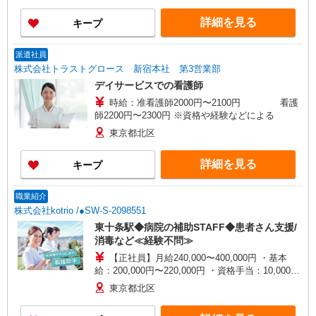
詳細を見る
キープ
派遣社員
株式会社トラストグロース 新宿本社 第3営業部
デイサービスでの看護師
時給：准看護師2000円〜2100円 看護
師2200円〜2300円 ※資格や経験などによる
東京都北区
詳細を見る
キープ
職業紹介
株式会社kotrio /●SW-S-2098551
東十条駅◆病院の補助STAFF◆患者さん支援/
消毒など≪経験不問≫
【正社員】月給240,000〜400,000円 ・基本
給：200,000円〜220,000円 ・資格手当：10,000〜
30,000円 ・役職手当：10,000〜70,000円 ・処遇改
東京都北区
善手当：20,000〜60,000円（勤続年数、保有資格
により変動） ・固定残業手当：20,000円（10時