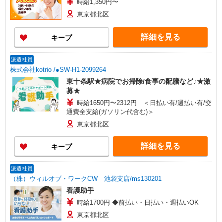
時給1,350円〜
東京都北区
詳細を見る
キープ
派遣社員
株式会社kotrio /●SW-H1-2099264
東十条駅★病院でお掃除/食事の配膳など♪★激
募★
時給1650円〜2312円 ＜日払い有/週払い有/交
通費全支給(ガソリン代含む)＞
東京都北区
詳細を見る
キープ
派遣社員
（株）ウィルオブ・ワークCW 池袋支店/ms130201
看護助手
時給1700円 ◆前払い・日払い・週払いOK
東京都北区