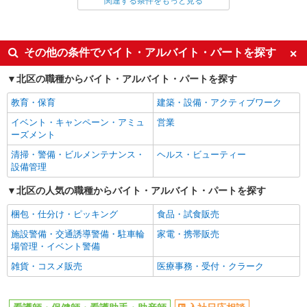
関連する条件をもっと見る
同じ雇用形態から王子駅の求人を探す
派遣社員
同じ特徴から王子駅の求人を探す
その他の条件でバイト・アルバイト・パートを探す
入社日応相談
未経験歓迎
北区の職種からバイト・アルバイト・パートを探す
経験者・有資格者歓迎
新卒・第二新卒歓迎
教育・保育
建築・設備・アクティブワーク
女性活躍中
主婦・主夫歓迎
イベント・キャンペーン・アミュ
営業
フリーター歓迎
学歴不問
ーズメント
ブランクOK
ミドル（40代～）活躍中
清掃・警備・ビルメンテナンス・
ヘルス・ビューティー
設備管理
エルダー（50代～）活躍中
シニア（60代～）活躍中
北区の人気の職種からバイト・アルバイト・パートを探す
高収入・高額
ボーナス・賞与あり
昇給あり
完全週休2日制
梱包・仕分け・ピッキング
食品・試食販売
フルタイム歓迎
禁煙・分煙
施設警備・交通誘導警備・駐車輪
家電・携帯販売
場管理・イベント警備
駅直結・駅チカ
車通勤OK
雑貨・コスメ販売
医療事務・受付・クラーク
バイク通勤OK
自転車通勤OK
残業少なめ（月20h未満）
交通費支給