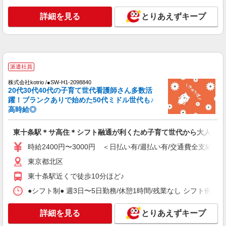
者研修 ・介護福祉士 など
東十条駅＊サ高住＊シフト融通が利くため子育
詳細を見る
とりあえずキープ
て世代から大人気♪
時給2400円〜3000円 ＜日払い有/週払い有/交
通費全支給(ガソリン代含む)＞
東京都北区
派遣社員
詳細を見る
キープ
株式会社kotrio /●SW-H1-2098840
20代30代40代の子育て世代看護師さん多数活
派遣社員
躍！ブランクありで始めた50代ミドル世代も♪
株式会社kotrio /●SW-H1-2024200
高時給◎
≪赤羽駅≫年齢不問！０からスタートでも活躍
できる看護助手♪
東十条駅＊サ高住＊シフト融通が利くため子育て世代から大人気♪
時給1650円〜2312円 ＜日払い有/週払い有/交
時給2400円〜3000円 ＜日払い有/週払い有/交通費全支給(ガ
通費全支給(ガソリン代含む)＞
東京都北区
北区内【赤羽駅近く】
東十条駅近くで徒歩10分ほど♪
詳細を見る
キープ
●シフト制● 週3日〜5日勤務/休憩1時間/残業なし シフト例 ・7:00〜
派遣社員
詳細を見る
とりあえずキープ
（株）ウィルオブ・ワークCW 池袋支店/ms130201