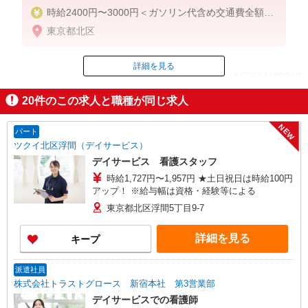
時給2400円〜3000円＜ガソリン代含め交通費全額支
給/日払い・週払いOK＞
東京都北区
詳細を見る
ID：AE0514189210
20
件のこの求人と職種が同じ求人
掲載期間終了
NEW
パート
ツクイ北区浮間（デイサービス）
デイサービス 看護スタッフ
時給1,727円〜1,957円 ★土日祝日は時給100円
アップ！ ※給与幅は資格・経験等による
東京都北区浮間5丁目9-7
詳細を見る
キープ
派遣社員
株式会社トラストグロース 新宿本社 第3営業部
デイサービスでの看護師