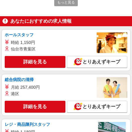
日）＝32万5600円 ◆昇給あり ◆支払い方法 ※日
もっと見る
◆JR川越線「笠幡駅」 ◆東武東上線「霞ケ関駅」
払い/週払い/月払い対応も可能です。詳しくは面談
★その他、近隣に多数勤務地あります！
時にご相談ください。 ◆交通費：別途全額支給 ※
詳細を見る
キープ
当社規定あり
あなたにおすすめの求人情報
アルバイト
パート
職業紹介
ホールスタッフ
株式会社トラストグロース 新宿本社 第3営業部
時給 1,150円
介護付き有料老人ホームでの介護士
仙台市青葉区
時給：1141円 〜 ※資格、経験による
埼玉県川越市
詳細を見る
とりあえずキープ
詳細を見る
キープ
総合病院の清掃
派遣社員
月給 257,400円
（株）ウィルオブ・ワークCW 大宮支店/ms110101
港区
小規模老人ホームstaff
時給1400円 ◆前払い・日払い・週払いOK
詳細を見る
とりあえずキープ
埼玉県川越市川越駅・本川越駅周辺
レジ・商品陳列スタッフ
詳細を見る
キープ