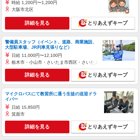
時給 1,200円〜1,200円
小規模多機能での夜専介護士
大阪市北区
1夜勤：25500円〜28050円 ※資格・経験によ
る
詳細を見る
とりあえずキープ
埼玉県川越市
詳細を見る
警備員スタッフ（イベント、道路、商業施設、
キープ
大型駐車場、JR列車見張りなど）
日給 11,000円〜12,100円
正社員
グループホーム ソラスト川越/1180000034-019
栃木市・小山市・さいたま市西区・さいたま市岩槻区・久喜市・
介護職員（ヘルパー）（役職なし）
詳細を見る
とりあえずキープ
月給252,620円〜263,145円（経験・能力等に
よる） ＜給与補足＞夜勤5回分（53,420〜53,945
円）含む。※夜勤1回あたり10,684〜10,789円（深
埼玉県川越市鯨井1136-1
マイクロバスにて教習所に通う生徒の送迎ドラ
夜割増＋夜勤手当）
イバー
詳細を見る
キープ
日給 15,850円
箕面市
派遣社員
（株）ウィルオブ・ワークCW 大宮支店/ms110101
詳細を見る
とりあえずキープ
生活サポート
時給1400円 ◆前払い・日払い・週払いOK