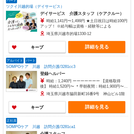
市川岸二丁目7番地8 大友事務所1階 【在宅介護
パート
センター加須】埼玉県加須市花崎一丁目23番地10
ツクイ川越的場（デイサービス）
■群馬県 【在宅介護センター伊勢崎】群馬県伊勢
デイサービス 介護スタッフ（ケアクルー）
崎市太田町557番地4 アークヒル101号室
時給1,141円〜1,499円 ★土日祝日は時給100円
アップ！ ※給与幅は資格・経験等による
埼玉県川越市的場1330-12
詳細を見る
キープ
アルバイト
パート
SOMPOケア 川越 訪問介護/3281cc3
登録ヘルパー
時給：1,240円 ーーーーーーー 【資格取得
後】 時給1,520円〜 ＊早朝夜間：時給1,900円〜
＊日曜祝日：時給1,820円〜 ーーーーーーー
埼玉県川越市脇田新町16番9号 神山ビル1階
詳細を見る
キープ
正社員
SOMPOケア 川越 訪問介護/3281ca1
介護スタッフ