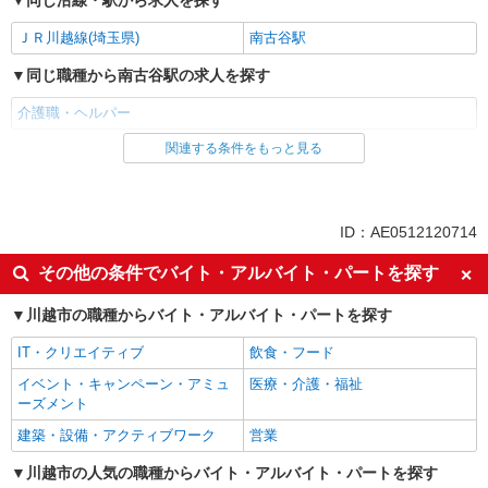
同じ沿線・駅から求人を探す
ＪＲ川越線(埼玉県)
南古谷駅
同じ職種から南古谷駅の求人を探す
介護職・ヘルパー
関連する条件をもっと見る
同じ雇用形態から南古谷駅の求人を探す
派遣社員
同じ特徴から南古谷駅の求人を探す
ID：AE0512120714
入社日応相談
経験者・有資格者歓迎
その他の条件でバイト・アルバイト・パートを探す
女性活躍中
ブランクOK
川越市の職種からバイト・アルバイト・パートを探す
日払い
車通勤OK
IT・クリエイティブ
飲食・フード
バイク通勤OK
自転車通勤OK
イベント・キャンペーン・アミュ
医療・介護・福祉
交通費支給
社会保険あり
ーズメント
同じ職種から求人を探す
建築・設備・アクティブワーク
営業
医療・介護・福祉
川越市の人気の職種からバイト・アルバイト・パートを探す