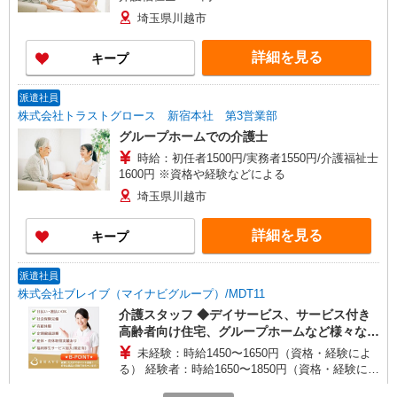
埼玉県川越市
詳細を見る
キープ
派遣社員
株式会社トラストグロース 新宿本社 第3営業部
グループホームでの介護士
時給：初任者1500円/実務者1550円/介護福祉士
1600円 ※資格や経験などによる
埼玉県川越市
詳細を見る
キープ
派遣社員
株式会社ブレイブ（マイナビグループ）/MDT11
介護スタッフ ◆デイサービス、サービス付き
高齢者向け住宅、グループホームなど様々な勤
務先から選べます。
未経験：時給1450〜1650円（資格・経験によ
る） 経験者：時給1650〜1850円（資格・経験によ
る） ◎月収例 時給1850円×1日8時間×22日（週5
埼玉県川越市 【最寄駅】 ◆各線「川越駅」