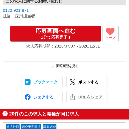
※紹介予定派遣・職業紹介などで、正職員登用前提でのお仕事も可
この求人に関するお問い合わせ
能です。
0120-921-871
担当：採用担当者
応募画面へ進む
1分で応募完了!!
キープ
求人応募期間：2026/07/07～2026/12/31
閲覧履歴を見る
ブックマーク
ポストする
シェアする
URLをシェア
20
件のこの求人と職種が同じ求人
派遣社員
紹介予定派遣
職業紹介