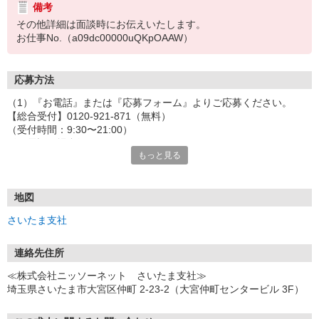
備考
その他詳細は面談時にお伝えいたします。
お仕事No.（a09dc00000uQKpOAAW）
応募方法
（1）『お電話』または『応募フォーム』よりご応募ください。
【総合受付】0120-921-871（無料）
（受付時間：9:30〜21:00）
〈お電話の場合〉
もっと見る
「e-aidemを見て」とお伝えいただけるとスムーズです。
〈応募フォームからご応募の場合〉
当社担当者から連絡させていただきます。
◎応募フォームからのご応募は24時間受付中です！
地図
↓
さいたま支社
（2）面談・登録の実施
お電話でのカンタン登録面談や来社登録面談を実施しております。
ご都合のよいお日にちをお聞かせください。
連絡先住所
↓
≪株式会社ニッソーネット さいたま支社≫
（3）選考・お仕事のご案内
埼玉県さいたま市大宮区仲町 2-23-2（大宮仲町センタービル 3F）
↓
（4）就業開始