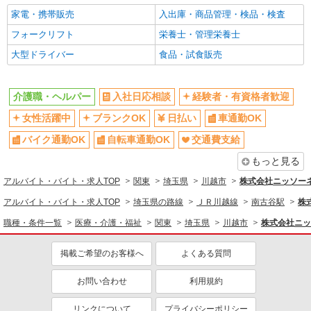
介護職・ヘルパー
家電・携帯販売
入出庫・商品管理・検品・検査
同じ特徴から求人を探す
フォークリフト
栄養士・管理栄養士
日払い
大型ドライバー
車通勤OK
食品・試食販売
交通費支給
社会保険あり
介護職・ヘルパー
入社日応相談
経験者・有資格者歓迎
女性活躍中
ブランクOK
日払い
車通勤OK
バイク通勤OK
自転車通勤OK
交通費支給
もっと見る
アルバイト・バイト・求人TOP
関東
埼玉県
川越市
株式会社ニッソー
アルバイト・バイト・求人TOP
埼玉県の路線
ＪＲ川越線
南古谷駅
株
職種・条件一覧
医療・介護・福祉
関東
埼玉県
川越市
株式会社ニッ
掲載ご希望のお客様へ
よくある質問
お問い合わせ
利用規約
リンクについて
プライバシーポリシー