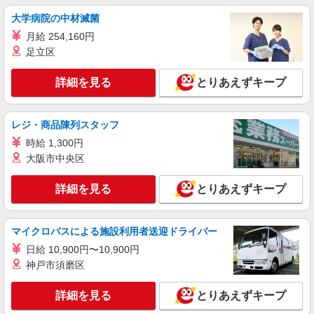
3000ヶ所以上★ 自宅から通いやすいエリアなど、
お好きな勤務地をお選び下さい！！
大学病院の中材滅菌
詳細を見る
キープ
月給 254,160円
足立区
派遣社員
株式会社トラストグロース 新宿本社 第3営業部
詳細を見る
とりあえずキープ
グループホームでの介護士
時給：初任者1550円/実務者1600円/介福1650
円
レジ・商品陳列スタッフ
埼玉県川越市
時給 1,300円
大阪市中央区
詳細を見る
キープ
詳細を見る
とりあえずキープ
派遣社員
株式会社kotrio /●SI-H-2067186
マイクロバスによる施設利用者送迎ドライバー
本川越駅＊年齢不問◎未経験から安定した業界
へ＊サ高住
日給 10,900円〜10,900円
神戸市須磨区
時給1600円〜2250円 ＜日払い有/週払い有/交
通費全支給(ガソリン代含む)＞
詳細を見る
とりあえずキープ
川越市