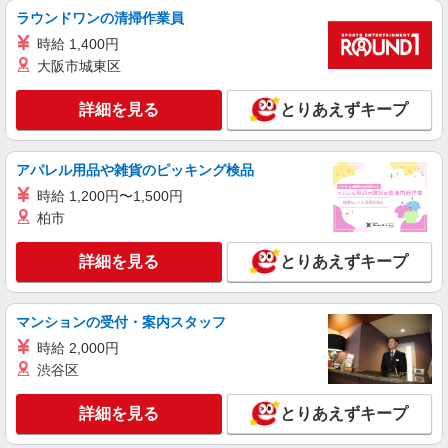
ラウンドワンの清掃作業員
埼玉県川越市川越駅・本川越駅周辺
時給 1,400円
大阪市城東区
詳細を見る
キープ
詳細を見る
とりあえずキープ
派遣社員
（株）ウィルオブ・ワークCW 大宮支店/ms110101
高齢者向けマンションstaff
アパレル用品や雑貨のピッキング検品
時給1650円 ◆前払い・日払い・週払いOK
時給 1,200円〜1,500円
埼玉県川越市
柏市
詳細を見る
キープ
詳細を見る
とりあえずキープ
アルバイト
パート
派遣社員
紹介予定派遣
マンションの受付・案内スタッフ
日研トータルソーシング株式会社 メディカルケア事業部/大宮オフィ
ス
時給 2,000円
未経験・無資格OKの介護スタッフ
渋谷区
時給1,350円〜1,600円 ★週払いOK（規定あ
り） ※給与幅は経験・能力による
詳細を見る
とりあえずキープ
埼玉県川越市 【最寄駅】的場駅 ★勤務地は