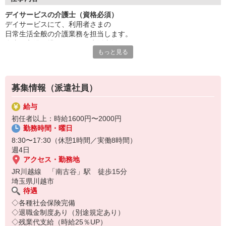
あなたの資格や現場経験は、
デイサービスの介護士（資格必須）
中心メンバーとしてしっかり評価します◎
デイサービスにて、利用者さまの
無理なく長く続けられる体制の中で、
日常生活全般の介護業務を担当します。
利用者さまとじっくり向き合い、
食事・入浴・排せつなどの生活支援あり
介護のやりがいと誇りを実感できる職場です。
もっと見る
看護師や機能訓練指導員と連携し、
安心して通える環境を整えていきます。
募集情報（派遣社員）
給与
初任者以上：時給1600円〜2000円
勤務時間・曜日
8:30〜17:30（休憩1時間／実働8時間）
週4日
アクセス・勤務地
JR川越線 「南古谷」駅 徒歩15分
埼玉県川越市
待遇
◇各種社会保険完備
◇退職金制度あり（別途規定あり）
◇残業代支給（時給25％UP）