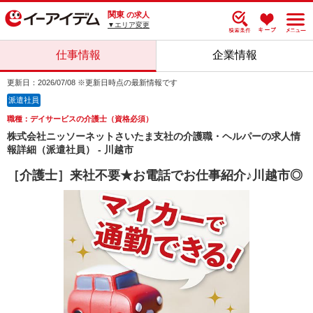
関東
の求人
▼エリア変更
仕事情報
企業情報
更新日：2026/07/08 ※更新日時点の最新情報です
派遣社員
職種：デイサービスの介護士（資格必須）
株式会社ニッソーネットさいたま支社の介護職・ヘルパーの求人情
報詳細（派遣社員） - 川越市
［介護士］来社不要★お電話でお仕事紹介♪川越市◎