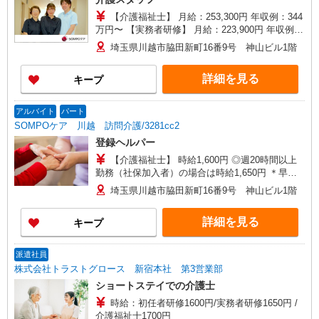
【介護福祉士】 月給：253,300円 年収例：344
万円〜 【実務者研修】 月給：223,900円 年収例：
306万円〜 【初任者研修】 月給：218,400円 年収
埼玉県川越市脇田新町16番9号 神山ビル1階
例：300万円〜 ※職務手当、働きがい向上手当、
日祝手当（月平均2回分）等、毎月平均的に支払わ
詳細を見る
キープ
れる手当を含みます。 ※介護福祉士のみ、特別職
務手当も含む ◎残業時は別途時間外手当支給（超
過1分〜） ◎賞与 基本給2.08ヶ月分/年支給
アルバイト
パート
SOMPOケア 川越 訪問介護/3281cc2
登録ヘルパー
【介護福祉士】 時給1,600円 ◎週20時間以上
勤務（社保加入者）の場合は時給1,650円 ＊早朝
夜間（〜8:00、18:00〜）：時給2,000円〜 ＊日曜
埼玉県川越市脇田新町16番9号 神山ビル1階
祝日：時給1,900円〜 【実務者研修・初任者研修
（ヘルパー1級・2級）】 時給1,520円 ◎週20時間
詳細を見る
キープ
以上勤務（社保加入者）の場合は時給1,570円 ＊
早朝夜間（〜8:00、18:00〜）：時給1,900円〜 ＊
日曜祝日：時給1,820円〜 ◎身体介助、生活援助
派遣社員
が同時給 ◎キャンセル手当：職務時給の60％支給
株式会社トラストグロース 新宿本社 第3営業部
ショートステイでの介護士
時給：初任者研修1600円/実務者研修1650円 /
介護福祉士1700円