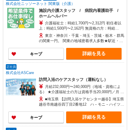
株式会社ニッソーネット 関東版（介護）
施設内介護スタッフ / 病院内看護助手 /
ホームヘルパー
介護福祉士：時給1,700円〜2,312円 初任者以
上：時給1,500円〜2,162円 無資格の方：時給
1,350円〜1,925円 ※給与幅は勤務先による +交通
東京・神奈川・千葉・埼玉・茨城・栃木・群馬
費、諸手当（勤務先による） +0円で介護資格が取
の関東一円。 関東の地域密着求人多数★駅近・家
れる （別途規定） ★給与日払い制度あり！
から近い求人をお探しできます！
詳細を見る
キープ
正社員
株式会社ASCare
訪問入浴のケアスタッフ（運転なし）
月給232,000円〜240,000円（地域・資格によ
る） ★介護福祉士の方は資格手当20,000円／月 別
途交通費支給（30,000円上限／月） 別途残業手当
■埼玉県 【訪問入浴ケアセンター越谷】埼玉県
（月平均残業時間15時間）残業代全額支給
越谷市南越谷四丁目2番地12 ハ－モニ－ハイツ第
3 【在宅介護センター草加】埼玉県草加市吉町五
丁目4番地1 高橋店舗 【在宅介護センター川越】
詳細を見る
キープ
埼玉県川越市富士見町9番地2 サンホワイト富士
見101号室 【在宅介護センター戸田】埼玉県戸田