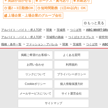
同じ特徴から求人を探す
英語が活かせる
ボーナス・賞与あり
昇給あり
詳細を見る
キープ
週2～3日勤務OK
短時間勤務（1日4h以内）OK
未経験歓迎
高校生OK
正社員
上場企業・上場企業のグループ会社
英語が活かせる
ボーナス・賞与あり
ラシュッド
ファッションアドバイザー
週2～3日勤務OK
短時間勤務（1日4h以内）OK
もっと見る
［正社員］月給195,000円〜215,000円 ※試用
上場企業・上場企業のグループ会
車通勤OK
アルバイト・バイト・求人TOP
関東
茨城県
つくば市
ABC-MART 
期間（3〜6ヵ月間）：時給1,150円 ※経験・能力
社
により優遇します
アルバイト・バイト・求人TOP
茨城県の路線
つくばエクスプレス
研究学
茨城県つくば市研究学園5丁目19番 イーアスつ
扶養内勤務OK
交通費支給
くば
職種・条件一覧
ファッション・アパレル
関東
茨城県
つくば市
AB
社会保険あり
社員登用あり
詳細を見る
キープ
掲載ご希望のお客様へ
よくある質問
お問い合わせ
利用規約
アルバイト
パート
フィットハウス
リンクについて
プライバシーポリシー
販売スタッフ
［パート］時給1,090円〜1,140円 ※日曜日、
Cookieポリシー
個人情報保護方針
祝日は時給が50円UP
茨城県つくば市研究学園5丁目19番 イーアス
メールサービスについて
サイト運営会社
つくば
サイトマップ
詳細を見る
キープ