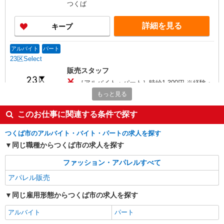
つくば
詳細を見る
キープ
アルバイト
パート
23区Select
販売スタッフ
［アルバイト・パート］時給1,300円 ※経験・
能力により優遇します
もっと見る
茨城県つくば市研究学園5丁目19番 イーアス
つくば
このお仕事に関連する条件で探す
つくば市のアルバイト・バイト・パートの求人を探す
詳細を見る
キープ
同じ職種からつくば市の求人を探す
アルバイト
パート
契約社員
ファッション・アパレルすべて
スーツセレクト
アパレル販売
アパレル（メンズ・レディース）スタッフ
［アルバイト・パート］時給1,230円 ［契約社
同じ雇用形態からつくば市の求人を探す
員］月給208,000円
アルバイト
パート
茨城県つくば市研究学園5丁目19番 イーアス
つくば