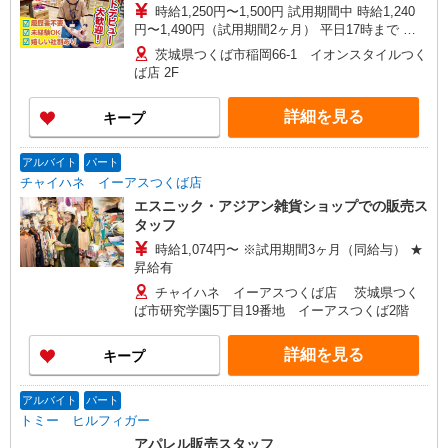
時給1,250円〜1,500円 試用期間中 時給1,240
円〜1,490円（試用期間2ヶ月） 平日17時まで 時
給1,250円 平日17〜20時まで 時給1,300円 平日20
茨城県つくば市稲岡66-1 イオンスタイルつく
時〜 時給1,366円 日・祝17時まで 時給1,316円
ば店 2F
日・祝17〜20時まで 時給1,450円 日・祝20時〜 時
給1,500円 ※資格・経験による
詳細を見る
キープ
アルバイト
パート
チャイハネ イーアスつくば店
エスニック・アジアン雑貨ショップでの販売ス
タッフ
時給1,074円〜 ※試用期間3ヶ月（同給与） ★
昇給有
チャイハネ イーアスつくば店 茨城県つく
ば市研究学園5丁目19番地 イーアスつくば2階
詳細を見る
キープ
アルバイト
パート
トミー ヒルフィガー
アパレル販売スタッフ