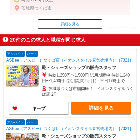
高校生時給1074円以上
茨城県つくば市
詳細を見る
ID：AE0508071478
20
件のこの求人と職種が同じ求人
掲載期間終了
アルバイト
パート
ASBee（アスビー）つくば店（イオンスタイル直営売場内）［7321］
靴・シューズショップの販売スタッフ
時給1,250円〜1,500円 試用期間中 時給1,240
円〜1,490円（試用期間2ヶ月） 平日17時まで 時
給1,250円 平日17〜20時まで 時給1,300円 平日20
茨城県つくば市稲岡66-1 イオンスタイルつく
時〜 時給1,366円 日・祝17時まで 時給1,316円
ば店 2F
日・祝17〜20時まで 時給1,450円 日・祝20時〜 時
給1,500円 ※資格・経験による
詳細を見る
キープ
アルバイト
パート
ASBee（アスビー）つくば店（イオンスタイル直営売場内）［7321］
靴・シューズショップの販売スタッフ