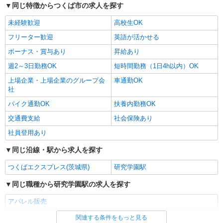
同じ特徴からつくば市の求人を探す
詳細を見る
キープ
未経験歓迎
高校生OK
フリーター歓迎
英語が活かせる
アルバイト
パート
ボーナス・賞与あり
昇給あり
ムラサキスポーツ
販売スタッフ
週2～3日勤務OK
短時間勤務（1日4h以内）OK
［アルバイト・パート］時給1,150円〜 ※経
上場企業・上場企業のグループ会
車通勤OK
験・能力により優遇します。
社
茨城県つくば市研究学園5丁目19番 イーアス
バイク通勤OK
扶養内勤務OK
つくば
交通費支給
社会保険あり
詳細を見る
キープ
社員登用あり
同じ沿線・駅から求人を探す
アルバイト
パート
ウィゴー
つくばエクスプレス(茨城県)
研究学園駅
販売スタッフ
同じ職種から研究学園駅の求人を探す
［アルバイト］時給1,124円 ※試用期間（約3
ヶ月間）：時給1,074円
アパレル販売
茨城県つくば市研究学園5丁目19番 イーアス
つくば
関連する条件をもっと見る
同じ雇用形態から研究学園駅の求人を探す