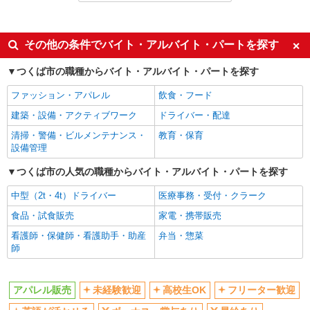
アルバイト
パート
詳細を見る
キープ
同じ特徴から研究学園駅の求人を探す
その他の条件でバイト・アルバイト・パートを探す
アルバイト
パート
未経験歓迎
高校生OK
ベビードール
つくば市の職種からバイト・アルバイト・パートを探す
アパレルスタッフ
フリーター歓迎
英語が活かせる
ファッション・アパレル
飲食・フード
［アルバイト］時給1,074円
ボーナス・賞与あり
昇給あり
建築・設備・アクティブワーク
ドライバー・配達
茨城県つくば市研究学園5丁目19番 イーアス
週2～3日勤務OK
短時間勤務（1日4h以内）OK
つくば
清掃・警備・ビルメンテナンス・
教育・保育
上場企業・上場企業のグループ会
車通勤OK
設備管理
社
詳細を見る
キープ
つくば市の人気の職種からバイト・アルバイト・パートを探す
バイク通勤OK
扶養内勤務OK
正社員
中型（2t・4t）ドライバー
医療事務・受付・クラーク
交通費支給
社会保険あり
フォルムフォルマ
食品・試食販売
家電・携帯販売
社員登用あり
フォーマルアドバイザー
看護師・保健師・看護助手・助産
弁当・惣菜
［正社員］月給206,000円 ※試用期間（6ヶ月
同じ職種から求人を探す
師
間）：日給9,600円
ファッション・アパレル
茨城県つくば市研究学園5丁目19番 イーアス
つくば
アパレル販売
アパレル販売
未経験歓迎
高校生OK
フリーター歓迎