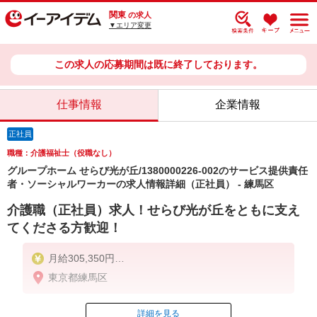
関東
の求人
▼エリア変更
この求人の応募期間は既に終了しております。
仕事情報
企業情報
正社員
職種：介護福祉士（役職なし）
グループホーム せらび光が丘/1380000226-002のサービス提供責任
者・ソーシャルワーカーの求人情報詳細（正社員） - 練馬区
介護職（正社員）求人！せらび光が丘をともに支え
てくださる方歓迎！
月給305,350円
東京都練馬区
＜給与補足＞居住支援特別手当20,000円/月含む。
夜勤5回分（56,150円）含む。※夜勤1回あたり11,23
0円（深夜割増＋夜勤手当）
詳細を見る