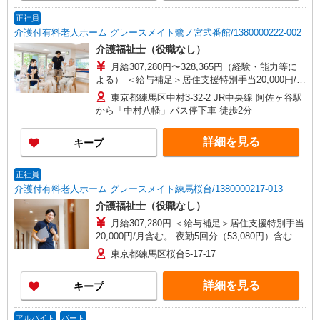
正社員
介護付有料老人ホーム グレースメイト鷺ノ宮弐番館/1380000222-002
介護福祉士（役職なし）
月給307,280円〜328,365円（経験・能力等に
よる） ＜給与補足＞居住支援特別手当20,000円/月
含む。 夜勤5回分（53,080〜54,165円）含む。※
東京都練馬区中村3-32-2 JR中央線 阿佐ヶ谷駅
夜勤1回あたり10,616〜10,833円（深夜割増＋夜勤
から「中村八幡」バス停下車 徒歩2分
手当）
詳細を見る
キープ
正社員
介護付有料老人ホーム グレースメイト練馬桜台/1380000217-013
介護福祉士（役職なし）
月給307,280円 ＜給与補足＞居住支援特別手当
20,000円/月含む。 夜勤5回分（53,080円）含む。
※夜勤1回あたり10,616円（深夜割増＋夜勤手当）
東京都練馬区桜台5-17-17
詳細を見る
キープ
アルバイト
パート