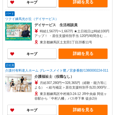
詳細を見る
キープ
パート
ツクイ練馬光が丘（デイサービス）
デイサービス 生活相談員
時給1,567円〜1,667円 ★土日祝日は時給100円
アップ！ ・居住支援特別手当:120円/時間含む ※
給与幅は資格・経験等による
東京都練馬区土支田1丁目20番11号
詳細を見る
キープ
正社員
介護付有料老人ホーム グレースメイト鷺ノ宮参番館/1380000224-011
介護福祉士（役職なし）
月給307,280円〜328,365円（経験・能力等に
よる） ＜給与補足＞居住支援特別手当20,000円/月
含む。 夜勤5回分（53,080〜54,165円）含む。※
東京都練馬区中村南3-24-12 JR中央線 阿佐ヶ
夜勤1回あたり10,616〜10,833円（深夜割増＋夜勤
谷駅から「中村八幡」バス停下車 徒歩2分
手当）
詳細を見る
キープ