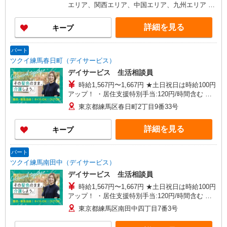
付金手当含む ※各種手当は待遇項目を参照 ◎キャ
エリア、関西エリア、中国エリア、九州エリア ※
リアステップ年収モデル（参考値） 一般職（平均
全国11支店 ※基本的に希望を考慮した事業所に配
勤続年数5年）390万円 事業所長（平均勤続年数10
属されます。 ※Ｕ・Ｉターン歓迎！会社都合によ
詳細を見る
キープ
年 2〜3年で所長になる人もいます！）500万円
る異動等はございません！
ブロック長（平均勤続年数13年）650万円 エリア
長（平均勤続年数17年）720万円
パート
ツクイ練馬春日町（デイサービス）
デイサービス 生活相談員
時給1,567円〜1,667円 ★土日祝日は時給100円
アップ！ ・居住支援特別手当:120円/時間含む ※
給与幅は資格・経験等による
東京都練馬区春日町2丁目9番33号
詳細を見る
キープ
パート
ツクイ練馬南田中（デイサービス）
デイサービス 生活相談員
時給1,567円〜1,667円 ★土日祝日は時給100円
アップ！ ・居住支援特別手当:120円/時間含む ※
給与幅は資格・経験等による
東京都練馬区南田中四丁目7番3号