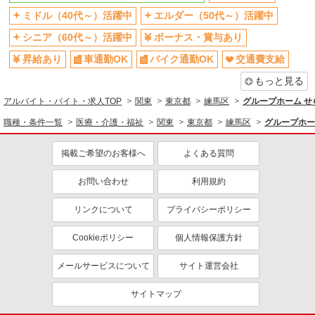
詳細を見る
キープ
ミドル（40代～）活躍中
エルダー（50代～）活躍中
シニア（60代～）活躍中
ボーナス・賞与あり
派遣社員
株式会社シグマスタッフ
昇給あり
車通勤OK
バイク通勤OK
交通費支給
介護福祉士
もっと見る
時給 1,800円 〜 交通費全額支給 【月収例】
アルバイト・バイト・求人TOP
1800円×7ｈ×21日＝26.4万円以上+交通費
関東
東京都
練馬区
グループホーム せら
東京都練馬区
職種・条件一覧
医療・介護・福祉
関東
東京都
練馬区
グループホーム
詳細を見る
キープ
掲載ご希望のお客様へ
よくある質問
お問い合わせ
利用規約
リンクについて
プライバシーポリシー
Cookieポリシー
個人情報保護方針
メールサービスについて
サイト運営会社
サイトマップ