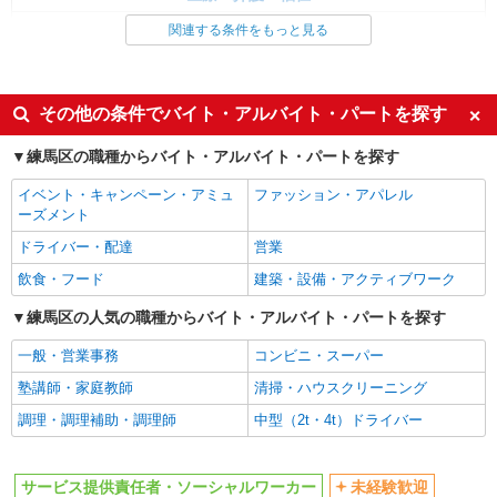
詳細を見る
キープ
サービス提供責任者・ソーシャルワーカー
関連する条件をもっと見る
同じ特徴から求人を探す
正社員
介護付有料老人ホーム グレースメイト鷺ノ宮/1380000223-013
未経験歓迎
ミドル（40代～）活躍中
その他の条件でバイト・アルバイト・パートを探す
介護福祉士（役職なし）
ボーナス・賞与あり
車通勤OK
月給307,280円〜328,365円（経験・能力等に
練馬区の職種からバイト・アルバイト・パートを探す
交通費支給
社会保険あり
よる） ＜給与補足＞★居住支援特別手当20,000円/
月含む ★夜勤5回分（53,080〜54,165円）含む※
イベント・キャンペーン・アミュ
ファッション・アパレル
東京都練馬区中村3-33-15 JR中央線 阿佐ヶ谷
夜勤1回あたり10,616〜10,833円（深夜割増＋夜勤
ーズメント
駅から「中村八幡」バス停下車 徒歩2分
手当）
ドライバー・配達
営業
詳細を見る
キープ
飲食・フード
建築・設備・アクティブワーク
練馬区の人気の職種からバイト・アルバイト・パートを探す
アルバイト
パート
介護付有料老人ホーム グレースメイト鷺ノ宮参番館/1380000224-012
一般・営業事務
コンビニ・スーパー
介護福祉士（役職なし）
塾講師・家庭教師
清掃・ハウスクリーニング
時給1,450円 ＜給与補足＞※深夜割増（22〜5
時）、夜勤手当（2,320円/回） ◆居住支援特別手
調理・調理補助・調理師
中型（2t・4t）ドライバー
当20,000円/月（週20h以上勤務の方）別途支給
東京都練馬区中村南3-24-12 JR中央線 阿佐ヶ
谷駅から「中村八幡」バス停下車 徒歩2分
サービス提供責任者・ソーシャルワーカー
未経験歓迎