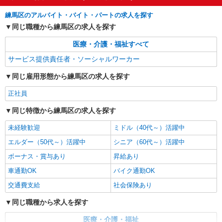
当20,000円/月（週20h以上勤務の方）別途支給
東京都練馬区向山1-15-14
練馬区のアルバイト・バイト・パートの求人を探す
同じ職種から練馬区の求人を探す
詳細を見る
キープ
医療・介護・福祉すべて
アルバイト
パート
サービス提供責任者・ソーシャルワーカー
小規模多機能型居宅介護 せらび練馬/1380000229-028
同じ雇用形態から練馬区の求人を探す
介護福祉士（役職なし）
時給1,380円 ＜給与補足＞※深夜割増（22〜5
正社員
時）、夜勤1手当（2,320円/回） ◆居住支援特別手
当20,000円/月（週20h以上勤務の方）別途支給
同じ特徴から練馬区の求人を探す
東京都練馬区北町2-15-10
未経験歓迎
ミドル（40代～）活躍中
詳細を見る
キープ
エルダー（50代～）活躍中
シニア（60代～）活躍中
ボーナス・賞与あり
昇給あり
アルバイト
パート
グループホーム せらび練馬/1380000228-017
車通勤OK
バイク通勤OK
介護福祉士（役職なし）
交通費支給
社会保険あり
時給1,400円 ＜給与補足＞※深夜割増（22〜5
時）、夜勤手当（8,500円/回） ◆居住支援特別手
同じ職種から求人を探す
当20,000円/月（週20h以上勤務の方）別途支給
東京都練馬区北町2-15-10
医療・介護・福祉