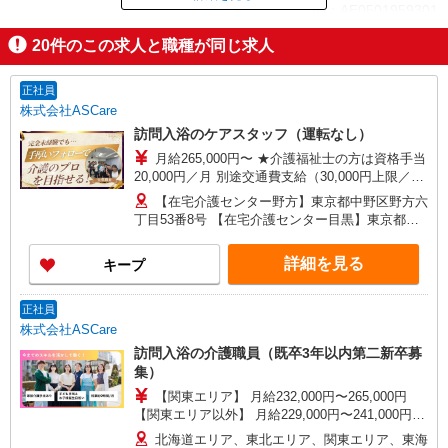
ID：AE0501959301
20
件のこの求人と職種が同じ求人
掲載期間終了
正社員
株式会社ASCare
訪問入浴のケアスタッフ（運転なし）
月給265,000円〜 ★介護福祉士の方は資格手当
20,000円／月 別途交通費支給（30,000円上限／
月） 別途残業手当（月平均残業時間15時間）残業
【在宅介護センター野方】東京都中野区野方六
代全額支給
丁目53番8号 【在宅介護センター目黒】東京都目
黒区中根一丁目9番7号 都立大川井ビル101号室
【在宅介護センター小岩】東京都江戸川区西小岩
詳細を見る
キープ
四丁目14-6 メゾン司1階1F号室 【在宅介護セン
ター西東京】東京都西東京市西原町一丁目4-6 サ
ンハイツ101号室 【在宅介護センター石神井】東
正社員
京都練馬区石神井町三丁目18-4 ユービル102号
株式会社ASCare
【在宅介護センター大田】東京都大田区蒲田二丁
訪問入浴の介護職員（既卒3年以内第二新卒募
目19-8
集）
【関東エリア】 月給232,000円〜265,000円
【関東エリア以外】 月給229,000円〜241,000円
※勤務地域により異なります ※地域手当含む ※交
北海道エリア、東北エリア、関東エリア、東海