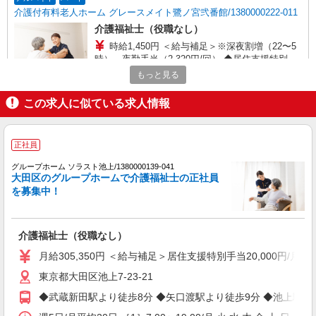
介護付有料老人ホーム グレースメイト鷺ノ宮弐番館/1380000222-011
介護福祉士（役職なし）
時給1,450円 ＜給与補足＞※深夜割増（22〜5
時）、夜勤手当（2,320円/回） ◆居住支援特別手
当20,000円/月（週20h以上勤務の方）別途支給
もっと見る
東京都練馬区中村3-32-2 JR中央線 阿佐ヶ谷駅
から「中村八幡」バス停下車 徒歩2分
この求人に似ている求人情報
詳細を見る
キープ
正社員
アルバイト
パート
介護付有料老人ホーム グレースメイト練馬桜台/1380000217-014
グループホーム ソラスト池上/1380000139-041
大田区のグループホームで介護福祉士の正社員
介護福祉士（役職なし）
を募集中！
時給1,450円 ＜給与補足＞※深夜割増（22〜5
時）、夜勤1手当（2,320円/回） ◆居住支援特別手
当20,000円/月（週20h以上勤務の方）別途支給
東京都練馬区桜台5-17-17
介護福祉士（役職なし）
月給305,350円 ＜給与補足＞居住支援特別手当20,000円/月
詳細を見る
キープ
東京都大田区池上7-23-21
アルバイト
パート
◆武蔵新田駅より徒歩8分 ◆矢口渡駅より徒歩9分 ◆池上駅よ
グループホーム せらび光が丘/1380000226-030