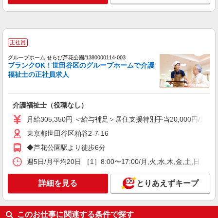
介護福祉士（役職なし）
月給307,280円 ＜給与補足＞居住支援特別手当
20,000円/月含む。 夜勤5回分（53,080円）含む。
※夜勤1回あたり10,616円（深夜割増＋夜勤手当）
東京都練馬区向山1-15-14
正社員
詳細を見る
キープ
グループホーム せらび芦花公園/1380000114-003
ブランクOK！世田谷区のグループホームで介護
福祉士の正社員求人
職業紹介
株式会社トラストグロース 新宿本社 第3営業部
デイサービスでの生活相談員
介護福祉士（役職なし）
月給：231400円〜253900円 ※資格や経験など
月給305,350円 ＜給与補足＞居住支援特別手当20,000円/月
による
東京都練馬区
東京都世田谷区粕谷2-7-16
◆芦花公園駅より徒歩6分
詳細を見る
キープ
週5日/月平均20日 ［1］8:00〜17:00/月,火,水,木,金,土,
アルバイト
パート
詳細を見る
とりあえずキープ
介護付有料老人ホーム グレースメイト中村橋/1380000216-016
介護福祉士（役職なし）
時給1,450円 ＜給与補足＞※深夜割増（22〜5
このお仕事に関連する条件で探す
時）、夜勤1手当（2,320円/回） ◆居住支援特別手