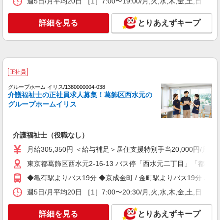
週5日/月平均20日 ［1］7:00〜19:00/月,火,水,木,金,土
介護福祉士（役職なし）
時給1,400円 ＜給与補足＞※深夜割増（22〜5
詳細を見る
とりあえずキープ
時）、夜勤1手当（8,500円/回） ◆居住支援特別手
当20,000円/月（週20h以上勤務の方）別途支給
東京都練馬区土支田3-1-22 バス停「土支田地
蔵」または「大泉町二丁目」下車後、徒歩8分
詳細を見る
キープ
正社員
グループホーム イリス/1380000004-038
アルバイト
パート
介護福祉士の正社員求人募集！葛飾区西水元の
介護付有料老人ホーム グレースメイト鷺ノ宮/1380000223-016
グループホームイリス
介護福祉士（役職なし）
時給1,450円 ＜給与補足＞※深夜割増（22〜5
介護福祉士（役職なし）
時）、夜勤手当（2,320円/回） ◆居住支援特別手
当20,000円/月（週20h以上勤務の方）別途支給
東京都練馬区中村3-33-15 JR中央線 阿佐ヶ谷
月給305,350円 ＜給与補足＞居住支援特別手当20,000円/月
駅から「中村八幡」バス停下車 徒歩2分
東京都葛飾区西水元2-16-13 バス停「西水元二丁目」「都営住
詳細を見る
◆亀有駅よりバス19分 ◆京成金町 / 金町駅よりバス19分 
キープ
週5日/月平均20日 ［1］7:00〜20:30/月,火,水,木,金,土,
正社員
介護付有料老人ホーム グレースメイト中村橋/1380000216-002
詳細を見る
とりあえずキープ