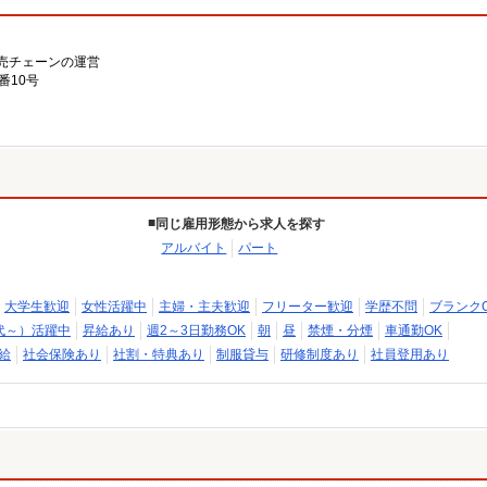
売チェーンの運営
番10号
同じ雇用形態から求人を探す
アルバイト
パート
大学生歓迎
女性活躍中
主婦・主夫歓迎
フリーター歓迎
学歴不問
ブランク
代～）活躍中
昇給あり
週2～3日勤務OK
朝
昼
禁煙・分煙
車通勤OK
給
社会保険あり
社割・特典あり
制服貸与
研修制度あり
社員登用あり