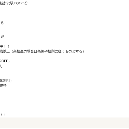
新所沢駅バス25分
よる
歓迎
中！！
18歳以上（高校生の場合は条例や校則に従うものとする）
OFF）
り
体割引）
優待
！！