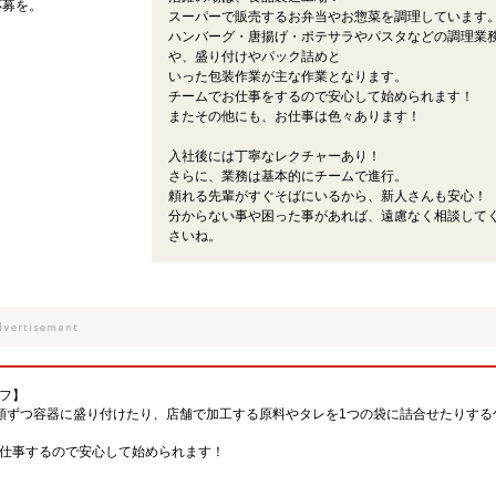
応募を。
スーパーで販売するお弁当やお惣菜を調理しています
ハンバーグ・唐揚げ・ポテサラやパスタなどの調理業
や、盛り付けやパック詰めと
いった包装作業が主な作業となります。
チームでお仕事をするので安心して始められます！
またその他にも、お仕事は色々あります！
入社後には丁寧なレクチャーあり！
さらに、業務は基本的にチームで進行。
頼れる先輩がすぐそばにいるから、新人さんも安心！
分からない事や困った事があれば、遠慮なく相談して
さいね。
フ】
類ずつ容器に盛り付けたり、店舗で加工する原料やタレを1つの袋に詰合せたりする
仕事するので安心して始められます！