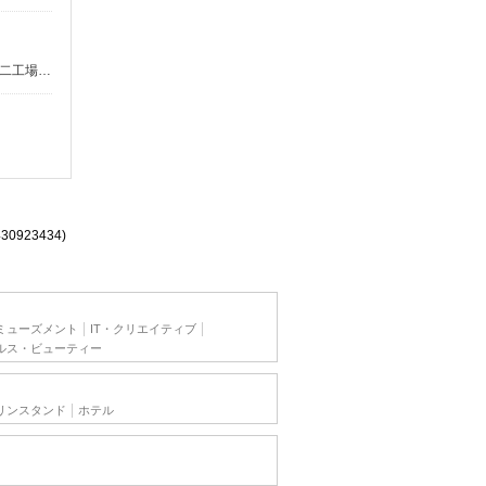
■くらづくり本舗 第三工場 埼玉県川越市古谷上5323 ※当社は、第三工場のほか、 第一工場（埼玉県川越市久保町5番地3） 第二工場（埼玉県川越市西小仙波町1-6-3） の製造工場があります。 状況によっては、工場間異動もございますので、その際は事前に相談に応じます。
430923434)
ミューズメント
IT・クリエイティブ
ルス・ビューティー
リンスタンド
ホテル