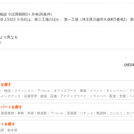
より相談 ※試用期間3ヶ月有(同条件)
力により異なる
）
(AE0
トを探す
造・物流
ファッション・アパレル
オフィスワーク・事務
イベント・キャンペーン・ア
ルメンテナンス・設備管理
建築・設備・アクティブワーク
ドライバー・配達
営業
ヘ
・パートを探す
家庭教師
事務
本屋
映画館
アパレル
居酒屋
パチンコ
塾講師
コンビニ
ガソ
ートを探す
城県
栃木県