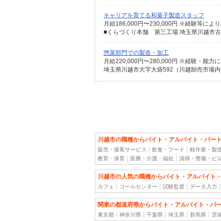
キャリアを育てる和菓子製造スタッフ
月給186,000円〜230,000円 ※経験等に
惣菜部門での製造・加工
月給220,000円〜280,000円 ※経験・能
埼玉県川越市大字大袋592（川越卸売市場内
川越市の職種からバイト・アルバイト・パー
販売・接客サービス
飲食・フード
軽作業・製
教育・保育
医療・介護・福祉
清掃・警備・ビ
川越市の人気の職種からバイト・アルバイト
カフェ
コールセンター
試験監督
データ入力
関東の都道府県からバイト・アルバイト・パ
東京都
神奈川県
千葉県
埼玉県
群馬県
茨