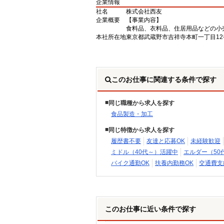
企業情報
社名
株式会社西友
企業概要
【事業内容】
食料品、衣料品、住居用品などの小
本社所在地
東京都武蔵野市吉祥寺本町一丁目12
このお仕事に関連する条件で探す
同じ職種から求人を探す
食品製造・加工
同じ特徴から求人を探す
履歴書不要
友達と応募OK
未経験歓迎
ミドル（40代～）活躍中
エルダー（50
バイク通勤OK
扶養内勤務OK
交通費支
このお仕事に近い条件で探す