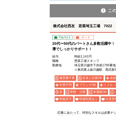
こ
株式会社西友 若菜埼玉工場 7022
アルバイト
パート
20代〜50代のパートさん多数活躍中
導でしっかりサポート！
給与
時給1,141円
職種
惣菜工場スタッフ
勤務地
埼玉県川越市下赤坂1795番地
☆東武東上線川越駅、西武新
履歴書不要
友達と応募OK
未経
学歴不問
ブランクOK
ミドル（
昼
禁煙・分煙
車通勤OK
制服貸与
研修制度あり
社員登
応募にあたって、特別なスキルは必要ナ