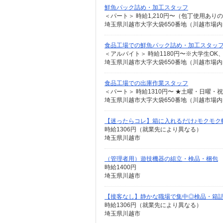
鮮魚パック詰め・加工スタッフ
＜パート＞ 時給1,210円〜（包丁使用ありの
埼玉県川越市大字大袋650番地（川越市場
食品工場での鮮魚パック詰め・加工スタッ
＜アルバイト＞ 時給1180円〜※大学生OK
埼玉県川越市大字大袋650番地（川越市場内
食品工場での出庫作業スタッフ
＜パート＞ 時給1310円〜 ★土曜・日曜・祝
埼玉県川越市大字大袋650番地（川越市場
【迷ったらコレ】箱に入れるだけ♪モクモク
時給1306円（就業先により異なる）
埼玉県川越市
（管理者用）遊技機器の組立・検品・梱包
時給1400円
埼玉県川越市
【接客なし】静かな職場で集中◎検品・箱
時給1306円（就業先により異なる）
埼玉県川越市