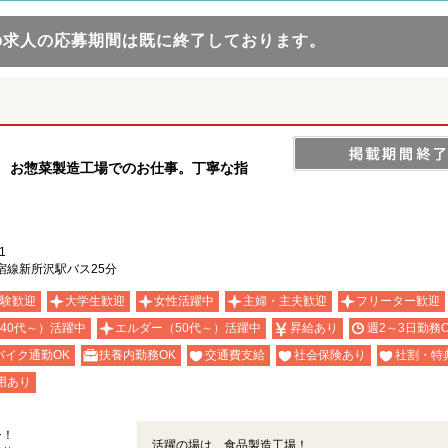
の求人の応募期間は既に終了しております。
！ お惣菜製造工場でのお仕事。丁寧な指
1
宿線新所沢駅バス25分
験歓迎
大学生歓迎
女性活躍中
主婦・主夫歓迎
フリーター歓迎
40代～）活躍中
エルダー（50代～）活躍中
昇給あり
週2～3日勤務O
バイク通勤OK
扶養内勤務OK
交通費支給
社会保険あり
社割・特
用あり
シ！
活躍の場は、食品製造工場！