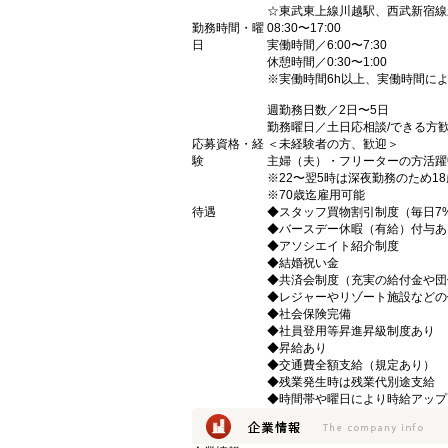
☆東武東上線川越駅、西武新宿線
勤務時間・曜
08:30〜17:00
日
実働時間／6:00〜7:30
休憩時間／0:30〜1:00
※実働時間6h以上、実働時間に
週勤務日数／2日〜5日
勤務曜日／土日応相談/できる方
応募資格・経
＜未経験者の方、歓迎＞
験
主婦（夫）・フリーターの方活躍
※22〜翌5時は深夜勤務のため
※70歳迄雇用可能
待遇
◆スタッフ買物割引制度（毎日7%
◆バースデー休暇（有給）付与あ
◆アソシエイト紹介制度
◆結婚祝い金
◆共済会制度（充実の給付金や団
◆レジャーやリゾート施設などの
◆社会保険完備
◆社員登用等昇進昇級制度あり
◆昇給あり
◆交通費全額支給（規定あり）
◆残業発生時は残業代別途支給
◆時間帯や曜日により時給アップ