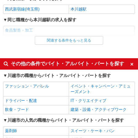
詳細を見る
キープ
状況によっては、工場間異動もございますので、
西武新宿線(埼玉県)
本川越駅
その際は事前に相談に応じます。
嘱託
同じ職種から本川越駅の求人を探す
彩裕フーズ株式会社
惣菜部門での製造・加工
食品製造・加工
月給220,000円〜280,000円 ※経験・能力によ
関連する条件をもっと見る
同じ雇用形態から本川越駅の求人を探す
り異なる
埼玉県川越市大字大袋592（川越卸売市場内）
アルバイト
パート
同じ特徴から本川越駅の求人を探す
その他の条件でバイト・アルバイト・パートを探す
詳細を見る
キープ
履歴書不要
友達と応募OK
川越市の職種からバイト・アルバイト・パートを探す
未経験歓迎
大学生歓迎
ファッション・アパレル
イベント・キャンペーン・アミュ
女性活躍中
主婦・主夫歓迎
ーズメント
フリーター歓迎
学歴不問
ドライバー・配達
IT・クリエイティブ
ブランクOK
ミドル（40代～）活躍中
飲食・フード
建築・設備・アクティブワーク
エルダー（50代～）活躍中
昇給あり
川越市の人気の職種からバイト・アルバイト・パートを探す
朝
昼
薬剤師
スイーツ・ケーキ・パン
禁煙・分煙
車通勤OK