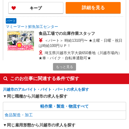
詳細を見る
キープ
パート
マミーマート鮮魚加工センター
食品工場での出庫作業スタッフ
＜パート＞ 時給1310円〜 ★土曜・日曜・祝日
は時給100円ＵＰ！
埼玉県川越市大字大袋650番地（川越市場内）
★車・バイク・自転車通勤可★
もっと見る
詳細を見る
キープ
このお仕事に関連する条件で探す
アルバイト
川越市のアルバイト・バイト・パートの求人を探す
マミーマート鮮魚加工センター
同じ職種から川越市の求人を探す
食品工場での鮮魚パック詰め・加工スタッフ
＜アルバイト＞ 時給1180円〜※大学生OK、高
軽作業・製造・物流すべて
卒以上 ★週4日以上の勤務契約の方は、日・祝日
は時給100円ＵＰ！
食品製造・加工
埼玉県川越市大字大袋650番地（川越市場内）
西武新宿線「南大塚駅」より徒歩28分 車・バイ
同じ雇用形態から川越市の求人を探す
ク・自転車通勤可（無料駐車場あり）