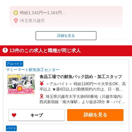
時給1,141円〜1,161円
埼玉県川越市
5-8時 1161円
8-17時 1141円
17-19時 1141円
詳細を見る
ID：AE0430923438
19-22時 1171円
22-5時 1464円（深夜手当含む）
13
件のこの求人と職種が同じ求人
土日／20円
掲載期間終了
※給与幅は時間帯による
アルバイト
マミーマート鮮魚加工センター
食品工場での鮮魚パック詰め・加工スタッフ
＜アルバイト＞ 時給1180円〜※大学生OK、高
卒以上 ★週4日以上の勤務契約の方は、日・祝日
は時給100円UP！
埼玉県川越市大字大袋650番地（川越市場内）
西武新宿線「南大塚駅」より徒歩28分 車・バイ
ク・自転車通勤可（無料駐車場あり）
詳細を見る
キープ
パート