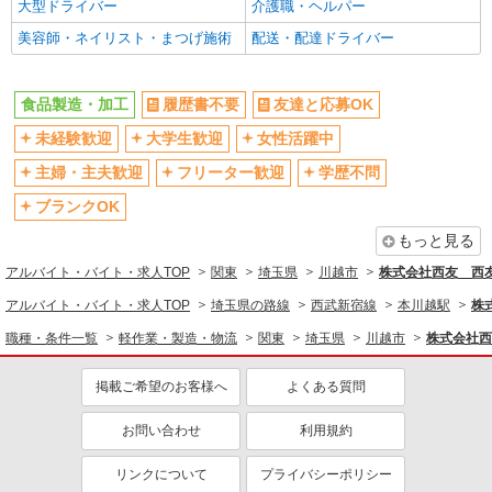
大型ドライバー
介護職・ヘルパー
バイク通勤OK
扶養内勤務OK
美容師・ネイリスト・まつげ施術
配送・配達ドライバー
交通費支給
社会保険あり
社割・特典あり
制服貸与
食品製造・加工
履歴書不要
友達と応募OK
研修制度あり
社員登用あり
未経験歓迎
大学生歓迎
女性活躍中
同じ職種から求人を探す
主婦・主夫歓迎
フリーター歓迎
学歴不問
軽作業・製造・物流
ブランクOK
同じ特徴から求人を探す
もっと見る
未経験歓迎
大学生歓迎
アルバイト・バイト・求人TOP
関東
埼玉県
川越市
株式会社西友 西友
ミドル（40代～）活躍中
車通勤OK
アルバイト・バイト・求人TOP
埼玉県の路線
西武新宿線
本川越駅
株
扶養内勤務OK
交通費支給
職種・条件一覧
軽作業・製造・物流
関東
埼玉県
川越市
株式会社西
社会保険あり
社員登用あり
掲載ご希望のお客様へ
よくある質問
お問い合わせ
利用規約
リンクについて
プライバシーポリシー