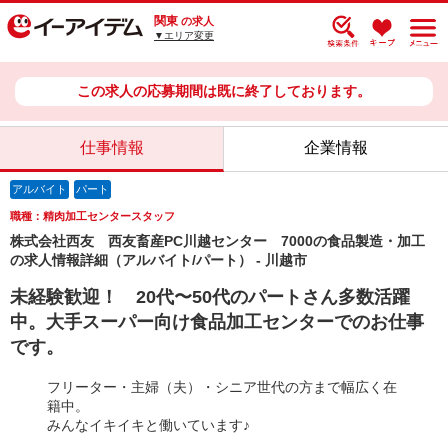
関東
の求人
▼エリア変更
この求人の応募期間は既に終了しております。
仕事情報
企業情報
アルバイト
パート
職種：精肉加工センタースタッフ
株式会社西友 西友畜産PC川越センター 7000の食品製造・加工
の求人情報詳細（アルバイト/パート） - 川越市
未経験歓迎！ 20代〜50代のパートさん多数活躍
中。大手スーパー向け食品加工センターでのお仕事
です。
フリーター・主婦（夫）・シニア世代の方まで幅広く在
籍中。
みんなイキイキと働いています♪