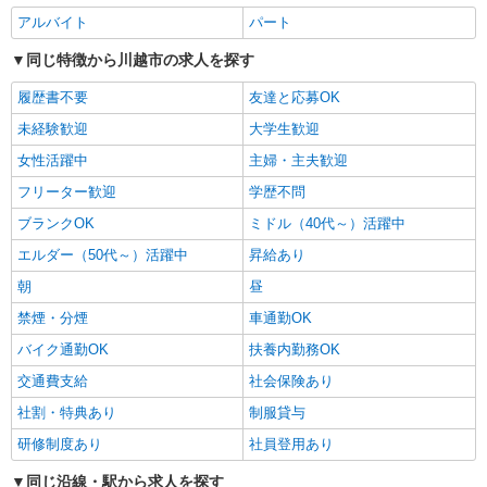
詳細を見る
キープ
アルバイト
パート
同じ特徴から川越市の求人を探す
パート
マミーマート鮮魚加工センター
履歴書不要
友達と応募OK
鮮魚パック詰め・加工スタッフ
未経験歓迎
大学生歓迎
＜パート＞ 時給1,210円〜（包丁使用ありのシ
女性活躍中
主婦・主夫歓迎
フト[3]は時給1,330円〜） ★土曜・日曜・祝日は
時給100円ＵＰ！
埼玉県川越市大字大袋650番地（川越市場内）
フリーター歓迎
学歴不問
車・バイク・自転車通勤可（無料駐車場あり）
ブランクOK
ミドル（40代～）活躍中
エルダー（50代～）活躍中
昇給あり
詳細を見る
キープ
朝
昼
正社員
禁煙・分煙
車通勤OK
くらづくり本舗 第三工場
バイク通勤OK
扶養内勤務OK
キャリアを育てる和菓子製造スタッフ
月給186,000円〜230,000円 ※経験等により相
交通費支給
社会保険あり
談 ※試用期間3ヶ月有(同条件)
社割・特典あり
制服貸与
■くらづくり本舗 第三工場 埼玉県川越市古谷
研修制度あり
社員登用あり
上5323 ※当社は、第三工場のほか、 第一工場
（埼玉県川越市久保町5番地3） 第二工場（埼玉県
同じ沿線・駅から求人を探す
川越市西小仙波町1-6-3） の製造工場があります。