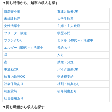
同じ特徴から川越市の求人を探す
パート
マミーマート鮮魚加工センター
履歴書不要
友達と応募OK
鮮魚パック詰め・加工スタッフ
未経験歓迎
大学生歓迎
＜パート＞ 時給1,210円〜（包丁使用ありのシ
女性活躍中
主婦・主夫歓迎
フト[3]は時給1,330円〜） ★土曜・日曜・祝日は
時給100円ＵＰ！
埼玉県川越市大字大袋650番地（川越市場内）
フリーター歓迎
学歴不問
車・バイク・自転車通勤可（無料駐車場あり）
ブランクOK
ミドル（40代～）活躍中
エルダー（50代～）活躍中
昇給あり
詳細を見る
キープ
昼
夕方
正社員
夜
禁煙・分煙
くらづくり本舗 第三工場
車通勤OK
バイク通勤OK
キャリアを育てる和菓子製造スタッフ
月給186,000円〜230,000円 ※経験等により相
扶養内勤務OK
交通費支給
談 ※試用期間3ヶ月有(同条件)
社会保険あり
社割・特典あり
■くらづくり本舗 第三工場 埼玉県川越市古谷
制服貸与
研修制度あり
上5323 ※当社は、第三工場のほか、 第一工場
（埼玉県川越市久保町5番地3） 第二工場（埼玉県
社員登用あり
川越市西小仙波町1-6-3） の製造工場があります。
詳細を見る
キープ
状況によっては、工場間異動もございますので、
同じ職種から求人を探す
その際は事前に相談に応じます。