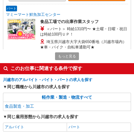
パート
マミーマート鮮魚加工センター
食品工場での出庫作業スタッフ
＜パート＞ 時給1310円〜 ★土曜・日曜・祝日
は時給100円ＵＰ！
埼玉県川越市大字大袋650番地（川越市場内）
★車・バイク・自転車通勤可★
もっと見る
詳細を見る
キープ
このお仕事に関連する条件で探す
アルバイト
川越市のアルバイト・バイト・パートの求人を探す
マミーマート鮮魚加工センター
同じ職種から川越市の求人を探す
食品工場での鮮魚パック詰め・加工スタッフ
＜アルバイト＞ 時給1180円〜※大学生OK、高
軽作業・製造・物流すべて
卒以上 ★週4日以上の勤務契約の方は、日・祝日
は時給100円ＵＰ！
食品製造・加工
埼玉県川越市大字大袋650番地（川越市場内）
西武新宿線「南大塚駅」より徒歩28分 車・バイ
同じ雇用形態から川越市の求人を探す
ク・自転車通勤可（無料駐車場あり）
詳細を見る
キープ
アルバイト
パート