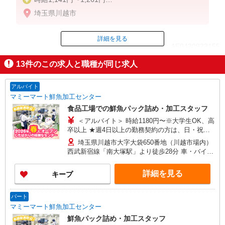
埼玉県川越市
5-8時 1261円
8-17時 1141円
17-19時 1261円
詳細を見る
ID：AE0430923155
19-22時 1261円
22-5時 1577円（深夜手当含む）
13
件のこの求人と職種が同じ求人
※給与幅は時間帯による
掲載期間終了
アルバイト
マミーマート鮮魚加工センター
食品工場での鮮魚パック詰め・加工スタッフ
＜アルバイト＞ 時給1180円〜※大学生OK、高
卒以上 ★週4日以上の勤務契約の方は、日・祝日
は時給100円UP！
埼玉県川越市大字大袋650番地（川越市場内）
西武新宿線「南大塚駅」より徒歩28分 車・バイ
ク・自転車通勤可（無料駐車場あり）
詳細を見る
キープ
パート
マミーマート鮮魚加工センター
鮮魚パック詰め・加工スタッフ