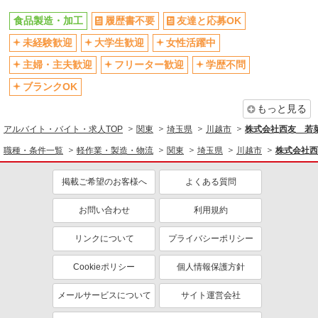
食品製造・加工
履歴書不要
友達と応募OK
未経験歓迎
大学生歓迎
女性活躍中
主婦・主夫歓迎
フリーター歓迎
学歴不問
ブランクOK
もっと見る
アルバイト・バイト・求人TOP
関東
埼玉県
川越市
株式会社西友 若菜
職種・条件一覧
軽作業・製造・物流
関東
埼玉県
川越市
株式会社西
掲載ご希望のお客様へ
よくある質問
お問い合わせ
利用規約
リンクについて
プライバシーポリシー
Cookieポリシー
個人情報保護方針
メールサービスについて
サイト運営会社