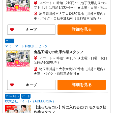
＜パート＞ 時給1,210円〜（包丁使用ありのシ
フト［3］は時給1,330円〜） ★土曜・日曜・祝日
は時給100円UP！
埼玉県川越市大字大袋650番地（川越市場内）
車・バイク・自転車通勤可（無料駐車場あり）
詳細を見る
キープ
パート
マミーマート鮮魚加工センター
食品工場での出庫作業スタッフ
＜パート＞ 時給1310円〜 ★土曜・日曜・祝日
は時給100円UP！
埼玉県川越市大字大袋650番地（川越市場内）
★車・バイク・自転車通勤可★
詳細を見る
キープ
アルバイト
パート
株式会社バイトレ（ADM807107）
【迷ったらコレ】箱に入れるだけ♪モクモク軽
作業スタッフ