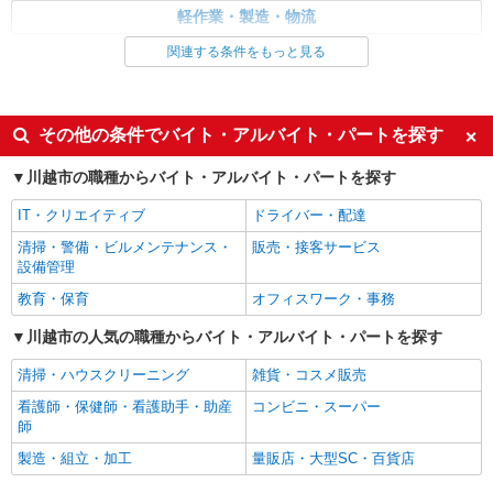
嘱託
軽作業・製造・物流
彩裕フーズ株式会社
関連する条件をもっと見る
同じ特徴から求人を探す
惣菜部門での製造・加工
月給220,000円〜280,000円 ※経験・能力によ
未経験歓迎
大学生歓迎
り異なる
ミドル（40代～）活躍中
車通勤OK
埼玉県川越市大字大袋592（川越卸売市場内）
その他の条件でバイト・アルバイト・パートを探す
扶養内勤務OK
交通費支給
川越市の職種からバイト・アルバイト・パートを探す
詳細を見る
キープ
社会保険あり
社員登用あり
IT・クリエイティブ
ドライバー・配達
清掃・警備・ビルメンテナンス・
販売・接客サービス
設備管理
教育・保育
オフィスワーク・事務
川越市の人気の職種からバイト・アルバイト・パートを探す
清掃・ハウスクリーニング
雑貨・コスメ販売
看護師・保健師・看護助手・助産
コンビニ・スーパー
師
製造・組立・加工
量販店・大型SC・百貨店