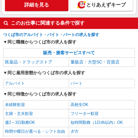
詳細を見る
とりあえずキープ
※経験・能力により優遇します ［アルバイ
ト・パート］時給1,080円 ［契約社員］月給
215,000円〜250,000円＋手当 ※試用期間（3ヶ月
茨城県つくば市研究学園5丁目19番 イーアス
間）：時給1,100円〜
このお仕事に関連する条件で探す
つくば
つくば市のアルバイト・バイト・パートの求人を探す
詳細を見る
キープ
同じ職種からつくば市の求人を探す
販売・接客サービスすべて
医薬品・ドラッグストア
量販店・大型SC・百貨店
同じ雇用形態からつくば市の求人を探す
アルバイト
パート
同じ特徴からつくば市の求人を探す
未経験歓迎
高校生OK
主婦・主夫歓迎
フリーター歓迎
週2～3日勤務OK
短時間勤務（1日4h以内）OK
時間や曜日が選べる・シフト自由
夕方