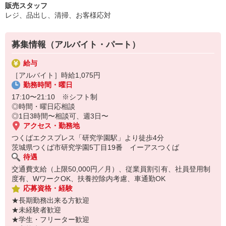
販売スタッフ
でぜひ一緒に働いてみませんか？
レジ、品出し、清掃、お客様応対
初心者の方等、丁寧に教えます！ぜひ一緒に働きましょう！
ご応募お待ちしております！
募集情報（アルバイト・パート）
給与
［アルバイト］時給1,075円
勤務時間・曜日
17:10〜21:10 ※シフト制
◎時間・曜日応相談
◎1日3時間〜相談可、週3日〜
アクセス・勤務地
つくばエクスプレス「研究学園駅」より徒歩4分
茨城県つくば市研究学園5丁目19番 イーアスつくば
待遇
交通費支給（上限50,000円／月）、従業員割引有、社員登用制
度有、WワークOK、扶養控除内考慮、車通勤OK
応募資格・経験
★長期勤務出来る方歓迎
★未経験者歓迎
★学生・フリーター歓迎