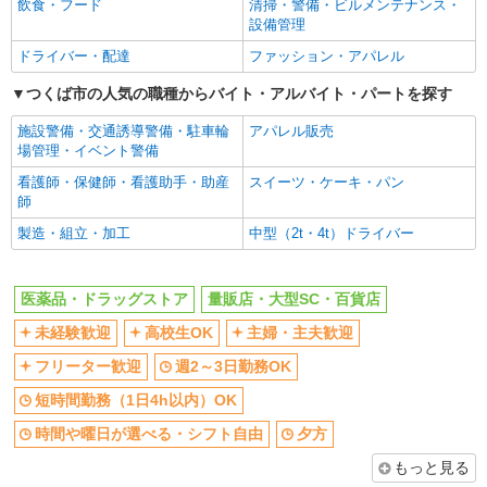
飲食・フード
清掃・警備・ビルメンテナンス・
夜
駅直結・駅チカ
設備管理
車通勤OK
副業・WワークOK
ドライバー・配達
ファッション・アパレル
交通費支給
社員登用あり
つくば市の人気の職種からバイト・アルバイト・パートを探す
同じ職種から求人を探す
施設警備・交通誘導警備・駐車輪
アパレル販売
販売・接客サービス
場管理・イベント警備
量販店・大型SC・百貨店
看護師・保健師・看護助手・助産
スイーツ・ケーキ・パン
師
同じ特徴から求人を探す
製造・組立・加工
中型（2t・4t）ドライバー
未経験歓迎
高校生OK
週2～3日勤務OK
短時間勤務（1日4h以内）OK
医薬品・ドラッグストア
量販店・大型SC・百貨店
車通勤OK
副業・WワークOK
未経験歓迎
高校生OK
主婦・主夫歓迎
交通費支給
社員登用あり
フリーター歓迎
週2～3日勤務OK
短時間勤務（1日4h以内）OK
時間や曜日が選べる・シフト自由
夕方
もっと見る