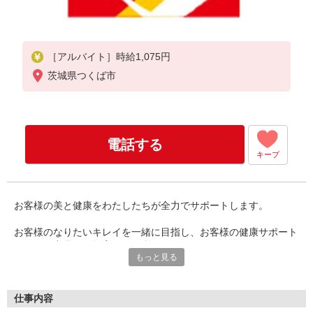
［アルバイト］時給1,075円
茨城県つくば市
電話する
キープ
お客様の美と健康をわたしたちが全力でサポートします。
お客様のなりたいキレイを一緒に目指し、お客様の健康サポート
のため、商品のご提案をして参ります。
もっと見る
お客様が気持ち良くお買物できるよう、商品管理、接客応対、ク
リンリネス等売場管理をするお仕事です。
お客様からもありがとうと言っていただけることも多く、やりが
いのあるお仕事です。
仕事内容
また、従業員同士も仲が良く、楽しくお仕事ができる職場ですの