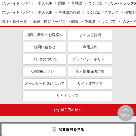
アルバイト・バイト・求人TOP
関東
茨城県
つくば市
ツルハドラッグ
アルバイト・バイト・求人TOP
茨城県の路線
つくばエクスプレス
研究学
職種・条件一覧
販売・接客サービス
関東
茨城県
つくば市
ツルハド
掲載ご希望のお客様へ
よくある質問
お問い合わせ
利用規約
リンクについて
プライバシーポリシー
Cookieポリシー
個人情報保護方針
メールサービスについて
サイト運営会社
サイトマップ
(c) AIDEM Inc.
TOPへ
閲覧履歴を見る