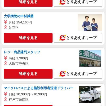
ミスタードーナツの販売・製造スタッフ
詳細を見る
とりあえずキープ
※経験・能力により優遇します ［アルバイ
ト］時給1,150円〜1,400円 ※試用期間（1ヶ月
間）：時給1,120円 ［契約社員］時給1,200円〜
大学病院の中材滅菌
茨城県つくば市研究学園5丁目19番 イーアス
1,450円 ※試用期間（1ヶ月間）：時給1,170円
つくば
月給 254,160円
足立区
詳細を見る
キープ
詳細を見る
とりあえずキープ
アルバイト
パート
ウィゴー
レジ・商品陳列スタッフ
販売スタッフ
［アルバイト］時給1,124円 ※試用期間（約3
時給 1,300円
ヶ月間）：時給1,074円
大阪市中央区
茨城県つくば市研究学園5丁目19番 イーアス
つくば
詳細を見る
とりあえずキープ
詳細を見る
キープ
マイクロバスによる施設利用者送迎ドライバー
アルバイト
パート
契約社員
日給 10,900円〜10,900円
サーティワンアイスクリーム
神戸市須磨区
アイスクリーム販売スタッフ