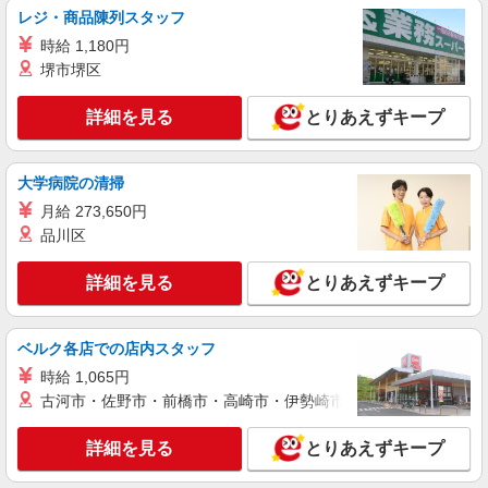
レジ・商品陳列スタッフ
アルバイト
パート
時給 1,180円
レトロガール
堺市堺区
接客スタッフ
［アルバイト・パート］時給1,200円
詳細を見る
とりあえずキープ
茨城県つくば市研究学園5丁目19番 イーアス
つくば
大学病院の清掃
詳細を見る
キープ
月給 273,650円
品川区
アルバイト
パート
契約社員
スーツセレクト
詳細を見る
とりあえずキープ
アパレル（メンズ・レディース）スタッフ
［アルバイト・パート］時給1,230円 ［契約社
員］月給208,000円
ベルク各店での店内スタッフ
茨城県つくば市研究学園5丁目19番 イーアス
時給 1,065円
つくば
古河市・佐野市・前橋市・高崎市・伊勢崎市・太田市・館林市・
詳細を見る
キープ
詳細を見る
とりあえずキープ
アルバイト
パート