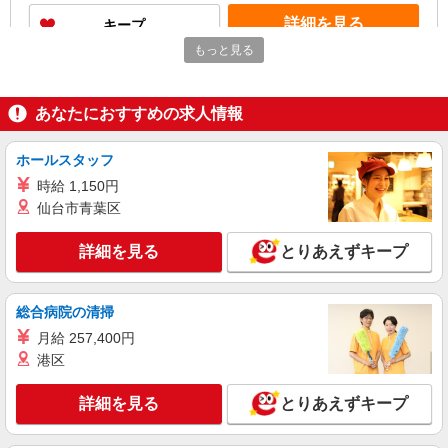
校生は対象外
詳細を見る
キープ
もっと見る
アルバイト
パート
ウエルシア薬局つくば東店
あなたにおすすめの求人情報
◆販売スタッフ【パート・アルバイト】
◆販売スタッフ 時給1274円 ※22時〜/時給
1593円 ※深夜割増含む ※高校卒業以上 昇格に応
ホールスタッフ
じて＋20〜200円昇給あり （大学生は＋20円ま
茨城県つくば市東2-9-1
時給 1,150円
で） ※高校生は対象外
仙台市青葉区
詳細を見る
キープ
詳細を見る
とりあえずキープ
アルバイト
パート
イング
総合病院の清掃
アパレルスタッフ
月給 257,400円
［アルバイト］時給1,080円
港区
茨城県つくば市研究学園5丁目19番 イーアス
つくば
詳細を見る
とりあえずキープ
詳細を見る
キープ