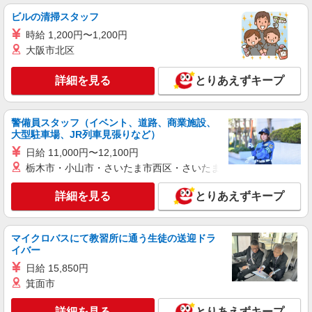
ムラサキスポーツ
ビルの清掃スタッフ
販売スタッフ
時給 1,200円〜1,200円
［アルバイト・パート］時給1,150円〜 ※経
大阪市北区
験・能力により優遇します。
茨城県つくば市研究学園5丁目19番 イーアス
詳細を見る
とりあえずキープ
つくば
詳細を見る
キープ
警備員スタッフ（イベント、道路、商業施設、
大型駐車場、JR列車見張りなど）
アルバイト
パート
日給 11,000円〜12,100円
シープラ
栃木市・小山市・さいたま市西区・さいたま市岩槻区・久喜市・
販売スタッフ
詳細を見る
とりあえずキープ
［アルバイト］時給1,200円
茨城県つくば市研究学園5丁目19番 イーアス
つくば
マイクロバスにて教習所に通う生徒の送迎ドラ
イバー
詳細を見る
キープ
日給 15,850円
箕面市
アルバイト
パート
果汁工房果琳
詳細を見る
とりあえずキープ