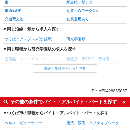
夜
駅直結・駅チカ
車通勤OK
副業・WワークOK
交通費支給
社員登用あり
同じ沿線・駅から求人を探す
つくばエクスプレス(茨城県)
研究学園駅
同じ職種から研究学園駅の求人を探す
医薬品・ドラッグストア
量販店・大型SC・百貨店
関連する条件をもっと見る
同じ雇用形態から研究学園駅の求人を探す
アルバイト
パート
同じ特徴から研究学園駅の求人を探す
ID：AE0428865057
未経験歓迎
高校生OK
その他の条件でバイト・アルバイト・パートを探す
主婦・主夫歓迎
フリーター歓迎
つくば市の職種からバイト・アルバイト・パートを探す
週2～3日勤務OK
短時間勤務（1日4h以内）OK
ヘルス・ビューティー
建築・設備・アクティブワーク
時間や曜日が選べる・シフト自由
夕方