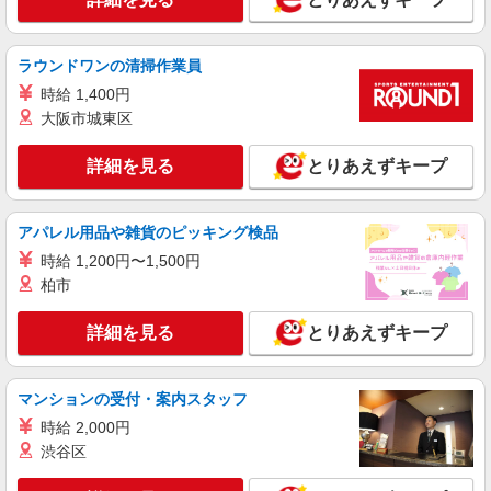
フルーツジュース販売スタッフ
［アルバイト・パート］一般時給1,085円 ※試
用期間（実働200時間）：時給1,075円 ※高校生：
ラウンドワンの清掃作業員
時給1,085円（研修期間は上記と同じ） ※22:00以
茨城県つくば市研究学園5丁目19番 イーアスつ
時給 1,400円
降時給25％アップ
くば
大阪市城東区
詳細を見る
キープ
詳細を見る
とりあえずキープ
正社員
ウニコ
アパレル用品や雑貨のピッキング検品
販売スタッフ
時給 1,200円〜1,500円
［正社員］月給220,000円〜 固定残業時間 月
柏市
15時間分（21,975円以上）を含み、超過分は別途
支給 ※試用期間（3ヵ月間）の給与・シフトは通
茨城県つくば市研究学園5丁目19番 イーアス
詳細を見る
とりあえずキープ
常と同条件
つくば
詳細を見る
キープ
マンションの受付・案内スタッフ
時給 2,000円
アルバイト
パート
契約社員
渋谷区
ミスタードーナツ イーアスつくばショップ