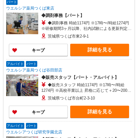
パート
ウエルシア薬局つくば東店
◆調剤事務【パート】
◆調剤事務 時給1174円 ※17時〜/時給1274円
※研修期間3ヶ月以降、社内試験による更新判定あ
り ＜社内試験合格後＞ 時給＋50〜100円の昇給あ
茨城県つくば市東2-9-1
り （大学生は＋20円）
詳細を見る
キープ
アルバイト
パート
ウエルシア薬局つくば谷田部店
◆販売スタッフ【パート・アルバイト】
◆販売スタッフ 時給1174円 ※17時〜/時給
1274円 ※高校卒業以上 昇格に応じて＋20〜200円
昇給あり （大学生は＋20円まで） ※高校生は対
茨城県つくば市台町2-3-10
象外
詳細を見る
キープ
アルバイト
パート
ウエルシアつくば研究学園北店