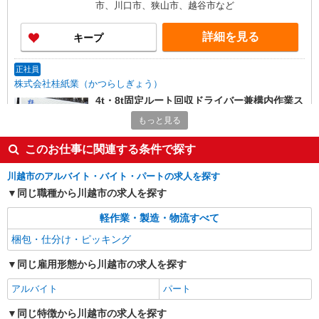
市、川口市、狭山市、越谷市など
詳細を見る
キープ
正社員
株式会社桂紙業（かつらしぎょう）
4t・8t固定ルート回収ドライバー兼構内作業ス
タッフ
もっと見る
月給255,000円〜（経験・能力により昇給あ
り） ★残業・皆勤手当別途支給 ※試用期間3ヶ月
このお仕事に関連する条件で探す
あり（同条件） ★年収例は備考をご覧ください★
［1］本社：東京都北区桐ヶ丘1-20-12 ［2］三
≪運転免許手当別途支給≫ ・大型免許（1.5万
芳営業所：埼玉県入間郡三芳町北永井59-10 ［3］
川越市のアルバイト・バイト・パートの求人を探す
円） ・中型免許（1万円） ・フォークリフト免許
児玉営業所：埼玉県本庄市児玉町共栄323 ［4］戸
同じ職種から川越市の求人を探す
（5千円） 【月収例】378,750円 （25歳、入社1年
田営業所：埼玉県戸田市笹目8-15-30 ［5］騎西営
詳細を見る
キープ
目） （月給255,000円＋残業45時間93,750円＋皆
業所：埼玉県加須市戸崎309-1 ［6］川越営業
軽作業・製造・物流すべて
勤手当10,000円＋大型・フォーク免許手当20,000
所：埼玉県川越市芳野台2-8-42 ※川越工業団地内
円）
梱包・仕分け・ピッキング
［7］藤ヶ谷営業所：千葉県柏市藤ヶ谷545-2 ★
正社員
車・バイク通勤OK [1]はバイク・自転車通勤OK
東都フォルダー工業株式会社
同じ雇用形態から川越市の求人を探す
フォルダー機製造の資材・購買業務（発注・検
品・ピッキングなど）
アルバイト
パート
月給210,000円〜 経験・年齢考慮します。 家
同じ特徴から川越市の求人を探す
族手当／扶養のお子様１名につき：月5,000円