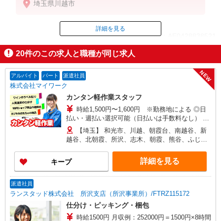
埼玉県川越市
時給1230円〜
18時以降：時給1380円〜
★土曜＋100円
詳細を見る
ID：AE0428838521
★日・祝＋100円
※アルバイトさんの時給や募集内容はお問い合わせ
20
件のこの求人と職種が同じ求人
ください
掲載期間終了
NEW
アルバイト
パート
派遣社員
株式会社マイワーク
カンタン軽作業スタッフ
時給1,500円〜1,600円 ※勤務地による ◎日
払い・週払い選択可能（日払いは手数料なし） ◎
残業手当、リーダー手当、深夜手当あり！
【埼玉】 和光市、川越、朝霞台、南越谷、新
越谷、北朝霞、所沢、志木、朝霞、熊谷、ふじみ
野、 上福岡、せんげん台、越谷レイクタウン、新
所沢、越谷、獨協大学前、本川越、他 他にも一都
詳細を見る
キープ
三県各地にあり。ご希望をお聞かせください。 ☆
送迎バス有／バイク・自転車通勤OKなどの勤務地
もアリ
派遣社員
ランスタッド株式会社 所沢支店（所沢事業所）/FTRZ115172
仕分け・ピッキング・梱包
時給1500円 月収例：252000円＝1500円×8時間