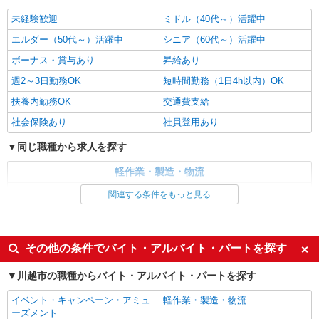
※18歳まで支給 賞与 年2回 昇給 年1回
板倉工場 群馬県邑楽郡板倉町泉野2-40-1 川
未経験歓迎
ミドル（40代～）活躍中
越工場 埼玉県川越市芳野台2-8-75
エルダー（50代～）活躍中
シニア（60代～）活躍中
詳細を見る
キープ
ボーナス・賞与あり
昇給あり
週2～3日勤務OK
短時間勤務（1日4h以内）OK
アルバイト
パート
扶養内勤務OK
交通費支給
株式会社N.R.Sジャパン
タオル類の梱包及び簡単なセット作業
社会保険あり
社員登用あり
時給1,145円〜 ★給与幅は経験・能力による
同じ職種から求人を探す
埼玉県川越市芳野台2-8-113（工業団地内）
軽作業・製造・物流
詳細を見る
キープ
梱包・仕分け・ピッキング
関連する条件をもっと見る
NEW
同じ特徴から求人を探す
パート
マミーマート鮮魚加工センター
未経験歓迎
ミドル（40代～）活躍中
その他の条件でバイト・アルバイト・パートを探す
食品工場での出庫作業スタッフ
ボーナス・賞与あり
週2～3日勤務OK
＜パート＞ 時給1310円〜 ★土曜・日曜・祝日
川越市の職種からバイト・アルバイト・パートを探す
は時給100円UP！
短時間勤務（1日4h以内）OK
扶養内勤務OK
イベント・キャンペーン・アミュ
埼玉県川越市大字大袋650番地（川越市場内）
軽作業・製造・物流
交通費支給
社会保険あり
ーズメント
★車・バイク・自転車通勤可★