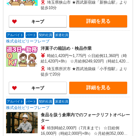
埼玉県狭山市 ★西武新宿線「新狭山駅」より
徒歩10分
詳細を見る
キープ
アルバイト
パート
契約社員
派遣社員
株式会社ビリーフレーブ
洋菓子の箱詰め・検品作業
時給1,420円〜1,775円 ☆日給例11,360円（時
給1,420円×8h） ☆月給例249,920円（時給1,420円
×8h×22日） ※経験・能力等による
埼玉県所沢市 ★西武池袋線「小手指駅」より
徒歩で20分
詳細を見る
キープ
アルバイト
パート
契約社員
派遣社員
株式会社ビリーフレーブ
食品を扱う倉庫内でのフォークリフトオペレー
ター
特別時給2,000円（7月末まで） ☆日給例
16,000円（時給2,000円×8h） ☆月給例352,000円