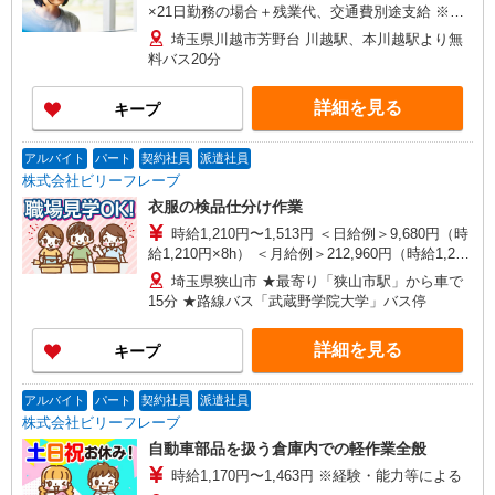
×21日勤務の場合＋残業代、交通費別途支給 ※交
通費実費支給／当社規定あり。
埼玉県川越市芳野台 川越駅、本川越駅より無
料バス20分
詳細を見る
キープ
アルバイト
パート
契約社員
派遣社員
株式会社ビリーフレーブ
衣服の検品仕分け作業
時給1,210円〜1,513円 ＜日給例＞9,680円（時
給1,210円×8h） ＜月給例＞212,960円（時給1,210
円×8h×22日） ※経験・能力等による
埼玉県狭山市 ★最寄り「狭山市駅」から車で
15分 ★路線バス「武蔵野学院大学」バス停
詳細を見る
キープ
アルバイト
パート
契約社員
派遣社員
株式会社ビリーフレーブ
自動車部品を扱う倉庫内での軽作業全般
時給1,170円〜1,463円 ※経験・能力等による