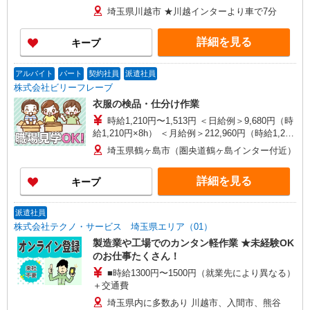
（時給2,000円×8h×22日） 時給1,700円〜2,125円
埼玉県川越市 ★川越インターより車で7分
（通常時給） ※経験・能力等による
詳細を見る
キープ
アルバイト
パート
契約社員
派遣社員
株式会社ビリーフレーブ
衣服の検品・仕分け作業
時給1,210円〜1,513円 ＜日給例＞9,680円（時
給1,210円×8h） ＜月給例＞212,960円（時給1,210
円×8h×22日） ※経験・能力等による
埼玉県鶴ヶ島市（圏央道鶴ヶ島インター付近）
詳細を見る
キープ
派遣社員
株式会社テクノ・サービス 埼玉県エリア（01）
製造業や工場でのカンタン軽作業 ★未経験OK
のお仕事たくさん！
■時給1300円〜1500円（就業先により異なる）
＋交通費
埼玉県内に多数あり 川越市、入間市、熊谷