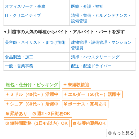
社員登用あり
オフィスワーク・事務
医療・介護・福祉
詳細を見る
キープ
IT・クリエイティブ
清掃・警備・ビルメンテナンス・
設備管理
アルバイト
パート
アセットインベントリー株式会社 川越営業所
川越市の人気の職種からバイト・アルバイト・パートを探す
棚卸しスタッフ（短期の夜間商品カウント）
美容師・ネイリスト・まつげ施術
建物管理・設備管理・マンション
時給1,200円（22時以降は時給1,500円） ※7〜
管理員
9月の特別時給です！ ★初めてお仕事始める方に
食品製造・加工
清掃・ハウスクリーニング
出勤インセンティブあり！ 初日出勤日と出勤5日
埼玉県川越市、所沢市、狭山市、坂戸市、及び
目に各5,000円支給♪（規定有） ＼日払いOK／ 急
その周辺 ※基本直行直帰 ※日によって店舗は異な
一般・営業事務
配送・配達ドライバー
な出費の時も安心♪ 働いた分を給料日前に受け取
ります。 ※場所により社用車送迎あり
れます！
詳細を見る
キープ
梱包・仕分け・ピッキング
未経験歓迎
派遣社員
ミドル（40代～）活躍中
エルダー（50代～）活躍中
ランスタッド株式会社 所沢支店（所沢事業所）/FTRZ115071
シニア（60代～）活躍中
ボーナス・賞与あり
仕分け・ピッキング・梱包
昇給あり
週2～3日勤務OK
時給1600円 月収例：252000円＝1600円×7時間
30分×21日勤務の場合＋残業代、交通費、深夜手
短時間勤務（1日4h以内）OK
扶養内勤務OK
当別途支給 ※交通費実費支給／当社規定あり。
埼玉県川越市 的場駅から徒歩7分
もっと見る