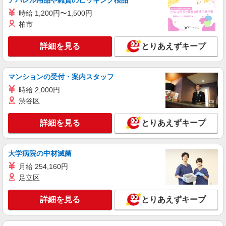
アパレル用品や雑貨のピッキング検品
つくば
時給 1,200円〜1,500円
柏市
詳細を見る
キープ
詳細を見る
とりあえずキープ
アルバイト
パート
フロ プレステージュ
洋菓子店スタッフ
マンションの受付・案内スタッフ
［アルバイト］時給1,100円 8:00〜10:00 時
時給 2,000円
給＋50円/土日祝：時給＋50円
渋谷区
茨城県つくば市研究学園5丁目19番 イーアス
つくば
詳細を見る
とりあえずキープ
詳細を見る
キープ
大学病院の中材滅菌
契約社員
月給 254,160円
ジュエリーツツミ
足立区
販売スタッフ
［契約社員］月給210,000円〜300,000円 ※経
詳細を見る
とりあえずキープ
験・能力により優遇します ※経験により異なる
茨城県つくば市研究学園5丁目19番 イーアス
つくば