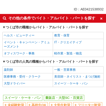
契約社員
ID：AE0421538932
同じ特徴から研究学園駅の求人を探す
その他の条件でバイト・アルバイト・パートを探す
未経験歓迎
高校生OK
つくば市の職種からバイト・アルバイト・パートを探す
大学生歓迎
フリーター歓迎
ヘルス・ビューティー
教育・保育
昇給あり
土日祝休み
イベント・キャンペーン・アミュ
IT・クリエイティブ
週2～3日勤務OK
時間や曜日が選べる・シフト自由
ーズメント
平日のみ勤務OK
土日祝のみ勤務OK
オフィスワーク・事務
軽作業・製造・物流
早朝
朝
つくば市の人気の職種からバイト・アルバイト・パートを探す
昼
夕方
薬剤師
一般・営業事務
夜
駅直結・駅チカ
医療事務・受付・クラーク
美容師・ネイリスト・まつげ施術
車通勤OK
扶養内勤務OK
大型ドライバー
スイーツ・ケーキ・パン
副業・WワークOK
交通費支給
社会保険あり
まかない・食事補助
スイーツ・ケーキ・パン
量販店・大型SC・百貨店
社割・特典あり
社員登用あり
未経験歓迎
高校生OK
大学生歓迎
フリーター歓迎