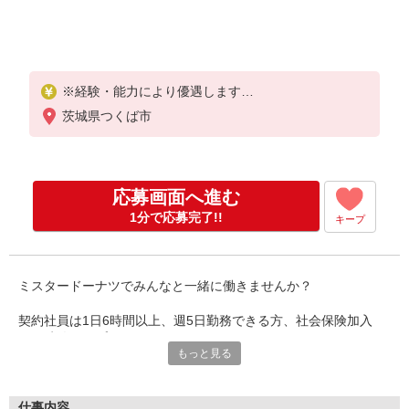
※経験・能力により優遇します
茨城県つくば市
［アルバイト］時給1,150円〜1,400円
※試用期間（1ヶ月間）：時給1,120円
［契約社員］時給1,200円〜1,450円
応募画面へ進む
※試用期間（1ヶ月間）：時給1,170円
1分で応募完了!!
キープ
ミスタードーナツでみんなと一緒に働きませんか？
契約社員は1日6時間以上、週5日勤務できる方、社会保険加入
で、時給アップ！
もっと見る
ドーナツの販売・製造から、ショップ運営に関わることまで幅広
くチャレンジできます！
ドーナツを通して、いっしょに成長していきましょう！
仕事内容