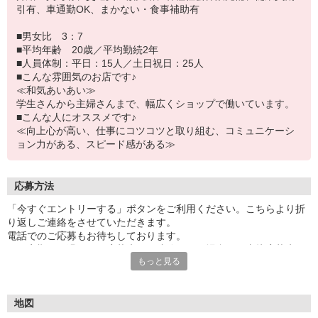
引有、車通勤OK、まかない・食事補助有
■男女比 3：7
■平均年齢 20歳／平均勤続2年
■人員体制：平日：15人／土日祝日：25人
■こんな雰囲気のお店です♪
≪和気あいあい≫
学生さんから主婦さんまで、幅広くショップで働いています。
■こんな人にオススメです♪
≪向上心が高い、仕事にコツコツと取り組む、コミュニケーシ
ョン力がある、スピード感がある≫
応募方法
「今すぐエントリーする」ボタンをご利用ください。こちらより折
り返しご連絡をさせていただきます。
電話でのご応募もお待ちしております。
※一定期間経過しても応募先から連絡がない場合は、直接応募先へ
もっと見る
ご連絡してください。
地図