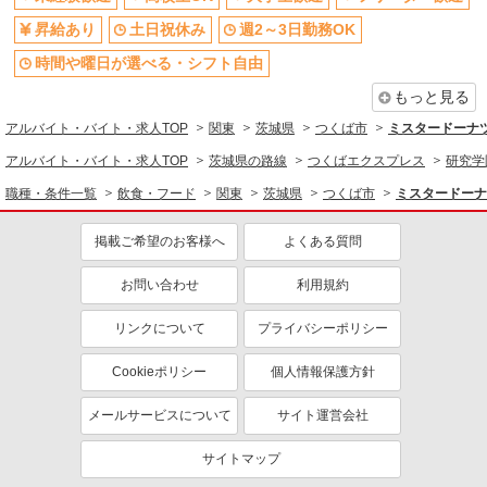
同じ職種から求人を探す
昇給あり
土日祝休み
週2～3日勤務OK
飲食・フード
時間や曜日が選べる・シフト自由
スイーツ・ケーキ・パン
もっと見る
販売・接客サービス
アルバイト・バイト・求人TOP
関東
茨城県
つくば市
ミスタードーナ
量販店・大型SC・百貨店
アルバイト・バイト・求人TOP
茨城県の路線
つくばエクスプレス
研究学
同じ特徴から求人を探す
職種・条件一覧
飲食・フード
関東
茨城県
つくば市
ミスタードーナ
未経験歓迎
高校生OK
掲載ご希望のお客様へ
よくある質問
大学生歓迎
土日祝休み
週2～3日勤務OK
車通勤OK
お問い合わせ
利用規約
扶養内勤務OK
副業・WワークOK
リンクについて
プライバシーポリシー
交通費支給
社会保険あり
まかない・食事補助
社員登用あり
Cookieポリシー
個人情報保護方針
メールサービスについて
サイト運営会社
サイトマップ