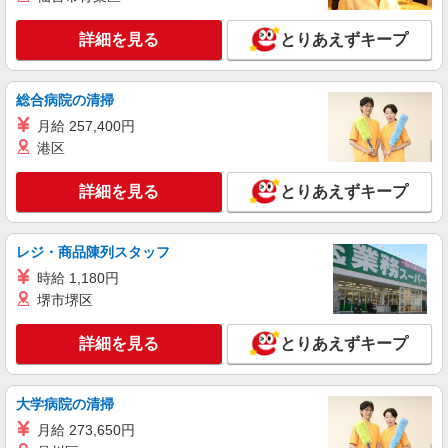
［正社員］月給220,000円〜 固定残業時間 月
15時間分（21,975円以上）を含み、超過分は別途
詳細を見る
とりあえずキープ
支給 ※試用期間（3ヵ月間）の給与・シフトは通
茨城県つくば市研究学園5丁目19番 イーアス
常と同条件
つくば
総合病院の清掃
詳細を見る
キープ
月給 257,400円
港区
アルバイト
パート
シープラ
詳細を見る
とりあえずキープ
販売スタッフ
［アルバイト］時給1,200円
レジ・商品陳列スタッフ
茨城県つくば市研究学園5丁目19番 イーアス
つくば
時給 1,180円
堺市堺区
詳細を見る
キープ
詳細を見る
とりあえずキープ
アルバイト
パート
果汁工房果琳
大学病院の清掃
フルーツジュース販売スタッフ
月給 273,650円
［アルバイト・パート］一般時給1,085円 ※試