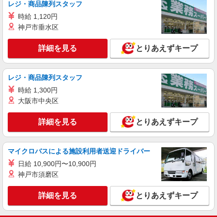
レジ・商品陳列スタッフ
時給 1,120円
詳細を見る
キープ
神戸市垂水区
アルバイト
パート
詳細を見る
とりあえずキープ
MOVIXつくば
接客・販売スタッフ
［アルバイト］時給1,080円 ※22:00以降は時
レジ・商品陳列スタッフ
給25％アップ
時給 1,300円
茨城県つくば市研究学園5丁目19番 イーアス
大阪市中央区
つくば
詳細を見る
とりあえずキープ
詳細を見る
キープ
マイクロバスによる施設利用者送迎ドライバー
日給 10,900円〜10,900円
神戸市須磨区
詳細を見る
とりあえずキープ