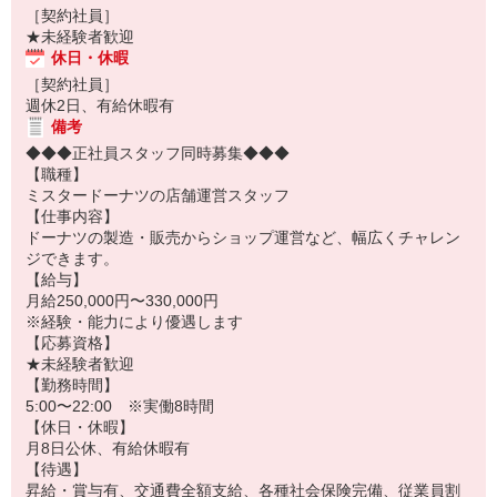
［契約社員］
★未経験者歓迎
休日・休暇
［契約社員］
週休2日、有給休暇有
備考
◆◆◆正社員スタッフ同時募集◆◆◆
【職種】
ミスタードーナツの店舗運営スタッフ
【仕事内容】
ドーナツの製造・販売からショップ運営など、幅広くチャレン
ジできます。
【給与】
月給250,000円〜330,000円
※経験・能力により優遇します
【応募資格】
★未経験者歓迎
【勤務時間】
5:00〜22:00 ※実働8時間
【休日・休暇】
月8日公休、有給休暇有
【待遇】
昇給・賞与有、交通費全額支給、各種社会保険完備、従業員割