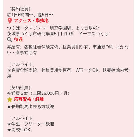
［契約社員］
◎1日6時間〜、週5日〜
アクセス・勤務地
つくばエクスプレス「研究学園駅」より徒歩4分
茨城県つくば市研究学園5丁目19番 イーアスつくば
待遇
昇給有、各種社会保険完備、従業員割引有、車通勤OK、まかな
い・食事補助有
［アルバイト］
交通費全額支給、社員登用制度有、WワークOK、扶養控除内考
慮
［契約社員］
交通費支給（上限25,000円／月）
応募資格・経験
★長期勤務出来る方歓迎
［アルバイト］
★学生・フリーター歓迎
★高校生OK