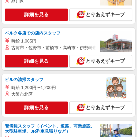
用期間（実働200時間）：時給1,075円 ※高校生：
品川区
時給1,085円（研修期間は上記と同じ） ※22:00以
茨城県つくば市研究学園5丁目19番 イーアスつ
降時給25％アップ
くば
詳細を見る
とりあえずキープ
詳細を見る
キープ
ベルク各店での店内スタッフ
時給 1,065円
アルバイト
パート
ムラサキスポーツ
古河市・佐野市・前橋市・高崎市・伊勢崎市・太田市・館林市・
販売スタッフ
詳細を見る
とりあえずキープ
［アルバイト・パート］時給1,150円〜 ※経
験・能力により優遇します。
茨城県つくば市研究学園5丁目19番 イーアス
ビルの清掃スタッフ
つくば
時給 1,200円〜1,200円
詳細を見る
大阪市北区
キープ
詳細を見る
とりあえずキープ
アルバイト
パート
ツルハドラッグ
販売スタッフ
警備員スタッフ（イベント、道路、商業施設、
［アルバイト］時給1,075円
大型駐車場、JR列車見張りなど）
茨城県つくば市研究学園5丁目19番 イーアス