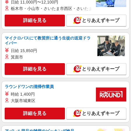
日給 11,000円〜12,100円
つくば
栃木市・小山市・さいたま市西区・さいたま市岩槻区・久喜市・
詳細を見る
キープ
詳細を見る
とりあえずキープ
アルバイト
パート
ウィゴー
マイクロバスにて教習所に通う生徒の送迎ドラ
イバー
販売スタッフ
日給 15,850円
［アルバイト］時給1,124円 ※試用期間（約3
ヶ月間）：時給1,074円
箕面市
茨城県つくば市研究学園5丁目19番 イーアス
詳細を見る
とりあえずキープ
つくば
詳細を見る
キープ
ラウンドワンの清掃作業員
時給 1,400円
アルバイト
パート
契約社員
大阪市城東区
サーティワンアイスクリーム
アイスクリーム販売スタッフ
詳細を見る
とりあえずキープ
※経験・能力により優遇します ［アルバイ
ト・パート］時給1,080円 ［契約社員］月給
215,000円〜250,000円＋手当 ※試用期間（3ヶ月
茨城県つくば市研究学園5丁目19番 イーアス
間）：時給1,100円〜