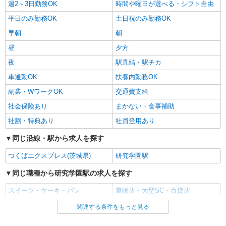
週2～3日勤務OK
時間や曜日が選べる・シフト自由
平日のみ勤務OK
土日祝のみ勤務OK
早朝
朝
昼
夕方
夜
駅直結・駅チカ
車通勤OK
扶養内勤務OK
副業・WワークOK
交通費支給
社会保険あり
まかない・食事補助
社割・特典あり
社員登用あり
同じ沿線・駅から求人を探す
つくばエクスプレス(茨城県)
研究学園駅
同じ職種から研究学園駅の求人を探す
スイーツ・ケーキ・パン
量販店・大型SC・百貨店
関連する条件をもっと見る
同じ雇用形態から研究学園駅の求人を探す
アルバイト
パート