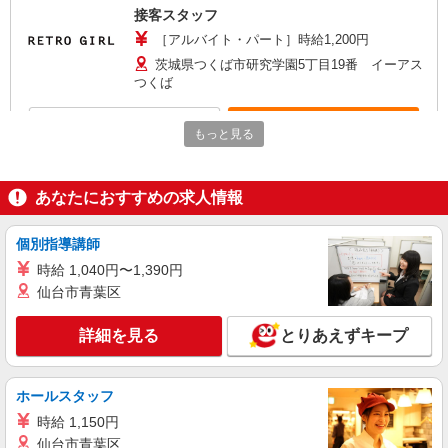
接客スタッフ
［アルバイト・パート］時給1,200円
茨城県つくば市研究学園5丁目19番 イーアス
つくば
詳細を見る
キープ
もっと見る
アルバイト
パート
契約社員
スーツセレクト
あなたにおすすめの求人情報
アパレル（メンズ・レディース）スタッフ
［アルバイト・パート］時給1,230円 ［契約社
個別指導講師
員］月給208,000円
時給 1,040円〜1,390円
茨城県つくば市研究学園5丁目19番 イーアス
仙台市青葉区
つくば
詳細を見る
とりあえずキープ
詳細を見る
キープ
正社員
ホールスタッフ
ウニコ
時給 1,150円
販売スタッフ
仙台市青葉区