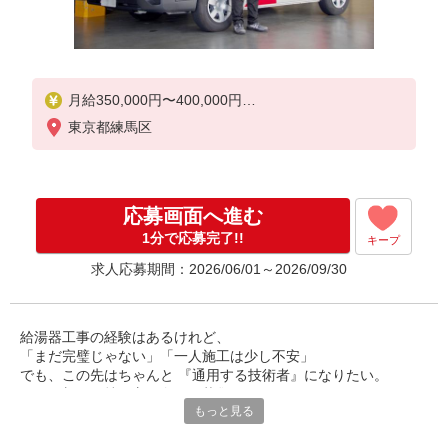
月給350,000円〜400,000円
※40時間の固定残業代（79,559円〜91,030円）を含
東京都練馬区
む
（固定残業代は残業がない場合も支給し、超過分
は別途支給）
※施工手当30,000円を含む
応募画面へ進む
※各種資格手当別途支給（第二種電気工事士5,000円
、液化石油ガス設備士12,000円、給水装置工事主任
1分で応募完了!!
キープ
技術者8,000円）
求人応募期間：2026/06/01～2026/09/30
※給与は経験・スキル・資格を考慮のうえ、決定し
ます。
給湯器工事の経験はあるけれど、
【年収例】
「まだ完璧じゃない」「一人施工は少し不安」
■入社3年目
でも、この先はちゃんと 『通用する技術者』になりたい。
年収521万円（内訳：月給40万円、資格手当年間6万
そんな想いを持つ方に向けた募集です。
円、決算賞与35万円）
もっと見る
仕事も、家庭も、どちらも大切にしたい―
■入社5年目