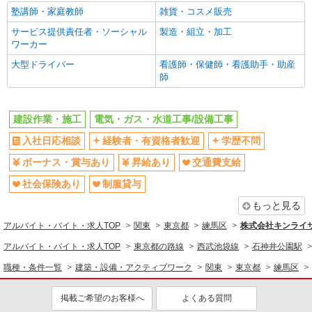
同じ特徴から求人を探す
塾講師・家庭教師
雑貨・コスメ販売
ボーナス・賞与あり
交通費支給
サービス提供責任者・ソーシャル
製造・組立・加工
ワーカー
社会保険あり
大型ドライバー
看護師・保健師・看護助手・助産
師
建設作業・施工
電気・ガス・水道工事/設備工事
入社日応相談
経験者・有資格者歓迎
学歴不問
ボーナス・賞与あり
昇給あり
交通費支給
社会保険あり
制服貸与
もっと見る
アルバイト・バイト・求人TOP
関東
東京都
練馬区
株式会社キンライ
アルバイト・バイト・求人TOP
東京都の路線
西武池袋線
石神井公園駅
職種・条件一覧
建築・設備・アクティブワーク
関東
東京都
練馬区
掲載ご希望のお客様へ
よくある質問