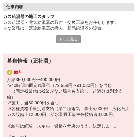
キンライサーなら、そんな働き方ができます。
年収648万円（内訳：月給50万円、資格手当年間6万
年間休日110日＋連続休暇制度があり
仕事内容
円、決算賞与42万円）
無理のないペースで長く続けられる環境です。
ガス給湯器の施工スタッフ
ガス給湯器・電気給湯器の取付・交換工事をお任せします。
■経験年数の浅い方も安心
主な業務は、既設給湯器の撤去、新品給湯器の設置、
工事内容や担当範囲は、スキルに応じて段階的に調整。
リモコン取付、試運転・安全確認まで。
分からないことはすぐ相談できます。
もっと見る
【入社後の流れ】
■無理のない工事件数
まずは工事内容・対応基準を確認し、
1日2〜3件が基本。
経験に応じて単独施工または先輩同行からスタート。
営業・事務・コールセンターと分業しており、施工に集中できる
募集情報（正社員）
※いきなり難しい工事を一人で任せることはありません。
環境です。
給与
【働きやすさのポイント】
月給350,000円〜400,000円
・1日あたり2〜3件
※40時間の固定残業代（79,559円〜91,030円）を含む
・工事情報は事前共有
（固定残業代は残業がない場合も支給し、超過分は別途支
・事務作業は拠点スタッフが対応
給）
・クレーム一次対応はコールセンターが対応
※施工手当30,000円を含む
※各種資格手当別途支給（第二種電気工事士5,000円、液化石油
“職人任せ”ではなく、
ガス設備士12,000円、給水装置工事主任技術者8,000円）
チームで現場を支える体制が整っています。
※給与は経験・スキル・資格を考慮のうえ、決定します。
【一日の流れ（例）】
7:30｜出社・現場へ出発