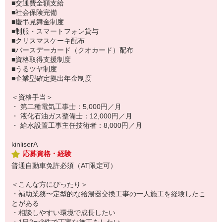
■交通費全額支給
■社会保険完備
■慶弔見舞金制度
■制服・スマートフォン貸与
■クリスマスケーキ配布
■バースデーカード（クオカード）配布
■資格取得支援制度
■うるツヤ制度
■企業型確定拠出年金制度
＜資格手当＞
・ 第二種電気工事士：5,000円／月
・ 液化石油ガス整備士：12,000円／月
・ 給水設置工事主任技術者：8,000円／月
kinliserA
応募資格・経験
普通自動車免許必須（AT限定可）
＜こんな方にぴったり＞
・補助業務〜定型的な給湯器交換工事の一人施工を経験したこ
とがある
・相談しやすい環境で成長したい