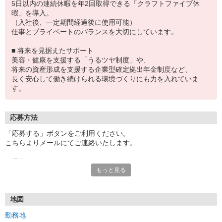
5日以内の連続休暇を年2回取得できる「クラフトファイブ休
暇」を導入。
（入社後、一定期間経過後に使用可能）
仕事とプライベートのバランスを大切にしています。
■ 将来を見据えたサポート
美容・健康を支援する「うるツヤ制度」や、
将来の資産形成を支援する企業型確定拠出年金制度など、
長く安心して働き続けられる環境づくりにも力を入れていま
す。
応募方法
「応募する」ボタンをご利用ください。
こちらよりメールにてご連絡いたします。
〜選考フロー〜
もっと見る
［１］応募
［２］書類選考
［３］面接（1回）
［４］内定
地図
［５］入社
勤務地