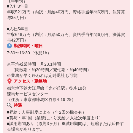
【年収例】
当日の工事内容・注意点は事前に共有。
■入社3年目
無理な詰め込みはありません。
年収521万円（内訳：月給40万円、資格手当年間6万円、決算賞
与35万円）
8:30〜12:00｜1〜2件目の工事
給湯器交換が中心。
■入社5年目
難しい案件は事前に調整されています。
年収648万円（内訳：月給50万円、資格手当年間6万円、決算賞
与42万円）
12:00〜13:00｜休憩
勤務時間・曜日
13:00〜15:30｜3件目の工事（ある場合）
7:30〜16:30（休憩1h）
基本は1日2〜3件。
時間に追われる工事は行いません。
※平均残業時間：月23.1時間
（閑散期：約20時間／繁忙期：約40時間）
16:30前後｜帰社・退勤
※業務が早く終われば定時退社も可能
アクセス・勤務地
都営地下鉄大江戸線「光が丘駅」徒歩18分
練馬サービスセンター
（住所：東京都練馬区谷原4-19-29）
待遇
■昇給：人事制度による（年2回の機会有）
■賞与：年1回（業績により支給／入社次年度より）
■試用期間あり（原則3ヶ月）※試用期間は、短縮または延長す
る場合があります。