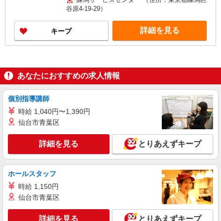
関わらず、月給は固定で支給されます ※施工手当
谷原4-19-29）
30,000円を含む ※各種資格手当別途支給（第二種
電気工事士5,000円、液化石油ガス設備士12,000
詳細を見る
キープ
円、給水装置工事主任技術者8,000円） 【年収
例】 ■入社3年目 年収521万円（内訳：月給40万
円、資格手当年間6万円、決算賞与35万円） ■入社
5年目 年収648万円（内訳：月給50万円、資格手当
年間6万円、決算賞与42万円）
あなたにおすすめの求人情報
個別指導講師
時給 1,040円〜1,390円
仙台市青葉区
詳細を見る
とりあえずキープ
ホールスタッフ
時給 1,150円
仙台市青葉区
詳細を見る
とりあえずキープ