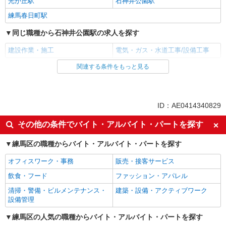
光が丘駅
石神井公園駅
練馬春日町駅
同じ職種から石神井公園駅の求人を探す
建設作業・施工
電気・ガス・水道工事/設備工事
関連する条件をもっと見る
同じ雇用形態から石神井公園駅の求人を探す
正社員
同じ特徴から石神井公園駅の求人を探す
ID：AE0414340829
入社日応相談
経験者・有資格者歓迎
その他の条件でバイト・アルバイト・パートを探す
学歴不問
ボーナス・賞与あり
練馬区の職種からバイト・アルバイト・パートを探す
昇給あり
交通費支給
オフィスワーク・事務
販売・接客サービス
社会保険あり
制服貸与
飲食・フード
ファッション・アパレル
研修制度あり
資格取得支援制度あり
清掃・警備・ビルメンテナンス・
建築・設備・アクティブワーク
同じ職種から求人を探す
設備管理
建築・設備・アクティブワーク
練馬区の人気の職種からバイト・アルバイト・パートを探す