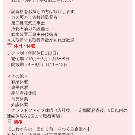
・1日2〜3件で丁寧な施工をしたい
下記資格をお持ちの方は歓迎します
・ガス可とう管接続監督者
・第二種電気工事士
・液化石油ガス設備士
・給水装置工事主任技術者
※未取得でも取得意欲があれば歓迎
休日・休暇
シフト制（年間休日110日）
・繁忙期（10月〜3月）月6〜9日
・閑散期（4〜9月）月11〜13日
＜その他＞
・有給休暇
・慶弔休暇
・産前産後休暇
・育児休業
・介護休業
・クラフトファイブ休暇（入社後、一定期間経過後、5日以内の
連続休暇を2回まで取得可能）
備考
【これからの「当たり前」をつくる企業へ】
私たちは、給湯器・住宅設備業界の