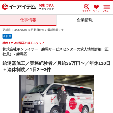
関東
の求人
▼エリア変更
仕事情報
企業情報
更新日：2026/08/07 ※更新日時点の最新情報です
正社員
職種：ガス給湯器の施工スタッフ
株式会社キンライサー 練馬サービスセンターの求人情報詳細（正
社員） - 練馬区
給湯器施工／実務経験者／月給35万円〜／年休110日
＋連休制度／1日2〜3件