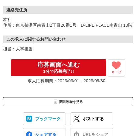
★人物重視の採用を行っております。
★面接実施後、合格者には入社日・待遇等をご提示いたします。入
連絡先住所
社日は相談に応じます。
本社
住所：東京都港区南青山2丁目26番1号 D-LIFE PLACE南青山 10階
※経験者の方は、スキル確認を目的とした実技確認を行う場合があ
ります。
この求人に関するお問い合わせ
なるべく多くの方とお会いしたいと考えております！
担当：人事担当
少しでも気になった方は、お気軽にご応募ください。
応募画面へ進む
1分で応募完了!!
キープ
求人応募期間：2026/06/01～2026/09/30
閲覧履歴を見る
ブックマーク
ポストする
シェアする
URLをシェア