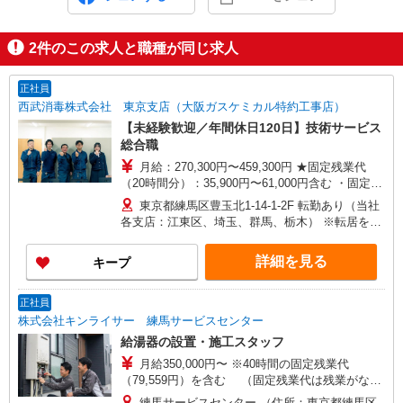
2
件のこの求人と職種が同じ求人
正社員
西武消毒株式会社 東京支店（大阪ガスケミカル特約工事店）
【未経験歓迎／年間休日120日】技術サービス
総合職
月給：270,300円〜459,300円 ★固定残業代
（20時間分）：35,900円〜61,000円含む ・固定残
業時間を超えた勤務時間については別途残業代を
東京都練馬区豊玉北1-14-1-2F 転勤あり（当社
支給します 給与は年齢、スキル、経験により決定
各支店：江東区、埼玉、群馬、栃木） ※転居を伴
します。 【給与例】基本給＋職務給＋固定残業代
う転勤は、本人の同意がある場合を除き原則あり
・30代支店長：481,400円（役職手当含む） ・36
ません。
詳細を見る
キープ
歳 一般：320,900円
正社員
株式会社キンライサー 練馬サービスセンター
給湯器の設置・施工スタッフ
月給350,000円〜 ※40時間の固定残業代
（79,559円）を含む （固定残業代は残業がない
場合も支給し、超過分は別途支給） ※残業時間に
練馬サービスセンター （住所：東京都練馬区